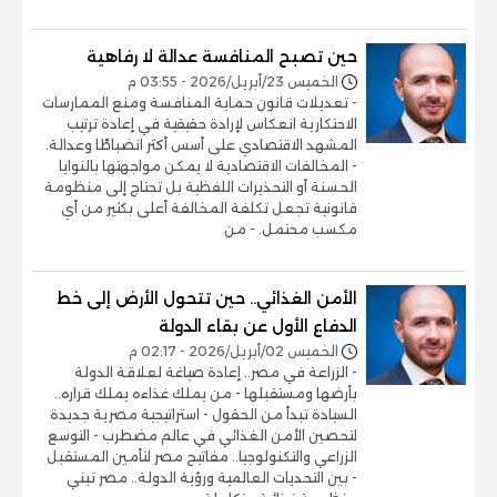
حين تصبح المنافسة عدالة لا رفاهية
الخميس 23/أبريل/2026 - 03:55 م
- تعديلات قانون حماية المنافسة ومنع الممارسات
الاحتكارية انعكاس لإرادة حقيقية في إعادة ترتيب
المشهد الاقتصادي على أسس أكثر انضباطًا وعدالة.
- المخالفات الاقتصادية لا يمكن مواجهتها بالنوايا
الحسنة أو التحذيرات اللفظية بل تحتاج إلى منظومة
قانونية تجعل تكلفة المخالفة أعلى بكثير من أي
مكسب محتمل. - من
الأمن الغذائي.. حين تتحول الأرض إلى خط
الدفاع الأول عن بقاء الدولة
الخميس 02/أبريل/2026 - 02:17 م
- الزراعة في مصر.. إعادة صياغة لعلاقة الدولة
بأرضها ومستقبلها - من يملك غذاءه يملك قراره..
السيادة تبدأ من الحقول - استراتيجية مصرية جديدة
لتحصين الأمن الغذائي في عالم مضطرب - التوسع
الزراعي والتكنولوجيا.. مفاتيح مصر لتأمين المستقبل
- بين التحديات العالمية ورؤية الدولة.. مصر تبني