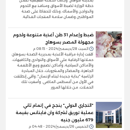
بمدينة سوهاج. وجاءت الحملة التفتيشية ضمن
خطة الوزارة لضبط الأسواق ومنافذ بيع اللحوم
والدواجن والأسماك، وذلك للحفاظ على صحة
المواطنين وضمان سلامة المنتجات الغذائية.
ضبط وإعدام 31 طن أغذية متنوعة ولحوم
مجهولة المصدر بسوهاج
السبت 28/ديسمبر/2024 - 08:15 م
كثفت إدارة مراقبة الأغذية بمديرية الصحة بسوهاج،
حملاتها الرقابية علي الأسواق والنوادي والكافيهات،
والأماكن السياحية، وأماكن تصنيع وبيع الأطعمة
الجاهزة، والعصائر والمشروبات، خلال المبادرة
الرئاسية "بداية جديدة لبناء الإنسان"، والتي إنطلقت
في الأول من أغسطس الماضى. وأسفرت تلك
الحملات، من خلالها المرور
"التجاري الدولي" ينجح في إتمام ثاني
عملية توريق لشركة وان فاينانس بقيمة
679 مليون جنيه
الخميس 26/ديسمبر/2024 - 04:48 م