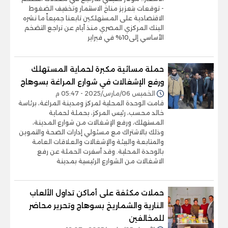
- توقعات بتعزيز مناخ الاستثمار وتخفيف الضغوط
الاقتصادية على المستهلكين تابعنا جميعاً ما نشره
البنك المركزي المصري منذ أيام عن تراجع التضخم
الأساسي إلى10% في فبراير
حملة مسائية مكبرة لحماية المستهلك
ورفع الإشغالات في شوارع المراغة بسوهاج
الخميس 06/مارس/2025 - 05:47 م
قامت الوحدة المحلية لمركز ومدينة المراغة، برئاسة
خالد محسب، رئيس المركز، بحملة لحماية
المستهلك، ورفع الإشغالات من شوارع المدينة،
وذلك بالاشتراك مع مسئولي إدارات الصحة والتموين
والمتابعة والبيئة والإشغالات والعلاقات العامة
بالوحدة المحلية. وقد أسفرت الحملة عن رفع
الاشغالات من الشوارع الرئيسية بمدينة
حملات مكثفة على أماكن تداول الألعاب
النارية والشماريخ بسوهاج وتحرير محاضر
للمخالفين