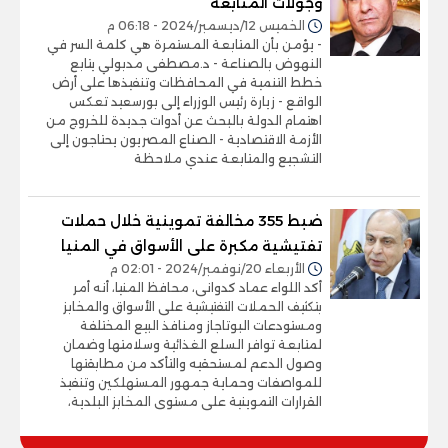
وجولات المتابعة
الخميس 12/ديسمبر/2024 - 06:18 م
- يؤمن بأن المتابعة المستمرة هي كلمة السر في
النهوض بالصناعة - د.مصطفى مدبولي يتابع
خطط التنمية في المحافظات وتنفيذها على أرض
الواقع - زيارة رئيس الوزراء إلى بورسعيد تعكس
اهتمام الدولة بالبحث عن أدوات جديدة للخروج من
الأزمة الاقتصادية - الصناع المصريون يحتاجون إلى
التشجيع والمتابعة عندي ملاحظة
ضبط 355 مخالفة تموينية خلال حملات
تفتيشية مكبرة على الأسواق في المنيا
الأربعاء 20/نوفمبر/2024 - 02:01 م
أكد اللواء عماد كدوانى، محافظ المنيا، أنه أمر
بتكثيف الحملات التفتيشية على الأسواق والمخابز
ومستودعات البوتاجاز ومنافذ البيع المختلفة
لمتابعة توافر السلع الغذائية وسلامتها وضمان
وصول الدعم لمستحقيه والتأكد من مطابقتها
للمواصفات وحماية جمهور المستهلكين وتنفيذ
القرارات التموينية على مستوى المخابز البلدية،