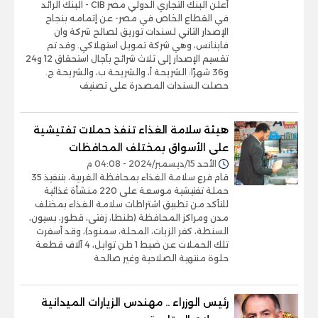
أعلن البنك التجاري الدولي مصر CIB - البنك الرائد
في القطاع الخاص في مصر- عن إتمامه بنجاح
الإصدار الثاني لسندات توريق لصالح شركة وان
فاينانس، وهي شركة تمويل استهلاكي. وقد تم
تقسيم الإصدار إلى ثلاث شرائح بآجال استحقاق 12 و24
و36 شهرًا: الشريحة أ، والشريحة ب، والشريحة ج.
حصلت السندات المصدرة على تصنيف
هيئة سلامة الغذاء تنفذ حملات تفتيشية
على الأسواق بمختلف المحافظات
الأحد 15/ديسمبر/2024 - 04:08 م
قام فرع سلامة الغذاء بمحافظة الغربية، بتنفيذ 35
حملة تفتيشية موسعة على 220 منشأة غذائية
للتأكد من تطبيق اشتراطات سلامة الغذاء بمختلف
مدن ومراكز المحافظة (طنطا، زفتى، قطور، بسيون،
السنطة، كفر الزيات، المحلة، سمنود)، وقد أسفرت
تلك الحملات عن ضبط 1 طن توابل، 4 آلاف قطعة
حلوة منتهية الصلاحية وغير صالحة
رئيس الوزراء .. مهندس الزيارات الميدانية