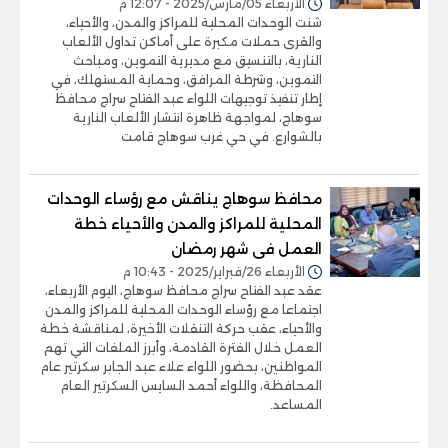
الأربعاء 05/مارس/2025 - 12:07 م
شنت الوحدات المحلية للمراكز والمدن، والأحياء،
والقرى حملات مكبرة على أماكن تداول الألعاب
النارية، بالتنسيق مع مديرية التموين، ومباحث
التموين، وشرطة المرافق، وحماية المستهلك، في
إطار تنفيذ توجيهات اللواء عبد الفتاح سراج محافظ
سوهاج، لمواجهة ظاهرة انتشار الألعاب النارية
بالشوارع. في حي غرب سوهاج قامت
محافظ سوهاج يناقش مع رؤساء الوحدات
المحلية للمراكز والمدن والأحياء خطة
العمل فى شهر رمضان
الأربعاء 26/فبراير/2025 - 10:43 م
عقد عبد الفتاح سراج محافظ سوهاج، اليوم الأربعاء،
اجتماعا مع رؤساء الوحدات المحلية للمراكز والمدن
والأحياء، عقب حركة التنقلات الأخيرة، لمناقشة خطة
العمل خلال الفترة القادمة، وأبرز الملفات التي تهم
المواطنين، بحضور اللواء علاء عبد الجابر سكرتير عام
المحافظة، واللواء أحمد السايس السكرتير العام
المساعد.