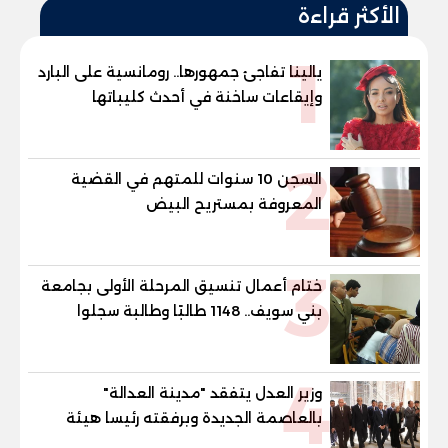
الأكثر قراءة
1
يالينا تفاجئ جمهورها.. رومانسية على البارد
وإيقاعات ساخنة في أحدث كليباتها
2
السجن 10 سنوات للمتهم في القضية
المعروفة بمستريح البيض
3
ختام أعمال تنسيق المرحلة الأولى بجامعة
بني سويف.. 1148 طالبًا وطالبة سجلوا
رغباتهم
4
وزير العدل يتفقد "مدينة العدالة"
بالعاصمة الجديدة وبرفقته رئيسا هيئة
قضايا الدولة وهيئة النيابة الإدارية