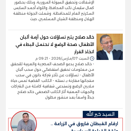
الإشغالات وتحقيق السيولة المرورية، وذلك بحضور
كمال سليمان نائب المحافظ، واللواء أحمد السايس
السكرتير العام للمحافظة. وشملت الجولة منطقة
الهلال ومنطقة الشبان المسلمين، حيث
خالد صلاح يثير تساؤلات حول أزمة ألبان
الأطفال: صحة الرضع لا تحتمل البطء في
اتخاذ القرار
السبت 07/مارس/2026 - 09:21 م
- خالد صلاح يدعو الصحف المصرية والعربية للتحقق
من معلومات تحقيق استقصائي حول سحب ألبان
الأطفال - تساؤلات عن تأخر شركة دانون في سحب
منتجاتها مقارنة بـ نستله - الكاتب: القضية تمس حياة
ملايين الرضع وتستدعي شفافية كاملة من الشركات
والجهات المعنية أثار الكاتب الصحفي خالد صلاح
جدلاً واسعاً بعد منشور مطول
السيد خير الله
ارقام القبطان فاروق في الزراعة ..
وثقة القيادة السياسية