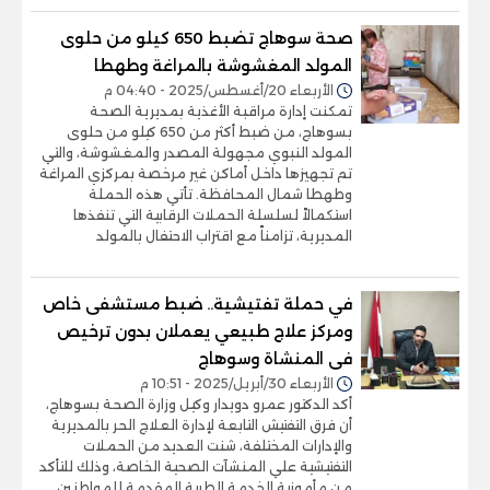
صحة سوهاج تضبط 650 كيلو من حلوى
المولد المغشوشة بالمراغة وطهطا
الأربعاء 20/أغسطس/2025 - 04:40 م
تمكنت إدارة مراقبة الأغذية بمديرية الصحة
بسوهاج، من ضبط أكثر من 650 كيلو من حلوى
المولد النبوي مجهولة المصدر والمغشوشة، والتي
تم تجهيزها داخل أماكن غير مرخصة بمركزي المراغة
وطهطا شمال المحافظة. تأتي هذه الحملة
استكمالاً لسلسلة الحملات الرقابية التي تنفذها
المديرية، تزامناً مع اقتراب الاحتفال بالمولد
في حملة تفتيشية.. ضبط مستشفى خاص
ومركز علاج طبيعي يعملان بدون ترخيص
فى المنشاة وسوهاج
الأربعاء 30/أبريل/2025 - 10:51 م
أكد الدكتور عمرو دويدار وكيل وزارة الصحة بسوهاج،
أن فرق التفتيش التابعة لإدارة العلاج الحر بالمديرية
والإدارات المختلفة، شنت العديد من الحملات
التفتيشية علي المنشآت الصحية الخاصة، وذلك للتأكد
من مأمونية الخدمة الطبية المقدمة للمواطنين