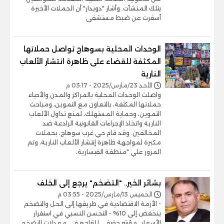
بتلك المنشآت. وأشار "دويدار" أن الحملات الأخيرة
أسفرت عن ضبط مستشفى
الوحدات المحلية بسوهاج تواصل حملاتها
المكثفة للقضاء على ظاهرة انتشار الألعاب
النارية
الأحد 23/مارس/2025 - 03:17 م
واصلت الوحدات المحلية بالمراكز والمدن والأحياء
حملاتها المكثفة، بالتعاون مع التموين، ومباحث
التموين، وحماية المستهلك، لمنع تداول الألعاب
النارية واتخاذ الإجراءات القانونية الرادعة ضد
المخالفين. وقد قام حي غرب سوهاج، بحملات
مكبرة لمواجهة ظاهرة إنتشار الألعاب النارية، وتم
المرور علي "منطقة القيسارية،
بشائر الخير.. "التضخم" يرجع إلى الخلف
الخميس 13/مارس/2025 - 03:55 م
- الأزمة الاقتصادية في طريقها إلى الحل والتضخم
ينخفض إلى 10% - التحسن النسبي في استقرار
الأسعار.. مؤشر حقيقي للتراجع في معدلات التضخم