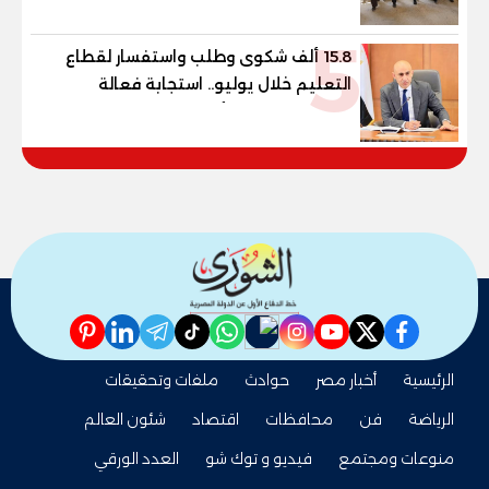
5
15.8 ألف شكوى وطلب واستفسار لقطاع
التعليم خلال يوليو.. استجابة فعالة
لشكاوى الطلاب وأولياء الأمور
pinterest
linkedin
telegram
whatsapp
tiktok
instagram
nabd
youtube
twitter
facebook
الرئيسية
أخبار مصر
حوادث
ملفات وتحقيقات
الرياضة
فن
محافظات
اقتصاد
شئون العالم
منوعات ومجتمع
فيديو و توك شو
العدد الورقي