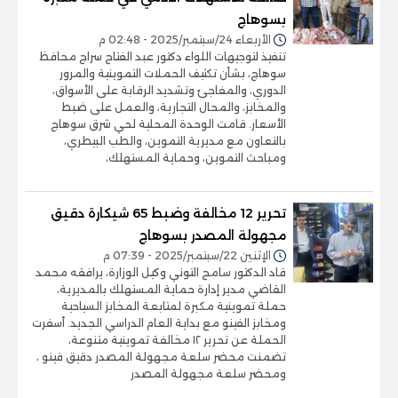
بسوهاج
الأربعاء 24/سبتمبر/2025 - 02:48 م
تنفيذ لتوجيهات اللواء دكتور عبد الفتاح سراج محافظ
سوهاج، بشأن تكثيف الحملات التموينية والمرور
الدوري، والمفاجئ وتشديد الرقابة على الأسواق،
والمخابز، والمحال التجارية، والعمل على ضبط
الأسعار. قامت الوحدة المحلية لحي شرق سوهاج
بالتعاون مع مديرية التموين، والطب البيطري،
ومباحث التموين، وحماية المستهلك،
تحرير 12 مخالفة وضبط 65 شيكارة دقيق
مجهولة المصدر بسوهاج
الإثنين 22/سبتمبر/2025 - 07:39 م
قاد الدكتور سامح التوني وكيل الوزارة، يرافقه محمد
القاضي مدير إدارة حماية المستهلك بالمديرية،
حملة تموينية مكبرة لمتابعة المخابز السياحية
ومخابز الفينو مع بداية العام الدراسي الجديد. أسفرت
الحملة عن تحرير ١٢ مخالفة تموينية متنوعة،
تضمنت محضر سلعة مجهولة المصدر دقيق فينو ،
ومحضر سلعة مجهولة المصدر