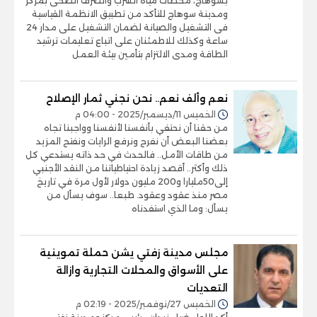
بسوهاج، محطات مياه الشرب والصرف الصحى بمركز
ومدينة سوهاج للتأكد من تطبيق الانظمة القياسية
فى التشغيل والصيانة لضمان التشغيل على مدار 24
ساعة وكذلك للاطمئنان على اتباع تعليمات ترشيد
الطاقة ومدى الالتزام بتأمين بيئة العمل
نعم وألف نعم.. نحن نجني ثمار الإصلاح
الخميس 11/ديسمبر/2025 - 04:00 م
من حقنا أن نحتفي بأنفسنا لأنفسنا وواجبنا تجاه
بعضنا البعض أن نفرح ونرفع الرايات ونفتح المزيد
من طاقات الأمل.. فالحدث في حد ذاته يستدعي كل
ذلك وأكثر.. أقصد زيادة احتياطياتنا من النقد الأجنبي
إلى50مليارا و200 مليون دولار لأول مرة في تاريخ
مصر منذ عقود وعقود. طبعا.. سوف يسأل من
يسأل: وما الذي استفدناه
مجلس مدينة زفتي يشن حملة تموينية
على الأسواق والمحلات التجارية وازالة
التعديات
الخميس 27/نوفمبر/2025 - 02:19 م