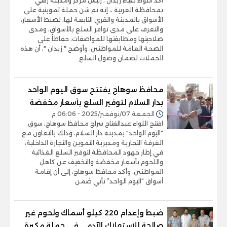
أكد اللواء ضياء زيدان ، رئيس مركز ومدينة زفتي
بمحافظة الغربية ،، إنه تم شن حملة تموينية على
الأسواق بالمدينة والقري التابعة لها، لضبط الأسعار،
والتعرف على مدى توافر السلع بالأسواق، ومدى
صلاحيتها ومطابقتها للمواصفات، حفاظاً على
الصحة العامة للمواطنين. وأوضح " زيدان "، أن هذه
الحملات لضمان وصول السلع
محافظ سوهاج يفتتح سوق اليوم الواحد
بدار السلام لتوفير السلع بأسعار مخفضة
الجمعة 07/نوفمبر/2025 - 06:06 م
افتتح اللواء عبدالفتاح سراج محافظ سوهاج، سوق
"اليوم الواحد" بمدينة دار السلام، وذلك بالتعاون مع
الغرفة التجارية ومديرية التموين والتجارة الداخلية،
في إطار جهود المحافظة لتوفير السلع الغذائية
واللحوم بأسعار مخفضة والتخفيف عن كاهل
المواطنين. وأكد محافظ سوهاج، إلى أن إقامة
أسواق “اليوم الواحد” تأتي ضمن
ضبط وإعدام 220 كيلو أسماك ولحوم غير
صالحة للاستهلاك الآدمي في حملة مكبرة