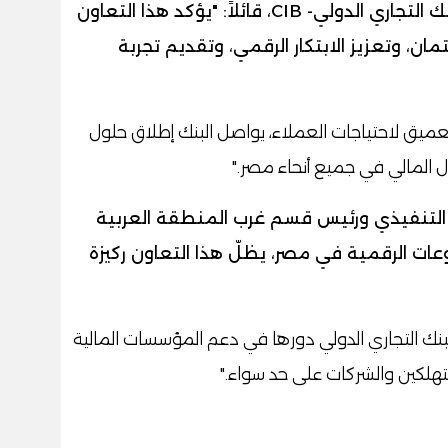
وعُضو مَجلِس الإدارة التنفيذي في البنك التجاري الدولي- CIB، قائلاً: "يؤكد هذا التعاون
ان، وتعزيز الابتكار الرقمي، وتقديم تجربة
عميق لاحتياجات العملاء، يواصل البنك إطلاق حلول
ل المالي في جميع أنحاء مصر."
س التنفيذي ورئيس قسم غرب المنطقة العربية
عات الرقمية في مصر، يظلّ هذا التعاون ركيزة
نك التجاري الدولي دورها في دعم المؤسسات المالية
تهلكين والشركات على حد سواء."