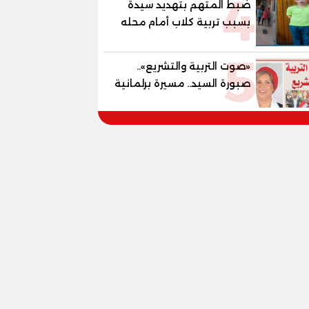
4
ضبط المتهم بتهديد سيدة
بسبب تربية كلاب أمام محله
5
«صوت التربية والتشريع»..
صبورة السيد.. مسيرة برلمانية
وتربوية تجمع بين تشريع
القوانين وصناعة الأجيال لبناء
الإنسان المصري