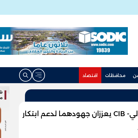
ن
محافظات
اقتصاد
ماستركارد والبنك التجاري الدولي- CIB يعززان جهودهما لدعم ابتكار