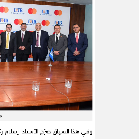
جا
وفي هذا السياق صرّح الأستاذ إسلام ز