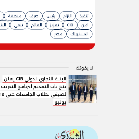
تنفيذ
التزام
رئيس
صرف
منطقة
امن
CIB
تعزيز
العالم
تنفي
البن
المستهلك
مصر
لا يفوتك
البنك التجاري الدولي CIB يعلن
فتح باب التقديم لبرنامج التدريب
الصيفي لطلاب الجامعات حتى 8
يونيو