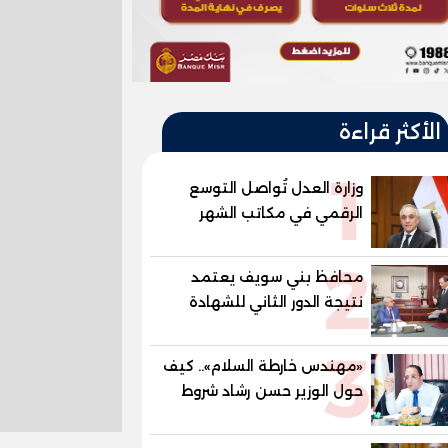
الأكثر قراءة
1
وزارة العدل تُواصل التوسع
الرقمي في مكاتب الشهر
العقاري بافتتاح فرع صهرجت
2
الصغرى بمركز ومدينه أجا
محافظ بني سويف يعتمد
محافظة الدقهلية
نتيجة الدور الثاني للشهادة
الإعدادية العامة بنسبة
3
79.9% نظامي ...و69.55%
«مهندس خارطة السلام».. كيف
منازل.. و70.56% للمهنية ..
حول الوزير حسن رشاد شروط
و100% للصُم وضعاف السمع
الحرب المعقدة إلى "خارطة
والنور للمكفوفين
طريق" للانسحاب والإعمار؟