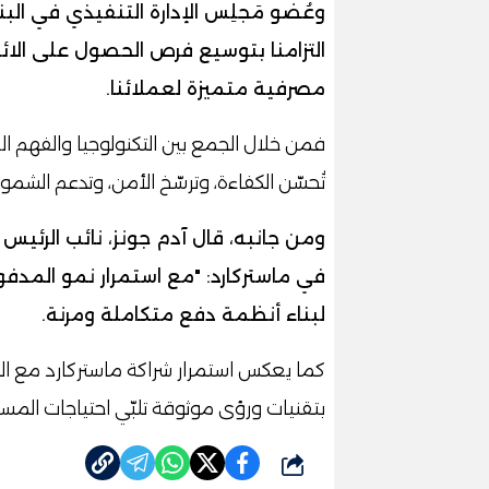
التزامنا بتوسيع فرص الحصول على الائتم
مصرفية متميزة لعملائنا.
فمن خلال الجمع بين التكنولوجيا والفهم ال
تُحسّن الكفاءة، وترسّخ الأمن، وتدعم الشمو
ومن جانبه، قال آدم جونز، نائب الرئي
في ماستركارد: "مع استمرار نمو المدفو
لبناء أنظمة دفع متكاملة ومرنة.
كما يعكس استمرار شراكة ماستركارد مع الب
بتقنيات ورؤى موثوقة تلبّي احتياجات المس
شارك