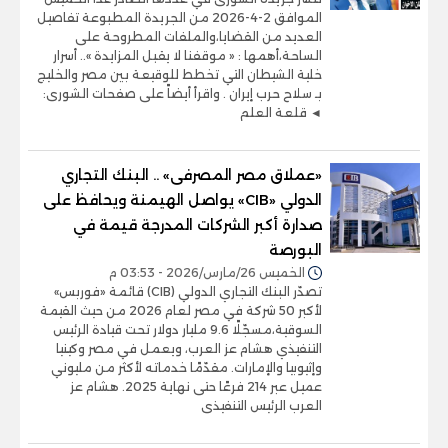
الموافق 2-4-2026 من الجريدة المطبوعة تفاصيل
العديد من القضايا،والملفات المطروحة على
الساحة،أهمها : « موقفنا لا يقبل المزايدة ».. أسرار
خلية الشيطان التي تخطط للوقيعة بين مصر والخليج
بـ سلاح حرب إيران . واقرأ أيضاً على صفحات الشورى:
◄ قلعة العلم
«عملاق مصر المصرفى» .. البنك التجاري
الدولي «CIB» يواصل الهيمنة ويحافظ على
صدارة أكبر الشركات المدرجة قيمة في
البورصة
الخميس 26/مارس/2026 - 03:53 م
تصدّر البنك التجاري الدولي (CIB) قائمة «فوربس»
لأكبر 50 شركة في مصر لعام 2026 من حيث القيمة
السوقية،مسجّلًا 9.6 مليار دولار تحت قيادة الرئيس
التنفيذي هشام عز العرب، ويعمل في مصر وكينيا
وإثيوبيا والإمارات. مقدّمًا خدماته لأكثر من مليوني
عميل عبر 214 فرعًا حتى نهاية 2025. هشام عز
العرب الرئيس التنفيذى