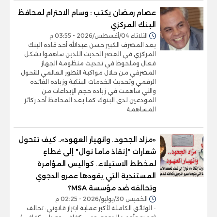
عصام رمضان يكتب : وسام الاحترام لمحافظ
البنك المركزي
الثلاثاء 04/أغسطس/2026 - 03:55 م
يعد المصرف الكبير حسن عبدالله أحد قاده البنك
المركزي في العصر الحديث اللذين ساهموا بشكل
فعال وملحوظ في تحديث منظومة الجهاز
المصرفي من خلال مواكبة التطور العالمي للتحول
الرقمي وتحديث الخدمات البنكية وزياده الفائده
والتي ساهمت في زياده حجم الإيداعات من
المودعين لدى البنوك كما يعد المحافظ أحد ركائز
المساهمة
«مزاد الجحود.. وانهيار العهود».. كيف تتحول
شعارات "إنقاذ ماما نوال" إلى غطاءٍ
لمخطط الاستيلاء.. كواليس المؤامرة
المستندية التي يقودها عمرو الدجوي
وتحالفه ضد مؤسسة MSA؟
الخميس 30/يوليو/2026 - 02:25 م
- الوثائق الكاملة لأكبر عملية ابتزاز قانوني: تحالف