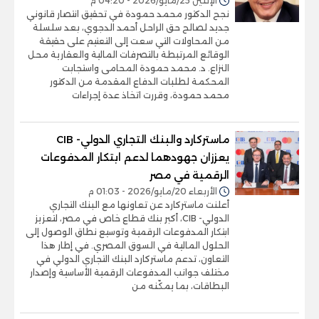
الإثنين 25/مايو/2026 - 04:20 م
نجح الدكتور محمد حمودة في تحقيق انتصار قانوني
جديد لصالح حق الراحل أحمد الدجوي، بعد سلسلة
من المحاولات التي سعت إلى التعتيم على حقيقة
الوقائع المرتبطة بالتصرفات المالية والعقارية محل
النزاع. د. محمد حمودة المحامى واستجابت
المحكمة لطلبات الدفاع المقدمة من الدكتور
محمد حمودة، وقررت اتخاذ عدة إجراءات
ماستركارد والبنك التجاري الدولي- CIB
يعززان جهودهما لدعم ابتكار المدفوعات
الرقمية في مصر
الأربعاء 20/مايو/2026 - 01:03 م
أعلنت ماستركارد عن تعاونها مع البنك التجاري
الدولي- CIB، أكبر بنك قطاع خاص في مصر، لتعزيز
ابتكار المدفوعات الرقمية وتوسيع نطاق الوصول إلى
الحلول المالية في السوق المصري. في إطار هذا
التعاون، تدعم ماستركارد البنك التجاري الدولي في
مختلف جوانب المدفوعات الرقمية الأساسية وإصدار
البطاقات، بما يمكّنه من