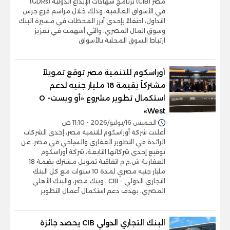
مصر (CIB) برنامج شهادات الإيداع الدولية (GDRs)
في الأسواق العالمية، وذلك خلال مراسم قرع جرس
التداول، احتفاءً بإحدى أبرز المحطات في مسيرة البنك
وسوق المال المصري، والتي أسهمت في تعزيز
ارتباط السوق المحلية بالأسواق
أوراسكوم للتنمية مصر توقع تمويلاً
مشتركاً بقيمة 18 مليار جنيه لدعم
استكمال تطوير مشروع «أو ويست- O
West»
الخميس 16/يوليو/2026 - 11:10 ص
أعلنت شركة أوراسكوم للتنمية مصر، إحدى الشركات
الرائدة في التطوير العقاري والسياحي في مصر، عن
توقيع إحدى شركاتها التابعة، شركة أوراسكوم
العقارية ش.م.م اتفاقية تمويل مشترك بقيمة 18
مليار جنيه مصري لمدة 10 سنوات مع كل البنك
التجاري الدولي - CIB ، وبنك مصر، والبنك الأهلي
المصري، بهدف دعم استكمال أعمال التطوير
البنك التجاري الدولي CIB يحصد جائزة