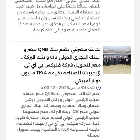
البنك التجاري الدولي – مصر مع العمل المجتمعي
باعتباره نشاطًا داعمًا على الهامش، بل كجزء أصيل
من معادلة التنمية، ينطلق من قناعة راسخة بأن
الاستثمار الحقيقي يبدأ بالإنسان، وأن بناء مستقبل
قوي لمصر لا يمكن أن يتحقق دون حماية صحة
الأطفال وتعزيز فرصهم في حياة كريمة.
تحالف مصرفي يضم بنك QNB مصر و
البنك التجاري الدولي CIB و بنك البركة ـ
مصر لتمويل شركة فليكس بي آي تي
(إيجيبت) للصناعة بقيمة 119.4 مليون
دولار أمريكي
الأحد 01/مارس/2026 - 03:42 م
يضم التحالف المصرفي بنكQNB مصر بصفته
المرتب الرئيسي الأولى ووكيل التمويل ووكيل
الضمان وبنك الحساب، وبمشاركة البنك التجاري
الدولي مصر CIB ،وبنك البركة ـ مصر بصفتهما
المرتب الرئيسي الأولي لتقديم قرض مشترك طويل
الأجل لشركة فليكس بي آي تي (إيجيبت) للصناعة،
التابعة لمجموعة UFLEX العالمية، بهدف تمويل
المرحلة