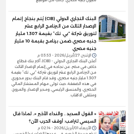
البنك التجاري الدولي (CIB) يُتم بنجاح إتمام
الإصدار الثالث من البرنامج الرابع عشر
لتوريق شركة “بي. تك” بقيمة 1.307 مليار
جنيه مصري ضمن برنامج بقيمة 10 مليار
جنيه مصري
الإثنين 27/أبريل/2026 - 03:53 م
أعلن البنك التجاري الدولي - (CIB)، أكبر بنك قطاع
خاص في مصر، عن نجاحه في إتمام الإصدار الثالث
من البرنامج الرابع عشر لتوريق شركة “بي. تك” بقيمة
1.307 مليار جنيه مصري، وقد قام البنك بدور محوري
في هذه الصفقة، حيث تولى مهام المستشار المالي
الحصري، والمنسق الرئيسي، ومدير الإصدار، والمروج،
ومتلقى الاكتتاب.
« القول السديد .. والنداء الأخير ».. لماذا قال
السيسي لترامب: أوقف الحرب الآن؟
الأربعاء 01/أبريل/2026 - 02:14 م
تنشر جريدة الشورى في عددها الصادر غدا الخميس