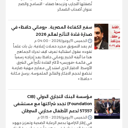
تُصقلها التجارب وتزيدها صفاء - التسامح والصبر
عنوان أصحاب الضمائر
سفير الكفاءة المصرية.. «روماني حافظ» في
صدارة قادة التأثير لعالم 2026
الخميس 11/يونيو/2026 - 04:00 م
لم يعد التسويق مجرد حملات إعلانية، بل بات علماً
تقوده عقول استثنائية تعرف كيف تحرك الجماهير.
هذا ما أثبته الخبير روماني حافظ بعد إدراجه رسمياً
في قائمة «فوربس» لأكثر القادة تأثيراً في الشرق
الأوسط. الاختيار الذي استند إلى معايير مهنية صارمة
تخضغ لحجم الابتكار والنتائج الملموسة، يرسخ مكانة
« حافظ »
مؤسسة البنك التجاري الدولي (CIB
Foundation) تجدد شراكتها مع مستشفى
57357 لدعم الأطفال محاربي السرطان.
الخميس 11/يونيو/2026 - 01:15 م
في إطار التزامها بدعم الرعاية الصحية وتعزيز جهود