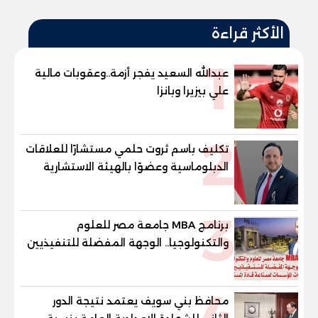
الأكثر قراءة
1
عبدالله السعيد يفجر أزمة..وعقوبات مالية
علي بيزيرا وبانزا
2
تكليف باسم ثروت حلمي مستشارًا للعلاقات
الدبلوماسية وعضوًا بالهيئة الاستشارية
العليا لمنظمة «جاد جمينت يوإن»
3
برنامج MBA جامعة مصر للعلوم
والتكنولوجيا.. الوجهة المفضلة للتنفيذيين
وقيادات المؤسسات لصناعة قادة
المستقبل
4
محافظ بني سويف يعتمد نتيجة الدور