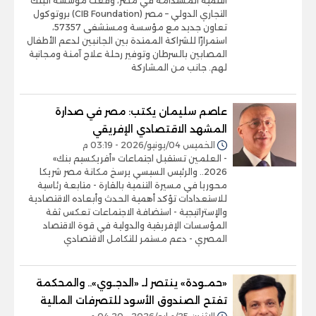
التنمية المستدامة في مصر، وقّعت مؤسسة البنك
التجاري الدولي – مصر (CIB Foundation) بروتوكول
تعاون جديد مع مؤسسة ومستشفى 57357،
استمرارًا للشراكة الممتدة بين الجانبين لدعم الأطفال
المصابين بالسرطان وتوفير رحلة علاج آمنة ومجانية
لهم. جانب من المشاركة
عاصم سليمان يكتب: مصر في صدارة
المشهد الاقتصادي الإفريقي
الخميس 04/يونيو/2026 - 03:19 م
- العلمين تستقبل اجتماعات «أفريكسيم بنك»
2026.. والرئيس السيسي يرسخ مكانة مصر شريكا
محوريا في مسيرة التنمية بالقارة - متابعة رئاسية
للاستعدادات تؤكد أهمية الحدث وأبعاده الاقتصادية
والإستراتيجية - استضافة الاجتماعات تعكس ثقة
المؤسسات الإفريقية والدولية في قوة الاقتصاد
المصري - دعم مستمر للتكامل الاقتصادي
«حمـودة» ينتصر لـ «الدجـوي».. والمحكمة
تفتح الصندوق الأسود للتصرفات المالية