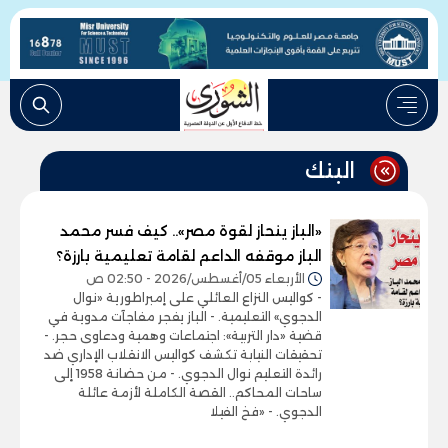
البنك
«الباز ينحاز لقوة مصر».. كيف فسر محمد
الباز موقفه الداعم لقامة تعليمية بارزة؟
الأربعاء 05/أغسطس/2026 - 02:50 ص
- كواليس النزاع العائلي على إمبراطورية «نوال
الدجوي» التعليمية. - الباز يفجر مفاجآت مدوية في
قضية «دار التربية»: اجتماعات وهمية ودعاوى حجر. -
تحقيقات النيابة تكشف كواليس الانقلاب الإداري ضد
رائدة التعليم نوال الدجوي. - من حضانة 1958 إلى
ساحات المحاكم.. القصة الكاملة لأزمة عائلة
الدجوي. - «فخ الفيلا