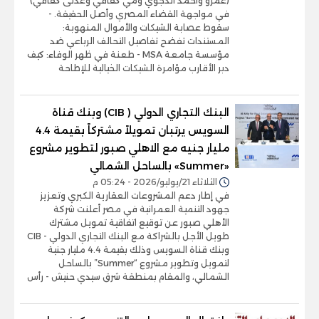
(عمرو وأحمد الدجوي ومي كفافي وعدلى كفافي)
في مواجهة القضاء المصري وأصل الحقيقة. -
سقوط عصابة الشيكات والأموال المنهوبة:
المستندات تفضح تفاصيل التحالف الرباعي ضد
مؤسسة جامعة MSA - طعنة في ظهر الوفاء: كيف
دبر الأقارب مؤامرة الشيكات الخيالية للإطاحة
البنك التجاري الدولي ( CIB) وبنك قناة
السويس يرتبان تمويلاً مشتركاً بقيمة 4.4
مليار جنيه مع الاهلي صبور لتطوير مشروع
«Summer» بالساحل الشمالي
الثلاثاء 21/يوليو/2026 - 05:24 م
في إطار دعم المشروعات العقارية الكبري وتعزيز
جهود التنمية العمرانية في مصر أعلنت شركة
الأهلي صبور عن توقيع اتفاقية تمويل مشترك
طويل الأجل بالشراكة مع البنك التجاري الدولي - CIB
وبنك قناة السويس وذلك بقيمة 4.4 مليار جنية
لتمويل وتطوير مشروع “Summer” بالساحل
الشمالي، والمقام بمنطقة شرق سيدي حنيش - رأس