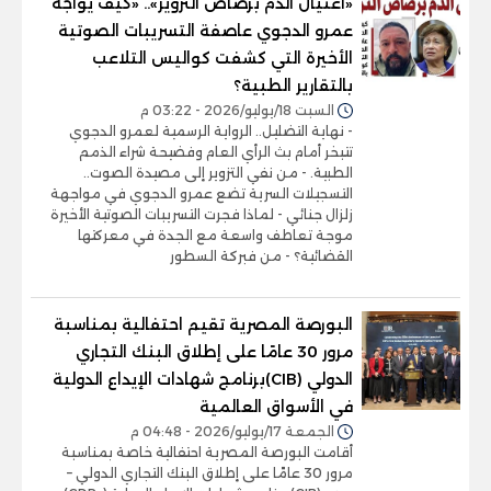
«اغتيال الدم برصاص التزوير».. «كيف يواجه
عمرو الدجوي عاصفة التسريبات الصوتية
الأخيرة التي كشفت كواليس التلاعب
بالتقارير الطبية؟
السبت 18/يوليو/2026 - 03:22 م
- نهاية التضليل.. الرواية الرسمية لعمرو الدجوي
تتبخر أمام بث الرأي العام وفضيحة شراء الذمم
الطبية. - من نفي التزوير إلى مصيدة الصوت..
التسجيلات السرية تضع عمرو الدجوي في مواجهة
زلزال جنائي - لماذا فجرت التسريبات الصوتية الأخيرة
موجة تعاطف واسعة مع الجدة في معركتها
القضائية؟ - من فبركة السطور
البورصة المصرية تقيم احتفالية بمناسبة
مرور 30 عامًا على إطلاق البنك التجاري
الدولي (CIB)برنامج شهادات الإيداع الدولية
في الأسواق العالمية
الجمعة 17/يوليو/2026 - 04:48 م
أقامت البورصة المصرية احتفالية خاصة بمناسبة
مرور 30 عامًا على إطلاق البنك التجاري الدولي –