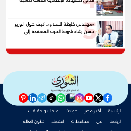
الثاني للشهادة الإعدادية العامة بنسبة
79.9% نظامي ...و69.55% منازل.. و70.56%
للمهنية .. و100% للصُم وضعاف السمع
5
والنور للمكفوفين
«مهندس خارطة السلام».. كيف حول الوزير
حسن رشاد شروط الحرب المعقدة إلى
"خارطة طريق" للانسحاب والإعمار؟
pinterest
linkedin
telegram
whatsapp
tiktok
instagram
nabd
youtube
twitter
facebook
الرئيسية
أخبار مصر
حوادث
ملفات وتحقيقات
الرياضة
فن
محافظات
اقتصاد
شئون العالم