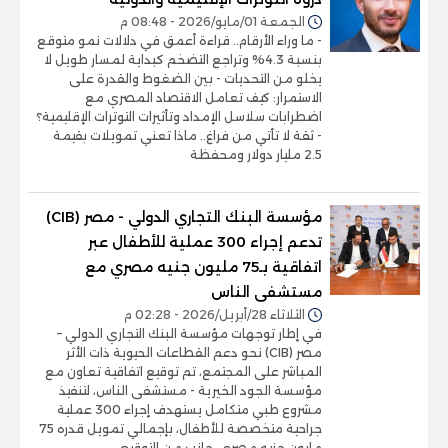
الجمعة 01/مايو/2026 - 08:48 م
- ما وراء الأرقام.. قراءة أعمق في دلالات نمو متوقع
بنسبة 4.3% وتراجع التضخم كبداية لمسار طويل لا
يخلو من التحديات - بين الضغوط والقدرة على
الاستمرار: كيف تعامل الاقتصاد المصري مع
اضطرابات سلاسل الإمداد وتأثيرات التوترات الإقليمية؟
- ثقة لا تأتي من فراغ.. ماذا تعني تمويلات بقيمة
2.5 مليار دولار ومحفظة
مؤسسة البنك التجاري الدولي - مصر (CIB)
تدعم إجراء 300 عملية للأطفال عبر
اتفاقية بـ75 مليون جنيه مصري مع
مستشفى الناس
الثلاثاء 28/أبريل/2026 - 02:28 م
في إطار توجهات مؤسسة البنك التجاري الدولي –
مصر (CIB) نحو دعم القطاعات الحيوية ذات الأثر
المباشر على المجتمع، تم توقيع اتفاقية تعاون مع
مؤسسة الجود الخيرية - مستشفى الناس، لتنفيذ
مشروع طبي متكامل يستهدف إجراء 300 عملية
جراحية متخصصة للأطفال، بإجمالي تمويل قدره 75
مليون جنيه مصري. جانب من التوقيع