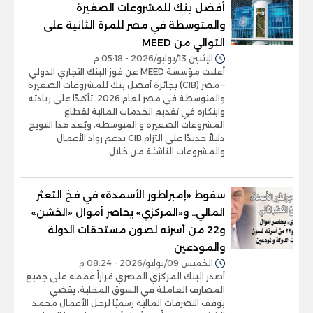
أفضل بنك للمشروعات الصغيرة
والمتوسطة في مصر للمرة الثانية على
التوالي من MEED
الإثنين 13/يوليو/2026 - 05:18 م
أعلنت مؤسسة MEED عن فوز البنك التجاري الدولي
– مصر (CIB) بجائزة أفضل بنك للمشروعات الصغيرة
والمتوسطة في مصر لعام 2026، تأكيدًا على ريادته
وابتكاره في تقديم الخدمات المالية لقطاع
المشروعات الصغيرة و المتوسطة، ويُعد هذا التتويج
دليلاً جديدًا على التزام CIB بدعم رواد الأعمال
والمشروعات الناشئة من خلال
سقوط «إمبراطور الأسمدة» في فخ التعثر
المالي.. و«المركزي» يحاصر أموال «الخشن»
و22 من أسرته لصون مستحقات الدولة
والمودعين
الخميس 09/يوليو/2026 - 08:24 م
أصدر البنك المركزي المصري قراراً عممه على جميع
المصارف العاملة في السوق المحلية، يقضي
بوقف التصرفات المالية رسميًا لرجل الأعمال محمد