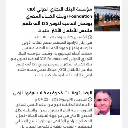
مؤسسة البنك التجاري الدولي (CIB
Foundation) وبنك الكساء المصري
يوقعان اتفاقية لتوفير 125 ألف طقم
ملابس للأطفال الأكثر احتياجًا
الخميس 25/يونيو/2026 - 01:08 م
في إطار التزامها المستمر بدعم الفئات الأولى
بالرعاية وتعزيز جهود الحماية الاجتماعية في
مختلف أنحاء الجمهورية، وقّعت مؤسسة البنك
التجاري الدولي (CIB Foundation) اتفاقية تعاون مع
بنك الكساء المصري لتمويل توزيع 125 ألف طقم
ملابس للأطفال الأكثر احتياجًا، ضمن حملة «شتاء
أدفى» التابعة لمبادرة «لمصر». جانب
الرضا.. ثروة لا تنفد وقيمة لا يسرقها الزمن
الخميس 11/يونيو/2026 - 04:22 م
- السعادة الحقيقية تنبع من سلام النفس لتسكن
القلوب - راحة البال لا تشترى بثمن.. والقناعة تظل
الحصن الأمتن في مواجهة تقلبات الحياة - تغوّل
المصالح وتراجع الإخلاص يهددان النسيج الإنساني
للمجتمع - القلوب النقية لا تكسرها الخيبات بل