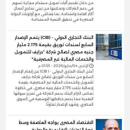
من خلال تقديم آليات تمويل مستدام مبتكرة تسهم
في دعم الشركات وتمكينها من تبني نماذج أعمال
أكثر كفاءة واستدامة، بما يتماشى مع أولويات الدولة
المصرية في تحقيق التنمية المستدامة
البنك التجاري الدولي - (CIB) يتمم الإصدار
السابع لسندات توريق بقيمة 2.175 مليار
جنيه مصري لصالح شركة “درايف للتمويل
والخدمات المالية غير المصرفية"
الإثنين 04/مايو/2026 - 01:55 م
أعلن البنك التجاري الدولي - ( CIB) عن إتمام الإصدار
السابع من سندات التوريق لصالح شركة درايف
للتمويل والخدمات المالية غير المصرفية، بقيمة
إجمالية بلغت 2.175 مليار جنيه مصري، في خطوة
تعكس التزام البنك بدعم الشركة في تعزيز سيولتها
النقدية مما يدعم خططها التوسعية في السوق
المصري. وشهد الإصدار تعاونًا
الاقتصاد المصرى يواجه العاصفة وسط
ذروة التوترات الإقليمية والدولية