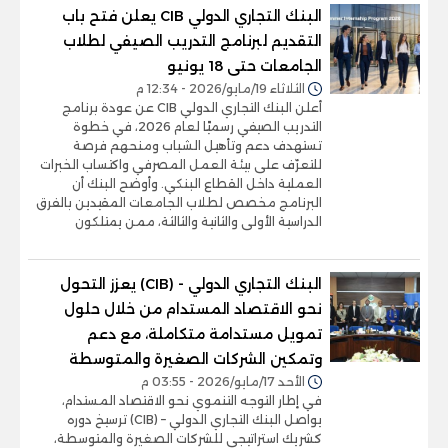
البنك التجاري الدولي CIB يعلن فتح باب
التقديم لبرنامج التدريب الصيفي لطلاب
الجامعات حتى 18 يونيو
الثلاثاء 19/مايو/2026 - 12:34 م
أعلن البنك التجاري الدولي CIB عن عودة برنامج
التدريب الصيفي رسميًا لعام 2026، في خطوة
تستهدف دعم وتأهيل الشباب ومنحهم فرصة
للتعرّف على بيئة العمل المصرفي واكتساب الخبرات
العملية داخل القطاع البنكي. وأوضح البنك أن
البرنامج مخصص لطلاب الجامعات المقيدين بالفرق
الدراسية الأولى والثانية والثالثة، ممن يمتلكون
البنك التجاري الدولي - (CIB) يعزز التحول
نحو الاقتصاد المستدام من خلال حلول
تمويل مستدامة متكاملة، مع دعم
وتمكين الشركات الصغيرة والمتوسطة
الأحد 17/مايو/2026 - 03:55 م
في إطار التوجه التنموي نحو الاقتصاد المستدام،
يواصل البنك التجاري الدولي – (CIB) ترسيخ دوره
كشريك استراتيجي للشركات الصغيرة والمتوسطة،