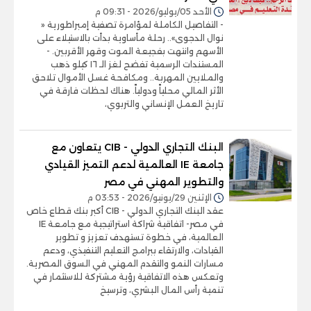
الأحد 05/يوليو/2026 - 09:31 م
- التفاصيل الكاملة لمؤامرة تصفية إمبراطورية «
نوال الدجوى».. رحلة مأساوية بدأت بالاستيلاء على
الأسهم وانتهت بفجيعة الموت وقهر الأقربين. -
المستندات الرسمية تفضح لغز الـ ١٦ كيلو ذهب
والملايين المهربة.. ومكافحة غسل الأموال تلاحق
الأثر المالي محلياً ودولياً. هناك لحظات فارقة في
تاريخ العمل الإنساني والتربوي،
البنك التجاري الدولي - CIB يتعاون مع
جامعة IE العالمية لدعم التميز القيادي
والتطوير المهني في مصر
الإثنين 29/يونيو/2026 - 03:53 م
عقد البنك التجاري الدولي - CIB أكبر بنك قطاع خاص
في مصر- اتفاقية شراكة استراتيجية مع جامعة IE
العالمية، في خطوة تستهدف تعزيز و تطوير
القيادات، والارتقاء ببرامج التعليم التنفيذي، ودعم
مسارات النمو والتقدم المهني في السوق المصرية.
وتعكس هذه الاتفاقية رؤية مشتركة للاستثمار في
تنمية رأس المال البشري، وترسيخ