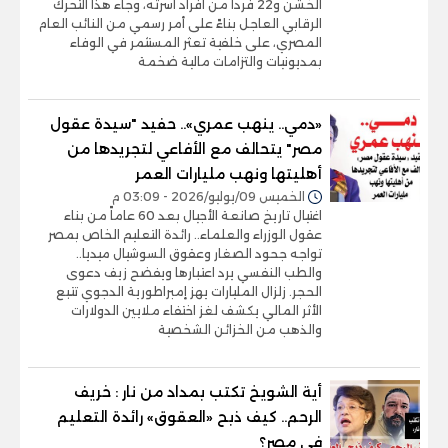
الخشن و22 فرداً من أفراد أسرته، وجاء هذا التحرك
الرقابي العاجل بناءً على أمر رسمي من النائب العام
المصري، على خلفية تعثر المستثمر في الوفاء
بمديونيات والتزامات مالية ضخمة
«دمي.. ينهب عمري».. حفيد "سيدة عقول
مصر" يتحالف مع الأفاعي لتجريدها من
أهليتها ونهب مليارات العمر
الخميس 09/يوليو/2026 - 03:09 م
اغتيال تاريخ صانعة الأجيال بعد 60 عاماً من بناء
عقول الوزراء والعلماء.. رائدة التعليم الخاص بمصر
تواجه جحود الصغار وعقوق السوشيال ميديا..
والطب النفسي يرد اعتبارها ويفضح زيف دعوى
الحجر. زلزال المليارات يهز إمبراطورية الدجوي تتبع
الأثر المالي يكشف لغز اختفاء ملايين الدولارات
والذهب من الخزائن الشخصية
أية الشويخ تكتب بمداد من نار : خريف
الرحم.. كيف ذبح «العقوق» رائدة التعليم
في مصر؟