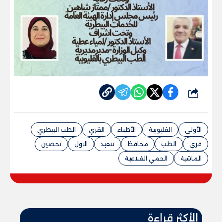
شارك
الأولى
القليوبية
الأطباء
القري
الطب البيطري
قري
الطب
محافظ
تنفيذ
الاول
تحصين
الماشية
الحمي القلاعية
الأكثر قراءة