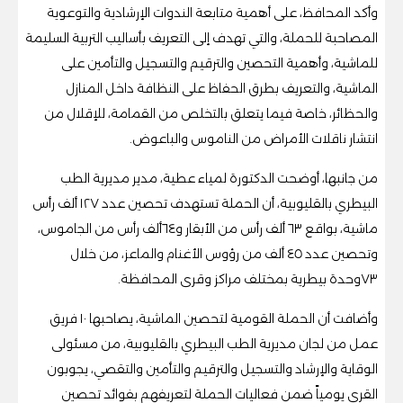
وأكد المحافظ، على أهمية متابعة الندوات الإرشادية والتوعوية
المصاحبة للحملة، والتي تهدف إلى التعريف بأساليب التربية السليمة
للماشية، وأهمية التحصين والترقيم والتسجيل والتأمين على
الماشية، والتعريف بطرق الحفاظ على النظافة داخل المنازل
والحظائر، خاصة فيما يتعلق بالتخلص من القمامة، للإقلال من
انتشار ناقلات الأمراض من الناموس والباعوض.
من جانبها، أوضحت الدكتورة لمياء عطية، مدير مديرية الطب
البيطري بالقليوبية، أن الحملة تستهدف تحصين عدد ١٢٧ ألف رأس
ماشية، بواقع ٦٣ ألف رأس من الأبقار و٦٤ألف رأس من الجاموس،
وتحصين عدد ٤٥ ألف من رؤوس الأغنام والماعز، من خلال
٧٣وحدة بيطرية بمختلف مراكز وقرى المحافظة.
وأضافت أن الحملة القومية لتحصين الماشية، يصاحبها ١٠ فريق
عمل من لجان مديرية الطب البيطري بالقليوبية، من مسئولى
الوقاية والإرشاد والتسجيل والترقيم والتأمين والتقصي، يجوبون
القرى يومياً ضمن فعاليات الحملة لتعريفهم بفوائد تحصين