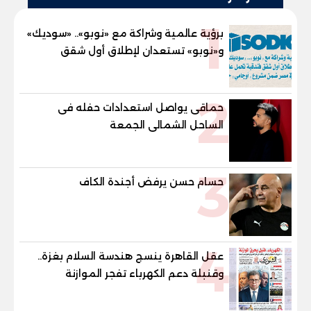
1
برؤية عالمية وشراكة مع «نوبو».. «سوديك»
و«نوبو» تستعدان لإطلاق أول شقق
فندقية تحمل علامة "نوبو" العالمية في
مصر ضمن مشروع «أوجامي» خلال أيام
2
حماقى يواصل استعدادات حفله فى
الساحل الشمالى الجمعة
3
حسام حسن يرفض أجندة الكاف
4
عقل القاهرة ينسج هندسة السلام بغزة..
وقنبلة دعم الكهرباء تفجر الموازنة