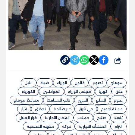
شارك
سوهاج
تصوير
قانون
الوزراء
ضبط
النيل
غلق
كهربا
مجلس الوزراء
المواطنين
الكهرباء
لحوم
السلع
المرور
نائب المحافظ
محافظ سوهاج
مدينة أخميم
حي شرق
غير صالحة
تحقيق
قرار
تنفيذ
صلاح
حملات
المحال التجارية
قرار الغلق
التزام
المنشأت التجارية
حركة
منتهية الصلاحية