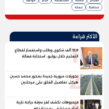
المراكز
مدينة
المحافظة
مركز
مواعيد
محافظ
حملة
الأكثر قراءة
1
15.8 ألف شكوى وطلب واستفسار لقطاع
التعليم خلال يوليو.. استجابة فعالة
لشكاوى الطلاب وأولياء الأمور
2
تحويلات مرورية جديدة بمحور محمد حسين
هيكل، تفاصيل الغلق على مرحلتين
3
فيديوهات تكشف لغز سرقة دراجة نارية
أمام مستشفى بمدينة نصر