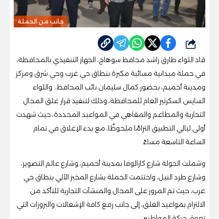
جانب من الحملة
شارك
قاد اللواء طارق راشد محافظ سوهاج، الجهاز التنفيذي بالمحافظة،
في حملة ميدانية مسائية مكبرة بنطاق حي غرب وحي شرق ومركز
ومدينة أخميم، بحضور كمال سليمان نائب المحافظ، واللواء
السايس السكرتير العام للمحافظة، وذلك لتنفيذ قرار غلق المحال
التجارية والمطاعم والمقاهي في المواعيد المحددة، حيث شهدت
أولى ليالي التطبيق التزامًا ملحوظًا، مع بدء الإغلاق في تمام
الساعة التاسعة مساءً.
وشملت الجولة شارع كازالوفا بمدينة أخميم، وشارع عالم التصوير،
وشارع طرد النيل، واختتمت الحملة بشارع المخبز الآلي بنطاق حي
غرب، حيث تم المرور على المحال والمنشآت التجارية للتأكد من
الالتزام بمواعيد الغلق، إلى جانب رفع كافة الإشغالات والبروزات التي
تعوق حركة المواطنين.