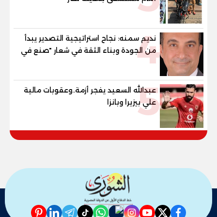
4
نديم سمنه: نجاح استراتيجية التصدير يبدأ
من الجودة وبناء الثقة في شعار "صنع في
مصر"
5
عبدالله السعيد يفجر أزمة..وعقوبات مالية
علي بيزيرا وبانزا
pinterest
linkedin
telegram
whatsapp
tiktok
instagram
nabd
youtube
twitter
facebook