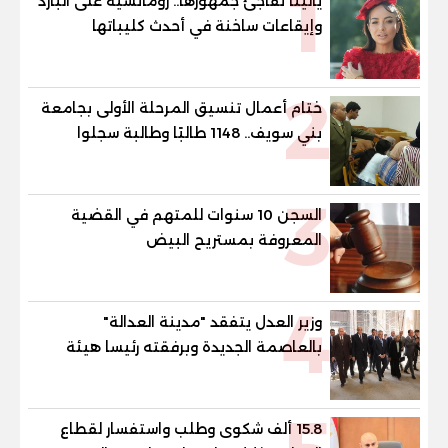
1
يالينا تفاجئ جمهورها.. رومانسية على البارد
وإيقاعات ساخنة في أحدث كليباتها
2
ختام أعمال تنسيق المرحلة الأولى بجامعة
بني سويف.. 1148 طالبًا وطالبة سجلوا
رغباتهم
3
السجن 10 سنوات للمتهم في القضية
المعروفة بمستريح البيض
4
وزير العدل يتفقد "مدينة العدالة"
بالعاصمة الجديدة وبرفقته رئيسا هيئة
قضايا الدولة وهيئة النيابة الإدارية
15.8 ألف شكوى وطلب واستفسار لقطاع