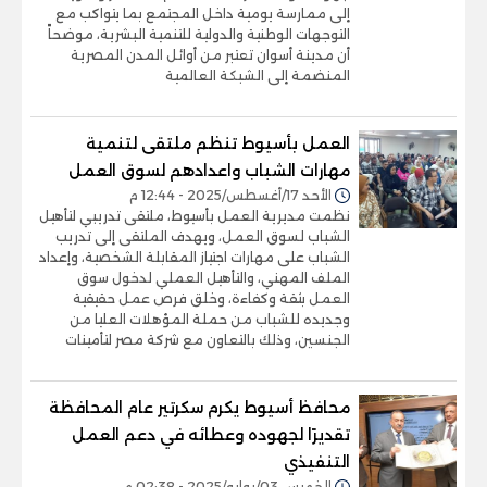
إلى ممارسة يومية داخل المجتمع بما يتواكب مع
التوجهات الوطنية والدولية للتنمية البشرية، موضحاً
أن مدينة أسوان تعتبر من أوائل المدن المصرية
المنضمة إلى الشبكة العالمية
العمل بأسيوط تنظم ملتقى لتنمية
مهارات الشباب واعدادهم لسوق العمل
الأحد 17/أغسطس/2025 - 12:44 م
نظمت مديرية العمل بأسيوط، ملتقى تدريبي لتأهيل
الشباب لسوق العمل، ويهدف الملتقى إلى تدريب
الشباب على مهارات اجتياز المقابلة الشخصية، وإعداد
الملف المهني، والتأهيل العملي لدخول سوق
العمل بثقة وكفاءة، وخلق فرص عمل حقيقية
وجديده للشباب من حملة المؤهلات العليا من
الجنسين، وذلك بالتعاون مع شركة مصر لتأمينات
محافظ أسيوط يكرم سكرتير عام المحافظة
تقديرًا لجهوده وعطائه في دعم العمل
التنفيذي
الخميس 03/يوليو/2025 - 02:38 م