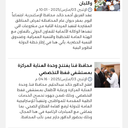
واللبان
الإثنين 03/مارس/2025 - 10:01 م
عقد الفريق أحمد خالد، محافظ الإسكندرية، اجتماعاً
اليوم، بمقر ديوان عام المحافظة لعرض المناطق
المقترحة لتنفيذ المرحلة الثانية من مشروعات التي
تنفذها الوكالة الألمانية للتعاون الدولي بالتعاون مع
الهيئة العامة للتخطيط والتنمية العمرانية، وصندوق
التنمية الحضرية، يأتي هذا في إطار خطة الدولة
لتطوير البنية
محافظ قنا يفتتح وحدة العناية المركزة
بمستشفى قفط التخصصي
الإثنين 03/مارس/2025 - 04:16 م
افتتح الدكتور خالد عبدالحليم، محافظ قنا، وحدة
العناية المركزة ورعاية الأطفال بمستشفى قفط
التخصصي، وذلك ضمن جهود تحسين الخدمات
الطبية المقدمة للمواطنين، وتنفيذاً للإستراتيجية
العامة للدولة لرفع كفاءة القطاع الصحي، بما
يتماشى مع المبادرات الرئاسية في هذا المجال،
وذلك بحضور الدكتور حازم عمر، نائب المحافظ،