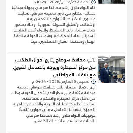
الجمعة 27/مارس/2026 - 10:24 م
قام اللواء طارق راشد محافظ سوهاج، بجولة ميدانية
مسائية بنطاق حي شرق بمدينة سوهاج، لمتابعة
مستوى الانضباط بالشوارع والتأكد من رفع
الإشغالات وتحقيق السيولة المرورية، وذلك بحضور
كمال سليمان نائب المحافظ، واللواء أحمد السايس
السكرتير العام للمحافظة. وشملت الجولة منطقة
الهلال ومنطقة الشبان المسلمين، حيث
نائب محافظ سوهاج يتابع أحوال الطقس
من مركز السيطرة ويوجه بالتعامل الفوري
مع بلاغات المواطنين
الخميس 26/مارس/2026 - 04:34 م
أجرى كمال سليمان نائب محافظ سوهاج، متابعة
ميدانية مكثفة على مدار اليوم للأحوال الجوية، وذلك
من داخل مركز السيطرة والتحكم بالمحافظة،
لمتابعة تداعيات التقلبات الجوية والتأكد من جاهزية
الأجهزة التنفيذية للتعامل مع أي طوارئ، تنفيذًا
لتوجيهات اللواء طارق راشد محافظ سوهاج،
بالمتابعة المستمرة لتداعيات الطقس،