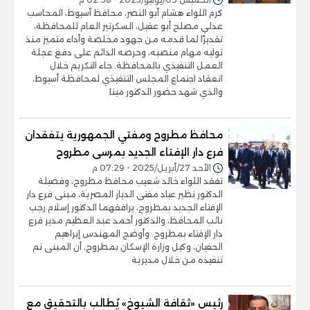
كرم اللواء هشام أبو النصر، محافظ أسيوط، المحاسب
عدلي مصلح أبو عقيل، السكرتير العام للمحافظة،
تقديرًا لما قدمه من جهود مخلصة وأداء متميز منذ
توليه مهام منصبه، وحرصه الدائم على دفع عجلة
العمل التنفيذي بالمحافظة. جاء التكريم خلال
انعقاد اجتماع المجلس التنفيذي لمحافظة أسيوط،
والذي شهد حضور الدكتور مينا
محافظ مطروح ومفتي الجمهورية يتفقدان
فرع دار الإفتاء الجديد بمرسى مطروح
الأحد 27/أبريل/2025 - 07:29 م
تفقد اللواء خالد شعيب محافظ مطروح، وفضيلة
الدكتور نظير عياد مفتى الديار المصرية، مبنى فرع دار
الإفتاء الجديد بمطروح، يرافقهما الدكتور إسلام رجب
نائب المحافظ، والدكتور أحمد عبد العظيم مدير فرع
دار الإفتاء بمطروح. وأوضح المهندس إبراهيم
الحفيان، وكيل وزارة الإسكان بمطروح، أن المبنى تم
تنفيذه من خلال مديرية
رئيس «ثقافة الشيوخ» يُطالب بالتحقيق مع