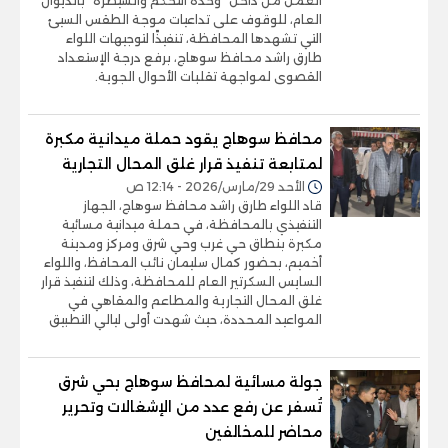
العمل من داخل "وحدة التحكم والسيطرة" بالديوان
العام، للوقوف على تداعيات موجة الطقس السيئ
التي تشهدها المحافظة، تنفيذًا لتوجيهات اللواء
طارق راشد محافظ سوهاج، برفع درجة الإستعداد
القصوى لمواجهة تقلبات الأحوال الجوية.
محافظ سوهاج يقود حملة ميدانية مكبرة
لمتابعة تنفيذ قرار غلق المحال التجارية
الأحد 29/مارس/2026 - 12:14 ص
قاد اللواء طارق راشد محافظ سوهاج، الجهاز
التنفيذي بالمحافظة، في حملة ميدانية مسائية
مكبرة بنطاق حي غرب وحي شرق ومركز ومدينة
أخميم، بحضور كمال سليمان نائب المحافظ، واللواء
السايس السكرتير العام للمحافظة، وذلك لتنفيذ قرار
غلق المحال التجارية والمطاعم والمقاهي في
المواعيد المحددة، حيث شهدت أولى ليالي التطبيق
جولة مسائية لمحافظ سوهاج بحي شرق
تُسفر عن رفع عدد من الإشغالات وتحرير
محاضر للمخالفين