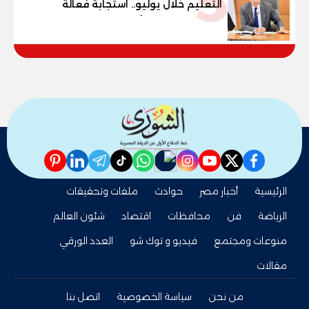
5
التعليم خلال يوليو.. استجابة فعالة
لشكاوى الطلاب وأولياء الأمور
pinterest
linkedin
telegram
whatsapp
tiktok
instagram
nabd
youtube
twitter
facebook
الرئيسية
أخبار مصر
حوادث
ملفات وتحقيقات
الرياضة
فن
محافظات
اقتصاد
شئون العالم
منوعات ومجتمع
فيديو و توك شو
العدد الورقي
مقالات
من نحن
سياسة الخصوصية
اتصل بنا