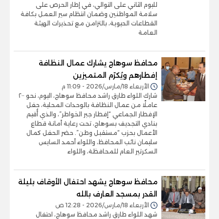
لليوم الثاني على التوالي، في إطار الحرص على
سلامة المواطنين وضمان انتظام سير العمل بكافة
القطاعات الحيوية، بالتزامن مع تحذيرات الهيئة
العامة
محافظ سوهاج يشارك عمال النظافة
إفطارهم ويُكرّم المتميزين
الأربعاء 18/مارس/2026 - 11:09 م
شارك اللواء طارق راشد محافظ سوهاج، اليوم، نحو ٢٠٠
عاملًا من عمال النظافة بالوحدات المحلية، حفل
الإفطار الجماعي “إفطار جبر الخواطر”، والذي أُقيم
بنادي التجديف بسوهاج، تحت رعاية أمانة قطاع
الأعمال بحزب “مستقبل وطن”. حضر الحفل كمال
سليمان نائب المحافظ، واللواء أحمد السايس
السكرتير العام للمحافظة، واللواء
محافظ سوهاج يشهد احتفال الأوقاف بليلة
القدر بمسجد العارف بالله
الأربعاء 18/مارس/2026 - 12:28 ص
شهد اللواء طارق راشد محافظ سوهاج، احتفال