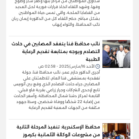
شكاوى المواطنين من مراكز بنها وكفر شكر وطوخ
وقها، وشهد اللقاء اتخاذ قرارات فورية لحل العديد
من القضايا الملحة، والتي تمس حياة المواطنين
بشكل مباشر. حضر اللقاء كل من الدكتورة إيمان ريان
نائب المحافظ، واللواء إيهاب
نائب محافظ قنا يتفقد المصابين في حادث
التصادم ويوجه بمتابعة تقديم الرعاية
الطبية
الأحد 16/مارس/2025 - 02:58 ص
أجرى الدكتور حازم عمر، نائب محافظ قنا، جولة
تفقدية بمستشفى قنا العام، للاطمئنان على
المصابين جراء حادث التصادم الذي وقع بين أتوبيس
تابع لإحدى الشركات وجرار زراعي بقرية فاو قبلي،
التابعة لمركز دشنا شمال المحافظة، وأسفر الحادث
عن إصابة 22 شخصًا ووفاة شخصين، وسط جهود
مكثفة من الجهات المعنية لتقديم الرعاية
محافظ الإسكندرية: تنفيذ المرحلة الثانية
من مشروعات الوكالة الألمانية بكرموز