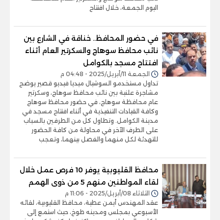
اليوم الجمعة، خلال افتتاح
في حضور المحافظ.. خناقة في الشارع بين
نائب محافظ سوهاج والسكرتير العام أثناء
افتتاح مسجد بالكوامل
الجمعة 11/أبريل/2025 - 04:48 م
تداول مستخدمو السوشيال ميديا فيديو قصير يوضح
مشاجرة علنية بين نائب محافظ سوهاج، وسكرتير
عام محافظة سوهاج، في حضور محافظ سوهاج
وكافة القيادات التنفيذية في أثناء افتتاح مسجد في
مدينة الكوامل. وتطاول كل من الطرفين بالسباب
على الطرف الآخر في محاولة من كافة الحضور
للتهدئة لكل منهما والفصل بينهما، وتعجب
محافظ القليوبية يوفر 10 فرص عمل خلال
لقاء المواطنين منهم 5 من ذوى الهمم
الثلاثاء 08/أبريل/2025 - 11:06 م
عقد المهندس أيمن عطية، محافظ القليوبية، لقائه
الأسبوعي بمجلس ومدينه طوخ، حيث استمع إلى