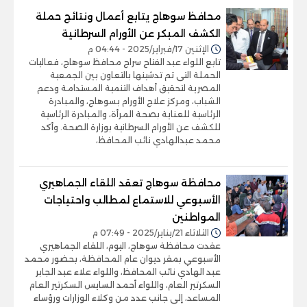
محافظ سوهاج يتابع أعمال ونتائج حملة
الكشف المبكر عن الأورام السرطانية
الإثنين 17/فبراير/2025 - 04:44 م
تابع اللواء عبد الفتاح سراج محافظ سوهاج، فعاليات
الحملة التى تم تدشينها بالتعاون بين الجمعية
المصرية لتحقيق أهداف التنمية المستدامة ودعم
الشباب، ومركز علاج الأورام بسوهاج، والمبادرة
الرئاسية للعناية بصحة المرأة، والمبادرة الرئاسية
للكشف عن الأورام السرطانية بوزارة الصحة. وأكد
محمد عبدالهادي نائب المحافظ،
محافظة سوهاج تعقد اللقاء الجماهيري
الأسبوعي للاستماع لمطالب واحتياجات
المواطنين
الثلاثاء 21/يناير/2025 - 07:49 م
عقدت محافظة سوهاج، اليوم، اللقاء الجماهيري
الأسبوعي بمقر ديوان عام المحافظة، بحضور محمد
عبد الهادي نائب المحافظ، واللواء علاء عبد الجابر
السكرتير العام، واللواء أحمد السايس السكرتير العام
المساعد، إلى جانب عدد من وكلاء الوزارات ورؤساء