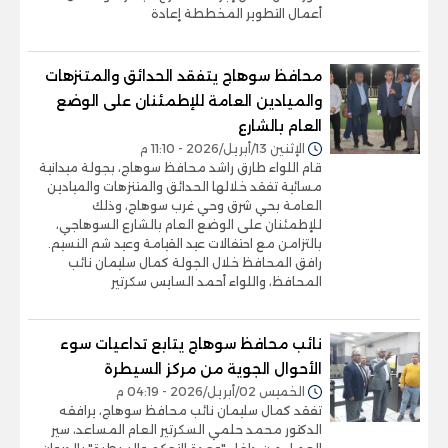
أعمال التطوير المخططة إعادة
محافظ سوهاج يتفقد الحدائق والمتنزهات
والميادين العامة للإطمئنان على الوضع
العام بالشارع
الإثنين 13/أبريل/2026 - 11:10 م
قام اللواء طارق راشد محافظ سوهاج، بجولة ميدانية
مسائية تفقد خلالها الحدائق والمتنزهات والميادين
العامة بحي شرق وحي غرب سوهاج، وذلك
للإطمئنان على الوضع العام بالشارع السوهاجي،
بالتزامن مع احتفالات عيد القيامة وعيد شم النسيم.
رافق المحافظ خلال الجولة كمال سليمان نائب
المحافظ، واللواء أحمد السايس سكرتير
نائب محافظ سوهاج يتابع تداعيات سوء
الأحوال الجوية من مركز السيطرة
الخميس 02/أبريل/2026 - 04:19 م
تفقد كمال سليمان نائب محافظ سوهاج، يرافقه
الدكتور محمد حلمي السكرتير العام المساعد، سير