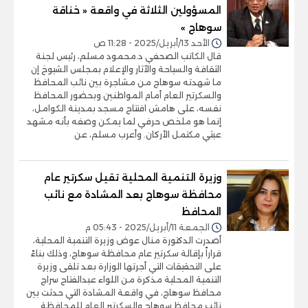
المسؤولين الثلاثة في واقعة « خناقة
سوهاج »
الأحد 13/أبريل/2025 - 11:28 ص
قال الكاتب الصحفي د.محمود مسلم، رئيس لجنة
الثقافة والسياحة والآثار والإعلام بمجلس الشيوخ إن
ما شهدته سوهاج من مشاجرة بين نائب المحافظ
والسكرتير العام أمام المواطنين وبحضور المحافظ
نفسه، على هامش افتتاح مسجد بمدينة الكوامل،
إنما هو ملخص حرفي لما يمكن وصفه بأنه مشهد
عبثي مكتمل الأركان. وأعرب مسلم، عن
وزيرة التنمية المحلية تقيل سكرتير عام
محافظة سوهاج بعد المشادة مع نائب
المحافظ
الجمعة 11/أبريل/2025 - 05:43 م
أصدرت الدكتورة منال عوض وزيرة التنمية المحلية،
قراراً بإقالة سكرتير عام محافظة سوهاج، وذلك بناءً
على التحقيقات التي أجرتها الوزارة بعد تلقى وزيرة
التنمية المحلية مذكرة من اللواء عبدالفتاح سراج
محافظ سوهاج، في واقعة المشادة التي حدثت بين
نائب محافظ سوهاج والسكرتير العام للمحافظة