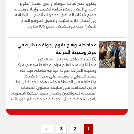
بتطوير قصر ثقافة سوهاج والذى يشمل تطوير
"مسرح القصر، وقصر ثقافة الطفل، وإحلال وتجديد
جميع شبكات المرافق، وواجهات المبنى، بالإضافة
إلى أعمال اللاند سكيب، وتنسيق الموقع العام
للقصر"، حيث تم تخصيص مبلغ 106 ملايين
محافظ سوهاج يقوم بجولة ميدانية في
مركز ومدينة المراغة
الأحد 20/أكتوبر/2024 - 01:14 ص
فاجأ اللواء عبد الفتاح سراج، محافظ سوهاج، مركز
ومدينة المراغة بجولة ميدانية شاملة، حيث قام
بتفقد الشوارع والوقوف على مدى الانضباط
والنظافة في المنطقة جاءت هذه الجولة في إطار
حرص المحافظ على متابعة مستوى الخدمات
المقدمة للمواطنين وضمان تنفيذ الخطط التنموية.
رافق المحافظ خلال الجولة محمد عبد الهادي، نائب
3
2
1