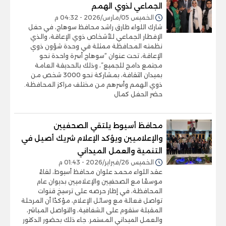
الجماعي لذوي الهمم
الخميس 05/مارس/2026 - 04:32 م
شارك اللواء طارق راشد محافظ سوهاج، في حفل
الإفطار الجماعي للأشخاص ذوي الإعاقة، والذي
نظمته المحافظة ممثلة في وحدة شؤون ذوي
الإعاقة، تحت عنوان “سوهاج أسرة واحدة نحو
مجتمع دامج للجميع”، وذلك بالحديقة العامة
بميدان الثقافة، بمشاركة نحو 3000 شخص من
ذوي الهمم وأسرهم من مختلف مراكز المحافظة.
حضر الحفل كمال
محافظ أسيوط يلتقي الصحفيين
والإعلاميين ويؤكد الإعلام شريك أصيل في
التنمية والعمل الميداني
الخميس 26/فبراير/2026 - 01:43 م
عقد اللواء محمد علوان محافظ أسيوط، لقاءً
موسعًا مع الصحفيين والإعلاميين بديوان عام
المحافظة، في إطار حرصه على ترسيخ قنوات
تواصل فعالة مع وسائل الإعلام، مؤكدًا أن المرحلة
المقبلة ستقوم على الشفافية، والتواصل المباشر،
والعمل الميداني المستمر. جاء ذلك بحضور الدكتور