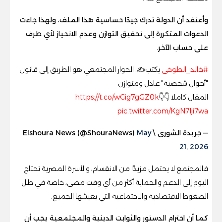
وأعتقد أن الدولة تدرك جيدًا حساسية هذا الملف، ولهذا جاءت
الدعوات المتكررة إلى تحقيق التوازن وعدم الانحياز لأي طرف
على حساب الآخر.
#خالد_الطوخى
يكتب✍️: الحوار المجتمعي هو الطريق إلى قانون
"أحوال شخصية" عادل ومتوازن
المقال كاملا 👇👇
https://t.co/wCig7gGZ0k
pic.twitter.com/KgN7lji7wa
— جريدة الشورى \ Elshoura News (@ShouraNews)
May
21, 2026
فالمجتمع لا يحتمل مزيدًا من الانقسام، والأسرة المصرية تحتاج
اليوم إلى الدعم والحماية أكثر من أي وقت مضى، خاصة في ظل
الضغوط الاقتصادية والاجتماعية التي يعيشها الجميع.
كما أن احترام الدستور والثوابت الدينية والمجتمعية يجب أن