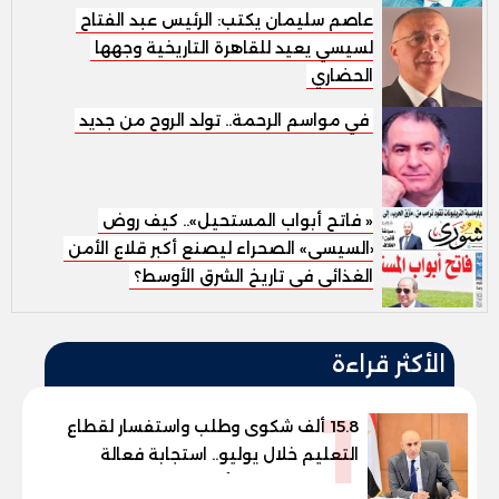
عاصم سليمان يكتب: الرئيس عبد الفتاح
السيسي يعيد للقاهرة التاريخية وجهها
الحضاري
في مواسم الرحمة.. تولد الروح من جديد
« فاتح أبواب المستحيل».. كيف روض
«السيسى» الصحراء ليصنع أكبر قلاع الأمن
الغذائى فى تاريخ الشرق الأوسط؟
الأكثر قراءة
1
15.8 ألف شكوى وطلب واستفسار لقطاع
التعليم خلال يوليو.. استجابة فعالة
لشكاوى الطلاب وأولياء الأمور