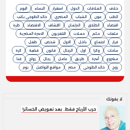
خلاف
العلاقات
الدول
استقرار
النساء
اليوم
الطب
عون
الشباب
المصري
خالد الطوخى يكتب
اقتصاد
الطلاق
البرلمان
اكتشاف
الاقتصاد
طرة
ملفات
حكم
حملات
التلفزيون
الاسرة المصرية
قرار
اجتماع
داخل
الاول
شخص
طفل
ساحات
وكرا
اول
الرجال
قانون
قضية
كرة
مشروع
أسرة
طريق
عامل
رجال
زواج
قنا
روح
خالد الطوخى
مصر
مواقع التواصل
يوم
لا يفوتك
حرب الأرباح فقط.. بعد تعويض الخسائر!