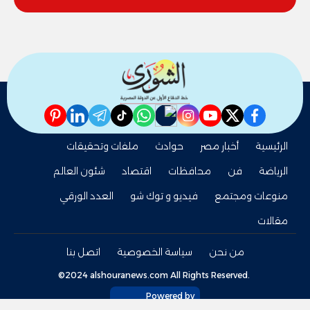
pinterest
linkedin
telegram
whatsapp
tiktok
instagram
nabd
youtube
twitter
facebook
الرئيسية
أخبار مصر
حوادث
ملفات وتحقيقات
الرياضة
فن
محافظات
اقتصاد
شئون العالم
منوعات ومجتمع
فيديو و توك شو
العدد الورقي
مقالات
من نحن
سياسة الخصوصية
اتصل بنا
©2024 alshouranews.com All Rights Reserved.
Powered by