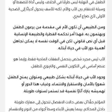
الطفل في النهاية ليس طرفًا في الخلاف، وليس أداة للضغط أو
وسيلة للانتقام بين الأب والأم، لكنه للأسف يتحول أحيانًا إلى الضحية
الأولى لأي صراع أسري.
ومن الطبيعي أن تكون الأم في مقدمة من يرعون الطفل
ويهتمون به، فهذا أمر تحكمه الفطرة والطبيعة الإنسانية
قبل أي نص قانوني، لكن في الوقت نفسه لا يمكن تجاهل
أهمية دور الأب في حياة أبنائه.
الأب ليس مجرد شخص يتحمل النفقات المادية فقط، وإنما هو
عنصر أساسي في التكوين النفسي والتربوي للطفل.
وجود الأب في حياة أبنائه بشكل طبيعي ومتوازن يمنح الطفل
شعورًا بالأمان والاستقرار والانتماء، وغياب هذا الدور أو
تهميشه يترك آثارًا نفسية قد تستمر لسنوات طويلة.
المؤلم حقًا أن بعض حالات الانفصال تتحول إلى معارك طويلة
داخل المحاكم، بينما يعيش الأبناء وسط أجواء من التوتر والانقسام