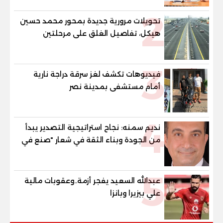
2
تحويلات مرورية جديدة بمحور محمد حسين
هيكل، تفاصيل الغلق على مرحلتين
3
فيديوهات تكشف لغز سرقة دراجة نارية
أمام مستشفى بمدينة نصر
4
نديم سمنه: نجاح استراتيجية التصدير يبدأ
من الجودة وبناء الثقة في شعار "صنع في
مصر"
5
عبدالله السعيد يفجر أزمة..وعقوبات مالية
علي بيزيرا وبانزا