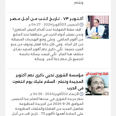
وتنتصر
أكـتـوبـر ٧٣ .. تـاريـخ كـتـب مـن أجـل مـصـر
الخميس 03/أكتوبر/2024 - 04:27 م
- كيف سقط الصهاينة تحت أقدام الجيش المصري؟
ونحن نعيش أجواء الحرب في منطقتنا منذ السابع
من أكتوبر الماضي.. وعلى وقع التهديدات المحيطة
من كل اتجاه.. وفي ظل حالة افتتان وخوف من عدو
العرب جميعا.. تأتي ذكرى نصر أكتوبر المجيد بشكل
مختلف هذا العام.. تأتي لتبعث برسالة حاسمة
للجميع بأن مصر خط أحمر . ورسالة
مؤسسة الشورى تحيي ذكرى نصر أكتوبر
المجيدة وتنشر : السلام عليك يوم انتصرت
فى الحرب
الأربعاء 02/أكتوبر/2024 - 04:36 م
تنشر جريدة الشورى في عددها الصادر غدا الخميس
الموافق 26-9-2024 من الجريدة المطبوعة
تفاصيل العديد من القضايا،والملفات المطروحة
على الساحة،أهمها «أكتوبر 73 .. تاريخ كتب من أجل