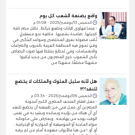
واقع يصنعة الشعب كل يوم
الخميس 13/نوفمبر/2025 - 01:08 م
- بينما تتهاوى كيانات وتضيع خرائط.. تظل مصر ثابتة
كجبلها.. صامدة بشعبها.. ماضية نحو مستقبلٍ
تُكتب فصوله بعرق المخلصين وسواعد البنّائين في
وقتٍ تموج فيه المنطقة العربية بالحروب والصراعات
والانقسامات، وفي لحظةٍ يختلط فيها صوت الرصاص
بأنين الشعوب، خرج المصريون من جديد ليكتبوا
مشهدًا مختلفًا، مشهدًا من
هل لأنه سليل الملوك والملكات لا يخضع
للنقد؟؟!!
الخميس 06/نوفمبر/2025 - 03:34 م
- حفل افتتاح المتحف المصري الكبير أعجوبة
العصرين أي عمل فني من طبيعته أن يخضع للنقد
أي أن هناك من يؤيده ويسانده ويشيد به في نفس
الوقت يوجد من يهاجمه.. ويعترض على مكوناته
سواء المادية أو الموسيقية أو الحوارية أو الإخراجية ..
أو..أو..! من هنا فالأبواب مفتوحة أمام من لم يرقه