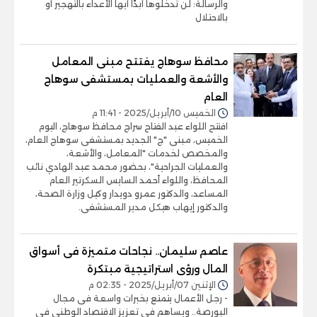
والرسالة: لن تدخلوها أبدًا أيها الأعداء بالتهجير أو
بالاحتلال
محافظ سوهاج يفتتح مبنى المعامل
والأشعة والعمليات بمستشفى سوهاج
العام
الخميس 10/أبريل/2025 - 11:41 م
افتتح اللواء عبد الفتاح سراج محافظ سوهاج، اليوم
الخميس، مبنى "ج" الجديد بمستشفى سوهاج العام،
والمخصص لخدمات "المعامل، والأشعة،
والعمليات الجراحية"، بحضور محمد عبد الهادي نائب
المحافظ، واللواء أحمد السايس السكرتير العام
المساعد، والدكتور عمرو دويدار وكيل وزارة الصحة،
والدكتور إيهاب هيكل مدير المستشفى.
عاصم سليمان.. نجاحات متميزة فى أسواق
المال ورؤى استراتيجية مبتكرة
الإثنين 07/أبريل/2025 - 02:35 م
- رجل الأعمال يتمتع بخبرات واسعة فى مجال
البورصة.. ويساهم في تعزيز الاقتصاد الوطني في