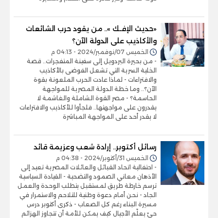
«حديث الإفـك ».. من يقود حرب الشائعات
والأكاذيب على الدولة الآن؟
الخميس 07/نوفمبر/2024 - 04:13 م
- من بحيرة البردويل إلى سفينة المتفجرات.. قصة
الخلية السرية التي تشعل الفوضى بالأكاذيب
والافتراءات - لماذا عادت الحرب الملعونة بقوة
الآن؟.. وما خطة الدولة المصرية للمواجهة
الحاسمة؟ - مصر القوة الشاملة والغاشمة لا
يقدرون على مواجهتها.. فلجأوا للأكاذيب والافتراءات
لا يقدر أحد على المواجهة المباشرة
رسائل أكتوبر.. إرادة شعب وعزيمة قائد
الخميس 31/أكتوبر/2024 - 04:38 م
- احتفالية اتحاد القبائل والعائلات المصرية تعيد إلى
الأذهان معاني الصمود والتضحية - القيادة السياسية
ترسم خارطة طريق لمستقبل يتطلب الوحدة والعمل
الجاد - نحن أمام دعوة وطنية للتلاحم والاستمرار في
مسيرة البناء رغم كل الصعاب - ذكرى أكتوبر درس
حيّ يعلّم الأجيال كيف يمكن للأمة أن تتجاوز الهزائم