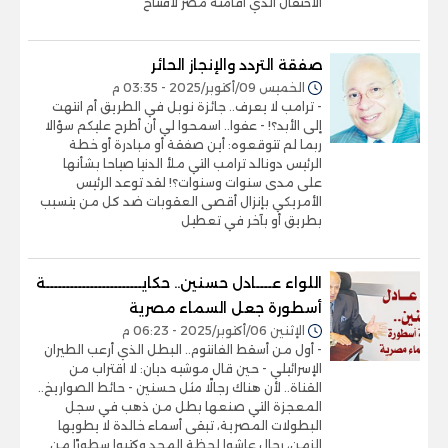
الاحتفال الذي أقامته مصر لافتتاح
صفقة التردد والإنجاز الحائر
الخميس 09/أكتوبر/2025 - 03:35 م
- ترامب لا يعرف.. جائزة نوبل في الطريق أم انتهت
إلى الأبد؟! - عفوا.. اسمحوا لي أن أطرح عليكم سؤالا
ربما لم تتوقعوه: أين صفقة أو مبادرة أو خطة
الرئيس دونالد ترامب التي ملأ الدنيا صياحا بشأنها
على مدى سنوات وسنوات؟! لقد توعد الرئيس
الأمريكي بإنزال أقصى العقوبات ضد كل من يتسبب
بطريق أو بآخر في تعطيل
اللواء عــــادل حسنين.. حكايــــــــــــــــــــــــة
أسطورة جعل السماء مصرية
الإثنين 06/أكتوبر/2025 - 06:23 م
- أول من أسقط الفانتوم.. البطل الذي أرعب الطيران
الإسرائيلي - حين قال موشيه ديان: لا اقتراب من
القناة.. لأن هناك رجالًا مثل حسنين - حائط الصواريخ..
المعجزة التي صنعها بطل من ذهب في سجل
البطولات المصرية، تبقى أسماء خالدة لا يطويها
الزمن، رجال عاشوا لحظة المجد وكتبوا سطورًا من