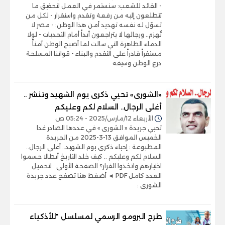
- القائد للشعب: سنستمر في العمل لتحقيق ما
تتطلعون إليه من رفعة وتقدم واستقرار - لكل من
تسوّل له نفسه تهديد أمن هذا الوطن: - مصر لا
تُهزم.. ورجالها لا يتراجعون أبداً أمام التحديات - لولا
الدماء الطاهرة التي سالت لما أصبح الوطن آمناً
مستقراً قادراً على التقدم والبناء - قواتنا المسلحة
درع الوطن وسيفه
«الشورى» تحيي ذكرى يوم الشهيد وتنشر ..
أغلى الرجال.. السلام لكم وعليكم
الأربعاء 12/مارس/2025 - 05:24 ص
تحيي جريدة « الشورى » في عددها الصادر غدا
الخميس الموافق 13-3-2025 من الجريدة
المطبوعة : إحياء ذكرى يوم الشهيد.. أغلى الرجال..
السلام لكم وعليكم .. كيف خلد التاريخ أبطالا حسموا
اختيارهم واتخذوا القرار؟ الصفحة الأولى : لتحميل
العدد كامل PDF ◄ أضغط هنا تصفح عدد جريدة
الشورى :
طرح البرومو الرسمي لمسلسل "للأذكياء