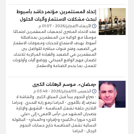
إتحاد المستثمرين: مؤتمر حاشد بأسيوط
لبحث مشكلات الاستثمار وآليات الحلول
الأربعاء 11/فبراير/2026 - 01:07 م
عقد الاتحاد المصري لجمعيات المستثمرين اجتماعًا
موسعًا مع كوكبة من المستثمرين بمحافظة
أسيوط، بهدف الاستماع لتحديات ومعوقات الاستثمار
في الصعيد، وفتح قنوات مباشرة للتواصل بين
المستثمرين في الصعيد، والقيادة المركزية للاتحاد،
لضمان فهم الواقع الميداني، ووضع آليات وأولويات
للعمل، بما يخدم الصناعة والاستثمار
«رمضان».. موسم الرهانات الكبرى
الخميس 05/فبراير/2026 - 03:49 م
- صراع النجوم يبدأ قبل السباق الكبير.. والشاشة لا
تعترف إلا بالأقوى - الدراما ترفع راية التحدي.. ودراما
الثلاثين حلقة تشعل المنافسة - التشويق والإثارة
يتصدران المشهد من «رأس الأفعى» إلى «علي
كلاي» مرورا بـ«الكينج» و«إفراج» و«المداح» - البطولة
النسائية تشعل المنافسة خارج حسابات النجوم
الرجال - الدراما