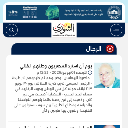
الرجال
يوم أن استرد المصريون وطنهم الغالي
الأربعاء 01/يوليو/2026 - 12:53 م
- حاصروا الإرهابيين ..وضربوهم ثم طردوهم شر طردة
- الرئيس السيسي ضرب ضربة الخلاص يوم ٣٠ يونيو
٢٠١٣ ليلتف حوله كل بني الوطن ودوت الزغاريد في
سماء البلد الحبيب - العصابة أصبحت في خبر
كان..وذهبت إلى غير رجعة دائما يتوهم القراصنة
والحرامية وقطاع الطرق أنهم سوف يستولون على
الغنيمة ويفرون بها هاربين وكأن