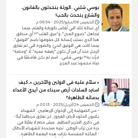
بوسي شلبي ..الورثة يتحدثون بالقانون،
والشارع يتحدث بالحب!
الخميس 08/مايو/2025 - 06:54 م
أي عدالة تلك التي تُقاس بالورقة والقلم، بينما
تتجاهل "دموع العين"، و"عرق القلب"؟! أي منطق
هذا الذي يسلب إنسانة كل حقوقها باسم "التوثيق"،
بينما كانت هي التوثيق الحيّ، والصورة التي لم تفارق
الرجل منذ أن قرر أن تكون "رفيقة عمره"، لا "ومضة"
مرّت به؟! بوسي شلبي... اسم لم يكن هامشيًا في
حياة محمود عبد العزيز.
« سلآم عليه فى الاولين والآخرين »..كيف
استرد السادات أرض سيناء من أيدي الأعداء
بدمائه الطاهرة؟
الخميس 24/أبريل/2025 - 03:13 م
- من الصهاينة إلى الإخوان الإرهابيين.. الشهداء
يكتبون الخلود لأرض الفيروز.. لن تفارق خريطتنا أبدًا -
في ذكرى التحرير العظيم.. جيش مصر لا يفرِّط في
ذرة من تراب الوطن.. تحية متجددة للشهداء الأبطال
- العائلة المقدسة باركت هذه البقعة الطاهرة..