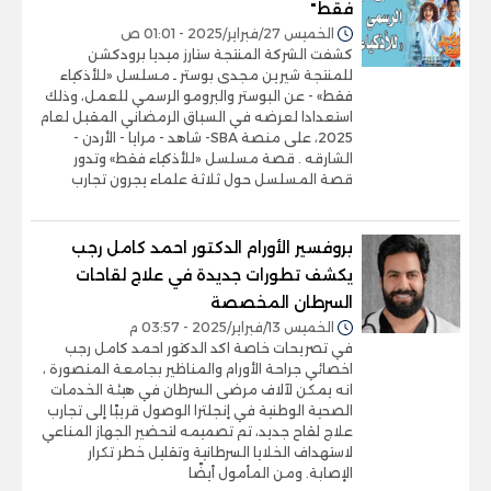
فقط"
الخميس 27/فبراير/2025 - 01:01 ص
كشفت الشركة المنتجة ستارز ميديا برودكشن
للمنتجة شيرين مجدى بوستر ـ مسلسل «للأذكياء
فقط» - عن البوستر والبرومو الرسمي للعمل، وذلك
استعدادا لعرضه في السباق الرمضاني المقبل لعام
2025، على منصة SBA- شاهد - مرايا - الأردن -
الشارقه . قصة مسلسل «للأذكياء فقط» وتدور
قصة المسلسل حول ثلاثة علماء يجرون تجارب
بروفسير الأورام الدكتور احمد كامل رجب
يكشف تطورات جديدة في علاج لقاحات
السرطان المخصصة
الخميس 13/فبراير/2025 - 03:57 م
في تصريحات خاصة اكد الدكتور احمد كامل رجب
اخصائي جراحة الأورام والمناظير بجامعة المنصورة ،
انه يمكن لآلاف مرضى السرطان في هيئة الخدمات
الصحية الوطنية في إنجلترا الوصول قريبًا إلى تجارب
علاج لقاح جديد، تم تصميمه لتحضير الجهاز المناعي
لاستهداف الخلايا السرطانية وتقليل خطر تكرار
الإصابة. ومن المأمول أيضًا