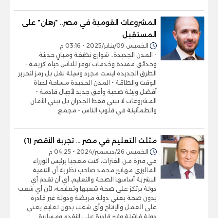
المشروعات القومية في مصر.. "رهان" على
المستقبل
الخميس 09/يناير/2025 - 03:16 م
- المدن الجديدة.. شوارع نظيفة ومبانٍ حديثة
وحدائق ممتدة وخدمات توفر للناس حياة كريمة -
الطرق الجديدة ليست مجرد وسيلة نقل بل رمز لتحرير
الوقت والطاقة - المدن الجديدة مساحة لحياة
أفضل وبيئة صحية وأفق جديد لأجيال قادمة -
المشروعات لا تبني فقط الجدران بل تبني الأمان
والطمأنينة في قلوب الناس - مجمع
مثلث التعليم في مصر ... تجربة الأقصر (1)
الخميس 26/ديسمبر/2024 - 04:25 م
في فترة من الفترات، كنت معجبا برئيس الوزراء
الماليزي مهاتير محمد صاحب نظرية أن التنمية
البشرية أساسها الصحة والتعليم، أي أن تقدم أي
دولة يرتكز على صحة شعبها وتعليمه، لأن أي شعب
بدون صحة يعني دولة مريضة ودولة غير قادرة
على العمل والإنتاج وأي شعب بدون تعليم يعني
دولة فاشلة وغير قادرة على التقدم ومسايرة