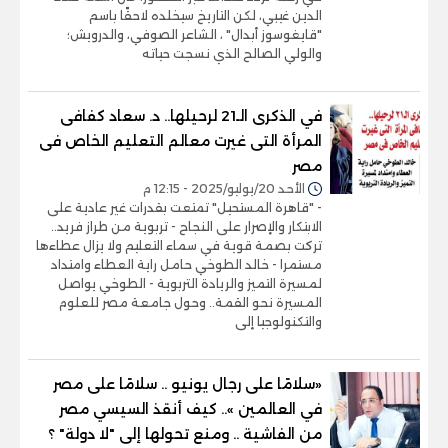
الدين غيبي، لكن التاريخ سيخلده لاحقًا باسم
"قايغوسوز أبدال" ، الشاعر الصوفي، والدرويش؛
والولي الصالح الذي نسجت حياته
في الذكرى الـ21 لرحيلها.. د. سعاد كفافى
المرأة التى غيرت معالم التعليم الخاص فى
مصر
الأحد 20/يوليو/2025 - 12:15 م
- "قاهرة المستحيل" تمتعت بقدرات غير عادية على
الابتكار والإصرار على النجاح - تربوية من طراز فريد..
تركت بصمة قوية في سماء التعليم ولا يزال عطاءها
مستمرا - خالد الطوخي حامل راية العطاء وامتداد
لمسيرة التميز والريادة التربوية - الطوخي يواصل
المسيرة نحو القمة.. وحول جامعة مصر للعلوم
والتكنولوجيا إلى
«سلامًا على رجال يونيو .. سلامًا على مصر
في العالمين ».. كيف أنقذ السيسي مصر
من الفاشية .. ومنع تحولها إلى "لا دولة" ؟