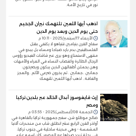
نور في تاريخ الأمة.
اذهب أيها اللعين تلتهمك نيران الجحيم
حتى يوم الدين وبعد يوم الدين
الأربعاء 17/سبتمبر/2025 - 10:11 م
سفاح القرن بنيامين نتنياهو لا يكتفي بقتل
الفلسطينيين بدم بارد صباحا ومساء بل يبدو في
منتهى الاستمتاع وهو يرى عبر شاشات الفيديو رؤوس
الرجال الطائرة واغتصاب النساء في العراء والأمهات
وهن يحملن أطفالهن الذين يبكون ويصرخون:
جعانين ..جعانين . ثم يخرون صرعى الألم ..والعجز
والفاقة.. اذهب أيها اللعين تلتهمك
إرث قايغوسوز أبدال الخالد عبر بلدين:تركيا
ومصر
الجمعة 08/أغسطس/2025 - 03:55 م
صالح موطلو شن، سفير جمهورية تركيا بالقاهرة في
أواخر القرن الرابع عشر انطلق شاب من منحدرات ألانيا
المشمسة - وهي مدينة ساحلية في جنوب تركيا،
في رحلة تردد صداها عبر العصور. كان اسمه علاء