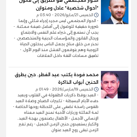
الحوار المجتمعي هو الطريق إلى قانون
"أحوال شخصية" عادل ومتوازن
الخميس 21/مايو/2026 - 03:40 م
- الحوار المجتمعي ليس مجرد إجراء شكلي وإنما
ضرورة حقيقية للوصول إلى أفضل صيغة ممكنة. -
يجب أن نستمع إلى خبراء علم النفس والاجتماع
ورجال القانون والمؤسسات الدينية والمتخصصين. -
نحذر من خلق مناخ يجعل الناس يدخلون الحياة
الزوجية وهم يتوقعون الفشل منذ اليوم الأول. -
تضييق مساحات الثقة داخل العلاقات
محمد فودة يكتب: عيد الفطر.. حين يطرق
الحنين أبواب الذاكرة
الخميس 19/مارس/2026 - 01:49 م
- العيد يوقظ ذكريات الطفولة في القلوب ويعيد
دفء الأيام البسيطة - تكبيرات الصباح وصلاة العيد
طقوس راسخة تضفي على اللحظة روحها الخاصة -
لمة العائلة وزيارات الأحبة تمنح العيد معناه
الإنساني الأجمل - الأطفال يصنعون بهجة العيد..
والكبار يستعيدون حنين الزمن الجميل - رغم تغير
الزمن تبقى روح العيد عنوان