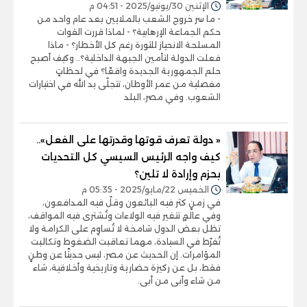
الإثنين 30/يونيو/2025 - 04:51 م
- ما سر خروج الشعب بالملايين بعد عام واحد من
حكم الجماعة الإرهابية؟ - لماذا قررت القوات
المسلحة الانحياز للثورة رغم كل الأخطار؟ - ماذا
فعلت الدولة لتأمين الجبهة الداخلية؟.. وكيف أصبح
حلم الجمهورية الجديدة واقعًا؟ في لحظاتٍ
مفصلية من عمر الأوطان، تتجلّى يد الله في اختيارات
الشعوب. وفي مصر، البلد
« دولة تعرف قوتها وقدرتها على الفعل»..
كيف واجه الرئيس السيسي كل التحديات
بحزم وإرادة لا تلين؟
الخميس 22/مايو/2025 - 05:35 م
في زمنٍ كثر فيه البائعون وقلّ فيه المدافعون،
وفي عالمٍ تتغير فيه الولاءات وتُشترى فيه المواقف،
تظل بعض الدول شامخة لا تُساوِم على الكرامة ولا
تُفرّط في السيادة، مهما تعاقبت الضغوط وتكالبت
المؤامرات. إن الحديث عن مصر، ليس حديثًا عن وطنٍ
فقط، بل عن ركيزة حضارية وتاريخية وأخلاقية، شاء
من شاء وأبى من أبى.