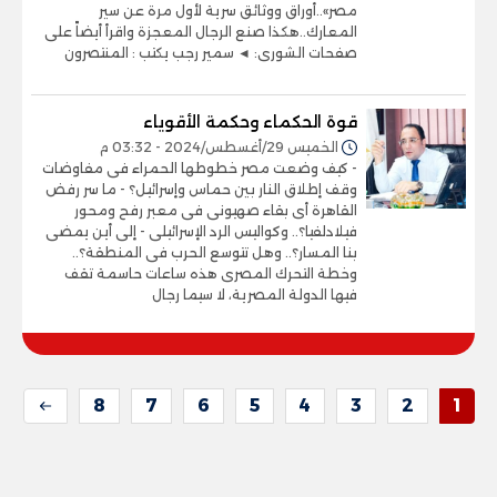
مصر»..أوراق ووثائق سرية لأول مرة عن سير
المعارك..هكذا صنع الرجال المعجزة واقرأ أيضاً على
صفحات الشورى: ◄ سمير رجب يكتب : المنتصرون
قوة الحكماء وحكمة الأقوياء
الخميس 29/أغسطس/2024 - 03:32 م
- كيف وضعت مصر خطوطها الحمراء فى مفاوضات
وقف إطلاق النار بين حماس وإسرائيل؟ - ما سر رفض
القاهرة أى بقاء صهيونى فى معبر رفح ومحور
فيلادلفيا؟.. وكواليس الرد الإسرائيلى - إلى أين يمضى
بنا المسار؟.. وهل تتوسع الحرب فى المنطقة؟..
وخطة التحرك المصرى هذه ساعات حاسمة تقف
فيها الدولة المصرية، لا سيما رجال
8
7
6
5
4
3
2
1