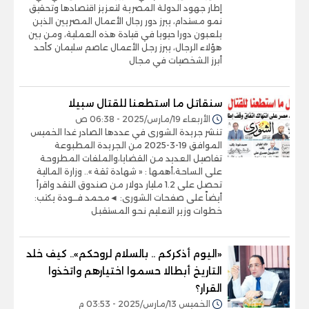
إطار جهود الدولة المصرية لتعزيز اقتصادها وتحقيق
نمو مستدام، يبرز دور رجال الأعمال المصريين الذين
يلعبون دورا حيويا في قيادة هذه العملية، ومن بين
هؤلاء الرجال، يبرز رجل الأعمال عاصم سليمان كأحد
أبرز الشخصيات في مجال
سنقاتل ما استطعنا للقتال سبيلا
الأربعاء 19/مارس/2025 - 06:38 ص
تنشر جريدة الشورى في عددها الصادر غدا الخميس
الموافق 19-3-2025 من الجريدة المطبوعة
تفاصيل العديد من القضايا،والملفات المطروحة
على الساحة،أهمها : « شهادة ثقة ».. وزارة المالية
تحصل على 1.2 مليار دولار من صندوق النقد واقرأ
أيضاً على صفحات الشورى: ◄محمد فــودة يكتب:
خطوات وزير التعليم نحو المستقبل
«اليوم أذكركم .. بالسلام لروحكم».. كيف خلد
التاريخ أبطالا حسموا اختيارهم واتخذوا
القرار؟
الخميس 13/مارس/2025 - 03:53 م