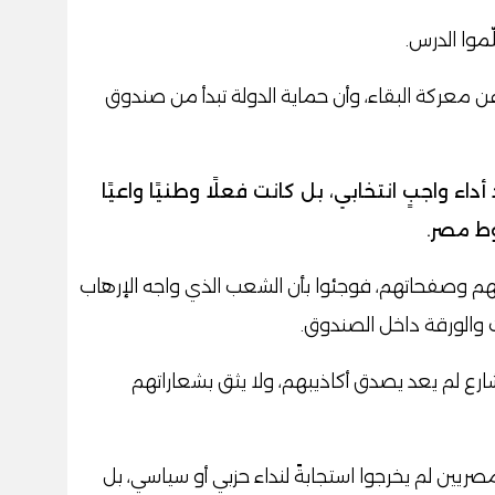
موا الدرس.
ن معركة البقاء، وأن حماية الدولة تبدأ من صندوق
ء واجبٍ انتخابي، بل كانت فعلًا وطنيًا واعيًا
وط مصر.
قعهم وصفحاتهم، فوجئوا بأن الشعب الذي واجه الإرهاب
ت والورقة داخل الصندوق.
لشارع لم يعد يصدق أكاذيبهم، ولا يثق بشعاراتهم
صريين لم يخرجوا استجابةً لنداء حزبي أو سياسي، بل