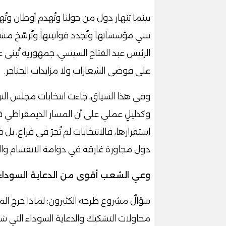
بينما تنهار دول من حولنا وتُهدم أوطان 
تبني مؤسساتها وتُجدد قوانينها وتُرسّخ مشر
الرئيس عبد الفتاح السيسي، جمهورية تُبنى 
على فوضى الشعارات ولا مزايدات الحناجر.
وكدليلٍ عملي على أن المسار الديمقراطي في 
استقرارها، فالانتخابات لم تُجرَ في فراغ،
دول مجاورة غارقة في دوامة الانقسام وا
وعي الشعب أقوى من الدعاية السوداء
سؤالٌ مشروع طرحه الكثيرون: لماذا خرج الم
محاولات التشكيك والدعاية السوداء التي شنّ