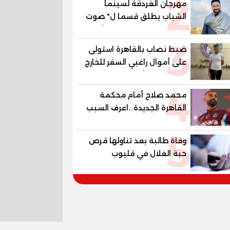
2
مهرجان الغردقة لسينما
الشباب يطلق قسما ل" صوت
السينما" ..وحمادة هلال أول
3
المكرمين
ضبط نصاب بالقاهرة استولى
على أموال راغبي السفر للخارج
بزعم توفير تأشيرات
4
محمد صلاح أمام محكمة
القاهرة الجديدة ..اعرف السبب
5
وفاة طالبة بعد تناولها قرص
حبة الغلال في قليوب