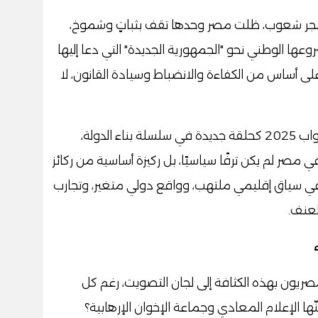
وتُهجر شعوب، ظلت مصر وحدها تقف بثباتٍ وشموخ،
وعها الوطني نحو "الجمهورية الجديدة" التي دعا إليها
على أساس من الكفاءة والانضباط وسيادة القانون، لا
وفي هذا السياق، جاءت انتخابات مجلس النواب 2025 كحلقة جديدة في سلسلة بناء الدولة،
مصر لم يكن ترفًا سياسيًا، بل ركيزة أساسية من ركائز
 بل في سياق إقليمي ملتهب، وواقع دولي متغير، وتجارب
لعنف.
صريون بهذه الكثافة إلى لجان التصويت، رغم كل
ها الإعلام المعادي وجماعة الإخوان الإرهابية؟