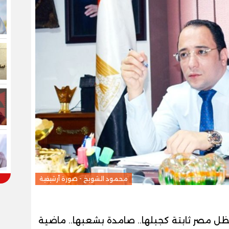
محمود الشويخ - صورة أرشيفية
تظل مصر ثابتة كجبلها.. صامدة بشعبها.. ماضية