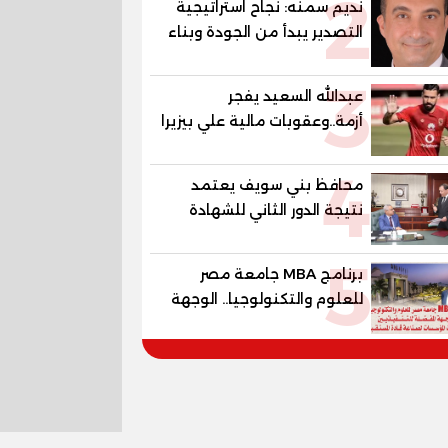
2
نديم سمنه: نجاح استراتيجية
التصدير يبدأ من الجودة وبناء
الثقة في شعار "صنع في
3
مصر"
عبدالله السعيد يفجر
أزمة..وعقوبات مالية علي بيزيرا
وبانزا
4
محافظ بني سويف يعتمد
نتيجة الدور الثاني للشهادة
الإعدادية العامة بنسبة
5
79.9% نظامي ...و69.55%
برنامج MBA جامعة مصر
منازل.. و70.56% للمهنية ..
للعلوم والتكنولوجيا.. الوجهة
و100% للصُم وضعاف السمع
المفضلة للتنفيذيين وقيادات
والنور للمكفوفين
المؤسسات لصناعة قادة
المستقبل