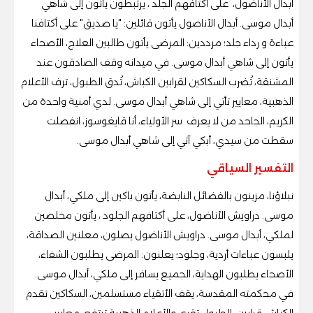
أبدال الأناضول، على أكتافهم الجلد ، يرتبطون يأتون إلى شاهي
أبدال موسى. أبدال الأناضول يأتون قائلين: "يا صديق" على أكتافنا
عباءة و رداء جلد؛ مرددين: المرضى يأتون طالبين العلاج، الأصحاء
يأتون إلى شاهي أبدال موسى. في ميدانه وقف الصادقون عند
المشنقة، تُضرب السكاكين لقرابين الكباش، تُدق الطبول، ترف الأعلام
الذهبية، معايير تأتي إلى شاهي أبدال موسى. لدي أمنية واحدة من
الكريم، الجاحد من لا يعرف سر الأولياء، أنا قايغوسوز، انفصلت
سقطت من سيدي، أبكي آتي إلى شاهي أبدال موسى.
التفسير السياقي
نبلاؤنا، مزينون بالفضائل النابضة، يأتون باكين إلى ملكي، أبدال
موسى. دراويش الأناضول، على أكتافهم الجلود ، يأتون مخلصين
لملكي، أبدال موسى. دراويش الأناضول يصلون، معلنين الصداقة،
يلبسون عباءات أردية، وجلود؛ يعلنون: المرضى يطلبون الشفاء،
الأصحاء يطلبون الهداية، الجميع يسافر إلى ملكي، أبدال موسى.
في محكمته المقدسة، يقف الأتقياء مستسلمين، السكاكين تقدم