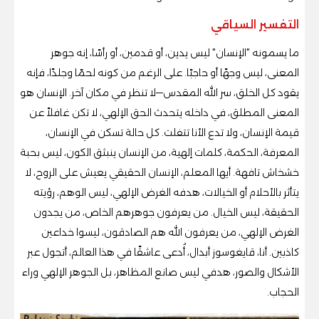
التفسير السياقي
ما يسمونه "الإنسان" ليس يدين، أو قدمين، أو رأسًا، إنه جوهر
المعنى، ليس وجهًا أو حاجبًا. على الرغم من كونه لحمًا وجلدًا، فإنه
يقود كل الخلق، سر الله المقدس—لا تنظر في مكان آخر. الإنسان هو
المعنى المطلق، في داخله يتحدث الحق الإلهي، لا تكن غافلاً عن
قيمة الإنسان، ولا تدع الأنا تتفلت. كل حالة تسكن في الإنسان،
المعرفة، الحكمة، كلمات إلهية، من الإنسان ينبثق الكون، ليس بحبة
خشخاش تافهة. أيها المعلم، الإنسان الحقيقي يعيش على الروح، لا
يتأثر بالأحلام أو الخيالات، هدفه الغرض الإلهي، ليس الوهم، رؤيته
الحقيقة، ليس الخيال. من يعرفون جوهرهم الخاص، من يجدون
الغرض الإلهي، من يعرفون الله هم الصادقون، ليسوا خداعين
كاذبين. أنا، قايغوسوز أبدال، أُدعى عاشقًا في هذا العالم، أتجول عبر
الأشكال والصور، هدفي ليس صانع المظاهر، بل الجوهر الإلهي وراء
الحجاب.