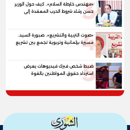
3
والنور للمكفوفين
«مهندس خارطة السلام».. كيف حول الوزير
حسن رشاد شروط الحرب المعقدة إلى
"خارطة طريق" للانسحاب والإعمار؟
4
«صوت التربية والتشريع».. صبورة السيد..
مسيرة برلمانية وتربوية تجمع بين تشريع
القوانين وصناعة الأجيال لبناء الإنسان
المصري
5
ضبط شخص فبرك فيديوهات يعرض
استرداد حقوق المواطنين بالقوة