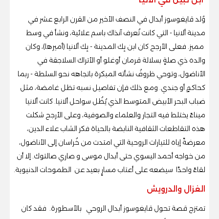
وُلد قايغوسوز أبدال في النصف الأخير من القرن الرابع عشر في
مدينة ألانيا - التي كانت تُعرف آنذاك باسم علائية، ونشأ في وسط
مميز. فعلى الأرجح كان ابن بِك المدينة - بِك ألانيا (أميرها)، وكان
والده ذي صلةٍ بسلالة قرمان أوغلو أو الأتراك السلاجقة في
الأناضول، وتوحي ظروفُ نشأته المبكرة باتجاهه نحو السلطة - ربما
كحاكمٍ أو جندي. ومع ذلك فإن تفاصيل نسبه تظل غامضة، مثل
ضباب البحر الأبيض المتوسط الذي يُظُل سواحل ألانيا. كانت ألانيا
ميناءً يختلط فيه التجار والعلماء والصوفية، وعلى الأرجح شكلت
هذه التقاطعات الثقافية النابضة بالحياة فكر الشاب علاء الدين،
معرضةً إياه للتيارات الروحية التي امتدت من خُراسان إلى الأناضول،
من خواجه أحمد اليسوي حتى أبدال موسى و صاري صالتوك. إلا أن
لقاءً واحدًا سيضعه على أعتاب مسارٍ بعيد عن الطموحات الدنيوية.
الغزال والدرويش
تمتزج قصة تحول قايغوسوز أبدال الروحي بالأسطورة. فقد كان