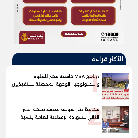
الأكثر قراءة
1
برنامج MBA جامعة مصر للعلوم
والتكنولوجيا.. الوجهة المفضلة للتنفيذيين
وقيادات المؤسسات لصناعة قادة
المستقبل
2
محافظ بني سويف يعتمد نتيجة الدور
الثاني للشهادة الإعدادية العامة بنسبة
79.9% نظامي ...و69.55% منازل.. و70.56%
للمهنية .. و100% للصُم وضعاف السمع