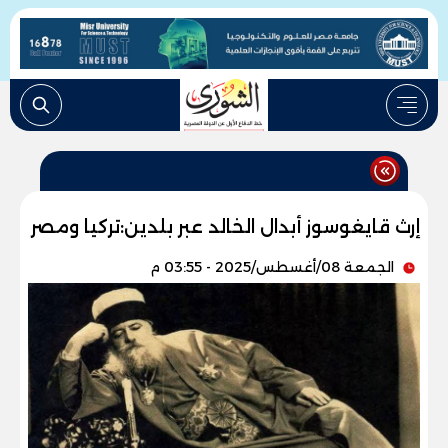
إرث قايغوسوز أبدال الخالد عبر بلدين:تركيا ومصر
الجمعة 08/أغسطس/2025 - 03:55 م