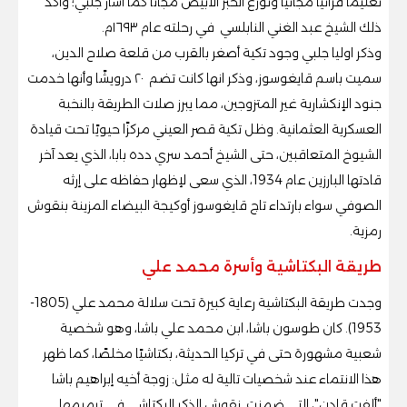
تعليمًا قرآنيًا مجانيًا وتوزع الخبز الأبيض مجانًا كما أشار جلبي؛ وأكد
ذلك الشيخ عبد الغني النابلسي في رحلته عام ١٦٩٣م.
وذكر اوليا جلبي وجود تكية أصغر بالقرب من قلعة صلاح الدين،
سميت باسم قايغوسوز، وذكر انها كانت تضم ٢٠ درويشًا وأنها خدمت
جنود الإنكشارية غير المتزوجين، مما يبرز صلات الطريقة بالنخبة
العسكرية العثمانية. وظل تكية قصر العيني مركزًا حيويًا تحت قيادة
الشيوخ المتعاقبين، حتى الشيخ أحمد سري دده بابا، الذي يعد آخر
قادتها البارزين عام 1934، الذي سعى لإظهار حفاظه على إرثه
الصوفي سواء بارتداء تاج قايغوسوز أوكيجة البيضاء المزينة بنقوش
رمزية.
طريقة البكتاشية وأسرة محمد علي
وجدت طريقة البكتاشية رعاية كبيرة تحت سلالة محمد علي (1805-
1953). كان طوسون باشا، ابن محمد علي باشا، وهو شخصية
شعبية مشهورة حتى في تركيا الحديثة، بكتاشيًا مخلصًا، كما ظهر
هذا الانتماء عند شخصيات تالية له مثل: زوجة أخيه إبراهيم باشا
"ألفت قادن"، التي ضمنت نقوش الذكر البكتاشي في ترميمها