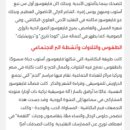
للضحك بينما يتأملون الأبدية. وبذلك كان قايغوسوز أول من تبع
أسلوب ومنهج يونس إمره ، الشاعر التركي الأناضولي العظيم، وبذلك
عزز قايغوسوز مكانته في التقليد الأدبي العلوي-البكتاشي، وفي
شعره المسلي والغامض، يمزج قايغوسوز الصور الحية بالرؤى
الصوفية، كما يظهر في أعماله مثل "كوجا تانري" و"درويشليك".
الطقوس والتلاوات وأنشطة البر الاجتماعي
كانت طريقة البكتاشية، التي شكلها قايغوسوز، أسلوب حياة منسوجًا
بالطقوس، تمتزج فيه التلاوات، وأعمال الخير؛ و كانت تكاياه في مصر
وتركيا مراكز للعبادة الجماعية، تقام فيها مراسم "الجم" التي تجمع
الدراويش للموسيقى، وقراءة الشعر والذكر . كانت قصائد قايغوسوز
النفسية، غالبًا ما تُرافق بالساز ( آلة موسيقية تركية ذات أوتار)، فتوجه
المشاركين في سماعها إلى النشوة الروحية. وقد جسدت هذه
التجمعات قيم البكتاشية - المساواة، الحب، والوحدة – وكانت
تتضمن جلوس الرجال والنساء معًا، يتقاسمون وجبات: "اللقمة" في
انعطاف ثوري عن الممارسات التقليدية. وكانت الصدقات أمرًا