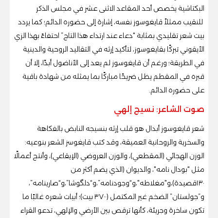
البكتاشية يخصص أحد المقاعد الاثنى عشر في مجلس الذكر
للنقيب ممثلاً قايغوسوز نفسه، إشارة إلى حضوره الدائم؛ كما يردد
بيت شعر تقليدي بمثابة "دعاء عند ارتداء هذا التاج” احتفاءً بهذا الزي
الأيقوني تبركًا بقايغوسوز، لتأكيد إرثه في التقاليد الروحية والدينية
في الطريقة؛ ورغم أن قايغوسوز لم يعد إلى الأناضول أبدًا، إلا أن
قبره في المقطم يظل ضريحًا مباركًا بما يمثله من شهادة باقية
على حضوره الدائم.
صوت الشاعر: نسيج إلهي
شعر قايغوسوز أبدال هو قلب إرثه بنسيجه النابض بالفكاهة
والسخرية والروحانية العميقة، وقد كتب قايغوسز الشعر بنوعيه:
الوزن الهجائي (المقطعي)، والوزن العروضي (الإيقاعي)، وأنتج أعمالًا
مثل "بودال نامه"، والديوان (الذي يضم أكثر من
١٣٠قصيدة)،و"مغلاطه"،و“وجودنامه”،و“دلگوشا”،و“صارينامه”،
و”جولستان” الضخم غير المكتمل (٣٧٠٠ بيت)؛ أبيات شعره غالبًا ما
تكون ساخرة وجريئة، كأنها ترقص بين الأرضي والإلهي، تدعو القراء