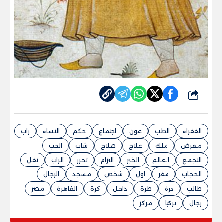
شارك
الفقراء
الطب
عون
اجتماع
حكم
النساء
راب
معرض
ملك
علاج
صلاح
شاب
الحب
التجمع
العالم
الخبز
التزام
تحرر
الراب
نقل
الحجاب
مقر
اول
شخص
مسجد
الرجال
طالب
درة
طرة
داخل
كرة
القاهرة
مصر
رجال
تركيا
مركز