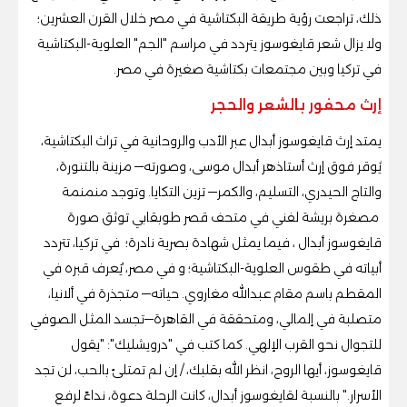
ذلك، تراجعت رؤية طريقة البكتاشية في مصر خلال القرن العشرين؛
ولا يزال شعر قايغوسوز يتردد في مراسم "الجم" العلوية-البكتاشية
في تركيا وبين مجتمعات بكتاشية صغيرة في مصر.
إرث محفور بالشعر والحجر
يمتد إرث قايغوسوز أبدال عبر الأدب والروحانية في تراث البكتاشية،
يُوقر فوق إرث أستاذهر أبدال موسى، وصورته— مزينة بالتنورة،
والتاج الحيدري، التسليم، والكمر— تزين التكايا. وتوجد منمنمة
مصغرة بريشة لفني في متحف قصر طوبقابي توثق صورة
قايغوسوز أبدال ، فيما يمثل شهادة بصرية نادرة؛ في تركيا، تتردد
أبياته في طقوس العلوية-البكتاشية؛ و في مصر، يُعرف قبره في
المقطم باسم مقام عبدالله مغاروي. حياته— متجذرة في ألانيا،
متصلبة في إلمالي، ومتحققة في القاهرة—تجسد المثل الصوفي
للتجوال نحو القرب الإلهي. كما كتب في "درويشليك": "يقول
قايغوسوز، أيها الروح، انظر الله بقلبك، / إن لم تمتلئ بالحب، لن تجد
الأسرار." بالنسبة لقايغوسوز أبدال، كانت الرحلة دعوة، نداءً لرفع