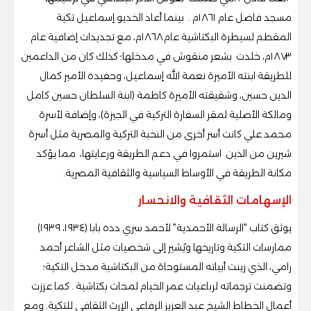
مسجد فاضل عام ١٨٦١م . بينما أعاد الخديو إسماعيل تكية
المقطم لسيطرة البكتاشية عام ١٨٦٨م، مع تجديدات إضافية عام
١٨٧٣م، خلدت بشعر منقوش في مدخلها؛ كذلك كان من الداعمين
للطريقة ابنته الأميرة نعمة الله إسماعيل، وحفيده الأمير كمال
الدين حسين، وشقيقته الأميرة كاظمة (ابنة السلطان حسين كامل
ومالكة الأصلية لمقر السفارة التركية في الجيزة)، وإضافة لأسرة
محمد علي كانت أسر أخرى من النخبة التركية والمصرية مثل أسرة
شيرين من الذين استمروا في دعم الطريقة ورعايتها، مما يؤكد
مكانة الطريقة في الأوساط السياسية والثقافية المصرية.
الإسهامات الثقافية والانحسار
يوثق كتاب "الرسالة الأحمدية" لأحمد سري دده بابا (١٩٣٤، ١٩٣٩)
ممارسات التكية وتاريخها ويُشير إلى شخصيات مثل الشاعر أحمد
رامي، الذي زينت أبياته المستوحاة من البكتاشية مدخل التكية؛
وتضمنت ترجماته لرباعيات عمر الخيام لمحات بكتاشية . كما عززت
أعمال الخطاط الشيخ عبد العزيز الرفاعي الإرث الثقافي للتكية. ومع