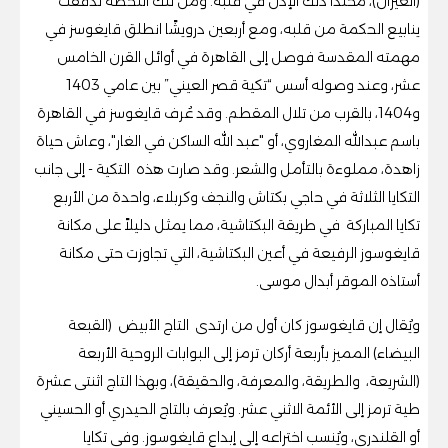
(العيران)، مخلدًا ذلك الإذن في قلبه. ومن تلك اللحظة تدفقت
ينابيع الحكمة من قلبه، ومع أربعين درويشًا انطلق قايغوسز في
مهمته المقدسة فوصل إلى القاهرة في أوائل القرن الخامس
عشر، وعند وصوله أسس “تكية قصر العيني” بين عامي 1403
و1404، بالقرب من تلال المقطم. وقد عُرف قايغوسز في القاهرة
باسم عبدالله المغاروي، أو "عبد الله الساكن في الغار"، وعاش حياة
زاهدة، مملوءة بالتأمل والشعر. وقد صارت هذه التكية - إلى جانب
التكايا الثلاثة في حاجي بكتاش والنجف وكربلاء، واحدة من الأربع
تكايا المباركة في طريقة البكتاشية، مما يمثل دليلاً على مكانة
قايغوسوز الرفيعة في أعين البكتاشية، التي تجاوزت حتى مكانة
أستاذه الموقر أبدال موسى.
ويُقال إن قايغوسوز كان أول من ارتدى التاج الأبيض (القبعة
البيضاء) المميز بأربعة أركان ترمز إلى البوابات الروحية الأربعة
(الشريعة، والطريقة، والمعرفة، والحقيقة)، وبهذا التاج اثنتى عشرة
طية ترمز إلى الأئمة الاثني عشر. ويُعرف بالتاج الحيدري أو الحسيني
أو القلندري، ويُنسب اختراعه إلى إبداع قايغوسوز. وفي تكايا