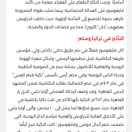
أساسيًا؛ وزعت التكايا الطعام على الفقراء، معبرة عن تأكيد
قايغوسوز على العدالة الاجتماعية؛ بينما مثلت تقواه الممزوجة
بالزهد دعوة للجميع إلى المأدبة الإلهية، حيث خاطب الدراويش
بعضهم بـ"جان" (الروح)، مما عزز فضاءات الحوار والضحك.
التأثير في تركيا ومصر
كان قايغوسوز فعالاً في نشر طريق حاجي بكتاش ولي، مؤسس
طريقة البكتاشية، قبل تنظيمها الرسمي؛ وشكل شعره الهوية
الروحية والثقافية للأناضول، بمثابة جسر بين الصوفية الباطنية
وحياة الناس اليومية؛ وفي مصر، أرسى تأسيس "تكية قصر العيني"
في عام ١٤٠٣م في عصر المماليك تقاليد البكتاشية ضمن المشهد
الديني للقاهرة. وقد وصف الرحالة العثماني أوليا جلبي، الذي زار
القاهرة عام ١٦٧٢م، التكية بأنها الأكبر بين ثلاث تكايا بكتاشية في
القاهرة، حيث يتسع فناؤها لما يصل إلى ١٠٠٠ شخص؛ وأثنى أوليا جلبي
على الأخلاق العالية للدراويش وأهمية مراسم الذكر الروحية، التي
تضمنت شعر أبدال موسى وقايغوسوز.؛ كانت التكية تتيح أيضًا