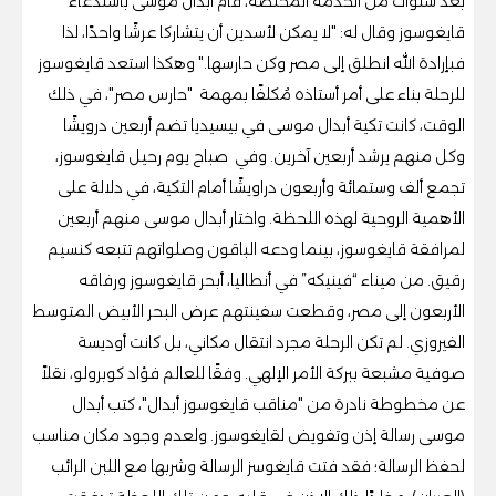
بعد سنوات من الخدمة المخلصة، قام أبدال موسى باستدعاء
قايغوسوز وقال له: "لا يمكن لأسدين أن يتشاركا عرشًا واحدًا، لذا
فبإرادة الله انطلق إلى مصر وكن حارسها." وهكذا استعد قايغوسوز
للرحلة بناء على أمر أستاذه مُكلفًا بمهمة "حارس مصر"، في ذلك
الوقت، كانت تكية أبدال موسى في بيسيديا تضم أربعين درويشًا
وكل منهم يرشد أربعين آخرين. وفي صباح يوم رحيل قايغوسوز،
تجمع ألف وستمائة وأربعون دراويشًا أمام التكية، في دلالة على
الأهمية الروحية لهذه اللحظة. واختار أبدال موسى منهم أربعين
لمرافقة قايغوسوز، بينما ودعه الباقون وصلواتهم تتبعه كنسيم
رقيق. من ميناء “فينيكه” في أنطاليا، أبحر قايغوسوز ورفاقه
الأربعون إلى مصر، وقطعت سفينتهم عرض البحر الأبيض المتوسط
الفيروزي. لم تكن الرحلة مجرد انتقال مكاني، بل كانت أوديسة
صوفية مشبعة ببركة الأمر الإلهي. وفقًا للعالم فؤاد كوبرولو، نقلاً
عن مخطوطة نادرة من "مناقب قايغوسوز أبدال"، كتب أبدال
موسى رسالة إذن وتفويض لقايغوسوز. ولعدم وجود مكان مناسب
لحفظ الرسالة؛ فقد فتت قايغوسز الرسالة وشربها مع اللبن الرائب