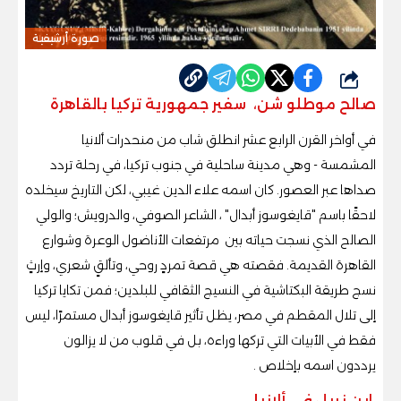
صورة أرشيفية
شارك
صالح موطلو شن، سفير جمهورية تركيا بالقاهرة
في أواخر القرن الرابع عشر انطلق شاب من منحدرات ألانيا
المشمسة - وهي مدينة ساحلية في جنوب تركيا، في رحلة تردد
صداها عبر العصور. كان اسمه علاء الدين غيبي، لكن التاريخ سيخلده
لاحقًا باسم "قايغوسوز أبدال" ، الشاعر الصوفي، والدرويش؛ والولي
الصالح الذي نسجت حياته بين مرتفعات الأناضول الوعرة وشوارع
القاهرة القديمة. فقصته هي قصة تمردٍ روحي، وتألقٍ شعري، وإرثٍ
نسج طريقة البكتاشية في النسيج الثقافي للبلدين؛ فمن تكايا تركيا
إلى تلال المقطم في مصر، يظل تأثير قايغوسوز أبدال مستمرًا، ليس
فقط في الأبيات التي تركها وراءه، بل في قلوب من لا يزالون
يرددون اسمه بإخلاص .
ابن نبيل في ألانيا