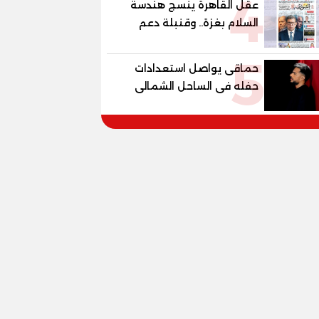
4
عقل القاهرة ينسج هندسة
العالمية في مصر ضمن
السلام بغزة.. وقنبلة دعم
مشروع «أوجامي» خلال أيام
الكهرباء تفجر الموازنة
5
حماقى يواصل استعدادات
حفله فى الساحل الشمالى
الجمعة