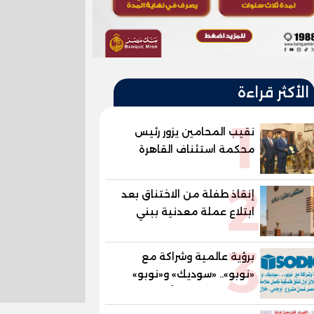
الأكثر قراءة
1
نقيب المحامين يزور رئيس
محكمة استئناف القاهرة
ويهديه درع النقابة تقديرًا لدوره
2
في دعم العدالة
إنقاذ طفلة من الاختناق بعد
ابتلاع عملة معدنية ببني
سويف
3
برؤية عالمية وشراكة مع
«نوبو».. «سوديك» و«نوبو»
تستعدان لإطلاق أول شقق
فندقية تحمل علامة "نوبو"