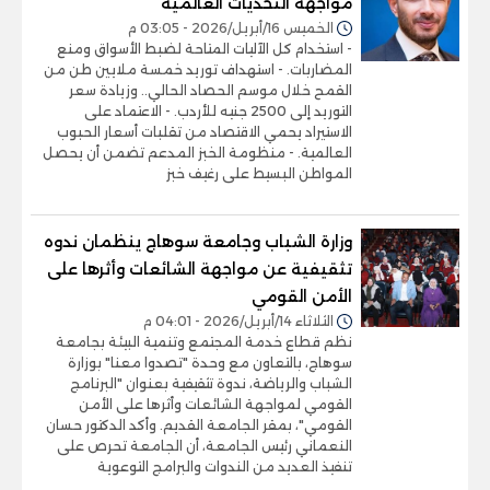
مواجهة التحديات العالمية
الخميس 16/أبريل/2026 - 03:05 م
- استخدام كل الآليات المتاحة لضبط الأسواق ومنع
المضاربات. - استهداف توريد خمسة ملايين طن من
القمح خلال موسم الحصاد الحالي.. وزيادة سعر
التوريد إلى 2500 جنيه للأردب. - الاعتماد على
الاستيراد يحمي الاقتصاد من تقلبات أسعار الحبوب
العالمية. - منظومة الخبز المدعم تضمن أن يحصل
المواطن البسيط على رغيف خبز
وزارة الشباب وجامعة سوهاج ينظمان ندوه
تثقيفية عن مواجهة الشائعات وأثرها على
الأمن القومي
الثلاثاء 14/أبريل/2026 - 04:01 م
نظم قطاع خدمة المجتمع وتنمية البيئة بجامعة
سوهاج، بالتعاون مع وحدة "تصدوا معنا" بوزارة
الشباب والرياضة، ندوة تثقيفية بعنوان "البرنامج
القومي لمواجهة الشائعات وأثرها على الأمن
القومي"، بمقر الجامعة القديم. وأكد الدكتور حسان
النعماني رئيس الجامعة، أن الجامعة تحرص على
تنفيذ العديد من الندوات والبرامج التوعوية