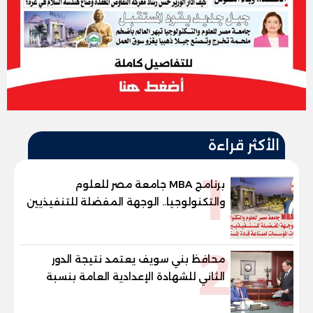
الأكثر قراءة
1
برنامج MBA جامعة مصر للعلوم
والتكنولوجيا.. الوجهة المفضلة للتنفيذيين
وقيادات المؤسسات لصناعة قادة
المستقبل
2
محافظ بني سويف يعتمد نتيجة الدور
الثاني للشهادة الإعدادية العامة بنسبة
79.9% نظامي ...و69.55% منازل.. و70.56%
للمهنية .. و100% للصُم وضعاف السمع