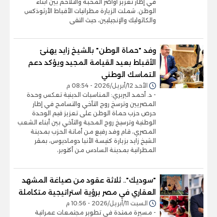
في إطار تعزيز أواصر المحبة والتلاحم بين أبناء
الوطن. شملت الزيارة مطرانيات الأقباط الأرثوذكس
والكاثوليك والإنجيليين، حيث التقى
وفد "حماة الوطن" بالشيخ زايد يهنئ
الأقباط بعيد القيامة المجيد ويؤكد دعم
التماسك الوطني
الأحد 12/أبريل/2026 - 08:54 م
- د. أحمد البربري: المناسبات الدينية تعكس وحدة
المصريين وترسخ روح التآخي والتسامح في إطار
حرص حزب حماة الوطن على تعزيز قيم الوحدة
الوطنية وترسيخ روح المحبة والتآخي بين أبناء الشعب
المصري، قام وفد رفيع من أمانة الحزب بمدينة
الشيخ زايد بزيارة كنيسة الأنبا دوماديوس، بمقر
المطرانية بمدينة السادس من أكتوبر،
"سوديك".. ثلاثة عقود من صياغة المشهد
العقاري في مصر برؤية استراتيجية متكاملة
السبت 11/أبريل/2026 - 10:56 م
- مسيرة ممتدة فى تطوير مجتمعات عمرانية