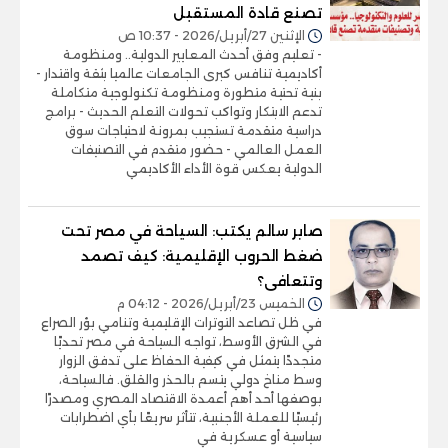
تصنع قادة المستقبل
الإثنين 27/أبريل/2026 - 10:37 ص
- تعليم وفق أحدث المعايير الدولية.. ومنظومة
أكاديمية تنافس كبرى الجامعات عالميا بثقة واقتدار -
بنية تحتية متطورة ومنظومة تكنولوجية متكاملة
تدعم الابتكار وتواكب تحولات التعلم الحديث - برامج
دراسية متقدمة تستجيب بمرونة لاحتياجات سوق
العمل العالمي - حضور متقدم في التصنيفات
الدولية يعكس قوة الأداء الأكاديمي
صابر سالم يكتب: السياحة في مصر تحت
ضغط الحروب الإقليمية: كيف تصمد
وتتعافى؟
الخميس 23/أبريل/2026 - 04:12 م
في ظل تصاعد التوترات الإقليمية وتنامي بؤر الصراع
في الشرق الأوسط، تواجه السياحة في مصر تحديًا
متجددًا يتمثل في كيفية الحفاظ على تدفق الزوار
وسط مناخ دولي يتسم بالحذر والقلق. فالسياحة،
بوصفها أحد أهم أعمدة الاقتصاد المصري ومصدرًا
رئيسيًا للعملة الأجنبية، تتأثر سريعًا بأي اضطرابات
سياسية أو عسكرية في