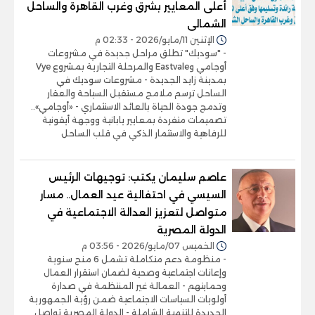
أعلى المعايير بشرق وغرب القاهرة والساحل
الشمالى
الإثنين 11/مايو/2026 - 02:33 م
- "سوديك" تطلق مراحل جديدة في مشروعات
أوجامي وEastvale والمرحلة التجارية بمشروع Vye
بمدينة زايد الجديدة - مشروعات سوديك في
الساحل ترسم ملامح مستقبل السياحة والعقار
وتدمج جودة الحياة بالعائد الاستثماري - «أوجامي»..
تصميمات متفردة بمعايير يابانية ووجهة أيقونية
للرفاهية والاستثمار الذكي في قلب الساحل
عاصم سليمان يكتب: توجيهات الرئيس
السيسي في احتفالية عيد العمال.. مسار
متواصل لتعزيز العدالة الاجتماعية في
الدولة المصرية
الخميس 07/مايو/2026 - 03:56 م
- منظومة دعم متكاملة تشمل 6 منح سنوية
وإعانات اجتماعية وصحية لضمان استقرار العمال
وحمايتهم - العمالة غير المنتظمة في صدارة
أولويات السياسات الاجتماعية ضمن رؤية الجمهورية
الجديدة للتنمية الشاملة - الدولة المصرية تواصل