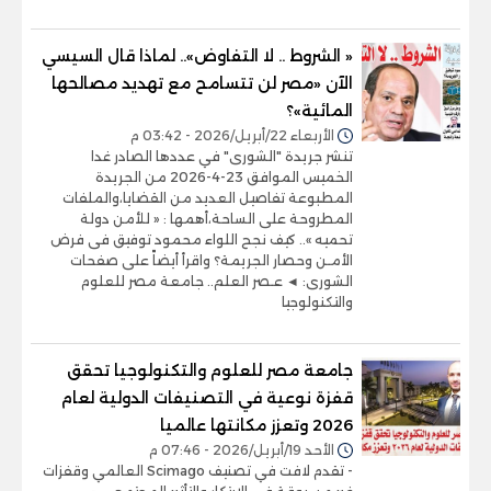
« الشروط .. لا التفاوض».. لماذا قال السيسي
الآن «مصر لن تتسامح مع تهديد مصالحها
المائية»؟
الأربعاء 22/أبريل/2026 - 03:42 م
تنشر جريدة "الشورى" في عددها الصادر غدا
الخميس الموافق 23-4-2026 من الجريدة
المطبوعة تفاصيل العديد من القضايا،والملفات
المطروحة على الساحة،أهمها : « للأمن دولة
تحميه ».. كيف نجح اللواء محمود توفيق فى فرض
الأمـن وحصار الجريمة؟ واقرأ أيضاً على صفحات
الشورى: ◄ عـصر العلم.. جامعة مصر للعلوم
والتكنولوجيا
جامعة مصر للعلوم والتكنولوجيا تحقق
قفزة نوعية في التصنيفات الدولية لعام
2026 وتعزز مكانتها عالميا
الأحد 19/أبريل/2026 - 07:46 م
- تقدم لافت في تصنيف Scimago العالمي وقفزات