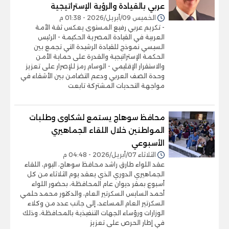
عربي بالقيادة والرؤية الإستراتيجية
الخميس 09/أبريل/2026 - 01:38 م
- تكريم عربي رفيع المستوى يعكس ثقة الأمة
العربية في القيادة المصرية الحكيمة - الرئيس
السيسي نموذج للقيادة الرشيدة التي تجمع بين
الحكمة الإستراتيجية والقدرة على حماية الأمن
والاستقرار الإقليمي - الوسام رمز للإصرار على تعزيز
وحدة الصف العربي ودعم التضامن بين الأشقاء في
مواجهة التحديات المشتركة تابعت
محافظ سوهاج يستمع لشكاوى وطلبات
المواطنين خلال اللقاء الجماهيري
الأسبوعي
الثلاثاء 07/أبريل/2026 - 04:48 م
عقد اللواء طارق راشد محافظ سوهاج، اليوم، اللقاء
الجماهيري الدوري الذي يعقد يوم الثلاثاء من كل
أسبوع بمقر ديوان عام المحافظة، بحضور اللواء
أحمد السايس السكرتير العام، والدكتور محمد حلمي
السكرتير العام المساعد، إلى جانب عدد من وكلاء
الوزارات ورؤساء الجهات التنفيذية بالمحافظة، وذلك
في إطار الحرص على تعزيز