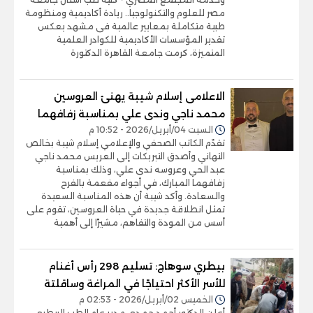
مصر للعلوم والتكنولوجيا.. ريادة أكاديمية ومنظومة
طبية متكاملة بمعايير عالمية فى مشهد يعكس
تقدير المؤسسات الأكاديمية للكوادر العلمية
المتميزة، كرمت جامعة القاهرة الدكتورة
الاعلامى إسلام شيبة يهنئ العروسين
محمد ناجي وندى علي بمناسبة زفافهما
السبت 04/أبريل/2026 - 10:52 م
تقدّم الكاتب الصحفي والإعلامي إسلام شيبة بخالص
التهاني وأصدق التبريكات إلى العريس محمد ناجي
عبد الحي وعروسه ندى علي، وذلك بمناسبة
زفافهما المبارك، في أجواء مفعمة بالفرح
والسعادة. وأكد شيبة أن هذه المناسبة السعيدة
تمثل انطلاقة جديدة في حياة العروسين، تقوم على
أسس من المودة والتفاهم، مشيرًا إلى أهمية
بيطري سوهاج: تسليم 298 رأس أغنام
للأسر الأكثر احتياجًا في المراغة وساقلتة
الخميس 02/أبريل/2026 - 02:53 م
أعلن الدكتور أحمد حمدي مدير عام الطب البيطري