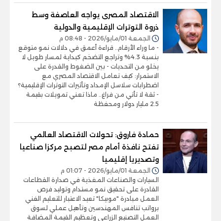
الاقتصاد المصرى يواجه العاصفة وسط
ذروة التوترات الإقليمية والدولية
الجمعة 01/مايو/2026 - 08:48 م
- ما وراء الأرقام.. قراءة أعمق في دلالات نمو متوقع
بنسبة 4.3% وتراجع التضخم كبداية لمسار طويل لا
يخلو من التحديات - بين الضغوط والقدرة على
الاستمرار: كيف تعامل الاقتصاد المصري مع
اضطرابات سلاسل الإمداد وتأثيرات التوترات الإقليمية؟
- ثقة لا تأتي من فراغ.. ماذا تعني تمويلات بقيمة
2.5 مليار دولار ومحفظة
حمادة فاروق: تحولات الاقتصاد العالمي
تفتح نافذة أمام مصر لتصبح مركزا صناعيا
وتصديريا إقليميا
الجمعة 01/مايو/2026 - 01:07 م
السيارات والصناعات المغذية في صدارة القطاعات
القادرة على تحقيق نمو مستدام وتوليد فرص
العمل مبادرة "موبيكا" تعيد الاعتبار للتعليم الفني
برواتب تنافس المهندسين وتأهيل عملي لسوق
العمل التصنيع الزراعي وتعظيم القيمة المضافة