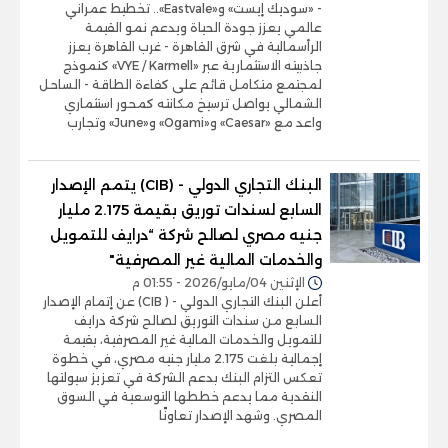
- «سوديك إيست» و«Eastvale».. تخطيط عمراني
عالمي يعزز جودة الحياة ويدعم نمو القيمة
الرأسمالية في شرق القاهرة - غرب القاهرة يعزز
جاذبيته الاستثمارية عبر «VYE / Karmell» كنموذج
لمجتمع متكامل قائم على كفاءة الطاقة - الساحل
الشمالي يواصل ترسيخ مكانته كمحور استثماري
واعد مع «Caesar» و«Ogami» و«June» وتجارب
البنك التجاري الدولي - (CIB) يتمم الإصدار
السابع لسندات توريق بقيمة 2.175 مليار
جنيه مصري لصالح شركة “درايف للتمويل
والخدمات المالية غير المصرفية"
الإثنين 04/مايو/2026 - 01:55 م
أعلن البنك التجاري الدولي - ( CIB) عن إتمام الإصدار
السابع من سندات التوريق لصالح شركة درايف
للتمويل والخدمات المالية غير المصرفية، بقيمة
إجمالية بلغت 2.175 مليار جنيه مصري، في خطوة
تعكس التزام البنك بدعم الشركة في تعزيز سيولتها
النقدية مما يدعم خططها التوسعية في السوق
المصري. وشهد الإصدار تعاونًا