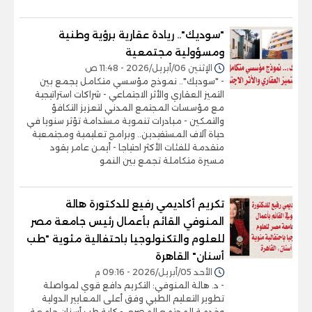
"سوديك".. ريادة عقارية برؤية وطنية
ومسؤولية مجتمعية
الإثنين 06/أبريل/2026 - 11:48 ص
- "سوديك".. نموذج مؤسسي متكامل يجمع بين
التميز العقاري والأثر الاجتماعي - شراكات استراتيجية
مع مؤسسات المجتمع المدني لتعزيز التكافؤ
والتمكين - مبادرات تنموية مستدامة تؤثر سنويا في
حياة آلاف المستفيدين.. وبرامج تعليمية ومجتمعية
متقدمة للفئات الأكثر احتياجا - أيمن عامر يقود
مسيرة متكاملة تجمع بين النمو
تكريم أكاديمي رفيع للدكتورة هالة
المنوفي القائم بأعمال رئيس جامعة مصر
للعلوم والتكنولوجيا باحتفالية مئوية "طب
أسنان" القاهرة
الأحد 05/أبريل/2026 - 09:16 م
- د. هالة المنوفي: التكريم دافع قوي لمواصلة
تطوير التعليم الطبي وفق أعلى المعايير الدولية
وخدمة المجتمع المصري - كلية طب أسنان جامعة