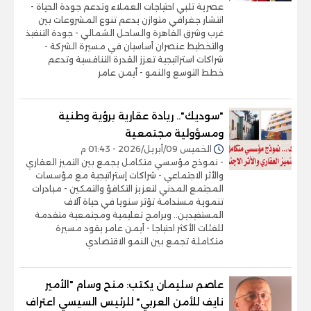
عصرية تلبي احتياجات العملاء وتدعم جودة الحياة -
انتشار جغرافي متوازن يدعم تنوع المشروعات بين
غرب وشرق القاهرة والساحل الشمالي - جودة التنفيذ
والتخطيط عنصران أساسيان في مسيرة الشركة -
شراكات استراتيجية تعزز القدرة التنافسية وتدعم
خطط التوسع والنمو - أيمن عامر
"سوديك".. ريادة عقارية برؤية وطنية
ومسؤولية مجتمعية
الخميس 09/أبريل/2026 - 01:43 م
- نموذج مؤسسي متكامل يجمع بين التميز العقاري
والأثر الاجتماعي - شراكات إستراتيجية مع مؤسسات
المجتمع المدني لتعزيز التكافؤ والتمكين - مبادرات
تنموية مستدامة تؤثر سنويا في حياة آلاف
المستفيدين.. وبرامج تعليمية ومجتمعية متقدمة
للفئات الأكثر احتياجا - أيمن عامر يقود مسيرة
متكاملة تجمع بين النمو الاقتصادي
عاصم سليمان يكتب: منح وسام "الأمير
نايف للأمن العربي" للرئيس السيسي اعتراف