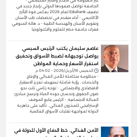
غير مسبوقة في الابتكار والتأثير المجتمعي -
الجامعة تواصل صعودها الدولي بإنجاز جديد في
تصنيف EduRank لعام 2026 يعكس قوة التأثير
الأكاديمي - أداء متقدم في تخصصات طب الأسنان
وتقويم الأسنان والهندسة الطبية - د. هالة المنوفي:
قفزات جامعة مصر للعلوم والتكنولوجيا
عاصم سليمان يكتب: الرئيس السيسي
يواصل توجيهاته لضبط الأسواق وتحقيق
استقرار الأسعار وحماية المواطن
الخميس 16/أبريل/2026 - 04:02 م
- منظومة متكاملة للأمن الغذائي والإنتاج
والخدمات.. رؤية شاملة تستهدف تعزيز الاستقرار
الاقتصادي والاجتماعي. - توجه رئاسي ثابت نحو
صون الحقوق وتحسين جودة الحياة وترسيخ مبادئ
العدالة الاجتماعية. - الرئيس يتابع الموقف
الإستراتيجي للمخزون الغذائي.. تأكيد على جاهزية
الدولة لمواجهة تقلبات الأسواق العالمية.
الأمن الغذائي.. خط الدفاع الأول للدولة في