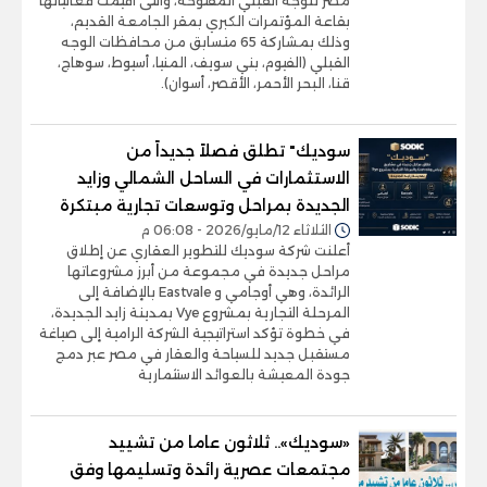
مصر للوجه القبلي المفتوحة، والتى أقيمت فعالياتها
بقاعة المؤتمرات الكبري بمقر الجامعة القديم،
وذلك بمشاركة 65 متسابق من محافظات الوجه
القبلي (الفيوم، بني سويف، المنيا، أسيوط، سوهاج،
قنا، البحر الأحمر، الأقصر، أسوان).
سوديك" تطلق فصلاً جديداً من
الاستثمارات في الساحل الشمالي وزايد
الجديدة بمراحل وتوسعات تجارية مبتكرة
الثلاثاء 12/مايو/2026 - 06:08 م
أعلنت شركة سوديك للتطوير العقاري عن إطلاق
مراحل جديدة في مجموعة من أبرز مشروعاتها
الرائدة، وهي أوجامي و Eastvale بالإضافة إلى
المرحلة التجارية بمشروع Vye بمدينة زايد الجديدة،
في خطوة تؤكد استراتيجية الشركة الرامية إلى صياغة
مستقبل جديد للسياحة والعقار في مصر عبر دمج
جودة المعيشة بالعوائد الاستثمارية
«سوديك».. ثلاثون عاما من تشييد
مجتمعات عصرية رائدة وتسليمها وفق