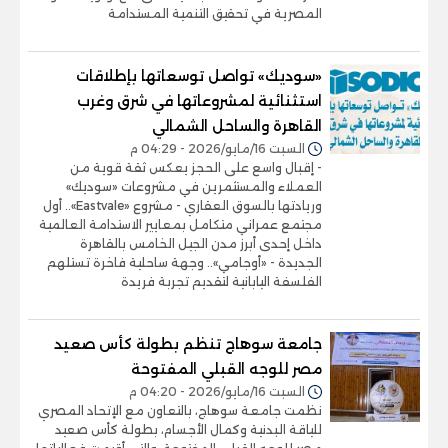
المصرية في تحقيق التنمية المستدامة
«سوديك» تواصل توسعاتها بإطلاقات
استثنائية لمشروعاتها في شرق وغرب
القاهرة والساحل الشمالي
السبت 16/مايو/2026 - 04:29 م
- إقبال واسع على الحجز يعكس ثقة قوية من
العملاء والمستثمرين في مشروعات «سوديك»
وريادتها بالسوق العقاري - مشروع «Eastvale».. أول
مجتمع عمراني متكامل بمعايير الاستدامة العالمية
داخل إحدى أبرز مدن الجيل الخامس بالقاهرة
الجديدة - «أوجامي».. وجهة ساحلية فاخرة تستلهم
الفلسفة اليابانية لتقديم تجربة فريدة
جامعة سوهاج تنظم بطولة كأس صعيد
مصر للوجه القبلي المفتوحة
السبت 16/مايو/2026 - 04:20 م
نظمت جامعة سوهاج، بالتعاون مع الإتحاد المصري
للياقة البدنية وكمال الأجسام، بطولة كأس صعيد