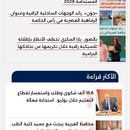
المستدامة 2026
«جون».. رائد الوجهات الساحلية الراقية وعنوان
الرفاهية العصرية في رأس الحكمة
بالصور.. يارا السكري تخطف الأنظار بإطلالة
كلاسيكية راقية خلال تكريمها عن نجاحاتها
الدرامية
الأكثر قراءة
1
15.8 ألف شكوى وطلب واستفسار لقطاع
التعليم خلال يوليو.. استجابة فعالة
لشكاوى الطلاب وأولياء الأمور
محافظ الغربية يبحث مع عميد كلية الطب