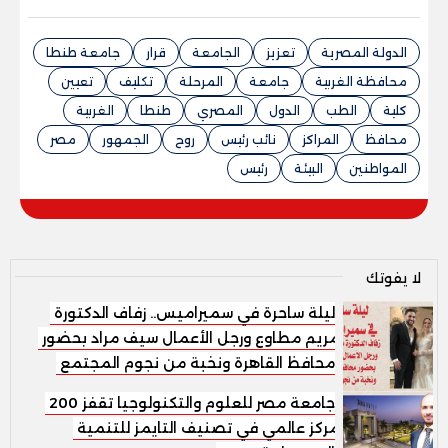
الدولة المصرية
تعزيز
الجامعة
قرار
جامعة طنطا
محافظة الغربية
جامعة
المرحلة
تكليف
تعيين
كلية
الطب
الدول
المصري
طنطا
الغربية
محافظ
المراكز
نائب رئيس
روح
الجمهور
مصر
المواطنين
البيئة
رئيس
لا يفوتك
ليلة ساحرة في سميراميس.. زفاف الدكتورة
مريم مطاوع ورجل الأعمال سيف مراد بحضور
محافظ القاهرة ونخبة من نجوم المجتمع
جامعة مصر للعلوم والتكنولوجيا تقفز 200
مركز عالمي في تصنيف التايمز للتنمية