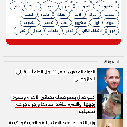
المشروعات
المرحلة
تعزيز
تحقيق
نشاط
علاج
العملة
مركز
الامن
عطل
داخل
البحث
الدواء
اول
مشروع
نقل
شخص
القدرات
قرار
الاكتفاء الذاتي
توفر
ملفات
سوق
كفى
لا يفوتك
الدواء المصري.. حين تتحول الطمأنينة إلى
إنجاز وطني
كلب ضال يعقر طفلة بحدائق الأهرام ويشوه
وجهها.. والأسرة تناشد إنقاذها وإجراء جراحة
تجميلية
وزير التعليم يعيد الاعتبار للغة العربية والتربية