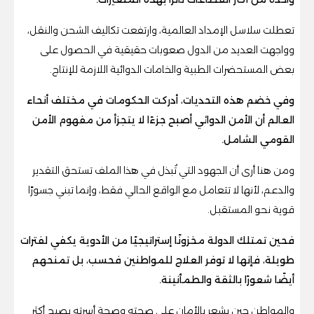
تعطلت سلاسل الإمداد العالمية، وارتفعت تكاليف الشحن والنقل،
وواجهت العديد من الدول صعوبات حقيقية في الحصول على
بعض المستحضرات الطبية والخامات الدوائية اللازمة للإنتاج.
وفي خضم هذه التحديات، أدركت الحكومات في مختلف أنحاء
العالم أن الأمن الدوائي أصبح جزءًا لا يتجزأ من مفهوم الأمن
القومي الشامل.
ومن هنا أرى أن الجهود التي تُبذل في هذا الملف تستحق التقدير
والدعم، لأنها لا تتعامل مع الواقع الحالي فقط، وإنما تبني جسورًا
قوية نحو المستقبل.
فحين تمتلك الدولة مخزونًا إستراتيجيًا من الأدوية يكفي لفترات
طويلة، فإنها لا توفر العلاج للمواطنين فحسب، بل تمنحهم
أيضًا شعورًا بالثقة والطمأنينة.
والمواطن حين يشعر بالأمان على صحته وصحة أسرته يصبح أكثر