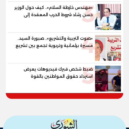
3
والنور للمكفوفين
«مهندس خارطة السلام».. كيف حول الوزير
حسن رشاد شروط الحرب المعقدة إلى
"خارطة طريق" للانسحاب والإعمار؟
4
«صوت التربية والتشريع».. صبورة السيد..
مسيرة برلمانية وتربوية تجمع بين تشريع
القوانين وصناعة الأجيال لبناء الإنسان
المصري
5
ضبط شخص فبرك فيديوهات يعرض
استرداد حقوق المواطنين بالقوة