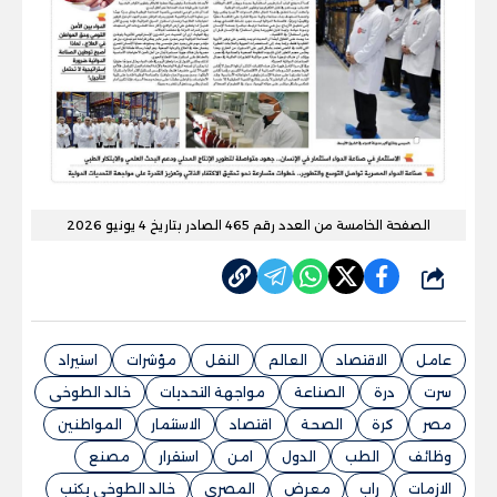
الصفحة الخامسة من العدد رقم 465 الصادر بتاريخ 4 يونيو 2026
شارك
عامل
الاقتصاد
العالم
النقل
مؤشرات
استيراد
سرت
درة
الصناعة
مواجهة التحديات
خالد الطوخى
مصر
كرة
الصحة
اقتصاد
الاستثمار
المواطنين
وظائف
الطب
الدول
امن
استقرار
مصنع
الازمات
راب
معرض
المصري
خالد الطوخى يكتب