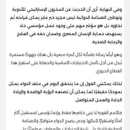
وفي النهاية، أرى أن الحديث عن المخزون الإستراتيجي للأدوية
وتوطين الصناعة الدوائية ليس مجرد خبر عابر يمكن قراءته ثم
تجاوزه، بل هو مؤشر مهم على وجود عمل مؤسسي جاد
يستهدف حماية الإنسان المصري وضمان حقه في العلاج
والرعاية الصحية.
وهو أيضًا رسالة طمأنة لكل أسرة مصرية بأن هناك جهودًا مستمرة
تُبذل من أجل تأمين الاحتياجات الأساسية والحفاظ على استقرار هذا
القطاع الحيوي.
لذلك يمكنني القول إن ما يتحقق اليوم في ملف الدواء يمثل
نموذجًا حقيقيًا لما يمكن أن تصنعه الرؤية الواضحة والإرادة
الجادة والعمل المتواصل.
فالأمم القوية لا تبني حاضرها فقط، وإنما تؤسس لمستقبل أكثر
أمانًا واستقرارًا لأبنائها. وحين يصبح الدواء متوافرًا، والصناعة
الوطنية قادرة على تلبية الاحتياجات، والمواطن مطمئنًا على