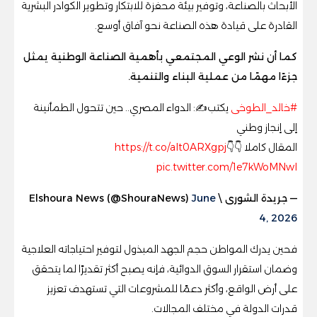
الأبحاث بالصناعة، وتوفير بيئة محفزة للابتكار وتطوير الكوادر البشرية
القادرة على قيادة هذه الصناعة نحو آفاق أوسع.
كما أن نشر الوعي المجتمعي بأهمية الصناعة الوطنية يمثل
جزءًا مهمًا من عملية البناء والتنمية.
#خالد_الطوخى
يكتب✍️: الدواء المصري.. حين تتحول الطمأنينة
إلى إنجاز وطني
المقال كاملا 👇👇
https://t.co/alt0ARXgpj
pic.twitter.com/1e7kWoMNwI
— جريدة الشورى \ Elshoura News (@ShouraNews)
June
4, 2026
فحين يدرك المواطن حجم الجهد المبذول لتوفير احتياجاته العلاجية
وضمان استقرار السوق الدوائية، فإنه يصبح أكثر تقديرًا لما يتحقق
على أرض الواقع، وأكثر دعمًا للمشروعات التي تستهدف تعزيز
قدرات الدولة في مختلف المجالات.