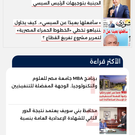
الدينية بتوجيهات الرئيس السيسي
« سأفعلها بعيدًا عن السيسي».. كيف يحاول
نتنياهو تخطي «الخطوط الحمراء المصرية»
لتمرير مشروع تفريغ القطاع ؟
الأكثر قراءة
1
برنامج MBA جامعة مصر للعلوم
والتكنولوجيا.. الوجهة المفضلة للتنفيذيين
وقيادات المؤسسات لصناعة قادة
المستقبل
2
محافظ بني سويف يعتمد نتيجة الدور
الثاني للشهادة الإعدادية العامة بنسبة
79.9% نظامي ...و69.55% منازل.. و70.56%
للمهنية .. و100% للصُم وضعاف السمع