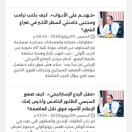
«جـهنــم على الأَبـواب».. كيف يكتب ترامب
ومجتبى خامنئي السطر الأخير في صراع
الشرق؟
الخميس 30/يوليو/2026 - 06:40 م
- مفاوضات متعثرة واستعدادات عسكرية متسارعة
تثير المخاوف من اقتراب جولة ثانية أكثر دموية من
الحرب الأولى - حرب انتهت بالنار وهدنة معلقة
بالخيط الرفيع.. أخطر مراحل الصراع الأمريكي -
الإيراني لم تبدأ بعد - سلام هشّ فوق جليد مشتعل..
مؤشرات التصعيد العسكري وتحركات القوى الكبرى
تعيد طرح سؤال الحرب الشاملة
«عقل الردع الإستراتيجي».. كيف صفع
السيسي الطابور الخامس وأخرس إفك
الإعلام الأسود فوق تلال العاصمة؟
الخميس 09/يوليو/2026 - 03:54 م
لم تكن الطلقات الإحدى والعشرون التي دوت في
سماء الوطن مجرد طقس بروتوكولي مرسوم لعرض