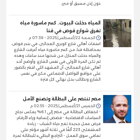
دون إذن مسبق أو مبرر،
المياه دخلت البيوت.. كسر ماسورة مياه
تغرق شوارع قوص في قنا
الجمعة 22/أغسطس/2025 - 07:39 م
استغاث أهالي شارع كوبري العجالين، في بندر قوص،
بمحافظة قنا، من كسر ماسورة مياه أغرقت الشارع
والمياه دخلت المنازل من شدتها منذ ساعات وهذه
لم تكن المرة الأولى في نفس الشارع. وأوضح أحد
أهالي شارع العجالين، أن المشهد اللي انتشر بالصور
على مواقع التواصل الاجتماعي مكرر في نفس
الشارع ونطالب بحل نهائي كل فترة
مصر تنتصر على البطالة وتصنع الأمل
الخميس 21/أغسطس/2025 - 02:55 م
- انخفاض البطالة في مصر إلى 6.1% يعكس نجاح
السياسات الاقتصادية - قصص إنسانية وراء الأرقام:
فرص عمل جديدة تغير حياة الشباب - زيادة
المشتغلين 223 ألفًا في ثلاثة أشهر مؤشر على
تعافي سوق العمل - التراجع البطيء للبطالة ثمرة