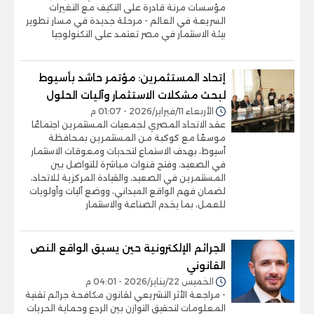
مؤسسات مرنة قادرة على التكيف مع التغيرات
السريعة في العالم - مرحلة جديدة في مسار تطوير
بيئة الاستثمار في مصر تعتمد على التكنولوجيا
إتحاد المستثمرين: مؤتمر حاشد بأسيوط
لبحث مشكلات الاستثمار وآليات الحلول
الأربعاء 11/فبراير/2026 - 01:07 م
عقد الاتحاد المصري لجمعيات المستثمرين اجتماعًا
موسعًا مع كوكبة من المستثمرين بمحافظة
أسيوط، بهدف الاستماع لتحديات ومعوقات الاستثمار
في الصعيد، وفتح قنوات مباشرة للتواصل بين
المستثمرين في الصعيد، والقيادة المركزية للاتحاد،
لضمان فهم الواقع الميداني، ووضع آليات وأولويات
للعمل، بما يخدم الصناعة والاستثمار
الجرائم الإلكترونية حين يسبق الواقع النص
القانوني
الخميس 22/يناير/2026 - 04:01 م
- مراجعة الأثر التشريعي لقانون مكافحة جرائم تقنية
المعلومات لتحقيق التوازن بين الردع وحماية الحريات