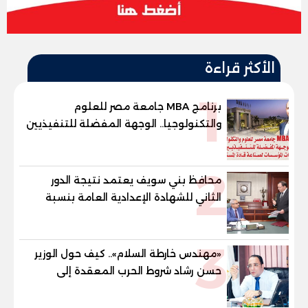
الأكثر قراءة
1
برنامج MBA جامعة مصر للعلوم
والتكنولوجيا.. الوجهة المفضلة للتنفيذيين
وقيادات المؤسسات لصناعة قادة
المستقبل
2
محافظ بني سويف يعتمد نتيجة الدور
الثاني للشهادة الإعدادية العامة بنسبة
79.9% نظامي ...و69.55% منازل.. و70.56%
للمهنية .. و100% للصُم وضعاف السمع
3
والنور للمكفوفين
«مهندس خارطة السلام».. كيف حول الوزير
حسن رشاد شروط الحرب المعقدة إلى
"خارطة طريق" للانسحاب والإعمار؟