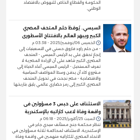
الحكومة والقطاع الخاص للنهوض بالاقتصاد
الوطني.
السيسي.. يُوقظ حلم المتحف المصري
الكبير ويبهر العالم بالافتتاح الأسطورى
الخميس 06/نوفمبر/2025 - 03:38 م
- من حلم راود فاروق حسني في التسعينيات إلى
إنجازٍ تحقق على يد الرئيس السيسي - المتحف
المصري الكبير شاهد على أن الإرادة المصرية لا
تعرف المستحيل - الرئيس السيسي أعاد الحياة إلى
مشروع كاد أن يدفن وسط العواصف السياسية
والاقتصادية - مصر نجحت في تحويل المتحف
المصري الكبير إلى رمز حضاري عالمي يليق بتاريخها
الاستئناف على حبس 3 مسؤولين فى
واقعة وفاة لاعب كاراتيه بالإسكندرية
السبت 25/أكتوبر/2025 - 06:18 م
تنظر محكمة جنح مستأنف سيدي جابر في
الإسكندرية، الاستئناف لمحاكمة ثلاثة مسؤولين في
الاتحاد المصري للكاراتيه متهمين في واقعة وفاة