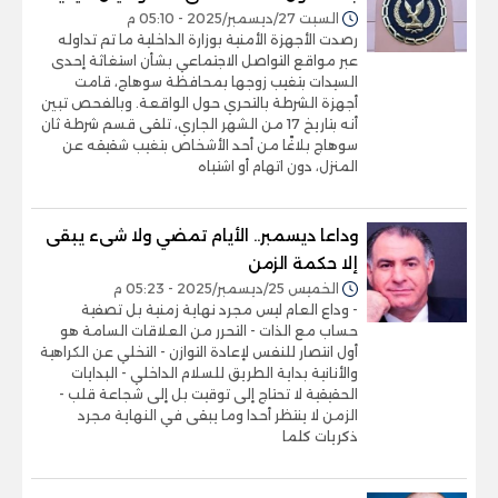
السبت 27/ديسمبر/2025 - 05:10 م
رصدت الأجهزة الأمنية بوزارة الداخلية ما تم تداوله
عبر مواقع التواصل الاجتماعي بشأن استغاثة إحدى
السيدات بتغيب زوجها بمحافظة سوهاج، قامت
أجهزة الشرطة بالتحري حول الواقعة. وبالفحص تبين
أنه بتاريخ 17 من الشهر الجاري، تلقى قسم شرطة ثان
سوهاج بلاغًا من أحد الأشخاص بتغيب شقيقه عن
المنزل، دون اتهام أو اشتباه
وداعا ديسمبر.. الأيام تمضي ولا شىء يبقى
إلا حكمة الزمن
الخميس 25/ديسمبر/2025 - 05:23 م
- وداع العام ليس مجرد نهاية زمنية بل تصفية
حساب مع الذات - التحرر من العلاقات السامة هو
أول انتصار للنفس لإعادة التوازن - التخلي عن الكراهية
والأنانية بداية الطريق للسلام الداخلي - البدايات
الحقيقية لا تحتاج إلى توقيت بل إلى شجاعة قلب -
الزمن لا ينتظر أحدا وما يبقى في النهاية مجرد
ذكريات كلما