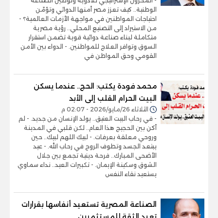
- المخزون الإستراتيجي للأدوية وتوطين الصناعة
الوطنية.. كيف تعزز مصر أمنها الدوائي وتؤمّن
احتياجات المواطنين في مواجهة الأزمات العالمية؟ -
من الاستيراد إلى التصنيع المحلي.. رؤية مصرية
متكاملة لبناء صناعة دوائية قوية تضمن استقرار
السوق وتوافر العلاج للمواطنين. - الدواء بين الأمن
القومي وحق المواطن في
محمد فودة يكتب: الحج.. عندما يسكن
البيت الحرام القلب إلى الأبد
الثلاثاء 26/مايو/2026 - 02:07 م
- في رحاب البيت العتيق.. يولد الإنسان من جديد. - لم
أكن بين الحجيج هذا العام.. لكن قلبي في المدينة
وروحي معلقة بعرفات. - لبيك اللهم لبيك.. حين
يبتعد الجسد وتطوف الروح في رحاب الله. - عيد
الأضحى المبارك.. فرحة دينية تجمع بين جلال
الشوق وسكينة الإيمان. - تكبيرات العيد.. نداء سماوي
يستعيد نقاء النفس
الصناعة المصرية تستعيد أنفاسها بقرارات
تعيد الثقة للمستثمرين