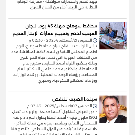
جهد ضخم واستثمارات متواصلة - مفارقة الأرقام:
البطالة في الريف أقل من المدن الكبرى
محافظ سوهاج: مهلة 45 يوما للجان
الفرعية لحصر وتقييم عقارات الإيجار القديم
الخميس 21/أغسطس/2025 - 02:36 م
ترأس اللواء عبد الفتاح سراج محافظ سوهاج، اليوم،
اجتماع المجلس التنفيذي للمحافظة، لمناقشة عدد
من الملفات الحيوية التي تمس حياة المواطنين،
وذلك بحضور اللواء أحمد السايس سكرتير عام
المحافظة، والدكتور محمد حلمي السكرتير العام
المساعد، ورؤساء الوحدات المحلية، ووكلاء الوزارات،
ورؤساء المصالح الحكومية، ومديري
سينما الصيف تنتفض
الخميس 07/أغسطس/2025 - 03:43 م
- دور العرض تستقبل أفلاما جديدة.. والإيرادات تصل
لـ150 مليون جنيه - أحمد السقا يحاول استرداد بريقه
السينمائي الغائب وينافس بقوة في شباك التذاكر -
دنيا سمير غانم تبتعد عن الهزل السطحي وتنضج فنيا
في روكي الغلابة - التوليفة الشعبية تضع فيلم