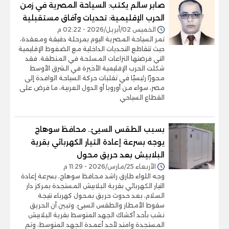
صابر سالم يكتب: السياحة المصرية في زمن
الحرب الإقليمية: تحديات وآفاق مستقبلية
الخميس 02/أبريل/2026 - 02:22 م
تمر السياحة المصرية اليوم بمرحلة دقيقة ومعقدة،
حيث تتقاطع التحديات الداخلية مع الضغوط الإقليمية
التي فرضتها النزاعات المسلحة في المنطقة. فقد
شكلت الحرب الإقليمية الأخيرة في الشرق الأوسط
محورًا رئيسيًا في تقلبات حركة السياحة الوافدة إلى
مصر، سواء من أوروبا أو الدول العربية، ما فرض على
القطاع السياحي
بسبب الطقس السيئ.. محافظ سوهاج
يوجه بسرعة إعادة التيار الكهربائي بقرية
البلابيش بعد حريق محول
الأربعاء 25/مارس/2026 - 11:29 م
وجه اللواء طارق راشد محافظ سوهاج، بسرعة إعادة
التيار الكهربائي بقرية البلابيش المستجدة بمركز دار
السلام، بعد حدوث حريق بمحول كهرباء نتيجة
سقوط الأمطار والطقس السيئ. وتبين أن الحريق
نشب بأحد أكشاك الجهد المتوسط بقرية البلابيش
المستجدة وامتد لأحد أعمدة الجهد المتوسط، وتم