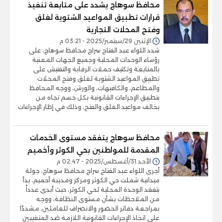
محافظ سوهاج يشدد على متابعة تنفيذ
قرارات تطبيق المواعيد الشتوية لغلق
وفتح المحلات التجارية
الإثنين 29/سبتمبر/2025 - 03:21 م
شدد اللواء عبد الفتاح سراج محافظ سوهاج، على
رؤساء الوحدات المحلية وجميع الجهات المعنية
بالمتابعة وتكثيف حملات الرقابة والتفتيش على
تطبيق المواعيد الشتوية لغلق وفتح المحلات
والمطاعم، والكافيهات، والورش، ووجه المحافظ
بتطبيق الإجراءات القانونية بكل حسم تجاه من
يخالف مواعيد الغلق والفتح، وذلك في إطار الإجراءات
محافظ سوهاج يتفقد مستوى الخدمات
المقدمة للمواطنين بحي الكوثر وأخميم
الأحد 31/أغسطس/2025 - 02:47 م
أجرى اللواء عبد الفتاح سراج محافظ سوهاج، جولة
ميدانية شملت حي الكوثر ومركز ومدينة أخميم، بدأ
بتفقد الوحدة المحلية لحي الكوثر، حيث أبدى عدداً
من الملاحظات بشأن مستوى النظافة، ووجه
بمراجعة دفاتر الحضور والانصراف للعاملين، مشددًا
على اتخاذ الإجراءات القانونية اللازمة ضد المتغيبين