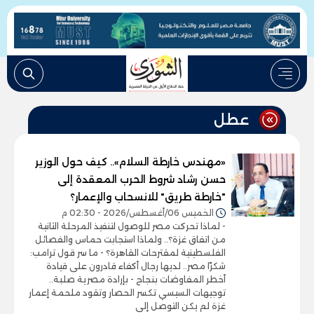
عطل
«مهندس خارطة السلام».. كيف حول الوزير
حسن رشاد شروط الحرب المعقدة إلى
"خارطة طريق" للانسحاب والإعمار؟
الخميس 06/أغسطس/2026 - 02:30 م
- لماذا تحركت مصر للوصول لتنفيذ المرحلة الثانية
من اتفاق غزة؟.. ولماذا استجابت حماس والفصائل
الفلسطينية لمقترحات القاهرة؟ - ما سر قول ترامب:
شكرًا مصر.. لديها رجال أكفاء قادرون على قيادة
أخطر المفاوضات بنجاح - بإرادة مصرية صلبة..
توجيهات السيسي تكسر الحصار وتقود ملحمة إعمار
غزة لم يكن التوصل إلى