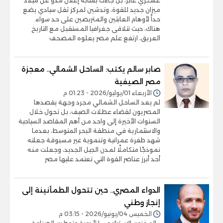
عسكري عابر، بل جاءت بمثابة إعلان مدوٍّ عن ميلاد
ميزان جديد للقوة، وتدشين لمركز ثقل سيادي يضع
حداً لأوهام العابثين والمتربصين على حد سواء.
هناك، حيث تتلاقى جغرافيا المستقبل مع التاريخ
العريق، ارتفع علم مصر يعلوه المصحف
صابر سالم يكتب: الساحل الشمالي.. معجزة
مصر الصيفية
الأربعاء 01/يوليو/2026 - 01:23 م
لم يعد الساحل الشمالي مجرد وجهة يقصدها
المصريون لقضاء عطلات الصيف، بل تحول خلال
السنوات الأخيرة إلى واحد من أهم المقاصد السياحية
والاستثمارية في منطقة البحر المتوسط، بعدما
شهد طفرة عمرانية وتنموية غير مسبوقة جعلته
نموذجًا متكاملًا لمدن الجيل الجديد، وجعلت منه
أحد أبرز عناصر القوة التي تعتمد عليها مصر
الدواء المصري.. حين تتحول الطمأنينة إلى
إنجاز وطني
الخميس 04/يونيو/2026 - 03:15 م