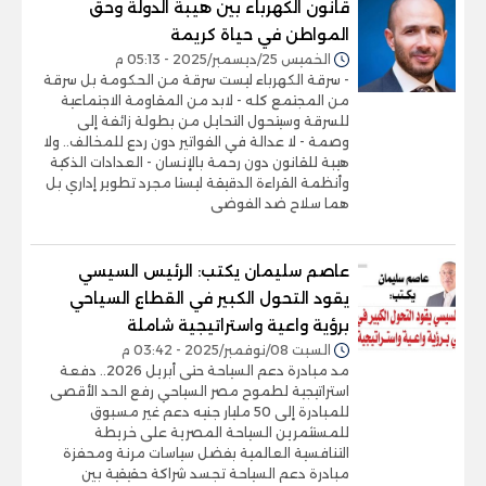
قانون الكهرباء بين هيبة الدولة وحق
المواطن في حياة كريمة
الخميس 25/ديسمبر/2025 - 05:13 م
- سرقة الكهرباء ليست سرقة من الحكومة بل سرقة
من المجتمع كله - لابد من المقاومة الاجتماعية
للسرقة وسيتحول التحايل من بطولة زائفة إلى
وصمة - لا عدالة في الفواتير دون ردع للمخالف.. ولا
هيبة للقانون دون رحمة بالإنسان - العدادات الذكية
وأنظمة القراءة الدقيقة ليستا مجرد تطوير إداري بل
هما سلاح ضد الفوضى
عاصم سليمان يكتب: الرئيس السيسي
يقود التحول الكبير في القطاع السياحي
برؤية واعية واستراتيجية شاملة
السبت 08/نوفمبر/2025 - 03:42 م
مد مبادرة دعم السياحة حتى أبريل 2026.. دفعة
استراتيجية لطموح مصر السياحي رفع الحد الأقصى
للمبادرة إلى 50 مليار جنيه دعم غير مسبوق
للمستثمرين السياحة المصرية على خريطة
التنافسية العالمية بفضل سياسات مرنة ومحفزة
مبادرة دعم السياحة تجسد شراكة حقيقية بين