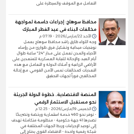
التعامل مع الموقف والسيطرة على
محافظ سوهاج: إجراءات حاسمة لمواجهة
مخالفات البناء فى عيد الفطر المبارك
الأحد 22/مارس/2026 - 07:19 م
وجه اللواء طارق راشد محافظ سوهاج بعمل
نوبتجيات ميدانية وتشكيل فرق طوارئ من رؤساء
الأحياء والمدن تعمل على مدار "24" ساعة طوال
أيام العيد، والإحالة للنيابة العسكرية للمتعدين على
الأراضي الزراعية و أملاك الدولة و التعامل مع هذه
التعديات كمخالفات تمس الأمن القومي، مع إحالة
المخالفين فوراً لجهات التحقيق
المنصة الاقتصادية.. خطوة الدولة الجريئة
نحو مستقبل الاستثمار الرقمي
الخميس 19/مارس/2026 - 12:25 م
- توفر نحو 460 خدمة استثمارية ورخصة وتصريحًا
تصدرها 41 جهة حكومية - منظومة متكاملة تهدف
إلى توحيد الإجراءات وربط الجهات المختلفة في
شبكة رقمية واحدة - الاقتصاد القوي يحتاج إلى