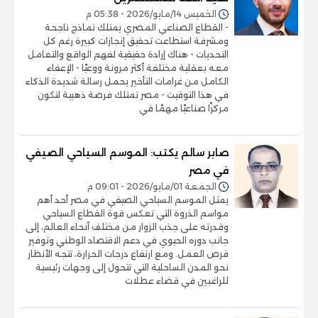
الخميس 14/مايو/2026 - 05:38 م
- القطاع الصناعي المصري يمتلك نماذج ناجحة
ومشرفة استطاعت تحقيق إنجازات كبيرة رغم كل
التحديات - هناك إرادة حقيقية لفهم الواقع والتعامل
معه بعقلية مختلفة أكثر مرونة ووعيًا - الإعفاء
الكامل من غرامات التأخير يحمل رسالة شديدة الذكاء
في هذا التوقيت - مصر تمتلك فرصة ذهبية لتكون
مركزًا صناعيًا مهمًا في
صابر سالم يكتب: الموسم السياحي الصيفي
في مصر
الجمعة 01/مايو/2026 - 09:01 م
يمثل الموسم السياحي الصيفي في مصر أحد أهم
مواسم الذروة التي تعكس قوة القطاع السياحي
وقدرته على جذب الزوار من مختلف أنحاء العالم، إلى
جانب دوره الحيوي في دعم الاقتصاد الوطني وتوفير
فرص العمل. ومع ارتفاع درجات الحرارة، تتجه الأنظار
نحو المدن الساحلية التي تتحول إلى وجهات رئيسية
للراغبين في قضاء عطلات