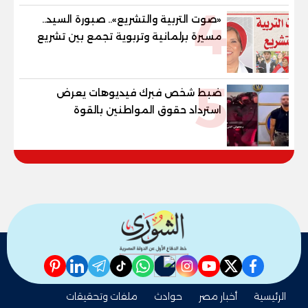
4
«صوت التربية والتشريع».. صبورة السيد..
مسيرة برلمانية وتربوية تجمع بين تشريع
القوانين وصناعة الأجيال لبناء الإنسان
المصري
5
ضبط شخص فبرك فيديوهات يعرض
استرداد حقوق المواطنين بالقوة
pinterest
linkedin
telegram
whatsapp
tiktok
instagram
nabd
youtube
twitter
facebook
الرئيسية
أخبار مصر
حوادث
ملفات وتحقيقات