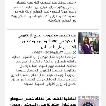
- النص يتوقف عند التحديات التشريعية للفضاء
الرقمي ويطرح سؤال التوازن بين حماية المجتمع
وصون حرية التعبير - تطور الجرائم الإلكترونية من
ممارسات فردية إلى خطر عابر للحدود - النص يربط
بين الجرائم الإلكترونية
بدء تطبيق منظومة الدفع الإلكتروني
للتذكرة في 300 أتوبيس.. وتطبيق
إلكتروني علي الموبايل
السبت 17/يناير/2026 - 06:34 م
شهدت الدكتورة منال عوض وزيرة التنمية المحلية
والقائم بأعمال وزير البيئة، والدكتور إبراهيم صابر
محافظ القاهرة، اليوم السبت احتفالية إطلاق
منظومة التحصيل الإلكتروني المسبق لتعريفة
الركوب لأتوبيسات هيئة النقل العام بالقاهرة الكبري
لتسهيل حصول المواطنين علي الخدمة عن طريق
تطبيق إلكتروني (طوالي) لتسهيل عمليات
الداخلية تكشف لغز اختفاء شخص بسوهاج
بعد تداول استغاثة على «السوشيال ميديا»