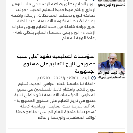
- وزير التعليم يطلق رصاصة الرحمة في قلب الترهل
الإداري ويفتح عهدا جديدا للتعليم الحديث - جولات
مفاجئة للوزير بمختلف المحافظات.. ورسائل واضحة
لإعادة انضباط المنظومة التعليمية - عبد اللطيف
يجرى جراحة شاملة فى جسد التعليم وينهى سنوات
الإهمال - الوزير يبنى مستقبل التعليم بخطى ثابتة -
إعادة الهيبة للمعلم
المؤسسات التعليمية تشهد أعلى نسبة
حضور فى تاريخ التعليم على مستوى
الجمهورية
الأربعاء 01/أكتوبر/2025 - 03:10 م
- انطلاقة حاسمة للعام الدراسي الجديد.. تسليم
فوري للكتب وانتظام كامل للمعلمين في جميع
المدارس - المؤسسات التعليمية تشهد أعلى نسبة
حضور في تاريخ التعليم على مستوى الجمهورية -
60 ألف مدرسة تحت المتابعة.. وجاهزية كاملة
تسطر بداية متميزة للعام الدراسي - مناهج حديثة
تواكب المستقبل.. والبرمجة والذكاء