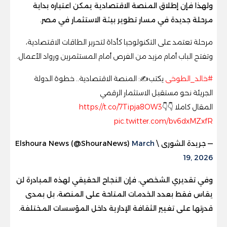
ولهذا فإن إطلاق المنصة الاقتصادية يمكن اعتباره بداية
مرحلة جديدة في مسار تطوير بيئة الاستثمار في مصر.
مرحلة تعتمد على التكنولوجيا كأداة لتحرير الطاقات الاقتصادية،
وتفتح الباب أمام مزيد من الفرص أمام المستثمرين ورواد الأعمال.
#خالد_الطوخى
يكتب✍️: المنصة الاقتصادية.. خطوة الدولة
الجريئة نحو مستقبل الاستثمار الرقمي
المقال كاملا 👇👇
https://t.co/7Tipja8OW3
pic.twitter.com/bv6dxMZxfR
— جريدة الشورى \ Elshoura News (@ShouraNews)
March
19, 2026
وفي تقديري الشخصي، فإن النجاح الحقيقي لهذه المبادرة لن
يقاس فقط بعدد الخدمات المتاحة على المنصة، بل بمدى
قدرتها على تغيير الثقافة الإدارية داخل المؤسسات المختلفة.