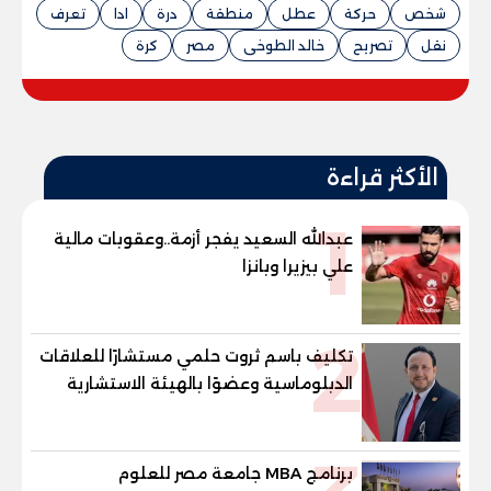
شخص
حركة
عطل
منطقة
درة
ادا
تعرف
نقل
تصريح
خالد الطوخى
مصر
كرة
الأكثر قراءة
1
عبدالله السعيد يفجر أزمة..وعقوبات مالية
علي بيزيرا وبانزا
2
تكليف باسم ثروت حلمي مستشارًا للعلاقات
الدبلوماسية وعضوًا بالهيئة الاستشارية
العليا لمنظمة «جاد جمينت يوإن»
برنامج MBA جامعة مصر للعلوم