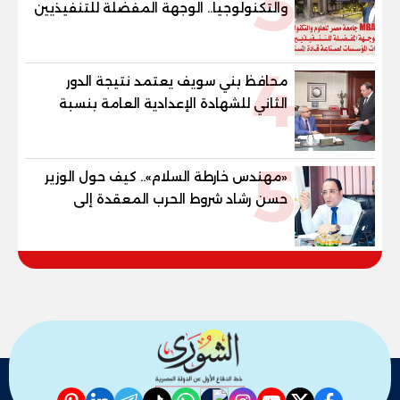
3
والتكنولوجيا.. الوجهة المفضلة للتنفيذيين
وقيادات المؤسسات لصناعة قادة
المستقبل
4
محافظ بني سويف يعتمد نتيجة الدور
الثاني للشهادة الإعدادية العامة بنسبة
79.9% نظامي ...و69.55% منازل.. و70.56%
للمهنية .. و100% للصُم وضعاف السمع
5
والنور للمكفوفين
«مهندس خارطة السلام».. كيف حول الوزير
حسن رشاد شروط الحرب المعقدة إلى
"خارطة طريق" للانسحاب والإعمار؟