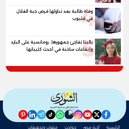
4
وفاة طالبة بعد تناولها قرص حبة الغلال
في قليوب
5
يالينا تفاجئ جمهورها.. رومانسية على البارد
وإيقاعات ساخنة في أحدث كليباتها
pinterest
linkedin
telegram
whatsapp
tiktok
instagram
nabd
youtube
twitter
facebook
الرئيسية
أخبار مصر
حوادث
ملفات وتحقيقات