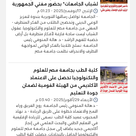
لشباب الجامعات" بحضور مفتي الجمهورية
الإثنين 17/نوفمبر/2025 - 01:23 م
- الجامعة تواصل رسالتها التنويرية بندوة لتعزيز
الوعي الديني وتحصين الطلاب من الفكر المتطرف -
المفتي من جامعة مصر للعلوم والتكنولوجيا: عقول
الشباب ليست ساحة فارغة لأفكار متطرفة بل أرض
خصبة للفهم الراشد - د. هالة المنوفي رئيس
الجامعة: نسلح طلابنا بالفكر الواعى لمواجهة
التطرف والانحراف نظمت جامعة مصر
كلية الطب بجامعة مصر للعلوم
والتكنولوجيا تحصل على الاعتماد
الأكاديمي من الهيئة القومية لضمان
جودة التعليم
الأربعاء 29/أكتوبر/2025 - 03:40 م
- د.هالة المنوفي رئيس الجامعة: روح الفريق وراء
التميز والاعتماد خطوة على طريق الريادة - د. نهاد
المحبوب عميد كلية الطب: نسعى للريادة الإقليمية
في التعليم الطبي والبحث العلمي في إنجاز
أكاديمي جديد يضاف إلى سجل جامعة مصر للعلوم
والتكنولوجيا الحافل بالنجاحات، حصلت كلية الطب