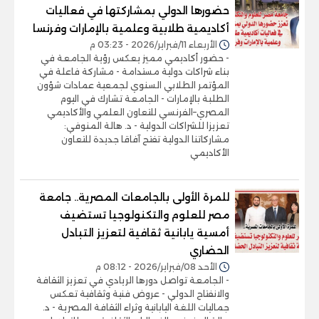
حضورها الدولي بمشاركتها في فعاليات
أكاديمية طلابية وعلمية بالإمارات وفرنسا
الأربعاء 11/فبراير/2026 - 03:23 م
- حضور أكاديمي مميز يعكس رؤية الجامعة في
بناء شراكات دولية مستدامة - مشاركة فاعلة في
المؤتمر الطلابي السنوي لجمعية عمادات شؤون
الطلبة بالإمارات - الجامعة تشارك في اليوم
المصري–الفرنسي للتعاون العلمي والأكاديمي
تعزيزا للشراكات الدولية - د. هالة المنوفي:
مشاركاتنا الدولية تفتح آفاقا جديدة للتعاون
الأكاديمي
للمرة الأولى بالجامعات المصرية.. جامعة
مصر للعلوم والتكنولوجيا تستضيف
أمسية يابانية ثقافية لتعزيز التبادل
الحضاري
الأحد 08/فبراير/2026 - 08:12 م
- الجامعة تواصل دورها الريادي في تعزيز الثقافة
والانفتاح الدولي - عروض فنية وثقافية تعكس
جماليات اللغة اليابانية وثراء الثقافة المصرية - د.