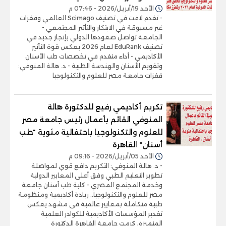
الأحد 19/أبريل/2026 - 07:46 م
- تقدم لافت في تصنيف Scimago العالمي وقفزات
غير مسبوقة في الابتكار والتأثير المجتمعي -
الجامعة تواصل صعودها الدولي بإنجاز جديد في
تصنيف EduRank لعام 2026 يعكس قوة التأثير
الأكاديمي - أداء متقدم في تخصصات طب الأسنان
وتقويم الأسنان والهندسة الطبية - د. هالة المنوفي:
قفزات جامعة مصر للعلوم والتكنولوجيا
تكريم أكاديمي رفيع للدكتورة هالة
المنوفي القائم بأعمال رئيس جامعة مصر
للعلوم والتكنولوجيا باحتفالية مئوية "طب
أسنان" القاهرة
الأحد 05/أبريل/2026 - 09:16 م
- د. هالة المنوفي: التكريم دافع قوي لمواصلة
تطوير التعليم الطبي وفق أعلى المعايير الدولية
وخدمة المجتمع المصري - كلية طب أسنان جامعة
مصر للعلوم والتكنولوجيا.. ريادة أكاديمية ومنظومة
طبية متكاملة بمعايير عالمية فى مشهد يعكس
تقدير المؤسسات الأكاديمية للكوادر العلمية
المتميزة، كرمت جامعة القاهرة الدكتورة