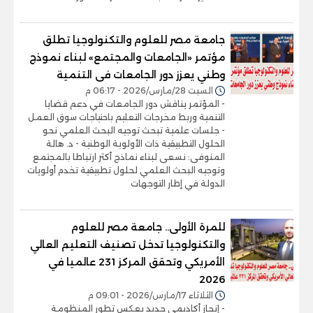
جامعة مصر للعلوم والتكنولوجيا تطلق
مؤتمر «الجامعات والمجتمع» لبناء نموذج
وطني يعزز دور الجامعات فى التنمية
السبت 28/مارس/2026 - 06:17 م
- المؤتمر يناقش دور الجامعات في دعم قضايا
التنمية وربط مخرجات التعليم باحتياجات سوق العمل
- جلسات علمية تبحث توجيه البحث العلمي نحو
الحلول التطبيقية ذات الأولوية الوطنية - د. هالة
المنوفى: نسعى لبناء نماذج أكثر ارتباطا بالمجتمع
وتوجيه البحث العلمي لحلول تطبيقية تخدم أولويات
الدولة في إطار التوجهات
للمرة الأولى.. جامعة مصر للعلوم
والتكنولوجيا تدخل تصنيف التعليم العالي
الأمريكي وتحقق المركز 231 عالميا في
2026
الثلاثاء 17/مارس/2026 - 09:01 م
- إنجاز أكاديمي جديد يعكس تطور المنظومة