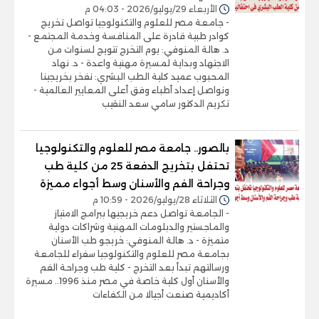
الأربعاء 29/يوليو/2026 - 04:03 م
- جامعة مصر للعلوم والتكنولوجيا تواصل تخريج
كوادر طبية قادرة على المنافسة وخدمة المجتمع -
د. هالة المنوفي: يوم التخرج تتويج لسنوات من
الاجتهاد وبداية لمسيرة مهنية واعدة - د. نهاد
المحبوب عميد كلية الطب البشري: نفخر بخريجينا
ونواصل إعداد أطباء وفق أعلى المعايير العالمية -
تكريم الدكتور سامي سعد النقيب
بالصور.. جامعة مصر للعلوم والتكنولوجيا
تحتفل بتخريج الدفعة 25 من كلية طب
وجراحة الفم والأسنان وسط أجواء مميزة
الثلاثاء 28/يوليو/2026 - 10:59 م
- الجامعة تواصل دعم خريجيها ببرامج الامتياز
والماجستير والدبلومات المهنية وشراكات دولية
متميزة - د. هالة المنوفي: خريجو طب الأسنان
بجامعة مصر للعلوم والتكنولوجيا سفراء للجامعة
ورسالتهم تبدأ بعد التخرج - كلية طب وجراحة الفم
والأسنان أول كلية خاصة في مصر منذ 1996.. مسيرة
أكاديمية صنعت أجيالا من الكفاءات