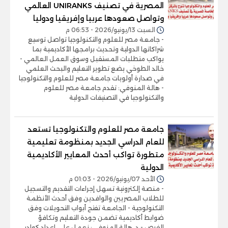
المصرية في تصنيف UNIRANKS العالمي
وتواصل صعودها عربيا وإفريقيا ودوليا
السبت 13/يونيو/2026 - 06:53 م
- جامعة مصر للعلوم والتكنولوجيا تواصل توسيع
شراكاتها الدولية وتحديث برامجها الأكاديمية بما
يواكب متطلبات المستقبل وسوق العمل العالمي -
خالد الطوخي يضع تطوير التعليم والبحث العلمي
في صدارة أولويات جامعة مصر للعلوم والتكنولوجيا
- هالة المنوفي: تقدم جامعة مصر للعلوم
والتكنولوجيا في التصنيفات الدولية
جامعة مصر للعلوم والتكنولوجيا تستعد
للعام الدراسي الجديد بمنظومة تعليمية
متطورة تواكب أحدث المعايير الأكاديمية
الدولية
الأحد 07/يونيو/2026 - 01:03 م
- منصة إلكترونية تسهل إجراءات التقديم والتسجيل
للطلاب المصريين والوافدين وفق أحدث الأنظمة
التكنولوجية - الجامعة تفتح أبواب التحويلات وفق
ضوابط أكاديمية تضمن جودة التعليم وتكافؤ
الفرص - د. هالة المنوفي: نعمل على إعداد كوادر