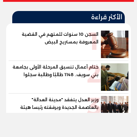
الأكثر قراءة
1
السجن 10 سنوات للمتهم في القضية
المعروفة بمستريح البيض
2
ختام أعمال تنسيق المرحلة الأولى بجامعة
بني سويف.. 1148 طالبًا وطالبة سجلوا
رغباتهم
3
وزير العدل يتفقد "مدينة العدالة"
بالعاصمة الجديدة وبرفقته رئيسا هيئة
قضايا الدولة وهيئة النيابة الإدارية
tel
يالينا تفاجئ جمهورها.. رومانسية على البارد