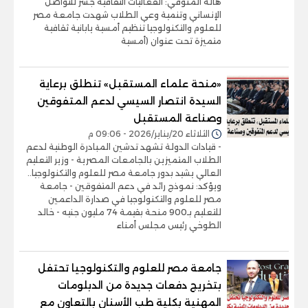
هالة المنوفي: الفعاليات الثقافية جسر للتواصل
الإنساني وتنمية وعي الطلاب شهدت جامعة مصر
للعلوم والتكنولوجيا تنظيم أمسية يابانية ثقافية
متميزة تحت عنوان (أمسية
«منحة علماء المستقبل» تنطلق برعاية
السيدة انتصار السيسي لدعم المتفوقين
وصناعة المستقبل
الثلاثاء 20/يناير/2026 - 09:06 م
- قيادات الدولة تشهد تدشين المبادرة الوطنية لدعم
الطلاب المتميزين بالجامعات المصرية - وزير التعليم
العالي يشيد بدور جامعة مصر للعلوم والتكنولوجيا..
ويؤكد: نموذج رائد في دعم المتفوقين - جامعة
مصر للعلوم والتكنولوجيا في صدارة الداعمين
للتعليم بـ900 منحة بقيمة 74 مليون جنيه - خالد
الطوخي رئيس مجلس أمناء
جامعة مصر للعلوم والتكنولوجيا تحتفل
بتخريج دفعات جديدة من الدبلومات
المهنية بكلية طب الأسنان بالتعاون مع