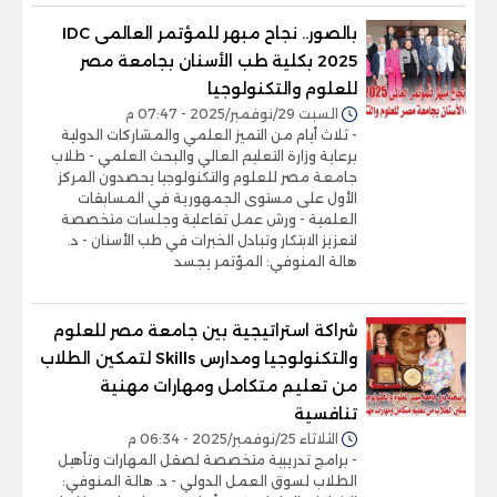
بالصور.. نجاح مبهر للمؤتمر العالمى IDC
2025 بكلية طب الأسنان بجامعة مصر
للعلوم والتكنولوجيا
السبت 29/نوفمبر/2025 - 07:47 م
- ثلاث أيام من التميز العلمي والمشاركات الدولية
برعاية وزارة التعليم العالي والبحث العلمي - طلاب
جامعة مصر للعلوم والتكنولوجيا يحصدون المركز
الأول على مستوى الجمهورية في المسابقات
العلمية - ورش عمل تفاعلية وجلسات متخصصة
لتعزيز الابتكار وتبادل الخبرات في طب الأسنان - د.
هالة المنوفي: المؤتمر يجسد
شراكة استراتيجية بين جامعة مصر للعلوم
والتكنولوجيا ومدارس Skills لتمكين الطلاب
من تعليم متكامل ومهارات مهنية
تنافسية
الثلاثاء 25/نوفمبر/2025 - 06:34 م
- برامج تدريبية متخصصة لصقل المهارات وتأهيل
الطلاب لسوق العمل الدولي - د. هالة المنوفي: