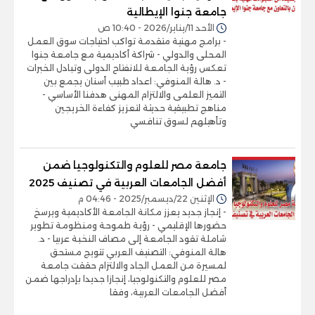
جامعة جنوا الإيطالية
الأحد 11/يناير/2026 - 10:40 ص
- برامج مهنية متقدمة تواكب احتياجات سوق العمل
المحلى والدولي - شراكة أكاديمية مع جامعة جنوا
تعكس رؤية الجامعة للانفتاح الدولى وتبادل الخبرات
- د. هالة المنوفي: اعداد طبيب أسنان يجمع بين
التميز العلمى والالتزام المهنى هدفنا الأساسي -
مناهج تطبيقية حديثة لتعزيز كفاءة الخريجين
وتأهيلهم لسوق تنافسي
جامعة مصر للعلوم والتكنولوجيا ضمن
أفضل الجامعات العربية في تصنيف 2025
الإثنين 22/ديسمبر/2025 - 04:46 م
- إنجاز جديد يعزز مكانة الجامعة الأكاديمية ويرسخ
حضورها الإقليمي - رؤية طموحة ومنظومة تطوير
شاملة تقود الجامعة إلى مصاف النخبة عربيا - د.
هالة المنوفي: التصنيف العربي تتويج مستحق
لمسيرة من العمل الجاد والالتزام حققت جامعة
مصر للعلوم والتكنولوجيا، إنجازا جديدا بإدراجها ضمن
أفضل الجامعات العربية، وفقا