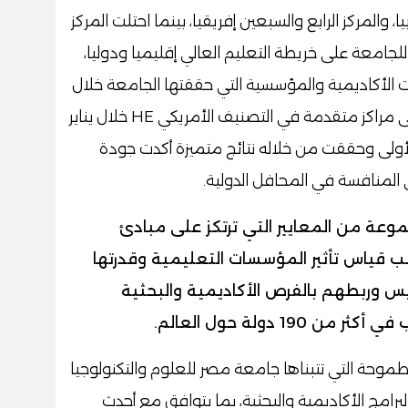
والمركز الرابع والسبعين إفريقيا، بينما احتلت المركز
ر للجامعة على خريطة التعليم العالي إقليميا ودوليا،
حات الأكاديمية والمؤسسية التي حققتها الجامعة خلال
الفترة الماضية، وفي مقدمتها حصولها على مراكز متقدمة في التصنيف الأمريكي HE خلال يناير
 الأولى وحققت من خلاله نتائج متميزة أكدت جودة
 المنافسة في المحافل الدولية.
 UNIRANKS على مجموعة من المعايير التي ترتكز على مبادئ
نب قياس تأثير المؤسسات التعليمية وقدرتها
س وربطهم بالفرص الأكاديمية والبحثية
 دولة حول العالم.
لطموحة التي تتبناها جامعة مصر للعلوم والتكنولوجيا
لبرامج الأكاديمية والبحثية، بما يتوافق مع أحدث