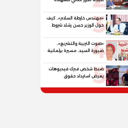
الإعدادية العامة بنسبة
3
79.9% نظامي ...و69.55%
«مهندس خارطة السلام».. كيف
منازل.. و70.56% للمهنية ..
حول الوزير حسن رشاد شروط
و100% للصُم وضعاف السمع
الحرب المعقدة إلى "خارطة
والنور للمكفوفين
4
طريق" للانسحاب والإعمار؟
«صوت التربية والتشريع»..
صبورة السيد.. مسيرة برلمانية
وتربوية تجمع بين تشريع
5
القوانين وصناعة الأجيال لبناء
ضبط شخص فبرك فيديوهات
الإنسان المصري
يعرض استرداد حقوق
المواطنين بالقوة