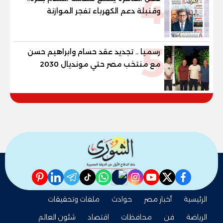
4
وقنبلة دعم الكهرباء تفجر الموازنة
5
رسميا .. تجديد عقد حسام وابراهيم حسن
مع منتخب مصر حتي مونديال 2030
pinterest
linkedin
telegram
whatsapp
tiktok
instagram
nabd
youtube
twitter
facebook
الرئيسية
أخبار مصر
حوادث
ملفات وتحقيقات
الرياضة
فن
محافظات
اقتصاد
شئون العالم