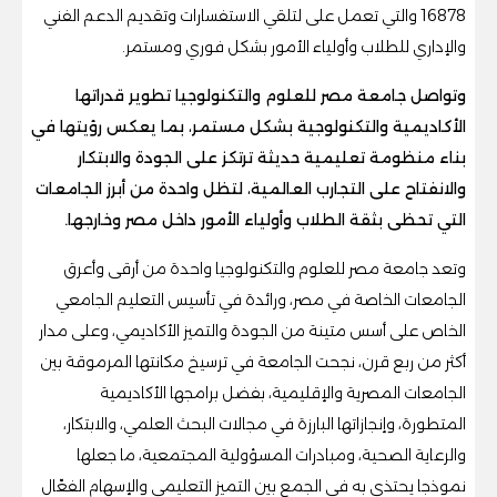
16878 والتي تعمل على لتلقي الاستفسارات وتقديم الدعم الفني
والإداري للطلاب وأولياء الأمور بشكل فوري ومستمر.
وتواصل جامعة مصر للعلوم والتكنولوجيا تطوير قدراتها
الأكاديمية والتكنولوجية بشكل مستمر، بما يعكس رؤيتها في
بناء منظومة تعليمية حديثة ترتكز على الجودة والابتكار
والانفتاح على التجارب العالمية، لتظل واحدة من أبرز الجامعات
التي تحظى بثقة الطلاب وأولياء الأمور داخل مصر وخارجها.
وتعد جامعة مصر للعلوم والتكنولوجيا واحدة من أرقى وأعرق
الجامعات الخاصة في مصر، ورائدة في تأسيس التعليم الجامعي
الخاص على أسس متينة من الجودة والتميز الأكاديمي، وعلى مدار
أكثر من ربع قرن، نجحت الجامعة في ترسيخ مكانتها المرموقة بين
الجامعات المصرية والإقليمية، بفضل برامجها الأكاديمية
المتطورة، وإنجازاتها البارزة في مجالات البحث العلمي، والابتكار،
والرعاية الصحية، ومبادرات المسؤولية المجتمعية، ما جعلها
نموذجا يحتذى به في الجمع بين التميز التعليمي والإسهام الفعّال