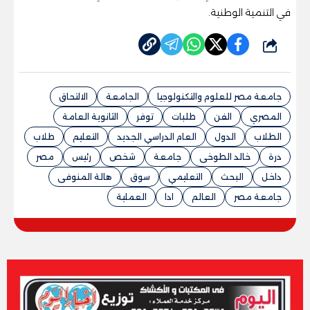
في التنمية الوطنية.
شارك
جامعة مصر للعلوم والتكنولوجيا
الجامعة
الالتحاق
المصري
الفن
طلبات
توفر
الثانوية العامة
الطلاب
الدول
العام الدراسي الجديد
التعليم
طلاب
درة
خالد الطوخى
جامعة
شخص
رئيس
مصر
داخل
البحث
التعليمي
سوق
هالة المنوفى
جامعة مصر
العالم
ادا
العملية