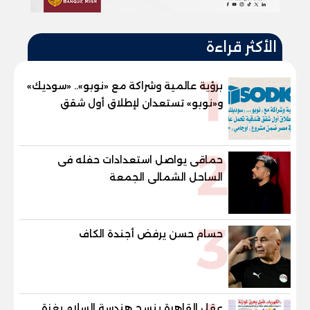
الأكثر قراءة
1
برؤية عالمية وشراكة مع «نوبو».. «سوديك»
و«نوبو» تستعدان لإطلاق أول شقق
فندقية تحمل علامة "نوبو" العالمية في
مصر ضمن مشروع «أوجامي» خلال أيام
2
حماقى يواصل استعدادات حفله فى
الساحل الشمالى الجمعة
3
حسام حسن يرفض أجندة الكاف
عقل القاهرة ينسج هندسة السلام بغزة..