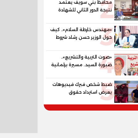
2
محافظ بني سويف يعتمد
المستقبل
نتيجة الدور الثاني للشهادة
الإعدادية العامة بنسبة
3
79.9% نظامي ...و69.55%
«مهندس خارطة السلام».. كيف
منازل.. و70.56% للمهنية ..
حول الوزير حسن رشاد شروط
و100% للصُم وضعاف السمع
الحرب المعقدة إلى "خارطة
والنور للمكفوفين
4
طريق" للانسحاب والإعمار؟
«صوت التربية والتشريع»..
صبورة السيد.. مسيرة برلمانية
وتربوية تجمع بين تشريع
5
القوانين وصناعة الأجيال لبناء
ضبط شخص فبرك فيديوهات
الإنسان المصري
يعرض استرداد حقوق
المواطنين بالقوة