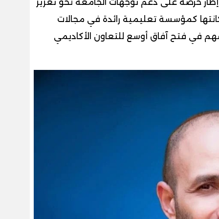
إطار حرصه على دعم توجهات الجامعة نحو تعزيز
انتها كمؤسسة تعليمية رائدة في مجالات
سهم في فتح آفاق أوسع للتعاون الأكاديمي