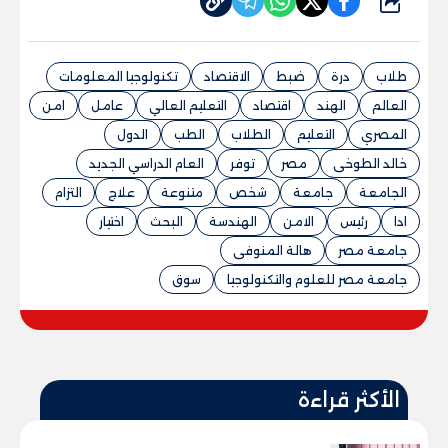
شارك
طلاب
درة
ضبط
الاقتصاد
تكنولوجيا المعلومات
العالم
الهند
اقتصاد
التعليم العالي
عامل
امن
المصري
التعليم
الطلاب
الطب
الدول
خالد الطوخى
مصر
توفر
العام الدراسي الجديد
الجامعة
جامعة
شخص
متنوعة
علاج
التزام
ادا
رئيس
الامن
الهندسة
البحث
اختيار
جامعة مصر
هالة المنوفى
جامعة مصر للعلوم والتكنولوجيا
سوق
الأكثر قراءة