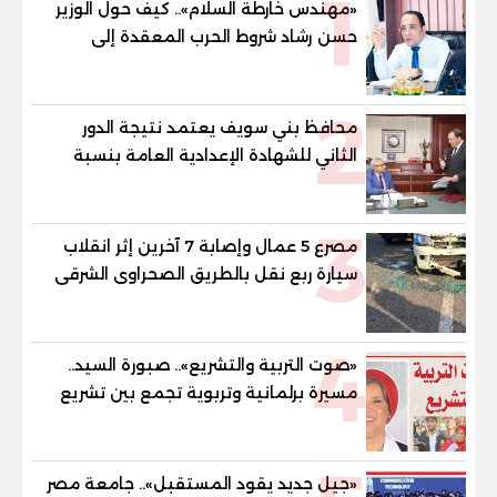
1
«مهندس خارطة السلام».. كيف حول الوزير
حسن رشاد شروط الحرب المعقدة إلى
"خارطة طريق" للانسحاب والإعمار؟
2
محافظ بني سويف يعتمد نتيجة الدور
الثاني للشهادة الإعدادية العامة بنسبة
79.9% نظامي ...و69.55% منازل.. و70.56%
للمهنية .. و100% للصُم وضعاف السمع
3
والنور للمكفوفين
مصرع 5 عمال وإصابة 7 آخرين إثر انقلاب
سيارة ربع نقل بالطريق الصحراوى الشرقى
4
«صوت التربية والتشريع».. صبورة السيد..
مسيرة برلمانية وتربوية تجمع بين تشريع
القوانين وصناعة الأجيال لبناء الإنسان
المصري
«جيل جديد يقود المستقبل».. جامعة مصر