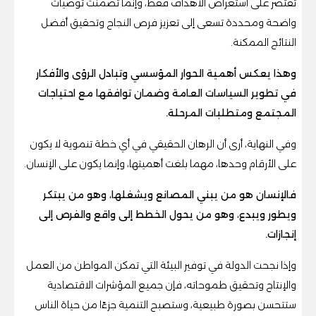
تقتصر على استعراض الأهداف فقط، وإنما تضمنت توصيات
واضحة ومحددة تسعى إلى تعزيز فرص النجاح وتحقيق أفضل
النتائج الممكنة.
وهذا يعكس أهمية الحوار المؤسسي وتبادل الرؤى والأفكار
في تطوير السياسات العامة وضمان توافقها مع احتياجات
المجتمع ومتطلبات المرحلة.
وفي النهاية، أرى أن الرهان الحقيقي في أي خطة تنموية لا يكون
على الأرقام وحدها، مهما بلغت أهميتها، وإنما يكون على الإنسان.
فالإنسان هو من يبني المصانع ويشغلها، وهو من يبتكر
ويطور ويبدع، وهو من يحول الخطط إلى واقع والفرص إلى
إنجازات.
وإذا نجحت الدولة في توفير البيئة التي تمكن المواطن من العمل
والإنتاج وتحقيق طموحاته، فإن جميع المؤشرات الاقتصادية
ستتحسن بصورة طبيعية، وستصبح التنمية جزءًا من حياة الناس