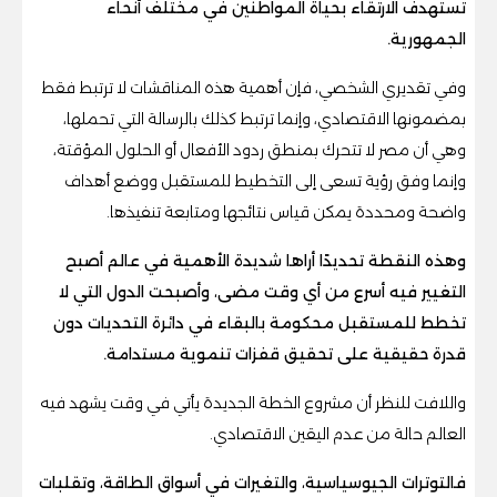
تستهدف الارتقاء بحياة المواطنين في مختلف أنحاء
الجمهورية.
وفي تقديري الشخصي، فإن أهمية هذه المناقشات لا ترتبط فقط
بمضمونها الاقتصادي، وإنما ترتبط كذلك بالرسالة التي تحملها،
وهي أن مصر لا تتحرك بمنطق ردود الأفعال أو الحلول المؤقتة،
وإنما وفق رؤية تسعى إلى التخطيط للمستقبل ووضع أهداف
واضحة ومحددة يمكن قياس نتائجها ومتابعة تنفيذها.
وهذه النقطة تحديدًا أراها شديدة الأهمية في عالم أصبح
التغيير فيه أسرع من أي وقت مضى، وأصبحت الدول التي لا
تخطط للمستقبل محكومة بالبقاء في دائرة التحديات دون
قدرة حقيقية على تحقيق قفزات تنموية مستدامة.
واللافت للنظر أن مشروع الخطة الجديدة يأتي في وقت يشهد فيه
العالم حالة من عدم اليقين الاقتصادي.
فالتوترات الجيوسياسية، والتغيرات في أسواق الطاقة، وتقلبات