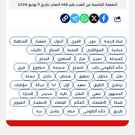
الصفحة الخامسة من العدد رقم 466 الصادر بتاريخ 11 يونيو 2026
شارك
حياة كريمة
عون
القري
الدول
استقرار
التخطيط
مبادرة
المواطنين
التنمية
المناخ
طلبات
المرحلة
تعزيز
قرار
المصري
النجاح
خالد الطوخى يكتب
اجتماع
مدرسة
مشروع
قري
نقل
جداول
تحقيق
شخص
داخل
حملة
برنامج
الطرق
تنفيذ
اول
ادا
حركة
مؤشرات
الجمهور
تنفي
النقل
طرة
مدرس
التجارة
ضبط
الاقتصاد
العالم
اقتصاد
الاستثمار
الشيوخ
طريق
خالد الطوخى
مصر
عامل
درة