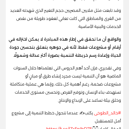
وقد تابعت مثل ملايين المصريين حجم التغيير الذي شهدته العديد
من القرى والمناطق التي كانت تعاني لعقود طويلة من نقص
الخدمات والبنية الأساسية.
والواقع أن ما تحقق في إطار هذه المبادرة لا يمكن اختزاله في
أرقام أو مشروعات فقط، لأنه في جوهره يتعلق بتحسين جودة
الحياة وإعادة رسم خريطة التنمية بصورة أكثر عدالة وشمولًا.
وفي تقديري، فإن أحد أهم الدروس التي تعلمناها خلال السنوات
الماضية هو أن التنمية ليست مجرد إنشاء طرق أو مبانٍ أو
مشروعات ضخمة، رغم أهمية كل ذلك، وإنما هي عملية متكاملة
تستهدف بناء الإنسان وتوفير الفرص وتحسين مستوى الخدمات
وخلق بيئة تساعد على الإبداع والإنتاج.
#خالد_الطوخى
يكتب✍️: عندما تتحول خطط التنمية إلى مشروع
أمل للمستقبل
المقال كاملا 👇👇
https://t.co/lZsEnlhD75