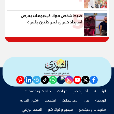
القوانين وصناعة الأجيال لبناء الإنسان
المصري
5
ضبط شخص فبرك فيديوهات يعرض
استرداد حقوق المواطنين بالقوة
pinterest
linkedin
telegram
whatsapp
tiktok
instagram
nabd
youtube
twitter
facebook
الرئيسية
أخبار مصر
حوادث
ملفات وتحقيقات
الرياضة
فن
محافظات
اقتصاد
شئون العالم
منوعات ومجتمع
فيديو و توك شو
العدد الورقي