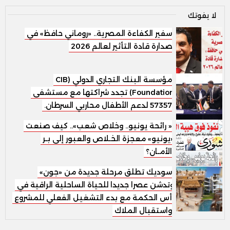
لا يفوتك
سفير الكفاءة المصرية.. «روماني حافظ» في
صدارة قادة التأثير لعالم 2026
مؤسسة البنك التجاري الدولي (CIB
Foundation) تجدد شراكتها مع مستشفى
57357 لدعم الأطفال محاربي السرطان.
« رائحة يونيو.. وخلاص شعب».. كيف صنعت
«يونيو» معجزة الخـلاص والعبور إلى بـر
الأمـان؟
سوديك تطلق مرحلة جديدة من «جون»
وتدشن عصرا جديدا للحياة الساحلية الراقية في
رأس الحكمة مع بدء التشغيل الفعلي للمشروع
واستقبال الملاك