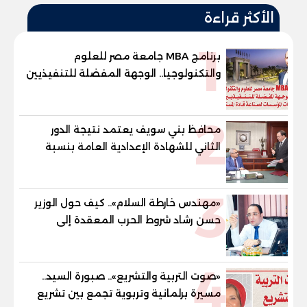
الأكثر قراءة
1
برنامج MBA جامعة مصر للعلوم
والتكنولوجيا.. الوجهة المفضلة للتنفيذيين
وقيادات المؤسسات لصناعة قادة
المستقبل
2
محافظ بني سويف يعتمد نتيجة الدور
الثاني للشهادة الإعدادية العامة بنسبة
79.9% نظامي ...و69.55% منازل.. و70.56%
للمهنية .. و100% للصُم وضعاف السمع
3
والنور للمكفوفين
«مهندس خارطة السلام».. كيف حول الوزير
حسن رشاد شروط الحرب المعقدة إلى
"خارطة طريق" للانسحاب والإعمار؟
4
«صوت التربية والتشريع».. صبورة السيد..
مسيرة برلمانية وتربوية تجمع بين تشريع