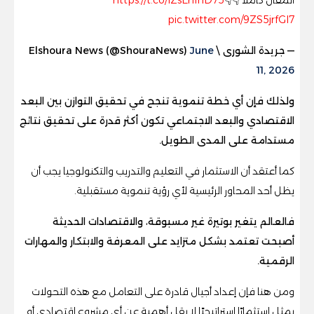
pic.twitter.com/9ZS5jrfGl7
— جريدة الشورى \ Elshoura News (@ShouraNews)
June
11, 2026
ولذلك فإن أي خطة تنموية تنجح في تحقيق التوازن بين البعد
الاقتصادي والبعد الاجتماعي تكون أكثر قدرة على تحقيق نتائج
مستدامة على المدى الطويل.
كما أعتقد أن الاستثمار في التعليم والتدريب والتكنولوجيا يجب أن
يظل أحد المحاور الرئيسية لأي رؤية تنموية مستقبلية.
فالعالم يتغير بوتيرة غير مسبوقة، والاقتصادات الحديثة
أصبحت تعتمد بشكل متزايد على المعرفة والابتكار والمهارات
الرقمية.
ومن هنا فإن إعداد أجيال قادرة على التعامل مع هذه التحولات
يمثل استثمارًا إستراتيجيًا لا يقل أهمية عن أي مشروع اقتصادي أو