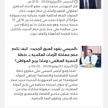
الخميس 30/يوليو/2026 - 01:15 ص
قال المهندس محمد ثروت، عضو الاتحاد المصري
لمقاولي التشييد والبناء، إن مصر شهدت خلال
السنوات العشر الماضية طفرة عمرانية غير مسبوقة،
مؤكدًا أن الدولة نجحت في إنشاء ما بين 16 إلى 17
مدينة جديدة، وهو رقم يعادل ما تم إنشاؤه من
مدن منظمة على مدار تاريخ مصر الحديث بالكامل.
زيادة الرقعة المأهولة وأضاف ثروت،
«السيسي يقود العبور الجديد».. كيف تكسر
مصر معادلة الأزمات العالمية بـ «خطة
التنمية العظمى» وماذا يربح المواطن؟
الأربعاء 22/يوليو/2026 - 06:02 م
- لماذا وقع الرئيس السيسي على مشروع خطة
التنمية الاقتصادية والاجتماعية؟ وماهى العوائد
المتوقعة؟ لم تعد الجمهورية الجديدة مجرد شعار
سياسي أو عنوان لمرحلة مختلفة في تاريخ الدولة
المصرية، بل أصبحت مشروعًا متكاملًا يعاد من
خلاله تشكيل ملامح الاقتصاد والمجتمع، وإعادة
بناء الإنسان، وتطوير البنية الأساسية،