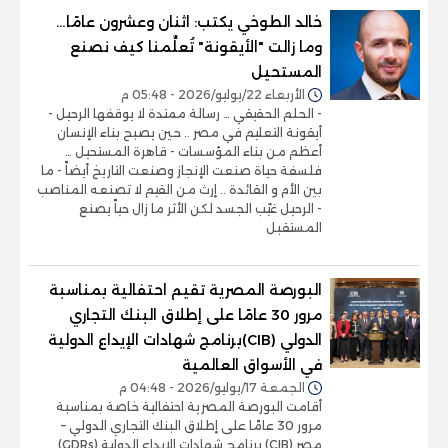
خالد الطوخي يكتب: اثنان وعشرون عامًا…
وما زالت "الأيقونة" تُعلِّمنا كيف نصنع
المستحيل
الأربعاء 22/يوليو/2026 - 05:48 م
- الحلم الحقيقي … رسالة ممتدة لا يوقفها الرحيل -
أيقونة التعليم في مصر .. حين يصبح بناء الإنسان
أعظم من بناء المؤسسات - قاهرة المستحيل …
فلسفة حياة صنعت الإنجاز وصنعت التاريخ أيضاً - ما
بين الأم و القائدة .. إرث من القيم لا تصنعه المناصب
- الرحيل غيّب الجسد لكن الأثر ما زال حياً يصنع
المستقبل
البورصة المصرية تقيم احتفالية بمناسبة
مرور 30 عامًا على إطلاق البنك التجاري
الدولي (CIB)برنامج شهادات الإيداع الدولية
في الأسواق العالمية
الجمعة 17/يوليو/2026 - 04:48 م
أقامت البورصة المصرية احتفالية خاصة بمناسبة
مرور 30 عامًا على إطلاق البنك التجاري الدولي –
مصر (CIB) برنامج شهادات الإيداع الدولية (GDRs)