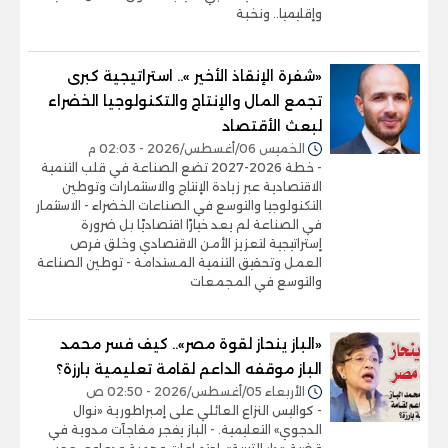
وإقليميا.. ونخبة
«شفرة الإنقاذ الأخير ».. استراتيجية كبرى
تجمع المال والإنتاج والتكنولوجيا الخضراء
لبعث الأقتصاد
الخميس 06/أغسطس/2026 - 02:03 م
- خطة 2026-2027 تضع الصناعة في قلب التنمية
الاقتصادية عبر زيادة الإنتاج والاستثمارات وتوطين
التكنولوجيا والتوسع في الصناعات الخضراء - الاستثمار
في الصناعة لم يعد خيارًا اقتصاديًا بل ضرورة
إستراتيجية لتعزيز الأمن الاقتصادي وخلق فرص
العمل وتحقيق التنمية المستدامة - توطين الصناعة
والتوسع في المجمعات
«الباز ينحاز لقوة مصر».. كيف فسر محمد
الباز موقفه الداعم لقامة تعليمية بارزة؟
الأربعاء 05/أغسطس/2026 - 02:50 ص
- كواليس النزاع العائلي على إمبراطورية «نوال
الدجوي» التعليمية. - الباز يفجر مفاجآت مدوية في