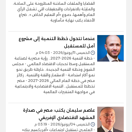
القضايا والملفات الساخنة المطروحة على الساحة،
والمليئة بالانفرادات والتحقيقات التي تشغل الرأي
العام،وأهمها، دموع «أم التعليم الخاص ».. صراع
الأحفاد يكتب نهاية مأساوية
عندما تتحول خطط التنمية إلى مشروع
أمل للمستقبل
الخميس 11/يونيو/2026 - 04:03 م
- خطة التنمية 2026-2027.. رؤية مصرية لصناعة
المستقبل وسط تحديات الاقتصاد العالمي - مجلس
الشيوخ وخطة التنمية الجديدة.. خارطة طريق نحو
نمو أكثر استدامة - الاستثمار والثقة والتنمية.. ركائز
مصر في خطة العام المالي 2026-2027 - مصر
تخطط للمستقبل.. التنمية الاقتصادية والاجتماعية
في مواجهة المتغيرات العالمية
عاصم سليمان يكتب: مصر في صدارة
المشهد الاقتصادي الإفريقي
الخميس 04/يونيو/2026 - 03:19 م
- العلمين تستقبل اجتماعات «أفريكسيم بنك»