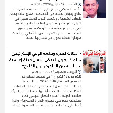
الخميس 19/مارس/2026 - 12:51 م
- أحمد العوضي يتربع على القمة.. ومسلسل على
كلاي يفرض نفسه فى المقدمة - عمرو سعد ينتصر
للدراما الشعبية.. ويكسب قلوب المشاهدين فى
إفراج - عين سحرية يفرض إيقاعه الخاص.. تناغم
فنى مبهر بين باسم سمرة وعصام عمر يحقق
النجاح - مي عمر تتصدر المشهد النسائي.. و الست
موناليزا نقطة تحول في مسيرتها الفنية
« امتلاك القدرة وحكمة الوعي الإستراتيجى
».. لماذا يحاول البعض إشعال فتنة إعلامية
وسياسية بين القاهرة ودول الخليج؟
الأربعاء 18/مارس/2026 - 01:18 م
تنشر جريدة "الشورى" في عددها الصادر غدا
الخميس الموافق 19-3-2026 من الجريدة
المطبوعة تفاصيل العديد من القضايا،والملفات
المطروحة على الساحة،أهمها : « سلامٌ على المرأة
صانعة الحياة».. السيدة انتصار السيسي تكرم
عظيمات مصر فـي مبادرة «المرأة المصرية». واقرأ
أيضاً على صفحات الشورى: ◄ بيت العلم والثقافة..