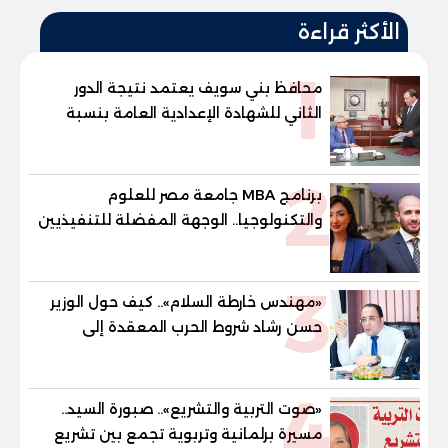
الأكثر قراءة
1
محافظ بني سويف يعتمد نتيجة الدور
الثاني للشهادة الإعدادية العامة بنسبة
79.9% نظامي ...و69.55% منازل.. و70.56%
للمهنية .. و100% للصُم وضعاف السمع
2
والنور للمكفوفين
برنامج MBA جامعة مصر للعلوم
والتكنولوجيا.. الوجهة المفضلة للتنفيذيين
وقيادات المؤسسات لصناعة قادة
المستقبل
3
«مهندس خارطة السلام».. كيف حول الوزير
حسن رشاد شروط الحرب المعقدة إلى
"خارطة طريق" للانسحاب والإعمار؟
4
«صوت التربية والتشريع».. صبورة السيد..
مسيرة برلمانية وتربوية تجمع بين تشريع