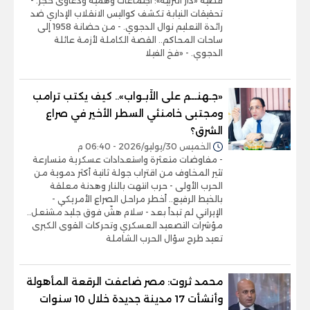
قضية «دار التربية»: اجتماعات وهمية ودعاوى حجر. -
تحقيقات النيابة تكشف كواليس الانقلاب الإداري ضد
رائدة التعليم نوال الدجوي. - من حضانة 1958 إلى
ساحات المحاكم.. القصة الكاملة لأزمة عائلة
الدجوي. - «فخ الفيلا
«جـهنــم على الأَبـواب».. كيف يكتب ترامب
ومجتبى خامنئي السطر الأخير في صراع
الشرق؟
الخميس 30/يوليو/2026 - 06:40 م
- مفاوضات متعثرة واستعدادات عسكرية متسارعة
تثير المخاوف من اقتراب جولة ثانية أكثر دموية من
الحرب الأولى - حرب انتهت بالنار وهدنة معلقة
بالخيط الرفيع.. أخطر مراحل الصراع الأمريكي -
الإيراني لم تبدأ بعد - سلام هشّ فوق جليد مشتعل..
مؤشرات التصعيد العسكري وتحركات القوى الكبرى
تعيد طرح سؤال الحرب الشاملة
محمد ثروت: مصر ضاعفت الرقعة المأهولة
وأنشأت 17 مدينة جديدة خلال 10 سنوات