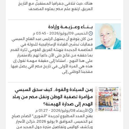
هناك، حيث تتلاقى جغرافيا المستقبل مع التاريخ
العريق، ارتفع علم مصر يعلوه المصحف
بــنــاء وعــزيـمـة وإرادة
الخميس 09/يوليو/2026 - 03:45 م
من كان يتوقع أن يستهل الرئيس عبد الفتاح السيسي
فعاليات تدشين القيادة الإستراتيجية للدولة في
العاصمة الجديدة بتهنئة الفريق القومي لكرة القدم
بما حققه من نتائج حتى الآن داعيا لهم بالاستمرار
على هذا النهج .. استنادا إلى حقيقة مهمة تقول إن
هذه هي المرة الأولى في تاريخ مصر التي يصل فيها
منتخبنا الوطني إلى
زمن السيادة والقوة.. كيف سحق السيسي
مؤامرة تصفية الوطن ونقل مصر من رماد
الهدم إلى صدارة الهيمنة؟
الأربعاء 08/يوليو/2026 - 01:27 م
يفتح العدد المطبوع لجريدة "الشورى" الصادر صباح
غدٍ الخميس، الموافق 9 يوليو 2026، خزائن الأسرار
ويكشف كواليس وتفاصيل مثيرة حول العديد من