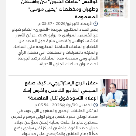
كواليس "ساعات الجنون" بين واشنطن
وطهران ومخططات "يحيى موسى"
المسمومة
الأربعاء 15/يوليو/2026 - 05:37 م
يفتح العدد المطبوع لجريدة «الشورى» الصادر صباح
غدٍ الخميس، الموافق 16 يوليو 2026، خزائن الأسرار
ليكشف كواليس وتفاصيل مثيرة حول العديد من
القضايا والملفات الساخنة المطروحة على الساحة،
والمليئة بالانفرادات والتحقيقات التي تشغل الرأي
العام. وفي مقدمة هذه الملفات، ترصد الجريدة
تحت عنوان «ساعات الجنون الأخيرة»
«عقل الردع الإستراتيجي».. كيف صفع
السيسي الطابور الخامس وأخرس إفك
الإعلام الأسود فوق تلال العاصمة؟
الخميس 09/يوليو/2026 - 03:54 م
لم تكن الطلقات الإحدى والعشرون التي دوت في
سماء الوطن مجرد طقس بروتوكولي مرسوم لعرض
عسكري عابر، بل جاءت بمثابة إعلان مدوٍّ عن ميلاد
ميزان جديد للقوة، وتدشين لمركز ثقل سيادي يضع
حداً لأوهام العابثين والمتربصين على حد سواء.