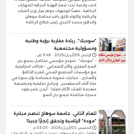
لاعب ولاعبة تحت شعار التهيئة الحركية للمهارات
الرياضية ، تنفيذًا لتوجيهات جوهر نبيل وزير الشباب
والرياضة واللواء طارق راشد محافظ سوهاج،
والدكتور محمد الكردي رئيس قطاع الرياضة
"سوديك".. ريادة عقارية برؤية وطنية
ومسؤولية مجتمعية
الإثنين 06/أبريل/2026 - 11:48 ص
- "سوديك".. نموذج مؤسسي متكامل يجمع بين
التميز العقاري والأثر الاجتماعي - شراكات استراتيجية
مع مؤسسات المجتمع المدني لتعزيز التكافؤ
والتمكين - مبادرات تنموية مستدامة تؤثر سنويا في
حياة آلاف المستفيدين.. وبرامج تعليمية ومجتمعية
متقدمة للفئات الأكثر احتياجا - أيمن عامر يقود
مسيرة متكاملة تجمع بين النمو
للعام الثاني.. جامعة سوهاج تتصدر مبادرة
"مودة" الرئاسية وتحقق إنجازًا جديدًا
الخميس 02/أبريل/2026 - 03:03 م
تواصل جامعة سوهاج، ترسيخ مكانتها بين الجامعات