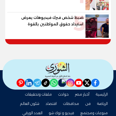
القوانين وصناعة الأجيال لبناء الإنسان
المصري
5
ضبط شخص فبرك فيديوهات يعرض
استرداد حقوق المواطنين بالقوة
pinterest
linkedin
telegram
whatsapp
tiktok
instagram
nabd
youtube
twitter
facebook
الرئيسية
أخبار مصر
حوادث
ملفات وتحقيقات
الرياضة
فن
محافظات
اقتصاد
شئون العالم
منوعات ومجتمع
فيديو و توك شو
العدد الورقي