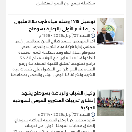
متكاملة تجمع بين النمو الاقتصادي
توصيل 1415 وصلة مياه شرب بـ5.6 مليون
جنيه للأسر الأولى بالرعاية بسوهاج
الثلاثاء 07/أبريل/2026 - 11:56 م
أكد المهندس محمد صلاح الدين عبدالغفار، رئيس
مجلس إدارة شركة مياه الشرب والصرف الصحى
بسوهاج، خلال لقاء وفد منظمة الأمم المتحدة
للطفولة، أنه بالتعاون مع اليونيسف تم تنفيذ 3
برامج تستهدف تحقيق التنمية المستدامة ورفع
العبء عن المواطن في الحصول على خدمات مياه
الشرب، ونشر ثقافة الوعى البيئى والصحى بمحافظة
وكيل الشباب والرياضة بسوهاج يشهد
إنطلاق تدريبات المشروع القومي للموهبة
الحركية
الثلاثاء 07/أبريل/2026 - 07:14 م
شهد محمد زكريا وكيل المديرية للرياضة بسوهاج،
إنطلاق فعاليات المرحلة الأولى من تدريبات
المشروع القومي للموهبة الحركية، بحضور عدد ٦٥