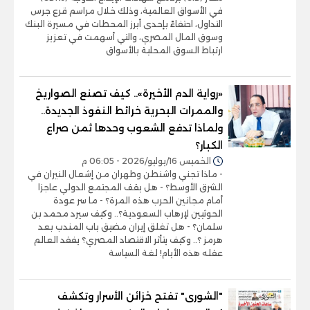
في الأسواق العالمية، وذلك خلال مراسم قرع جرس
التداول، احتفاءً بإحدى أبرز المحطات في مسيرة البنك
وسوق المال المصري، والتي أسهمت في تعزيز
ارتباط السوق المحلية بالأسواق
«رواية الدم الأخيرة».. كيف تصنع الصواريخ
والممرات البحرية خرائط النفوذ الجديدة..
ولماذا تدفع الشعوب وحدها ثمن صراع
الكبار؟
الخميس 16/يوليو/2026 - 06:05 م
- ماذا تجني واشنطن وطهران من إشعال النيران في
الشرق الأوسط؟ - هل يقف المجتمع الدولي عاجزا
أمام مجانين الحرب هذه المرة؟ - ما سر عودة
الحوثيين لإرهاب السعودية؟.. وكيف سيرد محمد بن
سلمان؟ - هل تغلق إيران مضيق باب المندب بعد
هرمز ؟.. وكيف يتأثر الاقتصاد المصري؟ يفقد العالم
عقله هذه الأيام! لغة السياسة
"الشورى" تفتح خزائن الأسرار وتكشف