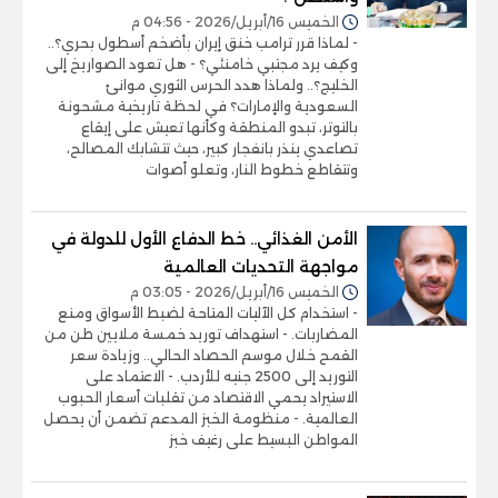
الخميس 16/أبريل/2026 - 04:56 م
- لماذا قرر ترامب خنق إيران بأضخم أسطول بحري؟..
وكيف يرد مجتبي خامنئي؟ - هل تعود الصواريخ إلى
الخليج؟.. ولماذا هدد الحرس الثوري موانئ
السعودية والإمارات؟ في لحظة تاريخية مشحونة
بالتوتر، تبدو المنطقة وكأنها تعيش على إيقاع
تصاعدي ينذر بانفجار كبير، حيث تتشابك المصالح،
وتتقاطع خطوط النار، وتعلو أصوات
الأمن الغذائي.. خط الدفاع الأول للدولة في
مواجهة التحديات العالمية
الخميس 16/أبريل/2026 - 03:05 م
- استخدام كل الآليات المتاحة لضبط الأسواق ومنع
المضاربات. - استهداف توريد خمسة ملايين طن من
القمح خلال موسم الحصاد الحالي.. وزيادة سعر
التوريد إلى 2500 جنيه للأردب. - الاعتماد على
الاستيراد يحمي الاقتصاد من تقلبات أسعار الحبوب
العالمية. - منظومة الخبز المدعم تضمن أن يحصل
المواطن البسيط على رغيف خبز