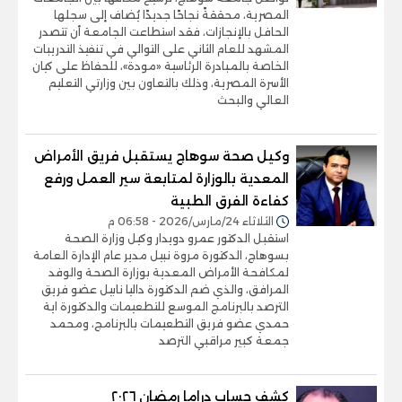
المصرية، محققةً نجاحًا جديدًا يُضاف إلى سجلها
الحافل بالإنجازات، فقد استطاعت الجامعة أن تتصدر
المشهد للعام الثاني على التوالي في تنفيذ التدريبات
الخاصة بالمبادرة الرئاسية «مودة»، للحفاظ على كيان
الأسرة المصرية، وذلك بالتعاون بين وزارتي التعليم
العالي والبحث
وكيل صحة سوهاج يستقبل فريق الأمراض
المعدية بالوزارة لمتابعة سير العمل ورفع
كفاءة الفرق الطبية
الثلاثاء 24/مارس/2026 - 06:58 م
استقبل الدكتور عمرو دويدار وكيل وزارة الصحة
بسوهاج، الدكتورة مروة نبيل مدير عام الإدارة العامة
لمكافحة الأمراض المعدية بوزارة الصحة والوفد
المرافق، والذي ضم الدكتورة داليا نابيل عضو فريق
الترصد بالبرنامج الموسع للتطعيمات والدكتورة اية
حمدي عضو فريق التطعيمات بالبرنامج، ومحمد
جمعة كبير مراقبي الترصد
كشف حساب دراما رمضان ٢٠٢٦