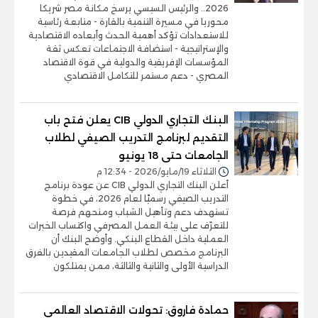
2026.. والرئيس السيسي يرسخ مكانة مصر شريكا
محوريا في مسيرة التنمية بالقارة - متابعة رئاسية
للاستعدادات تؤكد أهمية الحدث وأبعاده الاقتصادية
والإستراتيجية - استضافة الاجتماعات تعكس ثقة
المؤسسات الإفريقية والدولية في قوة الاقتصاد
المصري - دعم مستمر للتكامل الاقتصادي
البنك التجاري الدولي CIB يعلن فتح باب
التقديم لبرنامج التدريب الصيفي لطلاب
الجامعات حتى 18 يونيو
الثلاثاء 19/مايو/2026 - 12:34 م
أعلن البنك التجاري الدولي CIB عن عودة برنامج
التدريب الصيفي رسميًا لعام 2026، في خطوة
تستهدف دعم وتأهيل الشباب ومنحهم فرصة
للتعرّف على بيئة العمل المصرفي واكتساب الخبرات
العملية داخل القطاع البنكي. وأوضح البنك أن
البرنامج مخصص لطلاب الجامعات المقيدين بالفرق
الدراسية الأولى والثانية والثالثة، ممن يمتلكون
حمادة فاروق: تحولات الاقتصاد العالمي