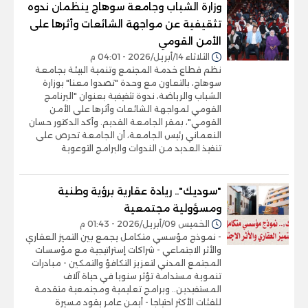
وزارة الشباب وجامعة سوهاج ينظمان ندوه
تثقيفية عن مواجهة الشائعات وأثرها على
الأمن القومي
الثلاثاء 14/أبريل/2026 - 04:01 م
نظم قطاع خدمة المجتمع وتنمية البيئة بجامعة
سوهاج، بالتعاون مع وحدة "تصدوا معنا" بوزارة
الشباب والرياضة، ندوة تثقيفية بعنوان "البرنامج
القومي لمواجهة الشائعات وأثرها على الأمن
القومي"، بمقر الجامعة القديم. وأكد الدكتور حسان
النعماني رئيس الجامعة، أن الجامعة تحرص على
تنفيذ العديد من الندوات والبرامج التوعوية
"سوديك".. ريادة عقارية برؤية وطنية
ومسؤولية مجتمعية
الخميس 09/أبريل/2026 - 01:43 م
- نموذج مؤسسي متكامل يجمع بين التميز العقاري
والأثر الاجتماعي - شراكات إستراتيجية مع مؤسسات
المجتمع المدني لتعزيز التكافؤ والتمكين - مبادرات
تنموية مستدامة تؤثر سنويا في حياة آلاف
المستفيدين.. وبرامج تعليمية ومجتمعية متقدمة
للفئات الأكثر احتياجا - أيمن عامر يقود مسيرة