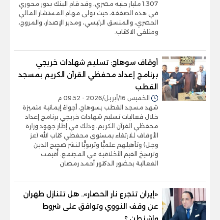
1.307 مليار جنيه مصري، وقد قام البنك بدور محوري
في هذه الصفقة، حيث تولى مهام المستشار المالي
الحصري، والمنسق الرئيسي، ومدير الإصدار، والمروج،
ومتلقى الاكتتاب.
أوقاف سوهاج: تسليم شهادات خريجي
برنامج إعداد محفظي القرآن الكريم بمسجد
القطب
الخميس 16/أبريل/2026 - 09:52 م
شهد مسجد القطب بسوهاج، أجواءً إيمانية متميزة
خلال فعاليات تسليم شهادات خريجي برنامج إعداد
محفظي القرآن الكريم، وذلك في إطار جهود وزارة
الأوقاف للارتقاء بمستوى محفظي كتاب الله (عز
وجل) وتأهيلهم علميًّا وتربويًّا لنشر صحيح الدين
وترسيخ القيم الأخلاقية في المجتمع. أُقيمت
الفعالية بحضور الدكتور أحمد رمضان
«إيران تتجرع نار الحصار».. هل تتنازل طهران
عن وقف النووي وتوافق على شروط
واشنطن ؟