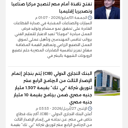
تفتح نافذة أمام مصر لتصبح مركزا صناعيا
وتصديريا إقليميا
الجمعة 01/مايو/2026 - 01:07 م
السيارات والصناعات المغذية في صدارة القطاعات
القادرة على تحقيق نمو مستدام وتوليد فرص
العمل مبادرة "موبيكا" تعيد الاعتبار للتعليم الفني
برواتب تنافس المهندسين وتأهيل عملي لسوق
العمل التصنيع الزراعي وتعظيم القيمة المضافة
مفتاح تعزيز تنافسية الصادرات المصرية حلم تصنيع
الروبوتات الشبيهة بالبشر في
البنك التجاري الدولي (CIB) يُتم بنجاح إتمام
الإصدار الثالث من البرنامج الرابع عشر
لتوريق شركة “بي. تك” بقيمة 1.307 مليار
جنيه مصري ضمن برنامج بقيمة 10 مليار
جنيه مصري
الإثنين 27/أبريل/2026 - 03:53 م
أعلن البنك التجاري الدولي - (CIB)، أكبر بنك قطاع
خاص في مصر، عن نجاحه في إتمام الإصدار الثالث
من البرنامج الرابع عشر لتوريق شركة “بي. تك” بقيمة