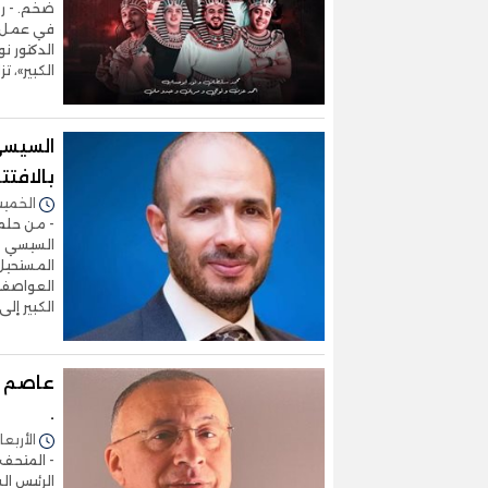
ضخم. - رد
في عمل ف
الدكتور ن
الكبير»، ت
السيسي.
بالافتت
الخميس 06/نوفمبر/2025 
- من حلم 
السيسي - 
المستحيل 
العواصف 
الكبير إل
عاصم س
.
الأربعاء 05/نوفمبر/2025 - 
- المتحف ا
الرئيس ال