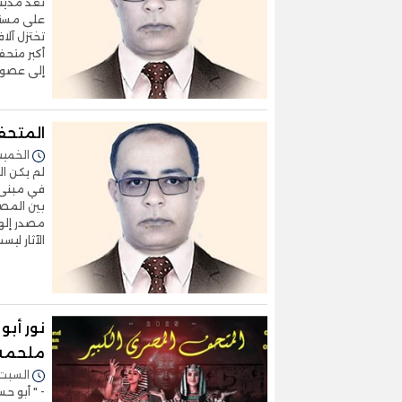
تُعدّ مدي
على مستو
تختزل آلا
أكبر متحف
إلى عصور 
المتحف 
الخميس 13/نوفمبر/2025 
لم يكن ال
في مبنى 
بين المصر
مصدر إلها
الآثار لي
نور أبو
ملحمة 
السبت 08/نوفمبر/2025 - :55
- " أبو 