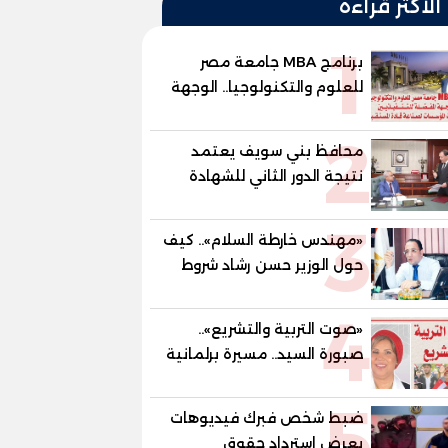
الأكثر قراءة
1
برنامج MBA جامعة مصر
للعلوم والتكنولوجيا.. الوجهة
المفضلة للتنفيذيين وقيادات
2
المؤسسات لصناعة قادة
محافظ بني سويف يعتمد
المستقبل
نتيجة الدور الثاني للشهادة
الإعدادية العامة بنسبة
3
79.9% نظامي ...و69.55%
«مهندس خارطة السلام».. كيف
منازل.. و70.56% للمهنية ..
حول الوزير حسن رشاد شروط
و100% للصُم وضعاف السمع
الحرب المعقدة إلى "خارطة
والنور للمكفوفين
4
طريق" للانسحاب والإعمار؟
«صوت التربية والتشريع»..
صبورة السيد.. مسيرة برلمانية
وتربوية تجمع بين تشريع
5
القوانين وصناعة الأجيال لبناء
ضبط شخص فبرك فيديوهات
الإنسان المصري
يعرض استرداد حقوق