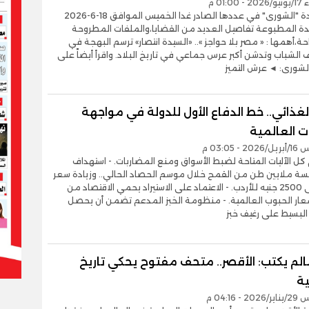
01:0 م
تنشر جريدة "الشورى" في عددها الصادر غدا الخميس الموافق 18-6-2026
دة المطبوعة تفاصيل العديد من القضايا،والملفات المطروحة
ة،أهمها : « مصر بلا حواجز ».. «السيدة انتصار» ترسم البهجة في
 الشباب وتدشن أكبر عرس جماعي في تاريخ البلاد. واقرأ أيضاً على
شورى: ◄ عرش التميز
لغذائي.. خط الدفاع الأول للدولة في مواجهة
ت العالمية
- 03:05 م
 كل الآليات المتاحة لضبط الأسواق ومنع المضاربات. - استهداف
سة ملايين طن من القمح خلال موسم الحصاد الحالي.. وزيادة سعر
التوريد إلى 2500 جنيه للأردب. - الاعتماد على الاستيراد يحمي الاقتصاد من
سعار الحبوب العالمية. - منظومة الخبز المدعم تضمن أن يحصل
البسيط على رغيف خبز
لم يكتب: الأقصر.. متحف مفتوح يحكي تاريخ
ية
- 04:16 م