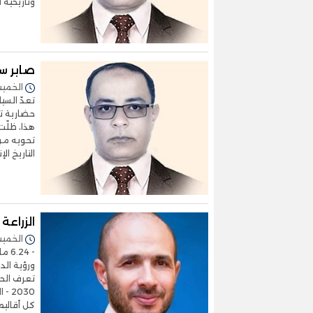
وتاريخية ل
صابر سا
الخميس 14/أغسطس/2025 
تعدّ السي
حضارية تع
هذا، ظلّت
تحويه من 
التاريخ ا
الزراعة 
الخميس 07/أغسطس/2025 
- 4
ورؤية الد
030
كل أقاليم