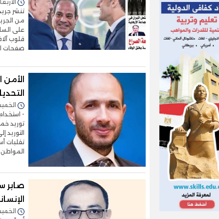
الأربعاء 17/يونيو/2026 - 0
من الجري
على الساح
قلوب آلاف
صفحات ال
الأمن ا
التحديا
الخميس 16/أبريل/2026 
- استخدام
توريد خم
تقلبات أ
المواطن 
صابر سا
الإنسان
الخميس 29/يناير/2026 