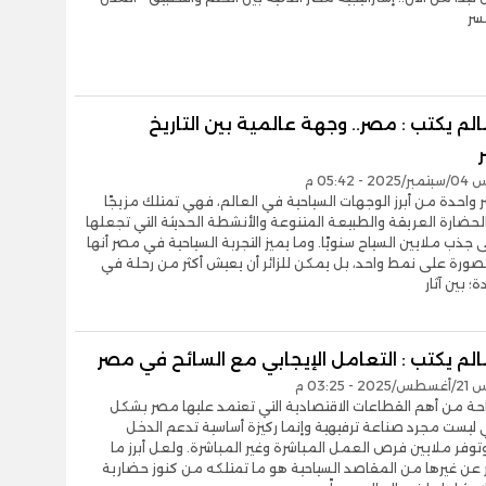
جسر
لم يكتب : مصر.. وجهة عالمية بين التاريخ
- 05:42 م
احدة من أبرز الوجهات السياحية في العالم، فهي تمتلك مزيجًا
 الحضارة العريقة والطبيعة المتنوعة والأنشطة الحديثة التي تجعلها
 جذب ملايين السياح سنويًا. وما يميز التجربة السياحية في مصر أنها
ورة على نمط واحد، بل يمكن للزائر أن يعيش أكثر من رحلة في
؛ بين آثار
لم يكتب : التعامل الإيجابي مع السائح في مصر
- 03:25 م
احة من أهم القطاعات الاقتصادية التي تعتمد عليها مصر بشكل
 ليست مجرد صناعة ترفيهية وإنما ركيزة أساسية تدعم الدخل
وفر ملايين فرص العمل المباشرة وغير المباشرة. ولعل أبرز ما
عن غيرها من المقاصد السياحية هو ما تمتلكه من كنوز حضارية