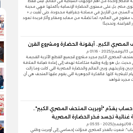
نة الأقصر واحدة من أهم الوجهات السياحية في العالم، ليس فقط
ى مصر، بل على مستوى الحضارة الإنسانية بأكملها. فهي مدينة
ف السنين من التاريخ في مساحة جغرافية محدودة، حتى لُقبت بـ «
 مفتوح في العالم»، لما تضمّه من معابد ومقابر وآثار فريدة تعود
الفراعنة، وتحديدًا
المصري الكبير.. أيقونة الحضارة ومشروع القرن
- 01:16 م
متحف المصري الكبير مجرد مشروع لتجميع القطع الأثرية القديمة
حديث، بل هو رؤية وطنية متكاملة تهدف إلى إعادة صياغة العلاقة
يين وتاريخهم، وبين العالم والحضارة المصرية التي كانت وما زالت
م للبشرية كلها. فالفكرة الجوهرية التي يقوم عليها المتحف هي أن
ست مجرد شواهد
 حساب يقدّم "أوبريت المتحف المصري الكبير"..
غنائية تجسد فخر الحضارة المصرية
05 م
حساب": شعرت بالفخر كمصري فحوّلت إحساسي إلى أوبريت وطني