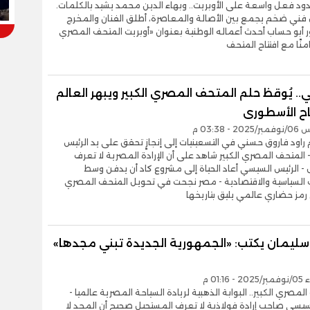
ود فعل واسعة على الأوبريت.. وبهاء الدين محمد يشيد بالكلمات.
ني ضخم يجمع بين الأصالة والمعاصرة، أطلق الفنان والمخرج
ور أبو حساب أحدث أعماله الوطنية بعنوان «أوبريت المتحف المصري
زامنًا مع افتتاح المتحف
. يُوقظ حلم المتحف المصري الكبير ويبهر العالم
اح الأسطورى
- 03:38 م
راود فاروق حسني في التسعينيات إلى إنجازٍ تحقق على يد الرئيس
المتحف المصري الكبير شاهد على أن الإرادة المصرية لا تعرف
- الرئيس السيسي أعاد الحياة إلى مشروع كاد أن يدفن وسط
السياسية والاقتصادية - مصر نجحت في تحويل المتحف المصري
ى رمز حضاري عالمي يليق بتاريخها
ليمان يكتب: «الجمهورية الجديدة تبني مجدها»
01:16 م
لمصري الكبير.. البوابة الذهبية لريادة السياحة المصرية عالميا -
سيسي صاحب إرادة فولاذية لا تعرف المستحيل صحيح أن المجد لا