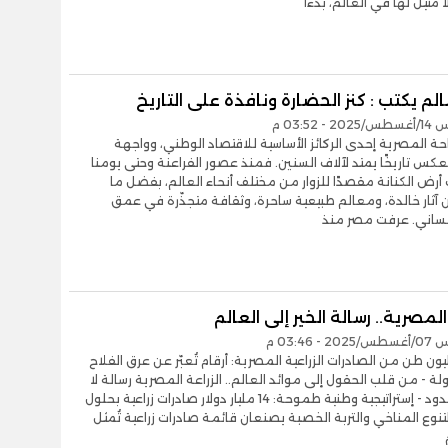
ا مثيل لها في العالم، بدءاً
لم يكتب : كنز الحضارة ونافذة على التاريخ
- 03:52 م
احة المصرية إحدى الركائز الأساسية للاقتصاد الوطني، وواجهة
كس تاريخًا يمتد لآلاف السنين. فمنذ عصور الفراعنة وحتى يومنا
 أرض الكنانة مقصدًا للزوار من مختلف أنحاء العالم، بفضل ما
آثار خالدة، ومعالم طبيعية ساحرة، وثقافة متجذّرة في عمق
لإنساني. عرفت مصر منذ
المصرية.. رسالة الخير إلى العالم
- 03:46 م
6.2 مليون طن من الصادرات الزراعية المصرية: أرقام تُعبّر عن عرق الفلاح
ولة - من قلب الحقول إلى موائد العالم.. الزراعة المصرية رسالة لا
تعرف الحدود - إستراتيجية وطنية طموحة: 14 مليار دولار صادرات زراعية بحلول
2 - التنوع المناخي والتربة الخصبة يصنعان قائمة صادرات زراعية تُمثل