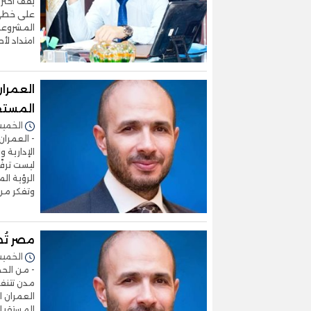
على خطى 
المشروعا
امتداد لأ
العمران
المستق
الخميس 16/أكتوبر/2025 
- العمران
الإدارية 
ليست ترفً
الرؤية ال
وتفكر من
مصر تُ
الخميس 02/أكتوبر/2025 
- من الحج
مدن تتنف
العمران ا
المستقبل 