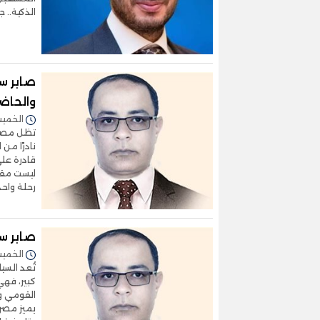
الذكية.. 
صابر سا
والحاضر
الخميس 04/سبتمبر/2025 
تظل مصر و
نادرًا من
قادرة على
ليست مقص
رحلة واحدة
صابر سا
الخميس 21/أغسطس/2025 
تُعد السي
كبير، فهي
القومي وت
يميز مصر 