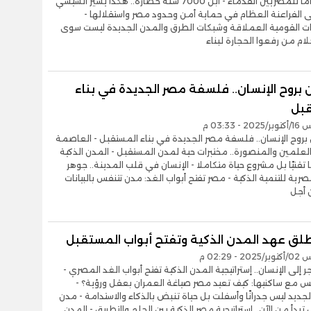
يقف احترامًا للمصريين القدماء - ابن 7000 سنة حضارة.. هكذا يسير السيسي
الفراعنة العظام في حماية أمن وحدود مصر واستقلالها -
ت القومية العملاقة وشبكات الطرق والمدن الجديدة ليست سوى
حلام من رفعوا الحجارة لبناء
 بروح الإنسان.. فلسفة مصر الجديدة في بناء
بل
- 03:33 م
 بروح الإنسان.. فلسفة مصر الجديدة في بناء المستقبل - العاصمة
والعلمين والمنصورة.. مختبرات حية لمدن المستقبل - المدن الذكية
ا تقنيًا بل مشروع حياة متكاملا - الإنسان في قلب المدينة.. جوهر
مصرية للتنمية الذكية - مصر تفتح أبواب الغد: مدن تتنفس بالبيانات
 أجل
طلق عهد المدن الذكية وتفتح أبواب المستقبل
- 02:29 م
ر إلى الإنسان.. إستراتيجية المدن الذكية تفتح أبواب الغد المصري -
س مع ساكنيها: كيف تعيد مصر صياغة العمران بعقل ورؤية؟ -
لجديد ليس جدرانًا وأسفلت بل حياة تنبض بالذكاء والاستدامة - مدن
تبدأ من الآن.. إستراتيجية مصر الذكية بين الحلم والتطبيق - المدن