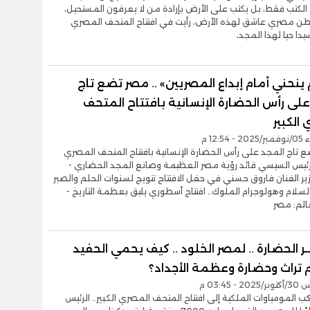
الكتب فقط، بل يكتب على الأرض بإرادة من لا يعرفون المستحيل،
اطن مصري عاشق لهذه الأرض، رأيت في افتتاح المتحف المصري
يدا حيا لهذا المجد،
 ينحني أمام إبداع المصريين» .. مصر تضع تاج
لى رأس الحضارة الإنسانية بافتتاح المتحف
الكبير
12:54 م
 تاج المجد على رأس الحضارة الإنسانية بافتتاح المتحف المصري
الرئيس السيسي قائد رؤية مصر العظيمة وصانع المجد الحضاري -
ير الفنان فاروق حسني في حفل الافتتاح تتويج لسنوات الحلم والصبر
السلام وهولوجرام الملوك.. افتتاح أسطوري يليق بعظمة التاريخ -
الم: مصر
ـر الحضارة .. لمصر الخلود .. كيف يحمي الحفيد
 تراث وحضارة وعظمة الأجداد؟
- 03:45 م
 المومياوات الملكية إلى افتتاح المتحف المصري الكبير.. الرئيس