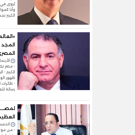
يُروى في 
وأنا كمو
الكبير تجس
«العالم
المجد ع
المصري 
الأربعاء 05/نوفمبر/2025 - 
- مصر تضع
الكبير - 
ظهور الوز
- طائرات 
رسالة للع
لمصــــ
العظيم
الخميس 30/أكتوبر/2025 
- من موكب