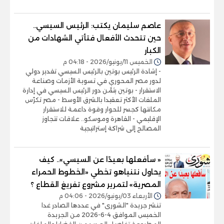
عاصم سليمان يكتب: الرئيس السيسي..
حين تتحدث الأفعال فتأتي الشهادات من
الكبار
الخميس 11/يونيو/2026 - 04:18 م
- إشادة الرئيس بوتين بالرئيس السيسي تقدير دولي
لدور مصر المحوري في تسوية الأزمات وصناعة
الاستقرار - بوتين يثمّن دور الرئيس السيسي في إدارة
الملفات الأكثر تعقيدا بالشرق الأوسط - مصر تكرّس
مكانتها كجسر للحوار وقوة داعمة للاستقرار
الإقليمي - القاهرة وموسكو.. علاقات تتجاوز
المصالح إلى شراكة إستراتيجية
« سأفعلها بعيدًا عن السيسي».. كيف
يحاول نتنياهو تخطي «الخطوط الحمراء
المصرية» لتمرير مشروع تفريغ القطاع ؟
الأربعاء 03/يونيو/2026 - 04:06 م
تنشر جريدة "الشورى" في عددها الصادر غدا
الخميس الموافق 4-6-2026 من الجريدة