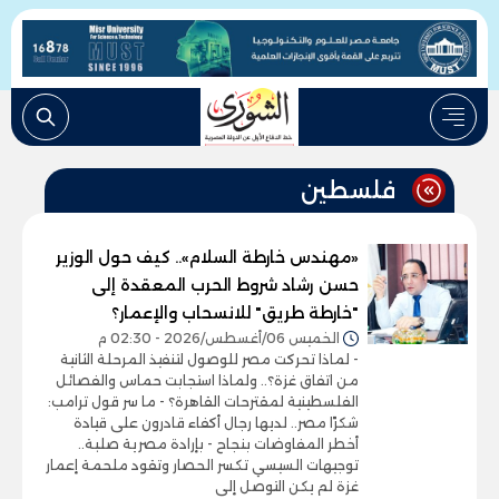
فلسطين
«مهندس خارطة السلام».. كيف حول الوزير
حسن رشاد شروط الحرب المعقدة إلى
"خارطة طريق" للانسحاب والإعمار؟
الخميس 06/أغسطس/2026 - 02:30 م
- لماذا تحركت مصر للوصول لتنفيذ المرحلة الثانية
من اتفاق غزة؟.. ولماذا استجابت حماس والفصائل
الفلسطينية لمقترحات القاهرة؟ - ما سر قول ترامب:
شكرًا مصر.. لديها رجال أكفاء قادرون على قيادة
أخطر المفاوضات بنجاح - بإرادة مصرية صلبة..
توجيهات السيسي تكسر الحصار وتقود ملحمة إعمار
غزة لم يكن التوصل إلى