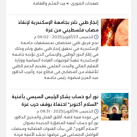
صفحات الشورى: ◄بيت العلـم والثقافة
إنجاز طبي نادر بجامعة الإسكندرية لإنقاذ
مصاب فلسطيني من غزة
الخميس 23/أكتوبر/2025 - 06:02 م
نجح فريق طبي متخصص بمستشفيات جامعة
الإسكندرية في تحقيق إنجاز طبي دقيق ونادر وذلك
في إطار الدور الوطني والإنسانى الذى تؤديه جامعة
الإسكندرية تنفيذًا لتوجيهات القيادة السياسية ووزارة
التعليم العالي والبحث العلمي بتقديم الدعم الطبي
للأشقاء من المصابين فى قطاع غزة. وأعرب الدكتور
عبد العزيز قنصوة، رئيس جامعة
نور أبو حساب يشكر الرئيس السيسي بأغنية
"السلام أكتوبر" احتفاءً بوقف حرب غزة
الخميس 16/أكتوبر/2025 - 08:31 م
في عودة فنية لافتة، أطلق الفنان والمخرج الدكتور
نور أبو حساب أغنيته المصوّرة الجديدة بعنوان
"السلام أكتوبر"، التي بدأت القنوات الفضائية ومنصات
التواصل الاجتماعي في عرضها. تجسّد الأغنية فرحة