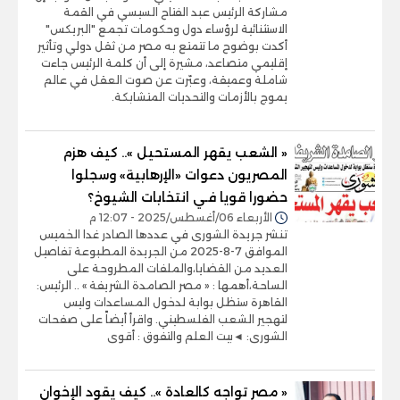
مشاركة الرئيس عبد الفتاح السيسي في القمة
الاستثنائية لرؤساء دول وحكومات تجمع "البريكس"
أكدت بوضوح ما تتمتع به مصر من ثقل دولي وتأثير
إقليمي متصاعد، مشيرة إلى أن كلمة الرئيس جاءت
شاملة وعميقة، وعبّرت عن صوت العقل في عالم
يموج بالأزمات والتحديات المتشابكة.
« الشعب يقهر المستحيل ».. كيف هزم
المصريون دعوات «الإرهابية» وسجلوا
حضورا قويا فـي انتخابات الشيوخ؟
الأربعاء 06/أغسطس/2025 - 12:07 م
تنشر جريدة الشورى في عددها الصادر غدا الخميس
الموافق 7-8-2025 من الجريدة المطبوعة تفاصيل
العديد من القضايا،والملفات المطروحة على
الساحة،أهمها : « مصر الصامدة الشريفة » .. الرئيس:
القاهرة ستظل بوابة لدخول المساعدات وليس
لتهجير الشعب الفلسطيني. واقرأ أيضاً على صفحات
الشورى: ◄بيت العلم والتفوق : أقوى
« مصر تواجه كالعادة ».. كيف يقود الإخوان