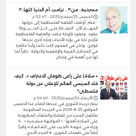
مسرحية.. من؟! .. ترامب..أم الدنيا كلها..؟!
الخميس 25/سبتمبر/2025 - 02:47 م
- مصر..أوصلت القضية الفلسطينية إلى ذروتها
المهــــم الآن.. الحفـــاظ علــى كـــل الخـــــيـــوط!
عقود.. وعقود طويلة مضت والقضية الفلسطينية
تتأرجح تارة في بؤرة الأحداث وتارة أخرى تجدها
تتوارى.. ولكن في العموم كانت دائما وأبدا حاضرة
في المحافل العربية والإقليمية والدولية.. نظراً لما
لها من أهمية في وجدان
« سلامًا على راعى طوفان الاعتراف ».. كيف
قاد السيسى العالم للإعلان عن دولة
فلسطين؟
الأربعاء 24/سبتمبر/2025 - 04:40 م
تنشر جريدة الشورى في عددها الصادر غدا الخميس
الموافق 25-9-2025 من الجريدة المطبوعة
تفاصيل العديد من القضايا،والملفات المطروحة
على الساحة،أهمها : « المواجهة مستــمرة » .. 4
وزراء فـي مهمة «الحـرب علـى الشـائعـات» واقرأ
أيضاً على صفحات الشورى: ◄المجد الأبدي ..