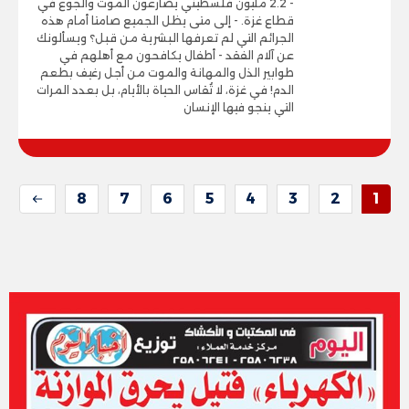
- 2.2 مليون فلسطيني يصارعون الموت والجوع في
قطاع غزة. - إلى متى يظل الجميع صامتا أمام هذه
الجرائم التي لم تعرفها البشرية من قبل؟ ويسألونك
عن آلام الفقد - أطفال يكافحون مع أهلهم في
طوابير الذل والمهانة والموت من أجل رغيف بطعم
الدم! في غزة، لا تُقاس الحياة بالأيام، بل بعدد المرات
التي ينجو فيها الإنسان
8
7
6
5
4
3
2
1