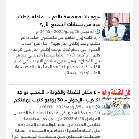
«يوميات مغمسة بالدم ».. لماذا سقطت
غزة من حسابات الجميع الآن؟
الخميس 26/يونيو/2025 - 04:45 م
- إذا كانت إيران تدافع عن فلسطين.. فلماذا لم
تطلب وقف إطلاق النار فيها؟ - هل تقرر “حماس”
الدخول في مفاوضات لوقف إطلاق النار على طريقة
طهران و”حزب الله”؟ - ماذا سيفعل الإرهابي نتنياهو
في القطاع؟.. وهل انتهى مشروع التهجير؟ في عالمٍ
انقلبت فيه المعايير، لم تعد الدماء تثير الغضب، ولا
الجثث توقظ الضمائر،
« لا مكان للقتلة والخونة».. الشعب يواجه
أكاذيب «الإخوان»: 30 يونيو كتبت نهايتكم
الأربعاء 25/يونيو/2025 - 01:07 م
تنشر جريدة الشورى في عددها الصادر غدا الخميس
الموافق 26-6-2025 من الجريدة المطبوعة
تفاصيل العديد من القضايا،والملفات المطروحة
على الساحة،أهمها : «دماء غزة المنسية » .. لمــاذا
سقـطـــت فلسطين مــن حــسابـــات الجــمـيــع الآن؟