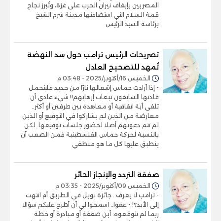
المصريين بإيقاف نيران الحرب على غزة، وتُبرز نجاح
قمة السلام التي استضافتها مدينة شرم الشيخ
برئاسة السيد الرئيس
تصريحات الرئيس ترامب حول سد النهضة
تُمهد للتصحيح العادل
الخميس 16/أكتوبر/2025 - 03:48 م
- إذا أرادت حماس إشعالها نارًا من جديد فليتحمل
قادتها السابقون تبعات إرهابهم!! شيء عادي أن
تلقى أية اتفاقية أو معاهدة بين طرفين أو أكثر..
معارضة من الذين لم يشاركوا في التوقيع أو الذين
لم تتم دعوتهم أصلا لحضور جلسات توقيعها. لكن
بالنسبة لحركة حماس الفلسطينية فمن الصعب أن
ينطبق عليها كل ما هو منطقي
صفقة التردد والإنجاز الحائر
الخميس 09/أكتوبر/2025 - 03:35 م
- ترامب لا يعرف.. جائزة نوبل في الطريق أم انتهت
إلى الأبد؟! - عفوا.. اسمحوا لي أن أطرح عليكم سؤالا
ربما لم تتوقعوه: أين صفقة أو مبادرة أو خطة