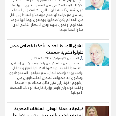
مع كل يوم يمر تتكشف حقائق وتتفجر مفاجآت لم
تكن الغالبية العظمى من الشعوب تدري عنها شيئا
قبل اشتعال ألسنة اللهب التي انطلقت إلى السماء
ربما من غير دراسة أو تقييم موقف أو استنادا إلى تلال
من الثقة لم يكن أصحابها يتوقعون يوما أنها سوف
تمتد لهم أو تحول بينهم وبين الانتصار الكاسح الذي
ملأوا الدنيا صياحا
الشرق الأوسط الجديد.. يأخذ بالقصاص ممن
حاولوا تشويه سمعته
الخميس 12/فبراير/2026 - 12:43 م
- السيسي وبن سلمان وبن زايد يبتعدون عن إسرائيل
- اكتشفوا اللعبة.. ورفضوا الانصياع للابتزاز والتحايل -
ترامب يهدد بإعادة التقارب مع نتنياهو - المستوطنون
يرفضون أية محاولات لتمكين الفلسطينيين من
أراضيهم - غزة.. إلى متى تظل محلك سر ؟! عندما
وقفت كوندوليزا رايس وزيرة خارجية الولايات المتحدة
الأمريكية
قيادية بـ حماة الوطن: العلاقات المصرية
التركية تشهد نقلة نوعية وزخماً متصاعداً