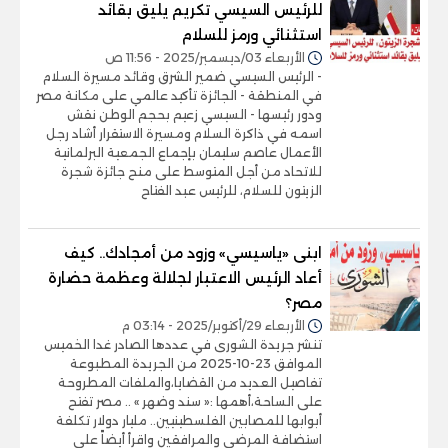
للرئيس السيسي تكريم يليق بقائد
استثنائي ورمز للسلام
الأربعاء 03/ديسمبر/2025 - 11:56 ص
- الرئيس السيسي ضمير الشرق وقائد مسيرة السلام
في المنطقة - الجائزة تأكيد عالمي على مكانة مصر
ودور رئيسها - السيسي زعيم بحجم الوطن نقش
اسمه في ذاكرة السلام ومسيرة الاستقرار أشاد رجل
الأعمال عاصم سليمان بإجماع الجمعية البرلمانية
للاتحاد من أجل المتوسط على منح جائزة شجرة
الزيتون للسلام، للرئيس عبد الفتاح
ابنى «ياسيسي» وزود من أمجادك.. كيف
أعاد الرئيس الاعتبار لجلالة وعظمة حضارة
مصر؟
الأربعاء 29/أكتوبر/2025 - 03:14 م
تنشر جريدة الشورى في عددها الصادر غدا الخميس
الموافق 23-10-2025 من الجريدة المطبوعة
تفاصيل العديد من القضايا،والملفات المطروحة
على الساحة،أهمها :« سند وضهر » .. مصر تفتح
أبوابها للمصابين الفلسطينيين.. مليار دولار تكلفة
استضافة المرضى والمرافقين واقرأ أيضاً على