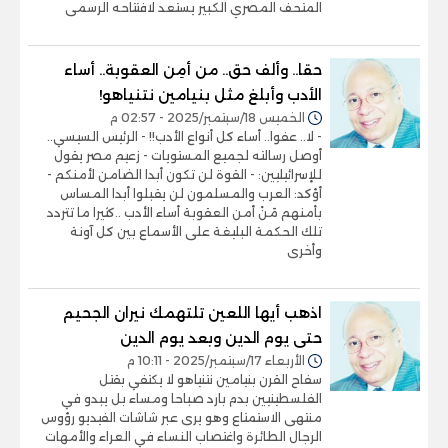
المتحف المصري الكبير يستعد لافتتاحه الرسمى
حقا.. وألف حق.. من أمِن العقوبة.. أساء
الأدب وأبلغ مثل بنيامين نتنياهو!
الخميس 18/سبتمبر/2025 - 02:57 م
- لا.. عفوا.. أساء كل أنواع الأدب!! - الرئيس السيسي..
أوصل رسالته لجميع المستويات - زعيم مصر يقول
للإسرائيليين: - القوة لن تكون أبدا الضامن لأمنكم -
أؤكد: العرب والمسلمون لن يقبلوا أبدا المساس
بأمنهم مَنْ أمن العقوبة أساء الأدب ..كثيرا ما تتردد
تلك الحكمة البليغة على الأسماع بين كل آونة
وأخرى
اذهب أيها اللعين تلتهمك نيران الجحيم
حتى يوم الدين وبعد يوم الدين
الأربعاء 17/سبتمبر/2025 - 10:11 م
سفاح القرن بنيامين نتنياهو لا يكتفي بقتل
الفلسطينيين بدم بارد صباحا ومساء بل يبدو في
منتهى الاستمتاع وهو يرى عبر شاشات الفيديو رؤوس
الرجال الطائرة واغتصاب النساء في العراء والأمهات