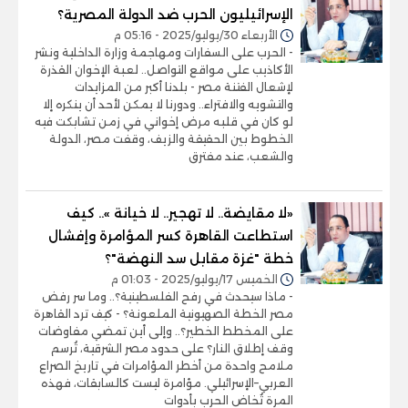
الإسرائيليون الحرب ضد الدولة المصرية؟
الأربعاء 30/يوليو/2025 - 05:16 م
- الحرب على السفارات ومهاجمة وزارة الداخلية ونشر
الأكاذيب على مواقع التواصل.. لعبة الإخوان القذرة
لإشعال الفتنة مصر - بلدنا أكبر من المزايدات
والتشويه والافتراء.. ودورنا لا يمكن لأحد أن ينكره إلا
لو كان في قلبه مرض إخواني في زمن تشابكت فيه
الخطوط بين الحقيقة والزيف، وقفت مصر، الدولة
والشعب، عند مفترق
«لا مقايضة.. لا تهجير.. لا خيانة ».. كيف
استطاعت القاهرة كسر المؤامرة وإفشال
خطة "غزة مقابل سد النهضة"؟
الخميس 17/يوليو/2025 - 01:03 م
- ماذا سيحدث في رفح الفلسطينية؟.. وما سر رفض
مصر الخطة الصهيونية الملعونة؟ - كيف ترد القاهرة
على المخطط الخطير؟.. وإلى أين تمضي مفاوضات
وقف إطلاق النار؟ على حدود مصر الشرقية، تُرسم
ملامح واحدة من أخطر المؤامرات في تاريخ الصراع
العربي–الإسرائيلي. مؤامرة ليست كالسابقات، فهذه
المرة تُخاض الحرب بأدوات