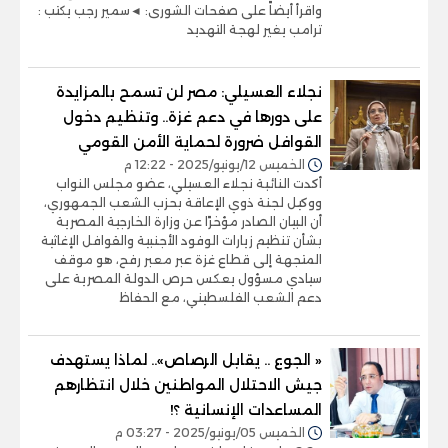
واقرأ أيضاً على صفحات الشورى: ◄سمير رجب يكتب :
ترامب يغير لهجة التهديد
نجلاء العسيلي: مصر لن تسمح بالمزايدة
على دورها في دعم غزة.. وتنظيم دخول
القوافل ضرورة لحماية الأمن القومي
الخميس 12/يونيو/2025 - 12:22 م
أكدت النائبة نجلاء العسيلي، عضو مجلس النواب
ووكيل لجنة ذوي الإعاقة بحزب الشعب الجمهوري،
أن البيان الصادر مؤخرًا عن وزارة الخارجية المصرية
بشأن تنظيم زيارات الوفود الأجنبية والقوافل الإغاثية
المتجهة إلى قطاع غزة عبر معبر رفح، هو موقف
سيادي مسؤول يعكس حرص الدولة المصرية على
دعم الشعب الفلسطيني، مع الحفاظ
« الجوع .. يقابل الرصاص».. لماذا يستهدف
جيش الاحتلال المواطنين خلال انتظارهم
المساعدات الإنسانية ؟!
الخميس 05/يونيو/2025 - 03:27 م