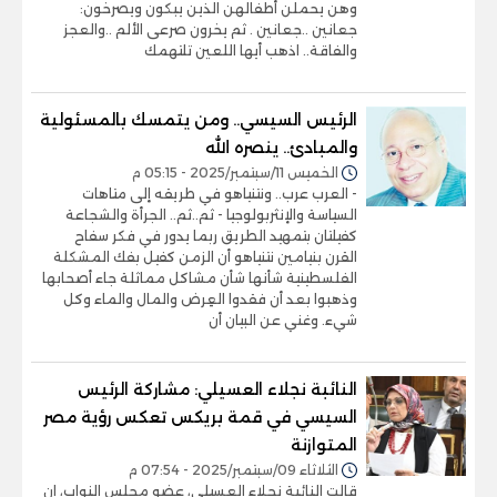
وهن يحملن أطفالهن الذين يبكون ويصرخون:
جعانين ..جعانين . ثم يخرون صرعى الألم ..والعجز
والفاقة.. اذهب أيها اللعين تلتهمك
الرئيس السيسي.. ومن يتمسك بالمسئولية
والمبادئ.. ينصره الله
الخميس 11/سبتمبر/2025 - 05:15 م
- العرب عرب.. ونتنياهو في طريقه إلى متاهات
السياسة والإنثربولوجيا - ثم..ثم.. الجرأة والشجاعة
كفيلتان بتمهيد الطريق ربما يدور في فكر سفاح
القرن بنيامين نتنياهو أن الزمن كفيل بفك المشكلة
الفلسطينية شأنها شأن مشاكل مماثلة جاء أصحابها
وذهبوا بعد أن فقدوا العِرض والمال والماء وكل
شيء. وغني عن البيان أن
النائبة نجلاء العسيلي: مشاركة الرئيس
السيسي في قمة بريكس تعكس رؤية مصر
المتوازنة
الثلاثاء 09/سبتمبر/2025 - 07:54 م
قالت النائبة نجلاء العسيلي، عضو مجلس النواب، إن