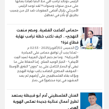
الرئيس دونالد ترامب التي ملأ الدنيا صياحا بشأنها
على مدى سنوات وسنوات؟! لقد توعد الرئيس
الأمريكي بإنزال أقصى العقوبات ضد كل من يتسبب
بطريق أو بآخر في تعطيل
«حماس أضاعت القضية.. ومصر منعت
التهجير» .. كيف تكتب خطة ترامب نهاية
قطاع غزة؟
الخميس 02/أكتوبر/2025 - 02:53 م
- لماذا يجب أن توافق حماس على المبادرة
الأمريكية؟.. وما سر دعم الدول العربية لسيد البيت
الأبيض؟ - الخيار الوحيد المتاح.. إما الحفاظ على ما
تبقى أو الدمار الكامل على يد "نيرون" الشرق الأوسط
- الموقف المصري الصامد يكتب نهاية التهجير
ويؤكد بقاء الفلسطينيين على أرضهم لم يعد
المشهد في غزة محصورًا في دمار
الفنان الفلسطيني آدم أبو قبيطة يستعد
لطرح أعمال غنائية جديدة تعكس الهوية
العربي