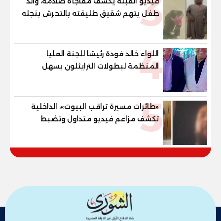
3
فيديو القبلة يكشف مفاجأة صادمة، والد
طفل يتهم شقيق طليقته بالتحرش بنجله
في القليوبية
4
اللواء خالد فودة رئيسًا للجنة العليا
المنظمة لبطولات الترايثلون بسهل
حشيش
5
«طائرات مسيرة تراقب البيوت»، الداخلية
تكشف مزاعم فيديو متداول وتضبط
صاحبه المريض نفسيا