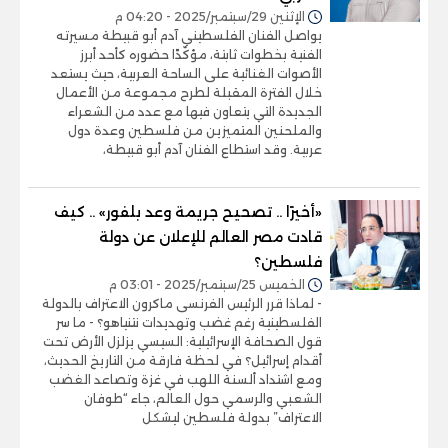
الإثنين 29/سبتمبر/2025 - 04:20 م
يواصل الفنان الفلسطيني آدم أبو قبيطة مسيرته
الفنية بخطوات ثابتة، مؤكّدًا حضوره كأحد أبرز
الأصوات الغنائية على الساحة العربية، حيث يستعد
خلال الفترة المقبلة لطرح مجموعة من الأعمال
الجديدة التي يتعاون فيها مع عدد من الشعراء
والملحنين المتميزين من فلسطين وعدة دول
عربية. وقد استطاع الفنان آدم أبو قبيطة،
«أخيرًا .. تصحيح جريمة وعد بلفور» .. كيف
قادت مصر العالم للإعلان عن دولة
فلسطين؟
الخميس 25/سبتمبر/2025 - 03:01 م
- لماذا قرر الرئيس الفرنسى ماكرون الاعتراف بالدولة
الفلسطينية رغم غضب وتهديدات نتنياهو؟ - ما سر
قول الصحافة الإسرائيلية: السيسي يزلزل الأرض تحت
أقدام إسرائيل؟ في لحظة فارقة من التاريخ الحديث،
ومع اشتداد ألسنة اللهب في غزة وتصاعد الغضب
الشعبي والرسمي حول العالم، جاء “طوفان
الاعتراف” بدولة فلسطين ليشكل