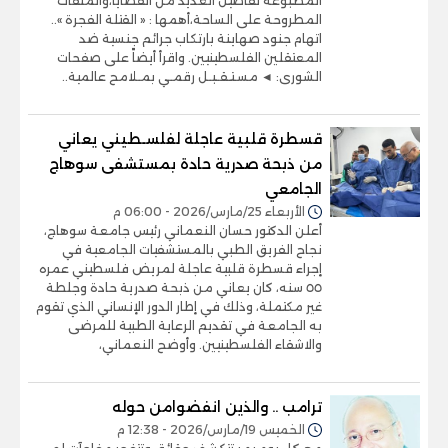
المطبوعة تفاصيل العديد من القضايا،والملفات
المطروحة على الساحة،أهمها : « القتلة الفجرة »..
اتهام جنود صهاينة بارتكاب جرائم جنسية ضد
المعتقلين الفلسطينيين. واقرأ أيضاً على صفحات
الشورى: ◄ مسـتـقـبـل رقمـي بمـلامح عالمية..
قسطرة قلبية عاجلة لفلسـطيني يعاني
من ذبحة صدرية حادة بمستشفى سوهاج
الجامعي
الأربعاء 25/مارس/2026 - 06:00 م
أعلن الدكتور حسان النعماني رئيس جامعة سوهاج،
نجاح الفريق الطبي بالمستشفيات الجامعية في
إجراء قسطرة قلبية عاجلة لمريض فلسطيني عمره
٥٥ سنه، كان يعاني من ذبحة صدرية حادة وجلطة
غير مكتملة، وذلك في إطار الدور الإنساني الذي تقوم
به الجامعة في تقديم الرعاية الطبية للمرضى
والاشقاء الفلسطينيين. وأوضح النعماني،
ترامب .. والذين انفضوامن حوله
الخميس 19/مارس/2026 - 12:38 م