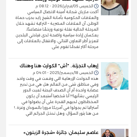
الخميس 05/فبراير/2026 - 08:12 م
أكدت ماريان شحاتة أمينة الاتصال السياسي
والعلاقات الحكومية بأمانة الشيخ زايد بحزب حماة
الوطن، أن العلاقات المصرية – التركية تشهد خلال
المرحلة الحالية نقلة نوعية وزخمًا متصاعدًا،
يعكسان إرادة سياسية واضحة لدى قيادتي البلدين
لتعزيز أطر التعاون الثنائي، والانتقال بالعلاقات إلى
مرحلة أكثر تقدمًا تقوم على
إرهاب التجزئة.. "أسّ" الكوارث هنا وهناك
الخميس 18/ديسمبر/2025 - 04:01 م
هذه الحوادث الإرهابية التي وقعت في وقت واحد
وفي مناطق شتى من العالم هل هي من تدبير
عصابة واحدة أم أن الصدف البحتة لعبت الدور
الرئيسي بشأنها؟! أنا شخصيا أستبعد أن يكون
المخططون لديهم القدرة على أن يصولوا في
أستراليا ثم يجولوا في أمريكا مرورا بالسودان وغزة..!
من هنا يثور السؤال: وهل تدخل الجرائم التي
عاصم سليمان: جائزة «شجرة الزيتون»