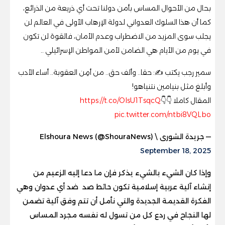
بحال من الأحوال المساس بأمن دولنا تحت أي ذريعة من الذرائع،
كما أن هذا السلوك العدواني لدولة الإرهاب الأولى في العالم لن
يجلب سوى المزيد من الاضطراب وعدم الأمان، فالقوة لن تكون
في يوم من الأيام هي الضامن لأمن المواطن الإسرائيلي ..
سمير رجب يكتب ✍️: حقا.. وألف حق.. من أمِن العقوبة.. أساء الأدب
وأبلغ مثل بنيامين نتنياهو!
المقال كاملا 👇👇
https://t.co/OlsU1TsqcQ
pic.twitter.com/ntbi8VQLbo
— جريدة الشورى \ Elshoura News (@ShouraNews)
September 18, 2025
وإذا كان الشيء بالشيء يذكر فإن ما دعا إليه الزعيم من
إنشاء آلية عربية إسلامية تكون حائط صد ضد أي عدوان وهي
الفكرة القديمة الجديدة والتي نأمل أن تتم وفق آلية تضمن
لها النجاح في ردع كل من تسول له نفسه مجرد المساس