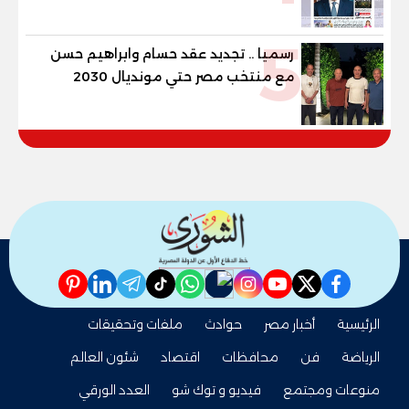
5
رسميا .. تجديد عقد حسام وابراهيم حسن
مع منتخب مصر حتي مونديال 2030
pinterest
linkedin
telegram
whatsapp
tiktok
instagram
nabd
youtube
twitter
facebook
الرئيسية
أخبار مصر
حوادث
ملفات وتحقيقات
الرياضة
فن
محافظات
اقتصاد
شئون العالم
منوعات ومجتمع
فيديو و توك شو
العدد الورقي