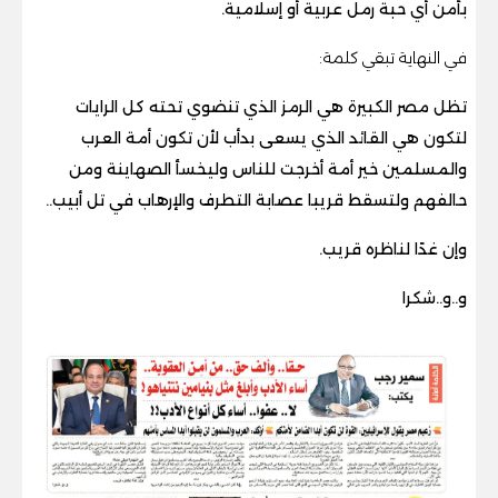
بأمن أي حبة رمل عربية أو إسلامية.
في النهاية تبقي كلمة:
تظل مصر الكبيرة هي الرمز الذي تنضوي تحته كل الرايات
لتكون هي القائد الذي يسعى بدأب لأن تكون أمة العرب
والمسلمين خير أمة أخرجت للناس وليخسأ الصهاينة ومن
حالفهم ولتسقط قريبا عصابة التطرف والإرهاب في تل أبيب..
وإن غدًا لناظره قريب.
و..و..شكرا