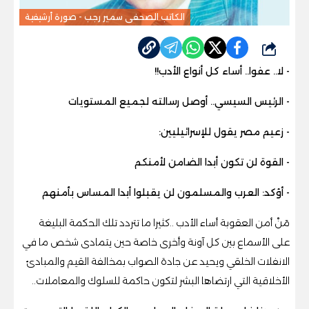
الكاتب الصحفى سمير رجب - صورة أرشيفية
شارك
- لا.. عفوا.. أساء كل أنواع الأدب!!
- الرئيس السيسي.. أوصل رسالته لجميع المستويات
- زعيم مصر يقول للإسرائيليين:
- القوة لن تكون أبدا الضامن لأمنكم
- أؤكد: العرب والمسلمون لن يقبلوا أبدا المساس بأمنهم
مَنْ أمن العقوبة أساء الأدب ..كثيرا ما تتردد تلك الحكمة البليغة
على الأسماع بين كل آونة وأخرى خاصة حين يتمادى شخص ما في
الانفلات الخلقي ويحيد عن جادة الصواب بمخالفة القيم والمبادئ
الأخلاقية التي ارتضاها البشر لتكون حاكمة للسلوك والمعاملات..