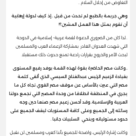
التفاوض من إحلال السلام ..
وهي جريمة بالطبع لم تحدث من قبل ..إذ كيف لدولة إرهابية
أن تقوم بمثل هذا العمل المشين؟!
..لذا كان من الضروري الدعوة لقمة عربية- إسلامية في الدوحة
التي شهدت العدوان الغادر بمشاركة الزعماء العرب والمسلمين
لبحث الأمر والخروج بقرارات رادعة تمنع حدوث ذلك مستقبلا.
..وكانت مصر الحاضرة بقوة لهذه القمة بوفد رفيع المستوى
بقيادة الزعيم الرئيس عبدالفتاح السيسي الذي ألقى كلمة
مصر التي عبرت بالأساس عن موقف مصر القوي تجاه كل ما
يجري في المنطقة انطلاقا من وحدة المصير التي تجمع دولنا
العربية والإسلامية..وقد أحسن زعيم مصر صنعا حين وجه
رسائله إلى الجميع وعلى كافة المستويات ليقف الجميع على
حدود مسئولياته وينحي السلبيات جانبا .
وكانت إشارة الرئيس، واضحة للجميع بأننا كعرب ومسلمين لن نقبل