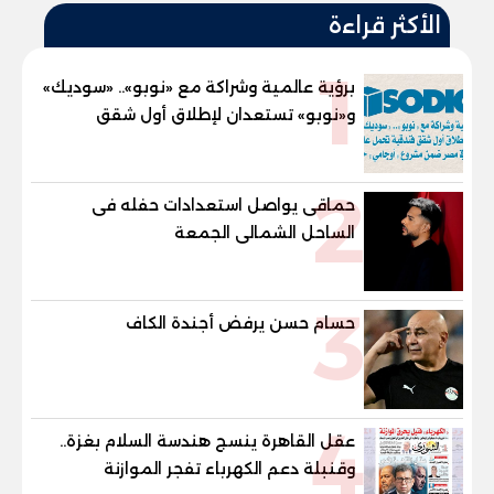
الأكثر قراءة
1
برؤية عالمية وشراكة مع «نوبو».. «سوديك»
و«نوبو» تستعدان لإطلاق أول شقق
فندقية تحمل علامة "نوبو" العالمية في
مصر ضمن مشروع «أوجامي» خلال أيام
2
حماقى يواصل استعدادات حفله فى
الساحل الشمالى الجمعة
3
حسام حسن يرفض أجندة الكاف
4
عقل القاهرة ينسج هندسة السلام بغزة..
وقنبلة دعم الكهرباء تفجر الموازنة