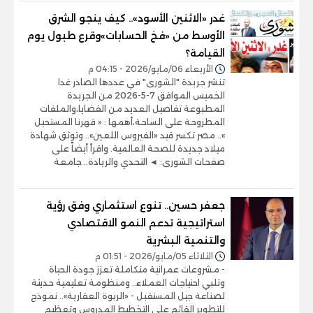
غدر «الاثنين الأسود».. كيف ينجو الشرق
الأوسط من «فخ الحسابات»وقرع طبول يوم
القيامة؟
الأربعاء 06/مايو/2026 - 04:15 م
تنشر جريدة "الشورى" في عددها الصادر غدا
الخميس الموافق 7-5-2026 من الجريدة
المطبوعة تفاصيل العديد من القضايا،والملفات
المطروحة على الساحة،أهمها : « قهرنا المستحيل
».. مصر تكسر قيد «الفيروس اللعين».. وتوثق شهادة
ميلاد جديدة للصحة العالمية. واقرأ أيضاً على
صفحات الشورى: ◄ التحدي والريادة.. جامعة
جعفر حسين.. تنوع استثماري وفق رؤية
استراتيجية تدعم النمو الاقتصادي
والتنمية البشرية
الثلاثاء 05/مايو/2026 - 01:51 م
- مشروعات عمرانية متكاملة تعزز جودة الحياة
وتلبي احتياجات العملاء.. ومنظومة تعليمية حديثة
لصناعة جيل المستقبل - «الربوة العقارية».. نموذج
للتطوير القائم على التخطيط المدروس وتعظيم