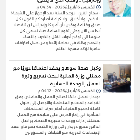
الخميس 16/أبريل/2026 - 04:34 م
- سفاح القرن.. يتوعد السنة بعد الإجهاز على الشيعة!
- لا قيم.. ولا أخلاق.. ولا كرامة أصارحكم القول بكل
صدق وقناعة ويقين بأن أمريكا وإسرائيل لن تنفصلا
أبدا من الآن وحتى تقوم الساعة حيث تسعى كل
منهما الى توفير أدوات القتل والضرب والنسف
والتدمير وذلك في بجاحة زائدة ومن خلال اعترافات
سافرة تؤكد مسيرة الظلم
وكيل صحة سوهاج يعقد اجتماعًا دوريًا مع
ممثلي وزارة المالية لبحث تسريع وتيرة
العمل بالوحدة الحسابية
الخميس 16/أبريل/2026 - 04:12 م
دويدار: نعمل دائمًا لصالح العمل والعاملين وفق
القواعد والمعايير المنظمة والتوصل إلى حلول
كاملة لجميع العقبات أمام صرف المستحقات
المتأخرة في إطار الحرص على متابعة سير العمل
بمختلف إدارات ووحدات مديرية الصحة، يواصل
الدكتور عمرو دويدار وكيل وزارة الصحة بسوهاج، عقد
الإجتماعات الدورية مع القيادات والمسؤولين