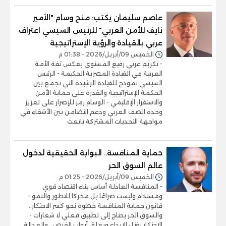
عاصم سليمان يكتب: منح وسام "الأمير
نايف للأمن العربي" للرئيس السيسي اعتراف
عربي بالقيادة والرؤية الإستراتيجية
الخميس 09/أبريل/2026 - 01:38 م
- تكريم عربي رفيع المستوى يعكس ثقة الأمة
العربية في القيادة المصرية الحكيمة - الرئيس
السيسي نموذج للقيادة الرشيدة التي تجمع بين
الحكمة الإستراتيجية والقدرة على حماية الأمن
والاستقرار الإقليمي - الوسام رمز للإصرار على تعزيز
وحدة الصف العربي ودعم التضامن بين الأشقاء في
مواجهة التحديات المشتركة تابعت
حماية المنافسة.. البوابة الحقيقية لدخول
عالم السوق الحر
الخميس 09/أبريل/2026 - 01:25 م
- المنافسة العادلة أساس بناء اقتصاد قوي
ومستدام وليست صراعًا بل محركا للتطور والنمو -
قانون حماية المنافسة خطوة نحو كسر الاحتكار..
والسوق الحر يحتاج إلى تطبيق فعلي لا شعارات -
الاحتكار يقتل الإبداع ويغلق أبواب الفرص.. والعدالة