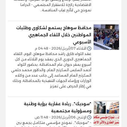
الاقتصادية ركيزة للاستقرار المجتمعي - الدراما
نموذج حي لتأثير غياب المنافسة..
محافظ سوهاج يستمع لشكاوى وطلبات
المواطنين خلال اللقاء الجماهيري
الأسبوعي
الثلاثاء 07/أبريل/2026 - 04:48 م
عقد اللواء طارق راشد محافظ سوهاج، اليوم، اللقاء
الجماهيري الدوري الذي يعقد يوم الثلاثاء من كل
أسبوع بمقر ديوان عام المحافظة، بحضور اللواء
أحمد السايس السكرتير العام، والدكتور محمد حلمي
السكرتير العام المساعد، إلى جانب عدد من وكلاء
الوزارات ورؤساء الجهات التنفيذية بالمحافظة، وذلك
في إطار الحرص على تعزيز
"سوديك".. ريادة عقارية برؤية وطنية
ومسؤولية مجتمعية
الإثنين 06/أبريل/2026 - 11:48 ص
- "سوديك".. نموذج مؤسسي متكامل يجمع بين