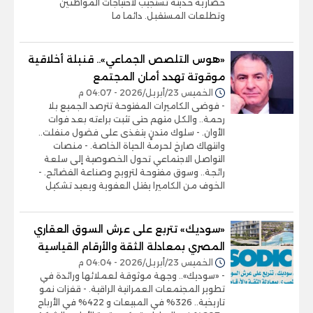
حضارية حديثة تستجيب لاحتياجات المواطنين
وتطلعات المستقبل. دائما ما
«هوس التلصص الجماعي».. قنبلة أخلاقية
موقوتة تهدد أمان المجتمع
الخميس 23/أبريل/2026 - 04:07 م
- فوضى الكاميرات المفتوحة تترصد الجميع بلا
رحمة.. والكل متهم حتى تثبت براءته بعد فوات
الأوان. - سلوك متدنٍ يتغذى على فضول منفلت..
وانتهاك صارخ لحرمة الحياة الخاصة. - منصات
التواصل الاجتماعي تحول الخصوصية إلى سلعة
رائجة.. وسوق مفتوحة لترويج وصناعة الفضائح. -
الخوف من الكاميرا يقتل العفوية ويعيد تشكيل
«سوديك» تتربع على عرش السوق العقاري
المصري بمعادلة الثقة والأرقام القياسية
الخميس 23/أبريل/2026 - 04:04 م
- «سوديك».. وجهة موثوقة لعملائها ورائدة في
تطوير المجتمعات العمرانية الراقية. - قفزات نمو
تاريخية.. 326% في المبيعات و 422% في الأرباح