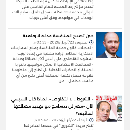
و207% في الإيرادات تعكس قوة الأداء. - الشركة
تتصدر مؤشر رضا العملاء للعام الخامس على
التوالي محققة 55 نقطة. - سجل حافل بتسليم آلاف
الوحدات في مواعيدها وفق أعلى درجات
حين تصبح المنافسة عدالة لا رفاهية
الخميس 23/أبريل/2026 - 03:55 م
- تعديلات قانون حماية المنافسة ومنع الممارسات
الاحتكارية انعكاس لإرادة حقيقية في إعادة ترتيب
المشهد الاقتصادي على أسس أكثر انضباطًا وعدالة.
- المخالفات الاقتصادية لا يمكن مواجهتها بالنوايا
الحسنة أو التحذيرات اللفظية بل تحتاج إلى منظومة
قانونية تجعل تكلفة المخالفة أعلى بكثير من أي
مكسب محتمل. - من
« الشروط .. لا التفاوض».. لماذا قال السيسي
الآن «مصر لن تتسامح مع تهديد مصالحها
المائية»؟
الأربعاء 22/أبريل/2026 - 03:42 م
تنشر جريدة "الشورى" في عددها الصادر غدا