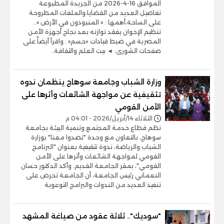
الموافق 16-4-2026 من الجريدة المطبوعة
تفاصيل العديد من القضايا،والملفات المطروحة
على الساحة،أهمها : « المنبوذون في الأرض »..
تنظيم الإخوان يفقد توازنه بعد نجاح أجهزة الأمن
المصرية في ضبط قيادات «حسم» . واقرأ أيضاً على
صفحات الشورى: ◄ بيت العلم والثقافة..
وزارة الشباب وجامعة سوهاج ينظمان ندوه
تثقيفية عن مواجهة الشائعات وأثرها على
الأمن القومي
الثلاثاء 14/أبريل/2026 - 04:01 م
نظم قطاع خدمة المجتمع وتنمية البيئة بجامعة
سوهاج، بالتعاون مع وحدة "تصدوا معنا" بوزارة
الشباب والرياضة، ندوة تثقيفية بعنوان "البرنامج
القومي لمواجهة الشائعات وأثرها على الأمن
القومي"، بمقر الجامعة القديم. وأكد الدكتور حسان
النعماني رئيس الجامعة، أن الجامعة تحرص على
تنفيذ العديد من الندوات والبرامج التوعوية
"سوديك".. ثلاثة عقود من صياغة المشهد