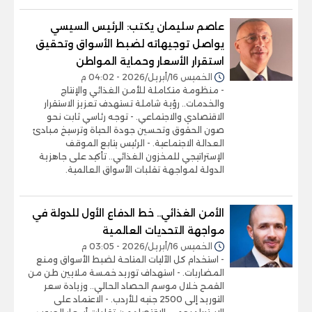
عاصم سليمان يكتب: الرئيس السيسي
يواصل توجيهاته لضبط الأسواق وتحقيق
استقرار الأسعار وحماية المواطن
الخميس 16/أبريل/2026 - 04:02 م
- منظومة متكاملة للأمن الغذائي والإنتاج
والخدمات.. رؤية شاملة تستهدف تعزيز الاستقرار
الاقتصادي والاجتماعي. - توجه رئاسي ثابت نحو
صون الحقوق وتحسين جودة الحياة وترسيخ مبادئ
العدالة الاجتماعية. - الرئيس يتابع الموقف
الإستراتيجي للمخزون الغذائي.. تأكيد على جاهزية
الدولة لمواجهة تقلبات الأسواق العالمية.
الأمن الغذائي.. خط الدفاع الأول للدولة في
مواجهة التحديات العالمية
الخميس 16/أبريل/2026 - 03:05 م
- استخدام كل الآليات المتاحة لضبط الأسواق ومنع
المضاربات. - استهداف توريد خمسة ملايين طن من
القمح خلال موسم الحصاد الحالي.. وزيادة سعر
التوريد إلى 2500 جنيه للأردب. - الاعتماد على