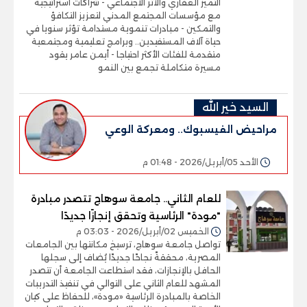
التميز العقاري والأثر الاجتماعي - شراكات استراتيجية
مع مؤسسات المجتمع المدني لتعزيز التكافؤ
والتمكين - مبادرات تنموية مستدامة تؤثر سنويا في
حياة آلاف المستفيدين.. وبرامج تعليمية ومجتمعية
متقدمة للفئات الأكثر احتياجا - أيمن عامر يقود
مسيرة متكاملة تجمع بين النمو
السيد خير الله
مراحيض الفيسبوك.. ومعركة الوعي
الأحد 05/أبريل/2026 - 01:48 م
للعام الثاني.. جامعة سوهاج تتصدر مبادرة
"مودة" الرئاسية وتحقق إنجازًا جديدًا
الخميس 02/أبريل/2026 - 03:03 م
تواصل جامعة سوهاج، ترسيخ مكانتها بين الجامعات
المصرية، محققةً نجاحًا جديدًا يُضاف إلى سجلها
الحافل بالإنجازات، فقد استطاعت الجامعة أن تتصدر
المشهد للعام الثاني على التوالي في تنفيذ التدريبات
الخاصة بالمبادرة الرئاسية «مودة»، للحفاظ على كيان