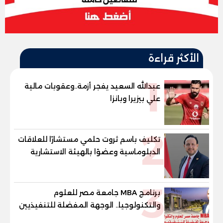
الأكثر قراءة
1
عبدالله السعيد يفجر أزمة..وعقوبات مالية
علي بيزيرا وبانزا
2
تكليف باسم ثروت حلمي مستشارًا للعلاقات
الدبلوماسية وعضوًا بالهيئة الاستشارية
العليا لمنظمة «جاد جمينت يوإن»
3
برنامج MBA جامعة مصر للعلوم
والتكنولوجيا.. الوجهة المفضلة للتنفيذيين
وقيادات المؤسسات لصناعة قادة