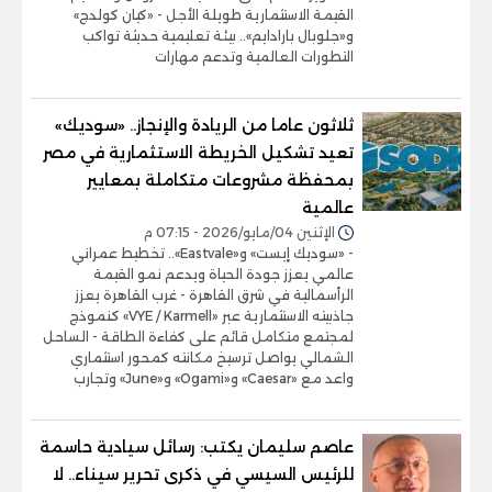
القيمة الاستثمارية طويلة الأجل - «كيان كولدج»
و«جلوبال بارادايم».. بيئة تعليمية حديثة تواكب
التطورات العالمية وتدعم مهارات
ثلاثون عاما من الريادة والإنجاز.. «سوديك»
تعيد تشكيل الخريطة الاستثمارية في مصر
بمحفظة مشروعات متكاملة بمعايير
عالمية
الإثنين 04/مايو/2026 - 07:15 م
- «سوديك إيست» و«Eastvale».. تخطيط عمراني
عالمي يعزز جودة الحياة ويدعم نمو القيمة
الرأسمالية في شرق القاهرة - غرب القاهرة يعزز
جاذبيته الاستثمارية عبر «VYE / Karmell» كنموذج
لمجتمع متكامل قائم على كفاءة الطاقة - الساحل
الشمالي يواصل ترسيخ مكانته كمحور استثماري
واعد مع «Caesar» و«Ogami» و«June» وتجارب
عاصم سليمان يكتب: رسائل سيادية حاسمة
للرئيس السيسي في ذكرى تحرير سيناء.. لا