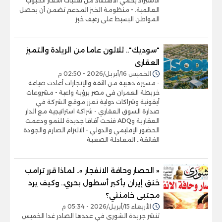
الاستيراد يحمي الاقتصاد من تقلبات أسعار الحبوب
العالمية. - منظومة الخبز المدعم تضمن أن يحصل
المواطن البسيط على رغيف خبز
"سوديك".. ثلاثون عاما من الريادة والتميز
العقارى
الخميس 16/أبريل/2026 - 02:50 م
- مسيرة ذهبية من الثقة والإنجازات أعادت صياغة
خريطة العمران فى مصر برؤية واعية - مشروعات
أيقونية وشراكات دولية تعزز موقع الشركة في
صدارة السوق العقاري - شراكة استراتيجية مع الدار
العقارية وADQ فتحت آفاقا جديدة للنمو ودعمت
الحضور الإقليمي والدولي - الالتزام الصارم والجودة
الفائقة.. المعادلة الصعبة
« الحصار وحافة الانفجار ».. لماذا قرر ترامب
خنق إيران بأكبر أسطول بحري.. وكيف يرد
مجتبى خامنئي؟
الأربعاء 15/أبريل/2026 - 05:34 م
تنشر جريدة الشورى في عددها الصادر غدا الخميس