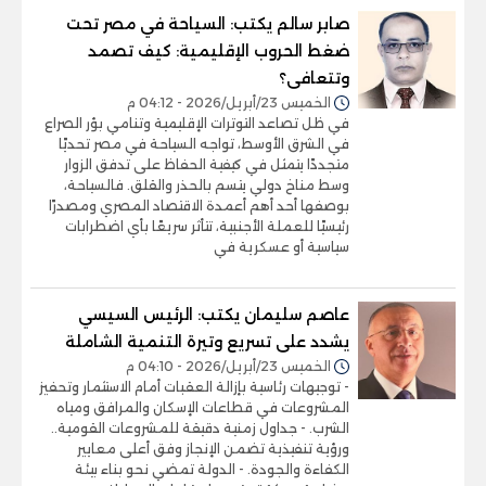
صابر سالم يكتب: السياحة في مصر تحت
ضغط الحروب الإقليمية: كيف تصمد
وتتعافى؟
الخميس 23/أبريل/2026 - 04:12 م
في ظل تصاعد التوترات الإقليمية وتنامي بؤر الصراع
في الشرق الأوسط، تواجه السياحة في مصر تحديًا
متجددًا يتمثل في كيفية الحفاظ على تدفق الزوار
وسط مناخ دولي يتسم بالحذر والقلق. فالسياحة،
بوصفها أحد أهم أعمدة الاقتصاد المصري ومصدرًا
رئيسيًا للعملة الأجنبية، تتأثر سريعًا بأي اضطرابات
سياسية أو عسكرية في
عاصم سليمان يكتب: الرئيس السيسي
يشدد على تسريع وتيرة التنمية الشاملة
الخميس 23/أبريل/2026 - 04:10 م
- توجيهات رئاسية بإزالة العقبات أمام الاستثمار وتحفيز
المشروعات في قطاعات الإسكان والمرافق ومياه
الشرب. - جداول زمنية دقيقة للمشروعات القومية..
ورؤية تنفيذية تضمن الإنجاز وفق أعلى معايير
الكفاءة والجودة. - الدولة تمضي نحو بناء بيئة