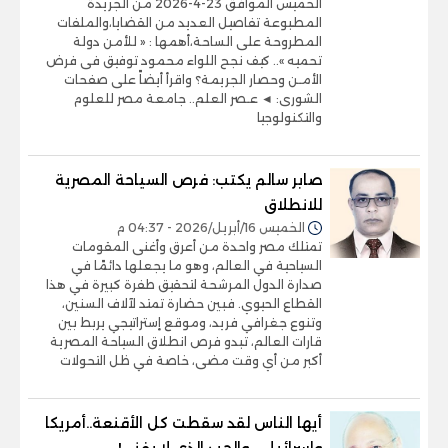
الخميس الموافق 23-4-2026 من الجريدة
المطبوعة تفاصيل العديد من القضايا،والملفات
المطروحة على الساحة،أهمها : « للأمن دولة
تحميه ».. كيف نجح اللواء محمود توفيق فى فرض
الأمـن وحصار الجريمة؟ واقرأ أيضاً على صفحات
الشورى: ◄ عـصر العلم.. جامعة مصر للعلوم
والتكنولوجيا
صابر سالم يكتب: فرص السياحة المصرية
للانطلاق
الخميس 16/أبريل/2026 - 04:37 م
تمتلك مصر واحدة من أعرق وأغنى المقومات
السياحية في العالم، وهو ما يجعلها دائمًا في
صدارة الدول المرشحة لتحقيق طفرة كبيرة في هذا
القطاع الحيوي. فبين حضارة تمتد لآلاف السنين،
وتنوع جغرافي فريد، وموقع إستراتيجي يربط بين
قارات العالم، تبدو فرص انطلاق السياحة المصرية
أكبر من أي وقت مضى، خاصة في ظل التحولات
أيها الناس لقد سقطت كل الأقنعة..أمريكا
وإسرائيل .. والحب الذي لا يفنى!