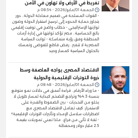
تفريط في الأرض ولا تهاون في الأمن
الجمعة 01/مايو/2026 - 08:54 م
- القوات المسلحة في صميم معادلة الدولة.. دور
يتجاوز حماية الحدود إلى ترسيخ استقرار الدولة وصون
توازنها الإستراتيجي - خطاب واضح في توقيت إقليمي
بالغ الحساسية.. مصر تؤكد ثوابتها في إدارة أزمات
المنطقة وفق رؤية متماسكة - ثوابت السياسة
المصرية لا تتغير.. رفض قاطع للفوضى وتمسك
بالحلول السياسية كمسار وحيد
الاقتصاد المصرى يواجه العاصفة وسط
ذروة التوترات الإقليمية والدولية
الجمعة 01/مايو/2026 - 08:48 م
- ما وراء الأرقام.. قراءة أعمق في دلالات نمو متوقع
بنسبة 4.3% وتراجع التضخم كبداية لمسار طويل لا
يخلو من التحديات - بين الضغوط والقدرة على
الاستمرار: كيف تعامل الاقتصاد المصري مع
اضطرابات سلاسل الإمداد وتأثيرات التوترات الإقليمية؟
- ثقة لا تأتي من فراغ.. ماذا تعني تمويلات بقيمة
2.5 مليار دولار ومحفظة