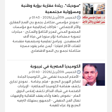
"سوديك".. ريادة عقارية برؤية وطنية
ومسؤولية مجتمعية
الخميس 09/أبريل/2026 - 01:43 م
- نموذج مؤسسي متكامل يجمع بين التميز العقاري
والأثر الاجتماعي - شراكات إستراتيجية مع مؤسسات
المجتمع المدني لتعزيز التكافؤ والتمكين - مبادرات
تنموية مستدامة تؤثر سنويا في حياة آلاف
المستفيدين.. وبرامج تعليمية ومجتمعية متقدمة
للفئات الأكثر احتياجا - أيمن عامر يقود مسيرة
متكاملة تجمع بين النمو الاقتصادي
الكوميديا المصرية في غيبوبة
الخميس 09/أبريل/2026 - 01:40 م
- الأفلام الجديدة تقضي على الكوميديا الجادة
لصالح التهريج السريع - فيلم برشامة .. نموذج تجاري
يكشف هشاشة الكوميديا المعاصرة - الإيرادات
الضخمة في شباك التذاكر تكشف إفلاس الذوق
العام - نصوص باهتة وأداء يفتقد التلقائية والإفيهات
تغتال الفن الحقيقي - الجمهور يستهلك الترفيه
السريع ولا عزاء للقيمة