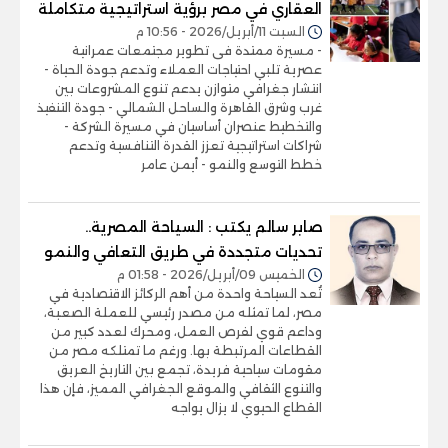
العقاري في مصر برؤية استراتيجية متكاملة
السبت 11/أبريل/2026 - 10:56 م
- مسيرة ممتدة فى تطوير مجتمعات عمرانية
عصرية تلبي احتياجات العملاء وتدعم جودة الحياة -
انتشار جغرافي متوازن يدعم تنوع المشروعات بين
غرب وشرق القاهرة والساحل الشمالي - جودة التنفيذ
والتخطيط عنصران أساسيان في مسيرة الشركة -
شراكات استراتيجية تعزز القدرة التنافسية وتدعم
خطط التوسع والنمو - أيمن عامر
صابر سالم يكتب : السياحة المصرية..
تحديات متجددة في طريق التعافي والنمو
الخميس 09/أبريل/2026 - 01:58 م
تُعد السياحة واحدة من أهم الركائز الاقتصادية في
مصر، لما تمثله من مصدر رئيسي للعملة الصعبة،
وداعم قوي لفرص العمل، ومحرك لعدد كبير من
القطاعات المرتبطة بها. ورغم ما تمتلكه مصر من
مقومات سياحية فريدة، تجمع بين التاريخ العريق
والتنوع الثقافي والموقع الجغرافي المميز، فإن هذا
القطاع الحيوي لا يزال يواجه