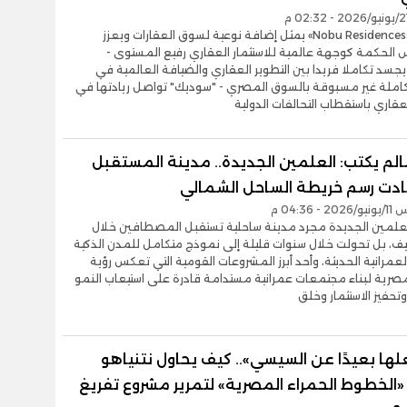
- إطلاق «Nobu Residences» يمثل إضافة نوعية لسوق العقارات ويعزز
 الحكمة كوجهة عالمية للاستثمار العقاري رفيع المستوى -
جسد تكاملا فريدا بين التطوير العقاري والضيافة العالمية في
كاملة غير مسبوقة بالسوق المصري - "سوديك" تواصل ريادتها في
عقاري باستقطاب التحالفات الدولية
لم يكتب: العلمين الجديدة.. مدينة المستقبل
عادت رسم خريطة الساحل الشمالي
- 04:36 م
لعلمين الجديدة مجرد مدينة ساحلية تستقبل المصطافين خلال
ف، بل تحولت خلال سنوات قليلة إلى نموذج متكامل للمدن الذكية
العمرانية الحديثة، وأحد أبرز المشروعات القومية التي تعكس رؤية
مصرية لبناء مجتمعات عمرانية مستدامة قادرة على استيعاب النمو
تحفيز الاستثمار وخلق
ها بعيدًا عن السيسي».. كيف يحاول نتنياهو
الخطوط الحمراء المصرية» لتمرير مشروع تفريغ