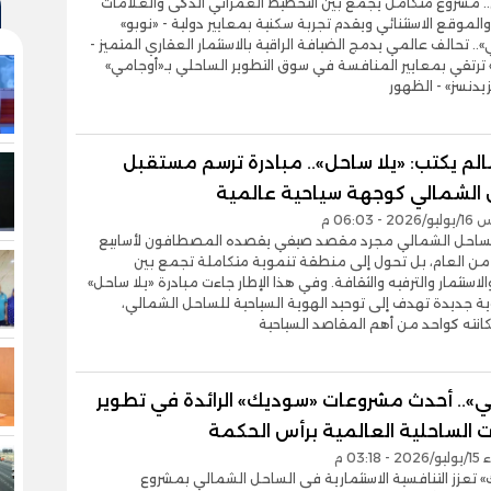
. مشروع متكامل يجمع بين التخطيط العمراني الذكى والعلامات
والموقع الاستثنائي ويقدم تجربة سكنية بمعايير دولية - «نوبو»
.. تحالف عالمي يدمج الضيافة الراقية بالاستثمار العقاري المتميز -
ترتقي بمعايير المنافسة في سوق التطوير الساحلي بـ«أوجامي»
زيدنسز» - الظهور
لم يكتب: «يلا ساحل».. مبادرة ترسم مستقبل
 الشمالي كوجهة سياحية عالمية
- 06:03 م
لساحل الشمالي مجرد مقصد صيفي يقصده المصطافون لأسابيع
ن العام، بل تحول إلى منطقة تنموية متكاملة تجمع بين
الاستثمار والترفيه والثقافة. وفي هذا الإطار جاءت مبادرة «يلا ساحل»
ية جديدة تهدف إلى توحيد الهوية السياحية للساحل الشمالي،
انته كواحد من أهم المقاصد السياحية
ي».. أحدث مشروعات «سوديك» الرائدة في تطوير
 الساحلية العالمية برأس الحكمة
03:1 م
 تعزز التنافسية الاستثمارية فى الساحل الشمالي بمشروع