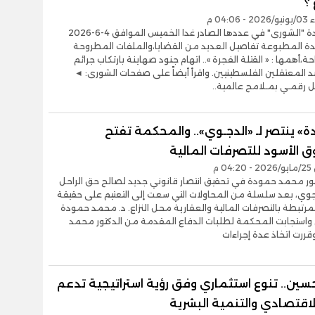
؟
04:0 م
تنشر جريدة "الشورى" في عددها الصادر غدا الخميس الموافق 4-6-2026
دة المطبوعة تفاصيل العديد من القضايا،والملفات المطروحة
ة،أهمها : « القتلة الفجرة ».. اتهام جنود صهاينة بارتكاب جرائم
المعتقلين الفلسطينيين. واقرأ أيضاً على صفحات الشورى: ◄
ل رقمـي بمـلامح عالمية..
» ينتصر لـ «الدجـوي».. والمحكمة تفتح
 الأسود للتصرفات المالية
0 م
تور محمد حمودة في تحقيق انتصار قانوني جديد لصالح حق الراحل
جوي، بعد سلسلة من المحاولات التي سعت إلى التعتيم على حقيقة
لمرتبطة بالتصرفات المالية والعقارية محل النزاع. د. محمد حمودة
واستجابت المحكمة لطلبات الدفاع المقدمة من الدكتور محمد
ررت اتخاذ عدة إجراءات
سين.. تنوع استثماري وفق رؤية استراتيجية تدعم
لاقتصادي والتنمية البشرية