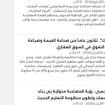
0 م
 عمرانية متكاملة تعزز جودة الحياة وتلبي احتياجات العملاء..
عليمية حديثة لصناعة جيل المستقبل - «الربوة العقارية»..
طوير القائم على التخطيط المدروس وتعظيم القيمة الاستثمارية
جل - «كيان كولدج» و«جلوبال بارادايم».. بيئة تعليمية حديثة تواكب
العالمية وتدعم مهارات
".. ثلاثون عاما من صناعة القيمة وصياغة
 التفوق في السوق العقاري
02:4 م
ريقة ترتكز على رؤية استراتيجية وانضباط تنفيذي صارم.. ونمو
زز الثقة ويواكب تطور مفاهيم العمران الحديث - خريطة انتشار ذكية
الساحل الشمالي إلى شرق وغرب القاهرة.. ومجتمعات متكاملة
تخدم الآلاف - محفظة أراض تتجاوز 23 مليون متر مربع وأكثر من 14 مشروعا
ة إدارة الأصول ونهج
ين.. رؤية اقتصادية متوازنة بين بناء
عات وتطوير منظومة التعليم الحديث
01 م