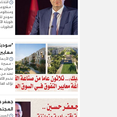
الثلاثاء 05/مايو/2026 - 1:51
- مشروعات
ومنظومة ت
نموذج للت
طويلة الأ
التطورات 
"سوديك
معايير
الأربعاء 29/أبريل/2026 - 7
- مسيرة ع
متوازن يع
تمتد من 
تؤكد كفاء
جعفر حس
المجتم
السبت 11/أبريل/2026 - :22