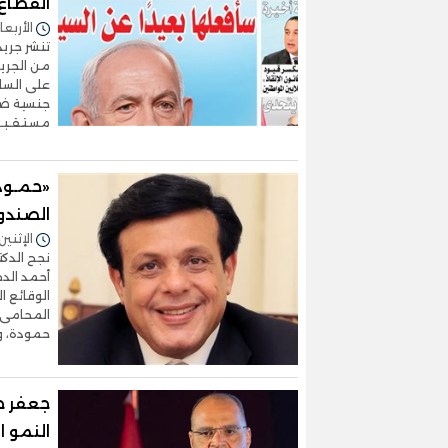
القطاع 
الأربعاء 03/يونيو/2026 - 6
من الجري
على الساح
جنسية ضد 
مسـتـقـبـ
«حمـودة
الصندوق
الإثنين 25/مايو/2026 - 4:20
نجح الدك
أحمد الد
الوقائع ا
المحامى 
حمودة، وق
جعفر ح
النمو ا