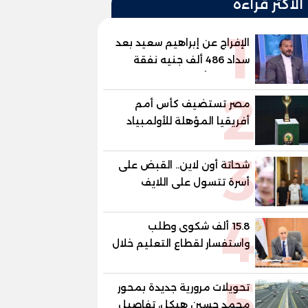
الأكثر قراءة
1
الإفراج عن إبراهيم سعيد بعد
سداد 486 ألف جنيه نفقة
لطليقته أنهى إبراهيم سعيد،
2
لاعب الأهلي ومنتخب مصر
مصر تستضيف كأس أمم
السابق، إجراءات خروجه من
أفريقيا المؤهلة للأولمبياد
قسم شرطة مدينة نصر، عقب
سداد مبلغ 486 ألف جنيه
3
قيمة المتجمد من نفقة
شحاتة أون لاين.. القبض على
مصروفا
أسرة تتسول على اللايف
بمواقع التواصل الإجتماعى
4
15.8 ألف شكوى وطلب
واستفسار لقطاع التعليم خلال
يوليو.. استجابة فعالة لشكاوى
5
الطلاب وأولياء الأمور
تحويلات مرورية جديدة بمحور
محمد حسين هيكل، تفاصيل