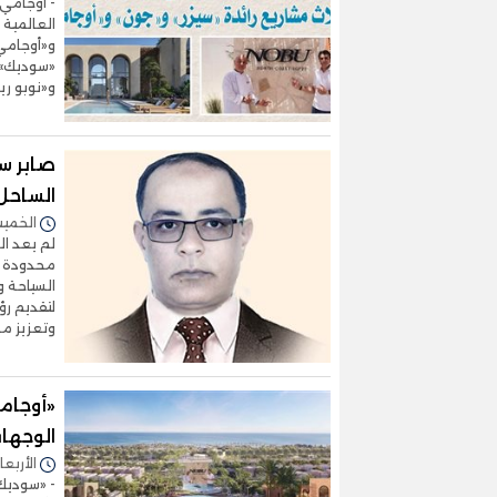
- أوجامي.
العالمية 
و«أوجامي»
«سوديك» 
و«نوبو ري
صابر سا
الساحل
الخميس 16/يوليو/2026 
لم يعد ا
محدودة م
السياحة و
لتقديم رؤ
وتعزيز مك
«أوجام
الوجهات
الأربعاء 15/يوليو/2026 - 8
- «سوديك»