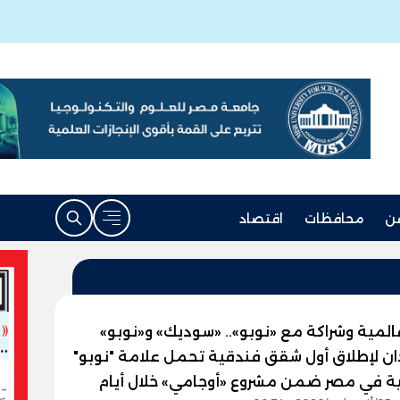
ن
محافظات
اقتصاد
المية وشراكة مع «نوبو».. «سوديك» و«نوبو»
ن لإطلاق أول شقق فندقية تحمل علامة "نوبو"
ية في مصر ضمن مشروع «أوجامي» خلال أيام