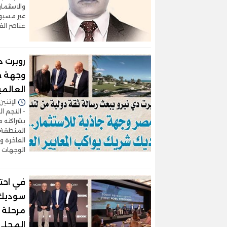
والاستثما
غير مسبوق
عناصر الق
روبرت د
وجهة جا
العالمي
الإثنين 22/يونيو/2026 - 1:19
- النجم ا
بشراكته م
المنطقة 
الفاخرة و
الوجهات 
في احتف
سوديك 
مرحلة ج
المحلي