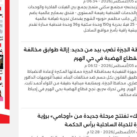
06:3 م
يزيدنسز» مجتمع سكني متميز يجمع بين الفيلات الفاخرة والوحدات
الخدمات الفندقية رفيعة المستوى - فندق بمعايير عالمية يضم
ة إلى جانب مطعم «نوبو» الشهير يقدمان تجربة ضيافة عالمية
متكاملة - 25 فيلا بحرية و150 وحدة سكنية و36 وحدة فندقية مدارة تقدم
شية راقية بأميز مواقع الساحل
 الجيزة تضرب بيد من حديد: إزالة طوابق مخالفة
بقطاع الهضبة في حي الهرم
06:1 م
جهزة التنفيذية بمحافظة الجيزة حملاتها المكبرة لإعادة الانضباط
طبيق القانون بكل حسم ضد مخالفات البناء، تنفيذاً لتوجيهات الدكتور
صاري، محافظ الجيزة، وبمتابعة ميدانية دقيقة من اللواء أحمد ثابت،
الهرم. وفي تحرك سريع، نجح قطاع الهضبة بحي الهرم في إحباط
ناء مخالف
» تفتتح مرحلة جديدة من «أوجامي» برؤية
 للحياة الساحلية برأس الحكمة
12 م