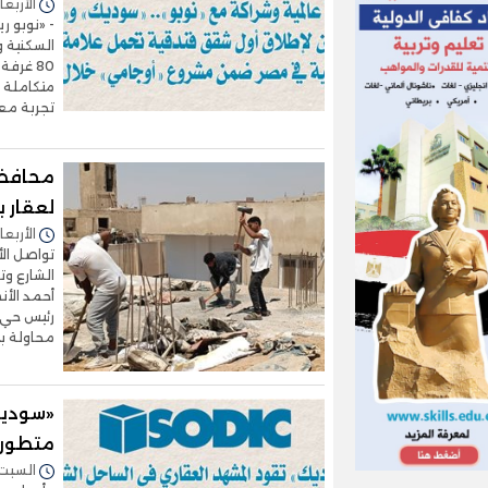
الأربعاء 05/أغسطس/2026 - 4
- «نوبو ر
السكنية و
80 غرف
تجربة معي
محافظة
لعقار 
الأربعاء 05/أغسطس/2026 - 2
تواصل الأ
الشارع وت
أحمد الأن
رئيس حي 
محاولة ب
«سوديك
متطورة
السبت 01/أغسطس/2026 - :28