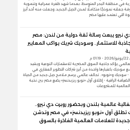
رية في منطقة البحر المتوسط، بعدما شهد طفرة عمرانية وتنموية
ة جعلته نموذجًا متكاملًا لمدن الجيل الجديد، وجعلت منه أحد أبرز
وة التي تعتمد عليها مصر
ي نيرو يبعث رسالة ثقة دولية من لندن: مصر
ذبة للاستثمار.. وسوديك شريك يواكب المعايير
ة
0 م
لعالمي يؤكد جاذبية السوق المصرية للاستثمارات النوعية ويشيد
ع سوديك باعتبارها واحدة من أبرز شركات التطوير العقاري في
- سوديك و«نوبو».. تحالف عالمي يرسم ملامح جيل جديد من الحياة
الضيافة الراقية - إطلاق أول «نوبو ريزيدنسز» يضع مصر بين نخبة
العالمية للمشروعات
الية عالمية بلندن وبحضور روبرت دي نيرو..
تطلق أول «نوبو ريزيدنسز» في مصر وتدشن
ديدة للعلامات العالمية الفاخرة بالسوق