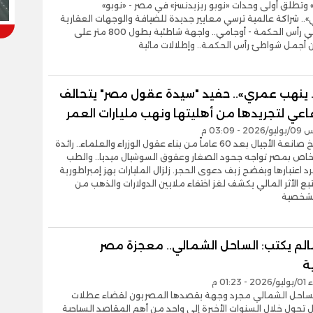
وتطلق أولى وحدات «نوبو ريزيدنسز» في مصر - «نوبو»
.. شراكة عالمية ترسي معايير جديدة للضيافة والوجهات العقارية
الفاخرة في رأس الحكمة - أوجامي.. واجهة شاطئية بطول 800 متر على
 أجمل شواطئ رأس الحكمة.. وإطلالات مائية
 ينهب عمري».. حفيد "سيدة عقول مصر" يتحالف
اعي لتجريدها من أهليتها ونهب مليارات العمر
- 03:09 م
اغتيال تاريخ صانعة الأجيال بعد 60 عاماً من بناء عقول الوزراء والعلماء.. رائدة
لخاص بمصر تواجه جحود الصغار وعقوق السوشيال ميديا.. والطب
د اعتبارها ويفضح زيف دعوى الحجر. زلزال المليارات يهز إمبراطورية
بع الأثر المالي يكشف لغز اختفاء ملايين الدولارات والذهب من
الشخصية
الم يكتب: الساحل الشمالي.. معجزة مصر
ة
01:2 م
لساحل الشمالي مجرد وجهة يقصدها المصريون لقضاء عطلات
 تحول خلال السنوات الأخيرة إلى واحد من أهم المقاصد السياحية