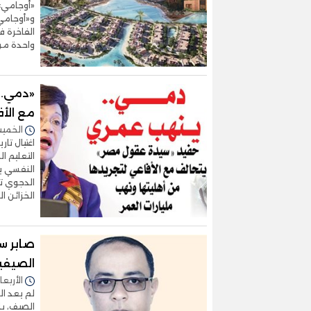
«أوجامي» 
و«أوجامي»
واحدة من
«دمي..
مع الأف
الخميس 09/يوليو/2026 
التعليم ا
النفسي ير
الدجوي تت
الخزائن 
صابر س
الصيفي
الأربعاء 01/يوليو/2026 - 3
لم يعد ا
الصيف، بل