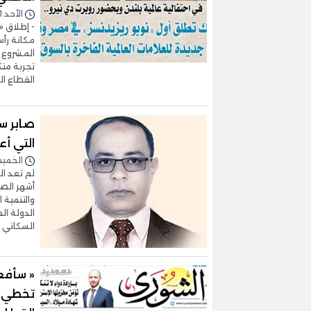
الأحد 21/يونيو/2026 - 02:32 م
مكانة رأس
المشروع ي
تجربة مت
القطاع ال
صابر سا
التي أ
الخميس 11/يونيو/2026 
لم تعد ا
أشهر الصي
والتنمية 
الدولة ال
السكاني و
« سأفعل
تخطي «