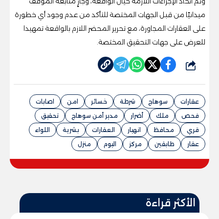
وتم اتخاذ الإجراءات اللازمة حيال الواقعة، وجارٍ متابعة الموقف
ميدانيًا من قبل الجهات المختصة للتأكد من عدم وجود أي خطورة
على العقارات المجاورة، مع تحرير المحضر اللازم بالواقعة تمهيدا
للعرض على جهات التحقيق المختصة.
شارك
عقارات
سوهاج
شرطة
خسائر
امن
اصابات
فحص
ملك
أضرار
مدير أمن سوهاج
تحقيق
قري
محافظ
انهيار
العقارات
بشرية
اللواء
عقار
طابقين
مركز
اليوم
منزل
الأكثر قراءة