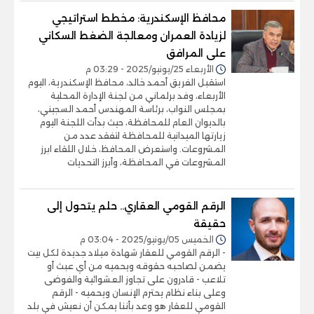
محافظ الإسكندرية: مخطط استراتيجي
لزيادة العمران ومعالجة الضغط السكاني
على المرافق
الأربعاء 25/يونيو/2025 - 03:29 م
استقبل الفريق أحمد خالد، محافظ الإسكندرية، اليوم
الأربعاء، وفد برلماني من لجنة الإدارة المحلية
بمجلس النواب، برئاسة المهندس أحمد السجيني،
بالديوان العام للمحافظة، حيث بدأت اللجنة اليوم
زيارتها الميدانية للمحافظة لتفقد عدد من
المشروعات. واستعرض المحافظ، خلال اللقاء ابرز
المشروعات في المحافظة، وأبرز التحديات
الرقم القومي العقاري.. حلم يتحول إلى
حقيقة
الخميس 05/يونيو/2025 - 03:04 م
- الرقم القومي للعقار شهادة ميلاد جديدة لكل بيت
يضمن لصاحبه حقوقه ويحميه من أي عبث أو
تلاعب - قادرون على تجاوز العشوائية والفوضى
وعلى بناء نظام يحترم الإنسان ويحميه - الرقم
القومي للعقار هو وعد بأننا يمكن أن نعيش في بلد