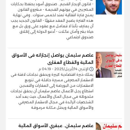
- قانون الإيجار القديم.. صندوق أسود يحتفظ بحكايات
المصريين في بيوتهم القديمة - مشروع القانون
يمنح فترة انتقالية تمتد لخمس سنوات.. وفي نهاية
هذه الفترة يصبح العقد منتهيًا - القانون الجديد يجب
أن يعترف بأننا لا نتعامل مع عقود على ورق بل مع
حياة بشر وأمان عائلات - أدعو الدولة إلى إطلاق
صندوق اجتماعي
عاصم سليمان يواصل إنجازاته فى الأسواق
المالية والقطاع العقارى
الإثنين 14/أبريل/2025 - 04:19 م
يملك خبرة اقتصادية كبيرة ويحقق نجاحات لافتة فى
الاستثمار المصرفى مسيرة حافلة في تنويع
الاستثمارات من البورصة إلى العقارات والتعدين
استطاع رجل الأعمال عاصم سليمان أن يحقق نجاحات
ملحوظة في مجال المال والأعمال، حيث يعد أحد
الشخصيات الرائدة في مجال الاستثمار المصرفي
والأسواق المالية ويحتل مكانة مرموقة
عاصم سليمان.. عبقري الأسواق المالية