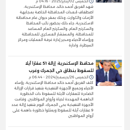
الخميس 02/يناير/2025 - 04:16 م
شهد الفريق أحمد خالد، محافظ الإسكندرية،
اصطفاف مُعدات المحافظة الخاصة بمجابهة
الأزمات والكوارث، وذلك بمقر ديوان عام محافظة
الاسكندرية، جاء ذلك بحضور نائب المحافظ
والسكرتير العام، والسكرتير العام المساعد
للمحافظة، والمستشار العسكري للمحافظة
ورؤساء الأحياء ومدير إدارة غرفة العمليات ومركز
السيطرة، وادارة
محافظ الإسكندرية: إزالة 51 عقارا آيلا
للسقوط بنطاق حى الجمرك وغرب
الخميس 26/ديسمبر/2024 - 06:44 م
كلف الفريق أحمد خالد محافظ الإسكندرية، رؤساء
الأحياء وجميع الأجهزة التنفيذية بتنفيذ قرارات الإزالة
الصادرة للعقارات الآيلة للسقوط ذات الخطورة
الداهمة المهددة لحياة وأرواح المواطنين. وقامت
الأجهزة التنفيذية بحى الجمرك، اليوم بتنفيذ إزالة عدد
9 عقارات آيلة للسقوط ويمثلوا خطورة داهمة على
أرواح المواطنين