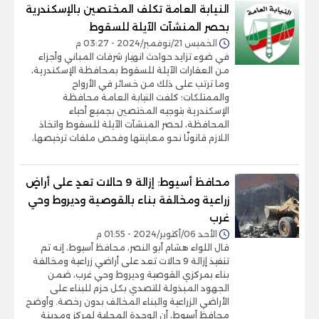
النيابة العامة تكلف المختصين بالإسكندرية
بحصر المنشآت الآيلة للسقوط
الخميس 21/نوفمبر/2024 - 03:27 م
في ضوء تزايد حوادث انهيار شرفات المباني وأجزاء
من العقارات الآيلة للسقوط بمحافظة الإسكندرية،
وما ترتب على ذلك من خسائر في الأرواح
والممتلكات؛ كلفت النيابة العامة محافظة
الإسكندرية بتوجيه المختصين بجميع أحياء
المحافظة، لحصر المنشآت الآيلة للسقوط واتخاذ
اللازم قانونًا نحو معاينتها وفحص ملفات ترخيصها،
محافظ أسيوط: إزالة 9 حالات تعدٍ على أراضٍ
زراعية ومخالفة بناء بالقوصية وديروط وحي
غرب
الأحد 06/أكتوبر/2024 - 01:55 م
قال اللواء هشام أبو النصر، محافظ أسيوط، إنه تم
تنفيذ إزالة 9 حالات تعد على أراضي زراعية ومخالفة
بناء بمركزي القوصية وديروط وحي غرب، ضمن
الجهود المبذولة للتصدي بكل حزم للبناء على
الأراضي الزراعية والبناء المخالف بدون رخصة. وأوضح
محافظ أسيوط، أن الوحدة المحلية لمركز ومدينة