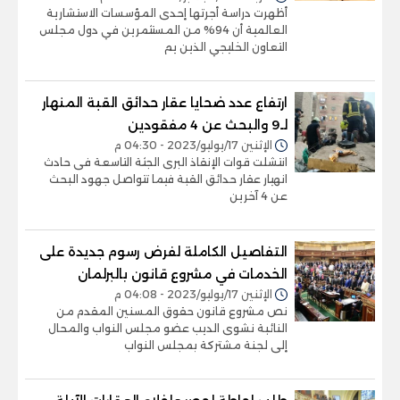
أظهرت دراسة أجرتها إحدى المؤسسات الاستشارية
العالمية أن 94% من المستثمرين في دول مجلس
التعاون الخليجي الذين يم
ارتفاع عدد ضحايا عقار حدائق القبة المنهار
لـ9 والبحث عن 4 مفقودين
الإثنين 17/يوليو/2023 - 04:30 م
انتشلت قوات الإنقاذ البرى الجثة التاسعة فى حادث
انهيار عقار حدائق القبة فيما تتواصل جهود البحث
عن 4 آخرين
التفاصيل الكاملة لفرض رسوم جديدة على
الخدمات في مشروع قانون بالبرلمان
الإثنين 17/يوليو/2023 - 04:08 م
نص مشروع قانون حقوق المسنين المقدم من
النائبة نشوى الديب عضو مجلس النواب والمحال
إلى لجنة مشتركة بمجلس النواب