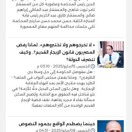
الدين رئيس المحكمة وعضوية كل من المستشار
تامر ثروت شاهين والمستشار عبد العاطي إبراهيم
صالح، والمستشار طارق عبد الكريم رئيس نيابة
المنتزة الكلية، حسن محمد حسن سكرتير المحكمة،
ثاني جلسات محاكمة المتهم سفاح المعمورة
« لا تحرجوهم ولا تختبروهم».. لماذا رفض
المصريون قانون الإيجار القديم؟.. وكيف
تتصرف الدولة؟
الخميس 15/مايو/2025 - 03:10 م
- هل ستتوصل الحكومة إلى حل وسط بين
الطرفين؟.. وماذا يفعل مجلس النواب في الملف؟ -
الطرد يهدد ملايين الأسر بعد انتهاء العلاقة
الإيجارية.. وهل يكون السكن البديل حلًا للأزمة؟ في
بلدٍ تتداخل فيه الحقوق مع الحاجة، ويُصبح السكن
مسألة بقاء لا مجرد رفاهية، تقف قضية الإيجار
القديم كواحدة من أكثر الملفات تعقيدًا
حينما يصطدم الواقع بجمود النصوص
الخميس 08/مايو/2025 - 04:51 م