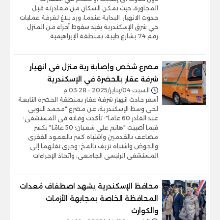
المجاورة، حيث تمكن السكان من مغادرته قبل
حدوت الانهيار. البداية عندما، ورد بلاغ لغرفة عمليات
حي شرق الإسكندرية يفيد سقوط أجزاء من المنزل
رقم 74 بشارع طيبة، بمنطقة الإبراهيمية.
مصرع شخص وإصابة ربة منزل فى انهيار
شرفة عقار بالحضرة في الإسكندرية
السبت 04/يناير/2025 - 03:28 م
أسفر حادث انهيار شرفة عقار بمنطقة الحضرة التابعة
لحى وسط الإسكندرية، عن مصرع "محمد النوبى
عبد القادر 60 عاما"؛ تأكدت وفاته فى المستشفى؛
فيما أصيبت "هانم على شعبان؛ 50 عامًا" بكسر
مضاعف بالقدمين واشتباه كسر بالعمود الفقرى
والحوض واشتباه نزيف بالمخ؛ وجرى نقلهما إلى
المستشفى الرئيسى الجامعى، واتخاذ الإجراءات
محافظ الإسكندرية يشهد اصطفاف مُعدات
المحافظة الخاصة بمجابهة الأزمات
والكوارث