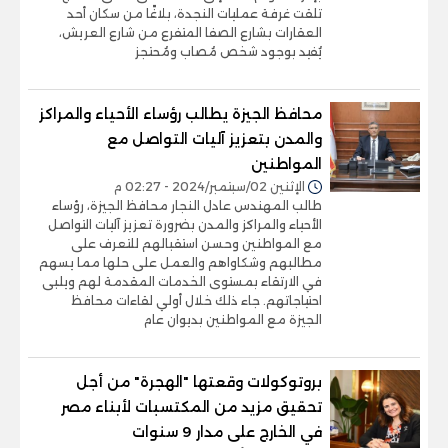
تلقت غرفة عمليات النجدة، بلاغًا من سكان أحد
العقارات بشارع الصفا المتفرع من شارع العريش،
يُفيد بوجود شخص مُصاب ومُحتجز
محافظ الجيزة يطالب رؤساء الأحياء والمراكز
والمدن بتعزيز آليات التواصل مع
المواطنين
الإثنين 02/سبتمبر/2024 - 02:27 م
طالب المهندس عادل النجار محافظ الجيزة، رؤساء
الأحياء والمراكز والمدن بضرورة تعزيز آليات التواصل
مع المواطنين وحسن استقبالهم للتعرف على
مطالبهم وشكاواهم والعمل على حلها مما يسهم
في الارتقاء بمستوى الخدمات المقدمة لهم ويلبى
احتياجاتهم. جاء ذلك خلال أولي لقاءات محافظ
الجيزة مع المواطنين بديوان عام
بروتوكولات وقعتها "الهجرة" من أجل
تحقيق مزيد من المكتسبات لأبناء مصر
في الخارج على مدار 9 سنوات