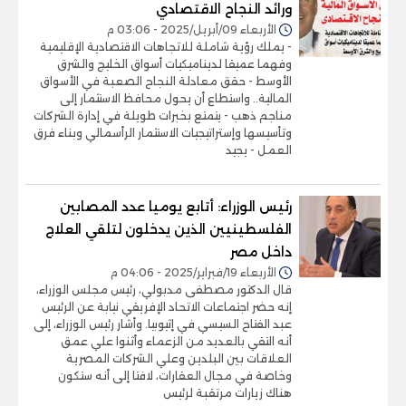
ورائد النجاح الاقتصادي
الأربعاء 09/أبريل/2025 - 03:06 م
- يملك رؤية شاملة للاتجاهات الاقتصادية الإقليمية
وفهما عميقا لديناميكيات أسواق الخليج والشرق
الأوسط - حقق معادلة النجاح الصعبة في الأسواق
المالية.. واستطاع أن يحول محافظ الاستثمار إلى
مناجم ذهب - يتمتع بخبرات طويلة في إدارة الشركات
وتأسيسها وإستراتيجيات الاستثمار الرأسمالي وبناء فرق
العمل - يجيد
رئيس الوزراء: أتابع يوميا عدد المصابين
الفلسطينيين الذين يدخلون لتلقي العلاج
داخل مصر
الأربعاء 19/فبراير/2025 - 04:06 م
قال الدكتور مصطفى مدبولي، رئيس مجلس الوزراء،
إنه حضر اجتماعات الاتحاد الإفريقي نيابة عن الرئيس
عبد الفتاح السيسي في إثيوبيا. وأشار رئيس الوزراء، إلى
أنه التقي بالعديد من الزعماء وأثنوا علي عمق
العلاقات بين البلدين وعلي الشركات المصرية
وخاصة في مجال العقارات، لافتا إلى أنه ستكون
هناك زيارات مرتقبة لرئيس