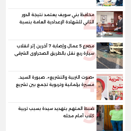
2
محافظ بني سويف يعتمد نتيجة الدور
الثاني للشهادة الإعدادية العامة بنسبة
79.9% نظامي ...و69.55% منازل.. و70.56%
للمهنية .. و100% للصُم وضعاف السمع
3
والنور للمكفوفين
مصرع 5 عمال وإصابة 7 آخرين إثر انقلاب
سيارة ربع نقل بالطريق الصحراوى الشرقى
4
«صوت التربية والتشريع».. صبورة السيد..
مسيرة برلمانية وتربوية تجمع بين تشريع
القوانين وصناعة الأجيال لبناء الإنسان
المصري
5
ضبط المتهم بتهديد سيدة بسبب تربية
كلاب أمام محله