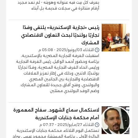
يعرف كل بيت فيه عنوانه وهويته - لم نعد مجرد
أرقام متناثرة في سجلات قديمة بل أبناء
رئيس «تجارية الإسكندرية» يلتقى وفدًا
تجاريًا بولنديًا لبحث التعاون الاقتصادي
المشترك
الثلاثاء 03/يونيو/2025 - 05:08 م
استقبلت الغرفة التجارية المصرية بالإسكندرية،
برئاسة وحضور أحمد الوكيل، رئيس الغرفة التجارية
ورئيس اتحاد الغرف التجارية المصرية، وفدًا تجاريًا
بولنديًا، الاثنين، وذلك في إطار تعزيز العلاقات
الاقتصادية والتجارية بين الجانبين المصري
والبولندي، وفتح آفاق جديدة للتعاون المشترك.
وضم الوفد البولندي ممثلين
لاستكمال سماع الشهود.. سفاح المعمورة
أمام محكمة جنايات الإسكندرية
الثلاثاء 27/مايو/2025 - 07:37 م
تستكمل اليوم الثلاثاء، محكمة جنايات الإسكندرية
الدائرة الأولي، برئاسة المستشار محمود عيسي سراج