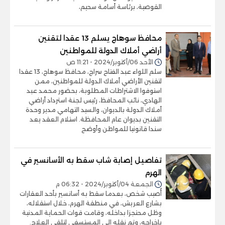
القوصية، برئاسة أسامة سحيم،
محافظ سوهاج يسلم 13 عقدا لتقنين
أراضي أملاك الدولة للمواطنين
الأحد 06/أكتوبر/2024 - 11:21 ص
سلم اللواء عبد الفتاح سراج، محافظ سوهاج، 13 عقدا
لتقنين الأراضي أملاك الدولة للمواطنين، ممن
استوفوا الاشتراطات المطلوبة، بحضور محمد عبد
الهادي، نائب المحافظ، رئيس لجنة استرداد أراضي
أملاك الدولة بالديوان، والسيد التهامي مدير وحدة
التقنين بديوان عام المحافظة. استلام العقد يعد
سندا قانونيا للمواطن وأوضح
تفاصيل إصابة شاب سقط به الأسانسير في
الهرم
الجمعة 04/أكتوبر/2024 - 06:32 م
أُصيب شخص، بعدما سقط به أسانسير بأحد العقارات
بشارع العريش، في منطقة الهرم، خلال استقلاله،
وظل محتجزا بداخله، وقامت قوات الحماية المدنية
بإخراحه، وتم نقله إلى المستسفى لتلقى العلاج.