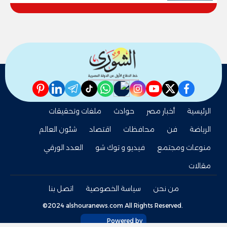
pinterest
linkedin
telegram
whatsapp
tiktok
instagram
nabd
youtube
twitter
facebook
الرئيسية
أخبار مصر
حوادث
ملفات وتحقيقات
الرياضة
فن
محافظات
اقتصاد
شئون العالم
منوعات ومجتمع
فيديو و توك شو
العدد الورقي
مقالات
من نحن
سياسة الخصوصية
اتصل بنا
©2024 alshouranews.com All Rights Reserved.
Powered by