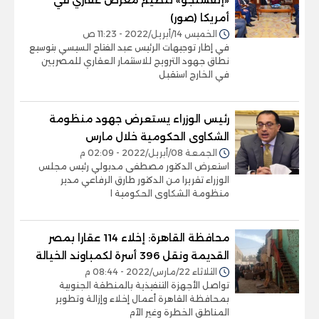
أمريكا (صور)
الخميس 14/أبريل/2022 - 11:23 ص
في إطار توجيهات الرئيس عبد الفتاح السيسي بتوسيع
نطاق جهود الترويج للاستثمار العقاري للمصريين
في الخارج استقبل
رئيس الوزراء يستعرض جهود منظومة
الشكاوى الحكومية خلال مارس
الجمعة 08/أبريل/2022 - 02:09 م
استعرض الدكتور مصطفى مدبولي رئيس مجلس
الوزراء تقريرا من الدكتور طارق الرفاعي مدير
منظومة الشكاوى الحكومية ا
محافظة القاهرة: إخلاء 114 عقارا بمصر
القديمة ونقل 396 أسرة لكمباوند الخيالة
الثلاثاء 22/مارس/2022 - 08:44 م
تواصل الأجهزة التنفيذية بالمنطقة الجنوبية
بمحافظة القاهرة أعمال إخلاء وإزالة وتطوير
المناطق الخطرة وغير الآم