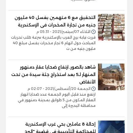
التحقيق مع 6 متهمين بغسل 40 مليون
جنيه من تجارة المخدرات فى الإسكندرية
الثلاثاء 07/سبتمبر/2021 - 05:31 م
قررت نيابة برج العرب بالإسكندرية سرعة طلب تحريات
المباحث حول اتهام 6 تجار مخدرات بغسل مبلغ 40
مليون جنيه من ت
شاهد بالصور..ارتفاع ضحايا عقار دمنهور
المنهار لـ5 بعد استخراج جثة سيدة من تحت
الأنقاض
الجمعة 20/أغسطس/2021 - 02:07 م
ارتفع منذ قليل اليوم الجمعة عدد ضحايا انهيار
العقار المكون من 5 طوابق بمدينة دمنهور في
محافظة البحيرة إلى
إحالة 8 عاملين بحي غرب الإسكندرية
للمحاكمة التأديبية في قضية "البرج