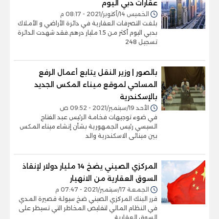
عقارات دبي اليوم
الخميس 14/أكتوبر/2021 - 08:17 م
بلغت التصرفات العقارية في دائرة الأراضي و الأملاك
بدبي اليوم أكثر من 1.5 مليار درهم.فقد شهدت الدائرة
تسجيل 248
بالصور | وزير النقل يتابع أعمال الرفع
المساحي لموقع ميناء المكس الجديد
بالإسكندرية
الأحد 19/سبتمبر/2021 - 09:52 ص
في ضوء توجيهات فخامة الرئيس عبد الفتاح
السيسي رئيس الجمهورية بشأن إنشاء ميناء المكس
بين مينائى الاسكندرية والد
المركزي الصيني يضخ 14 مليار دولار لإنقاذ
السوق العقارية من الانهيار
الجمعة 17/سبتمبر/2021 - 07:47 م
قرر البنك المركزي الصيني ضخ سيولة قصيرة المدي
في النظام المالي لتقليص المخاطر التي تسيطر على
السوق العقارية