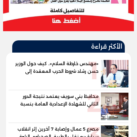
الأكثر قراءة
1
«مهندس خارطة السلام».. كيف حول الوزير
حسن رشاد شروط الحرب المعقدة إلى
"خارطة طريق" للانسحاب والإعمار؟
2
محافظ بني سويف يعتمد نتيجة الدور
الثاني للشهادة الإعدادية العامة بنسبة
79.9% نظامي ...و69.55% منازل.. و70.56%
للمهنية .. و100% للصُم وضعاف السمع
3
والنور للمكفوفين
مصرع 5 عمال وإصابة 7 آخرين إثر انقلاب
سيارة ربع نقل بالطريق الصحراوى الشرقى