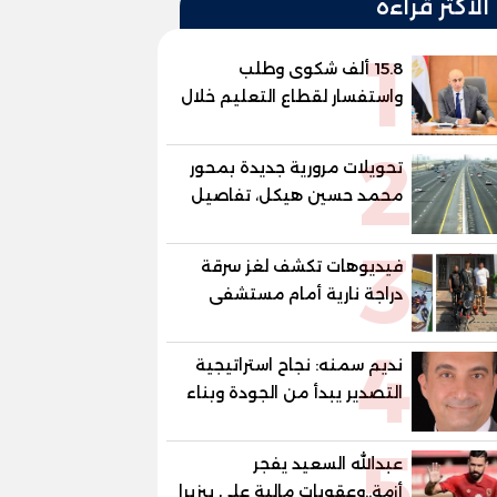
الأكثر قراءة
1
15.8 ألف شكوى وطلب
واستفسار لقطاع التعليم خلال
يوليو.. استجابة فعالة لشكاوى
2
الطلاب وأولياء الأمور
تحويلات مرورية جديدة بمحور
محمد حسين هيكل، تفاصيل
الغلق على مرحلتين
3
فيديوهات تكشف لغز سرقة
دراجة نارية أمام مستشفى
بمدينة نصر
4
نديم سمنه: نجاح استراتيجية
التصدير يبدأ من الجودة وبناء
الثقة في شعار "صنع في
5
مصر"
عبدالله السعيد يفجر
أزمة..وعقوبات مالية علي بيزيرا