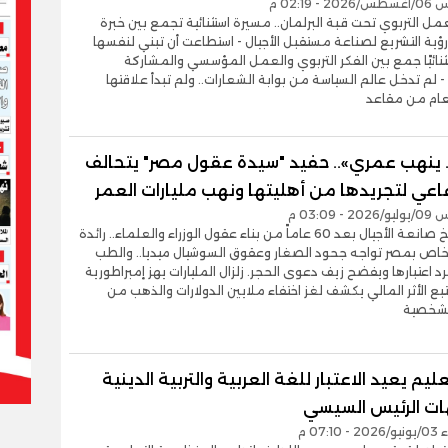
- 02:19 م
لعمل التربوي تحت قبة البرلمان.. مسيرة استثنائية تجمع بين خبرة
رؤية التشريع لصناعة مستقبل الأجيال - استطاعت أن تبني لنفسها
تثنائيًا جمع بين الفكر التربوي والعمل المؤسسي والمشاركة
ة - لم تدخل عالم السياسة من بوابة الشعارات.. ولم تبدأ علاقتها
لعام من مقاعد
 ينهب عمري».. حفيد "سيدة عقول مصر" يتحالف
اعي لتجريدها من أهليتها ونهب مليارات العمر
- 03:09 م
اغتيال تاريخ صانعة الأجيال بعد 60 عاماً من بناء عقول الوزراء والعلماء.. رائدة
لخاص بمصر تواجه جحود الصغار وعقوق السوشيال ميديا.. والطب
د اعتبارها ويفضح زيف دعوى الحجر. زلزال المليارات يهز إمبراطورية
بع الأثر المالي يكشف لغز اختفاء ملايين الدولارات والذهب من
الشخصية
عليم يعيد الاعتبار للغة العربية والتربية الدينية
ات الرئيس السيسي
07:1 م