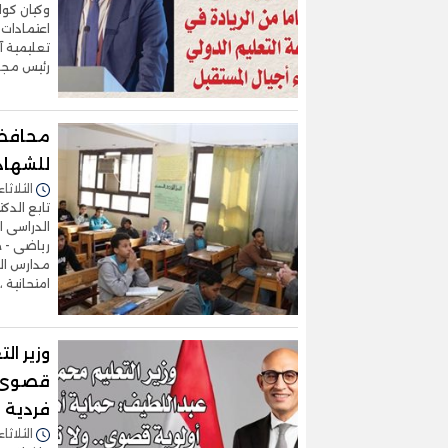
وكيان كول
اعتمادات 
تعليمية 
رئيس مجل
محافظ أ
للشهادة
الثلاثاء 20/يناير/2026 - 1:47
تابع الدك
رياضى - خ
امتحانية 
وزير ال
قصوى.. 
فردية
الثلاثاء 23/ديسمبر/2025 - :32