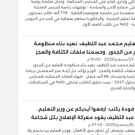
الي وإداري صارم على المدارس المخالفة.. ولجان متابعة يومية
ى معايير الأمن والسلامة - توجيهات رئاسية لتدريس البرمجة
بشهادات معتمدة من جامعة هيروشيما اليابانية - 778 ألف طالب يسجلون
تعليم البرمجة.. والبكالوريا تساهم بفعالية في الحد من الدروس
الصف الأول
لتعليم محمد عبد اللطيف: نعيد بناء منظومة
 من الجذور.. وحسمنا ملفات الكثافة والعجز
10 م
تعليم محمد عبد اللطيف: نعيد بناء منظومة التعليم من الجذور..
فات الكثافة والعجز - الوزير يؤكد: حل أزمة عجز المعلمين بزيادة
أسابيع الدراسة واستحداث 98 ألف فصل - انتهاء الفترات المسائية بالمدارس
الابتدائية بحلول 2027 - نسب حضور الطلاب تتخطى 90% في المحافظات..
والجيزة التحدي
دة يكتب: ارفعوا أيديكم عن وزير التعليم..
بد اللطيف يقود معركة الإصلاح بكل شجاعة
0 م
لغضب ونرفض أي تجاوز بحق الأطفال.. ووزير التعليم يرد بحسم ولا