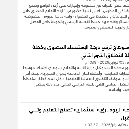
لطيف حقق طفرات غير مسبوقة وإنجازات على أرض الواقع وصنع
قيا في المدارس - أعلى نسبة حضور في تاريخ التعليم المصري دليل
 السياسات والانضباط في الفصول - واجه مافيا الدروس الخصوصية
سناتر وفتح عهدا جديدا للتعليم الرسمي والجودة داخل الفصل -
بار والهيبة للمعلم والمدرسة..
سوهاج ترفع درجة الإستعداد القصوى وخطة
 لانطلاق التيرم الثاني
- 10:18 م
ور محمد السيد وكيل وزارة التربية والتعليم بسوهاج، اجتماعا موسعا
إدارات التعليمية، وأعضاء لجان المتابعة بديوان المديرية، لبحث آخر
 والموقف التنفيذى للعملية التعليمية داخل المحافظة، استعداداً
لفصل الدراسي الثاني للعام الدراسي الحالى. جاء ذلك بحضور
خيت، وأسامة
الربوة.. رؤية استثمارية تصنع التعليم وتبني
بل
03:37 م