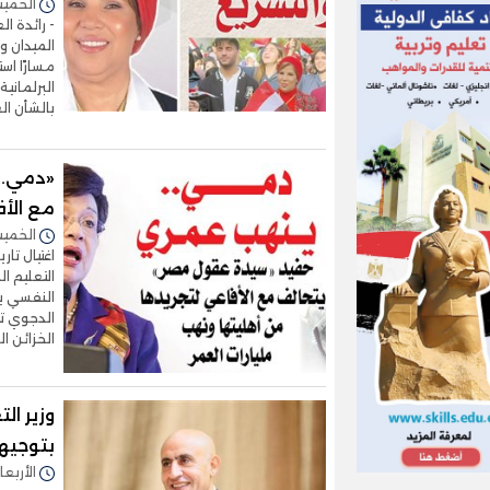
الخميس 06/أغسطس/2026 
- رائدة ا
الميدان و
مسارًا اس
البرلماني
بالشأن ا
«دمي..
مع الأف
الخميس 09/يوليو/2026 
التعليم ا
النفسي ير
الدجوي تت
الخزائن 
وزير الت
بتوجيه
الأربعاء 03/يونيو/2026 - 0