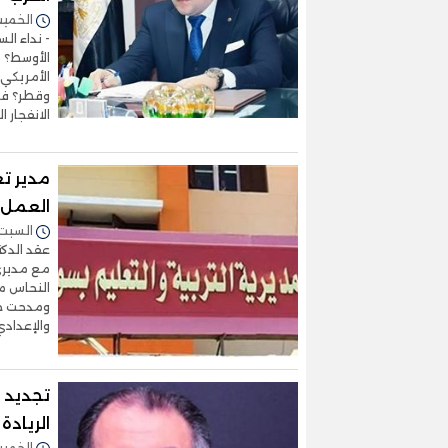
الخميس 02/أبريل/2026 
- نداء ال
الأوسط؟ -
الأمريكي 
وقطر؟ في
الانفجار 
مدير ت
العمل و
السبت 28/مارس/2026 - :49
عقد الدكت
مع مديري 
النحاس مد
ومدحت حنف
والإعدادي 
تجديد ا
الريادة
الخميس 12/فبراير/2026 