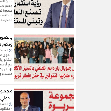
جعفر حسين
مسيرة تعل
الوطنية -
المدرسة 
بالصور.
وتكرم 
السبت 31/يناير/2026 - :04
- تفوق عل
البكالوريا
مع أولياء
الإبداع و
مستدام ول
الدولي 
الجمعة 30/يناير/2026 -
- منظومة 