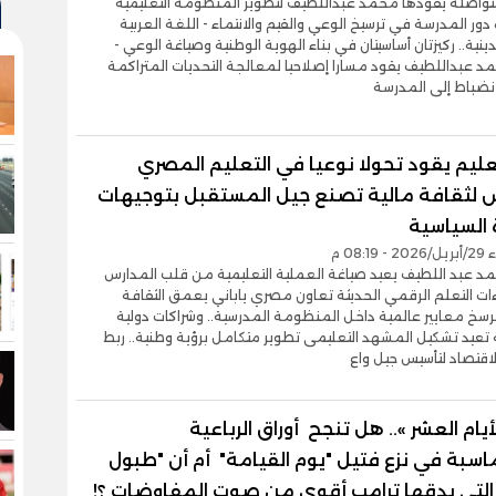
تواصلة يقودها محمد عبداللطيف لتطوير المنظومة التعليمية
دور المدرسة في ترسيخ الوعي والقيم والانتماء - اللغة العربية
لدينية.. ركيزتان أساسيتان في بناء الهوية الوطنية وصياغة الوعي -
مد عبداللطيف يقود مسارا إصلاحيا لمعالجة التحديات المتراكمة
انضباط إلى المدرسة
تعليم يقود تحولا نوعيا في التعليم المصري
لثقافة مالية تصنع جيل المستقبل بتوجيهات
 السياسية
08:1 م
مد عبد اللطيف يعيد صياغة العملية التعليمية من قلب المدارس
ت التعلم الرقمي الحديثة تعاون مصري ياباني يعمق الثقافة
يرسخ معايير عالمية داخل المنظومة المدرسية.. وشراكات دولية
ة تعيد تشكيل المشهد التعليمى تطوير متكامل برؤية وطنية.. ربط
الاقتصاد لتأسيس جيل واع
أيام العشر ».. هل تنجح أوراق الرباعية
اسبة في نزع فتيل "يوم القيامة" أم أن "طبول
 التي يدقها ترامب أقوى من صوت المفاوضات ؟!