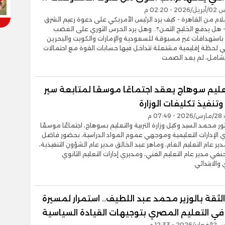
- 02:20 م
سلام من القاهرة - كيف يرد الرئيس الأمريكي على دعوة زعيم الشرق
 هل يدفع الخليج الثمن؟.. وهل يرد الحرس الثوري على الغضب
باستهدافات غير مسبوقة للسعودية والإمارات والكويت والبحرين
 لحظة إقليمية مشتعلة تتداخل فيها حسابات القوة مع احتمالات
الشامل، لم يعد الصمت
عليم سوهاج يعقد اجتماعًا موسعًا لمتابعة سير
تنفيذ تكليفات الوزارة
07 م
ور محمد السيد وكيل وزارة التربية والتعليم بسوهاج، اجتماعًا موسعًا
الإدارات التعليمية وموجهي عموم المواد الدراسية، بحضور فاضل
ير عام التعليم العام، وماهر عبد الخالق مدير عام الشؤون التنفيذية،
ي مدير عام التعليم الفني، ومديري إدارات التعليم الثانوي
والابتدائي
لثقة بالوزير محمد عبد اللطيف.. استمرار لمسيرة
 في التعليم المصري بتوجيهات القيادة السياسية
- 12:33 م