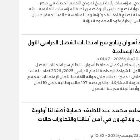
دج.. مؤسسات رائدة ترسخ نموذج التعليم الحديث في مصر -
دولية تضع مدارس الربوة ضمن نخبة المؤسسات التعليمية - بيئة
آمنة تصنع قادة الغد وتؤهلهم للمنافسة عالميا - جعفر حسين
س الإدارة يقود المجموعة برؤية
سوان يتابع سير امتحانات الفصل الدراسي الأول
 الإعدادية
0 م
تور إسماعيل كمال محافظ أسوان ، انتظام سير امتحانات الفصل
الدراسى الأول للشهادة الإعدادية للعام الدراسى 2025/ 2026 (عام - لغات -
اص - دمج) ، وذلك خلال جولته التفقدية للجان الإمتحانات بمجمع
مدارس العروبة المشتركة ، والذى يضم 197 طالب وطالبة داخل 10 لجان
، وأيضاً لجنة مدرسة الفصول
تعليم محمد عبداللطيف: حماية أطفالنا أولوية
ولا تهاون في أمن أبنائنا والتجاوزات حالات
10 م