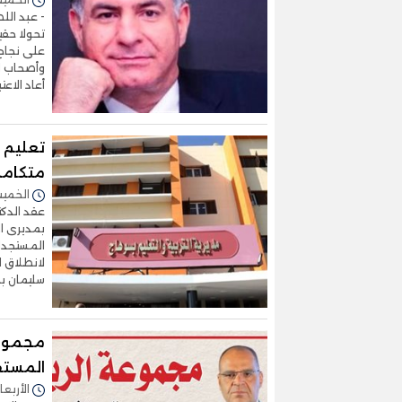
- عبد ال
تحولا حقي
على نجاح
وأصحاب ال
أعاد الاعت
تعليم 
متكاملة
الخميس 05/فبراير/2026 
عقد الدكت
بمديرى ال
المستجدات
لانطلاق ا
سليمان ب
مجموعة 
المستق
الأربعاء 04/فبراير/2026 - 