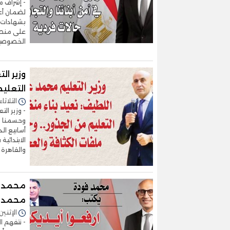
- إشراف م
لضمان أعل
على منصة 
الخصوصية - 92% من طلاب 
وزير ا
التعليم
الثلاثاء 23/ديسمبر/2025 - :00
- وزير ال
وحسمنا مل
والقاهرة 
محمد فو
محمد ع
الإثنين 15/ديسمبر/2025 - 7:49
- نتفهم ا