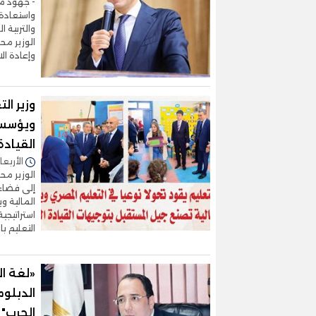
- جهود م
واستعادة 
والتربية ا
الوزير مح
وإعادة ال
وزير ال
ويؤسس 
القيادة
الأربعاء 29/أبريل/2026 - 9
الوزير مح
إلى فضاءا
المالية و
استراتيجي
التعليم ب
«لغة ال
الدبلوم
الحرب"