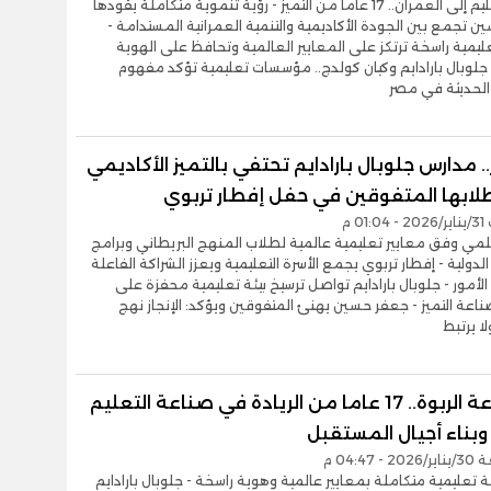
- من التعليم إلى العمران.. 17 عاما من التميز - رؤية تنموية متكاملة يقودها
 تجمع بين الجودة الأكاديمية والتنمية العمرانية المستدامة -
يمية راسخة ترتكز على المعايير العالمية وتحافظ على الهوية
 جلوبال بارادايم وكيان كولدج.. مؤسسات تعليمية تؤكد مفهوم
الحديثة في مصر
. مدارس جلوبال بارادايم تحتفي بالتميز الأكاديمي
طلابها المتفوقين في حفل إفطار تربوي
01 م
مي وفق معايير تعليمية عالمية لطلاب المنهج البريطاني وبرامج
 الدولية - إفطار تربوي يجمع الأسرة التعليمية ويعزز الشراكة الفاعلة
 الأمور - جلوبال بارادايم تواصل ترسيخ بيئة تعليمية محفزة على
صناعة التميز - جعفر حسين يهنئ المتفوقين ويؤكد: الإنجاز نهج
ا يرتبط
مجموعة الربوة.. 17 عاما من الريادة في صناعة التعليم
وبناء أجيال المستقبل
 04:47 م
تعليمية متكاملة بمعايير عالمية وهوية راسخة - جلوبال بارادايم