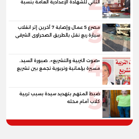
2
الثاني للشهادة الإعدادية العامة بنسبة
79.9% نظامي ...و69.55% منازل.. و70.56%
للمهنية .. و100% للصُم وضعاف السمع
3
والنور للمكفوفين
مصرع 5 عمال وإصابة 7 آخرين إثر انقلاب
سيارة ربع نقل بالطريق الصحراوى الشرقى
4
«صوت التربية والتشريع».. صبورة السيد..
مسيرة برلمانية وتربوية تجمع بين تشريع
القوانين وصناعة الأجيال لبناء الإنسان
المصري
5
ضبط المتهم بتهديد سيدة بسبب تربية
كلاب أمام محله