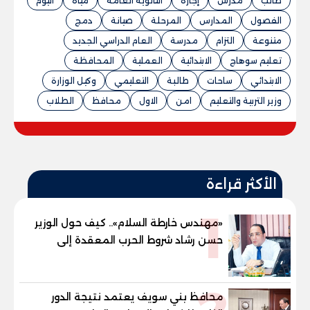
طالب
مدرس
إجازة
الثانوية العامة
مياه
اليوم
الفصول
المدارس
المرحلة
صيانة
دمج
متنوعة
التزام
مدرسة
العام الدراسي الجديد
تعليم سوهاج
الابتدائية
العملية
المحافظة
الابتدائي
ساحات
طالبة
التعليمي
وكيل الوزارة
وزير التربية والتعليم
امن
الاول
محافظ
الطلاب
الأكثر قراءة
1
«مهندس خارطة السلام».. كيف حول الوزير
حسن رشاد شروط الحرب المعقدة إلى
"خارطة طريق" للانسحاب والإعمار؟
محافظ بني سويف يعتمد نتيجة الدور