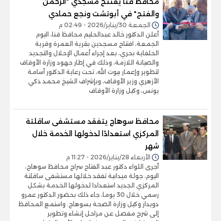
محافظ قنا يفتتح مسجدي "الرحمن
والفتح" في أبوتشت ونجع حمادي
الجمعة 30/يناير/2026 - 02:49 م
أعلن الدكتور خالد عبدالحليم محافظ قنا، اليوم
الجمعة، افتتاح مسجدين بقرية العمرة وقرية
الحلفاية بحري، بعد إجراء أعمال الإحلال والتجديد
والصيانة اللازمة، وذلك في إطار جهود وزارة الأوقاف
لتطوير وإعمار بيوت الله، تحت رعاية الدكتور أسامة
الأزهري وزير الأوقاف، وبإشراف الشيخ محمد ذكي
يونس، وكيل وزارة الأوقاف
محافظ سوهاج يتفقد مستشفى ساقلتة
المركزي استعدادًا لدخولها الخدمة خلال
شهر
الأربعاء 28/يناير/2026 - 11:27 م
أجرى اللواء دكتور عبد الفتاح سراج محافظ سوهاج،
اليوم، جولة ميدانية تفقد خلالها مستشفى ساقلتة
المركزي الجديد استعدادا لدخولها الخدمة بشكل
رسمي خلال 30 يوما، جاء ذلك بحضور الدكتور عمرو
دويدار وكيل وزارة الصحة بسوهاج. واستمع المحافظ
إلى شرح مفصل عن مراحل إنشاء وتطوير