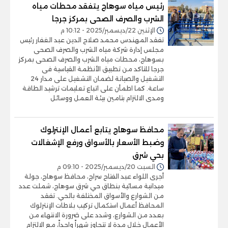
رئيس مياه سوهاج يتفقد محطات مياه
الشرب والصرف الصحى بمركز جرجا
الإثنين 22/ديسمبر/2025 - 10:12 م
تفقد المهندس محمد صلاح الدين عبد الغفار رئيس
مجلس إدارة شركة مياه الشرب والصرف الصحى
بسوهاج، محطات مياه الشرب والصرف الصحى بمركز
جرجا للتاكد من تطبيق الأنظمة القياسية فى
التشغيل والصيانة لضمان التشغيل على مدار 24
ساعة. كما اطمأن على اتباع تعليمات ترشيد الطاقة
ومدى الالتزام بتامين بيئة العمل ووسائل
محافظ سوهاج يتابع أعمال الإنترلوك
وضبط الأسعار بالأسواق ورفع الإشغالات
بحي شرق
السبت 20/ديسمبر/2025 - 09:10 م
أجرى اللواء عبد الفتاح سراج، محافظ سوهاج، جولة
ميدانية مسائية بنطاق حي شرق سوهاج، شملت عدد
من الشوارع والأسواق المختلفة بالحي. تفقد
المحافظ أعمال استكمال تركيب بلاطات الإنترلوك
بعدد من الشوارع، وشدد على ضرورة الانتهاء من
الأعمال خلال مدة لا تتجاوز شهراً واحداً، مع الالتزام