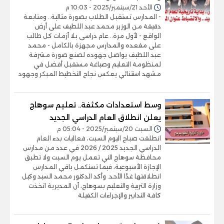
الأحد 21/سبتمبر/2025 - 10:03 م
- المدارس تستقبل الطلاب بصورة مثالية.. ومتابعة
دقيقة من الوزير محمد عبد اللطيف على أرض
الواقع - لأول مرة.. عام دراسى بلا أزمات كل طالب
على مقعده والمدارس مجهزة بالكامل - محمد
عبد اللطيف يواصل جهوده لصنع صورة مشرفة
لمنظومة التعليم وصياغة مستقبل أفضل في
مشهد استثنائي يعكس نجاح التخطيط المبكر وجهود
وسط استعدادات مكثفة.. تعليم سوهاج
يعلن انطلاق العام الدراسي الجديد
السبت 20/سبتمبر/2025 - 05:04 م
انطلقت صباح اليوم السبت، فعاليات بدء العام
الدراسي الجديد 2025 / 2026 في عدد من مدارس
محافظة سوهاج التي تعمل يوم السبت ولا تطبق
الإجازة الأسبوعية، فيما تستكمل باقي المدارس
انطلاقتها غدًا الأحد. وأكد الدكتور محمد السيد وكيل
وزارة التربية والتعليم بسوهاج، أن المديرية اتخذت
كافة التدابير والإجراءات الكفيلة