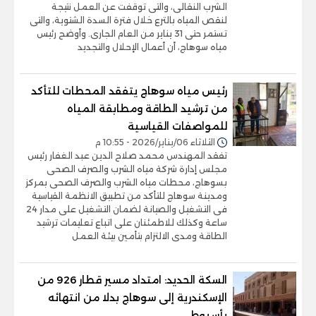
الشرب النقالى، والتى توقفت عن العمل نتيجة
لنقص المياه بالترع خلال فترة السدة الشتوية، والتى
تستمر حتى 31 يناير من العام الجارى. وأوضح رئيس
مياه سوهاج، أن أعمال الإحلال والتجديد
رئيس مياه سوهاج يتفقد المحطات للتأكد
من ترشيد الطاقة ومطابقة المياه
للمواصفات القياسية
الثلاثاء 06/يناير/2026 - 10:55 م
تفقد المهندس محمد صلاح الدين عبد الغفار رئيس
مجلس إدارة شركة مياه الشرب والصرف الصحى
بسوهاج، محطات مياه الشرب والصرف الصحى بمركز
ومدينة سوهاج للتأكد من تطبيق الانظمة القياسية
فى التشغيل والصيانة لضمان التشغيل على مدار 24
ساعة وكذلك للاطمئنان على اتباع تعليمات ترشيد
الطاقة ومدى الالتزام بتأمين بيئة العمل
السكة الحديد: امتداد مسير قطار 926 من
الإسكندرية إلى سوهاج بدلا من انتهائه
بأسيوط