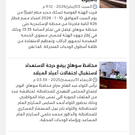
السبت 03/يناير/2026 - 11:12 م
قررت الهيئة القومية لسكك حديد مصر اعتبارًا من
يوم السبت الموافق 10 - 1 - 2026 امتداد مسير قطار
926 (ثانية فاخرة) من محطة الإسكندرية حتى
محطة سوهاج، ليصل في تمام الساعة 13:35، وذلك
في إطار جهود الهيئة لتحسين مستوى الخدمة
المقدمة لجمهور الركاب، وتعظيم الاستفادة من
طاقة أسطول الوحدات المتحركة. كما تقرر
محافظ سوهاج يرفع درجة الاستعداد
لاستقبال احتفالات أعياد الميلاد
الأربعاء 31/ديسمبر/2025 - 03:39 م
ترأس اللواء عبد الفتاح سراج محافظ سوهاج، اليوم،
اجتماع المجلس التنفيذي للمحافظة، لمناقشة عدد
من الملفات الحيوية التي تمس حياة المواطنين،
وذلك بحضور اللواء أحمد السايس السكرتير العام
للمحافظة، واللواء نادر نبيل المستشار العسكري
للمحافظة، والدكتور محمد حلمي السكرتير العام
المساعد، ورؤساء الوحدات المحلية،