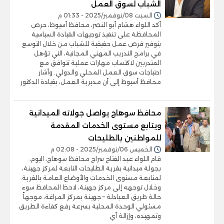
الشباب لسوق العمل
السبت 08/نوفمبر/2025 - 01:33 م
أكد اللواء هشام أبو النصر، محافظ أسيوط، حرص
المحافظة على تنفيذ توجيهات القيادة السياسية
بتوفير فرص عمل حقيقية للشباب من خلال التوسع
في برامج التدريب المهني المجانية، التي تؤهل
المتدربين لاكتساب مهارات عملية تتوافق مع
احتياجات سوق العمل المحلي والدولي. وأشار
محافظ أسيوط إلى أن مديرية العمل، بقيادة الدكتور
محافظ سوهاج يواصل جولاته الميدانية
ويتابع مستوى الخدمات المقدمة
للمواطنين بالطليحات
الخميس 06/نوفمبر/2025 - 02:08 م
قام اللواء عبد الفتاح سراج محافظ سوهاج، اليوم،
بجولة ميدانية بقرية الطليحات التابعة لمركز جهينة،
لمتابعة مستوى الخدمات والأوضاع العامة بالقرية.
وخلال توجهه إلى مركز جهينة، لاحظ المحافظ سوء
حالة طريق العبادلة – جهينة بمركز المراغة، موجهاً
مسئولي الوحدة المحلية بسرعة رفع كفاءة الطريق
وتمهيده، وإزالة أي