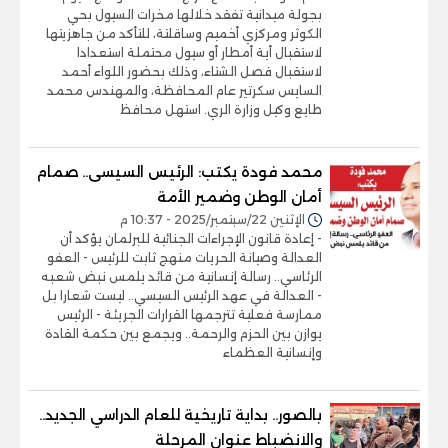
بجولة ميدانية تفقد خلالها مخرات السيول بحي
الكوثر ومركزي أخميم وساقلتة، للتأكد من جاهزيتها
لاستقبال أية أمطار أو سيول محتملة استعدادا
لاستقبال فصل الشتاء، وذلك بحضور اللواء أحمد
السايس سكرتير عام المحافظة، والمهندس محمد
طايع وكيل وزارة الري. استهل محافظ
محمد فودة يكتب: الرئيس السيسى.. صمام
أمان الوطن وضمير الأمة
الإثنين 22/سبتمبر/2025 - 10:37 م
- إعادة قانون الإجراءات الجنائية للبرلمان يؤكد أن
العدالة وصيانة الحريات منهج ثابت للرئيس - العفو
الرئاسي.. رسالة إنسانية من قائد يلمس نبض شعبه
- العدالة في عهد الرئيس السيسي.. ليست شعارا بل
ممارسة فعلية تترجمها القرارات الجريئة - الرئيس
يوازن بين الحزم والرحمة.. ويجمع بين حكمة القادة
وإنسانية العظماء
بالصور.. بداية تاريخية للعام الدراسي الجديد..
والانضباط عنوان المرحلة