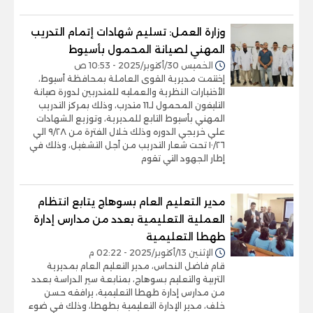
وزارة العمل: تسليم شهادات إتمام التدريب
المهني لصيانة المحمول بأسيوط
الخميس 30/أكتوبر/2025 - 10:53 ص
إختتمت مديرية القوى العاملة بمحافظة أسيوط،
الأختبارات النظرية والعمليه للمتدربين لدورة صيانة
التليفون المحمول لـ11 متدرب، وذلك بمركز التدريب
المهني بأسيوط التابع للمديرية، وتوزيع الشهادات
علي خريجي الدوره وذلك خلال الفترة من ٩/٢٨ الي
١٠/٢٦ تحت شعار التدريب من أجل التشغيل، وذلك في
إطار الجهود التي تقوم
مدير التعليم العام بسوهاج يتابع انتظام
العملية التعليمية بعدد من مدارس إدارة
طهطا التعليمية
الإثنين 13/أكتوبر/2025 - 02:22 م
قام فاضل النحاس، مدير التعليم العام بمديرية
التربية والتعليم بسوهاج، بمتابعة سير الدراسة بعدد
من مدارس إدارة طهطا التعليمية، يرافقه حسن
خلف، مدير الإدارة التعليمية بطهطا، وذلك في ضوء