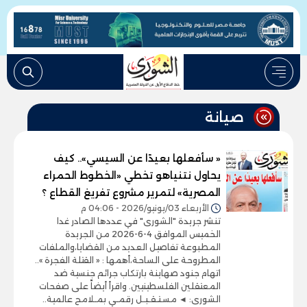
صيانة
« سأفعلها بعيدًا عن السيسي».. كيف
يحاول نتنياهو تخطي «الخطوط الحمراء
المصرية» لتمرير مشروع تفريغ القطاع ؟
الأربعاء 03/يونيو/2026 - 04:06 م
تنشر جريدة "الشورى" في عددها الصادر غدا
الخميس الموافق 4-6-2026 من الجريدة
المطبوعة تفاصيل العديد من القضايا،والملفات
المطروحة على الساحة،أهمها : « القتلة الفجرة »..
اتهام جنود صهاينة بارتكاب جرائم جنسية ضد
المعتقلين الفلسطينيين. واقرأ أيضاً على صفحات
الشورى: ◄ مسـتـقـبـل رقمـي بمـلامح عالمية..