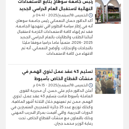
رئيس جامعة سوهاج يتابع الاستعدادات
النهائية لاستقبال العام الدراسي الجديد
الخميس 18/سبتمبر/2025 - 04:41 م
أكد الدكتور حسان النعماني رئيس جامعة سوهاج،
أنه في إطار سياسة التطوير التي تنتهجها الجامعة،
فقد تم إنهاء كافة الاستعدادات اللازمة لاستقبال
أبنائنا الطلاب والطالبات بالعام الدراسي الجديد
2025 -2026، متمنياً عاما دراسيا موفقا مليئا
بالنجاحات والإنجازات. وأوضح النعماني، أنه تم
الانتهاء من كافة الاستعدادات
تسليم 43 عقد عمل لذوي الهمم في
منشآت القطاع الخاص بأسيوط
الخميس 18/سبتمبر/2025 - 04:15 م
أعلن الدكتور حازم علي حسن، أن مديرية القوى
العاملة بأسيوط قامت بتسليم 43 عقد عمل، لذوي
الهمم، ممن تم تعيينهم خلال الثلاثة أشهر الماضية،
وكذلك توزيع عدد 25 جائزة للمتدربين المتميزين في
الدورات التدريبية، والتي أقيمت بمركز التدريب المهني
وذلك بالتعاون مع منشآت القطاع الخاص، تحت
رعاية الوزير محمد جبران،