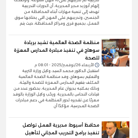
إلهام أبوزيد مدير المديرية، أن الدورات التدريبية
تهدف إلى تنمية مهارات أبناء المحافظة من
الجنسين، وتدريبهم على المهن التي يحتاجها سوق
العمل، بجميع قرى ومراكز المحافظة، حيث يتم
منظمة الصحة العالمية تشيد بريادة
سوهاج في تنفيذ مبادرة المدارس المعززة
للصحة
الأربعاء 26/نوفمبر/2025 - 08:01 م
استقبل الدكتور محمد السيد، وكيل وزارة التربية
والتعليم بسوهاج، وفد منظمة الصحة العالمية
المكلف بتقييم المدارس المعززة للصحة والبيئة،
وذلك بمكتبه بديوان عام المديرية، بحضور عدد من
قيادات النحاس بالمديرية. ورحّب وكيل الوزارة بالوفد
معربًا عن تقديره لدور المنظمة في دعم مبادرات
الصحة المدرسية، مؤكدًا أن
محافظ أسيوط: مديرية العمل تواصل
تنفيذ برامج التدريب المجاني لتأهيل