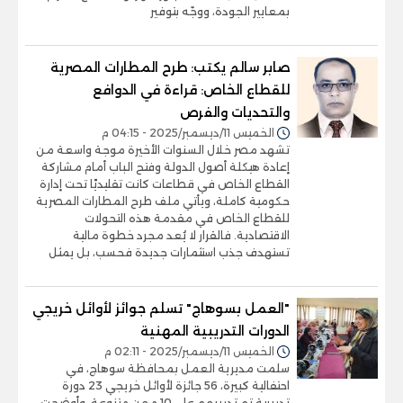
بمعايير الجودة، ووجّه بتوفير
صابر سالم يكتب: طرح المطارات المصرية
للقطاع الخاص: قراءة في الدوافع
والتحديات والفرص
الخميس 11/ديسمبر/2025 - 04:15 م
تشهد مصر خلال السنوات الأخيرة موجة واسعة من
إعادة هيكلة أصول الدولة وفتح الباب أمام مشاركة
القطاع الخاص في قطاعات كانت تقليديًا تحت إدارة
حكومية كاملة، ويأتي ملف طرح المطارات المصرية
للقطاع الخاص في مقدمة هذه التحولات
الاقتصادية. فالقرار لا يُعد مجرد خطوة مالية
تستهدف جذب استثمارات جديدة فحسب، بل يمثل
"العمل بسوهاج" تسلم جوائز لأوائل خريجي
الدورات التدريبية المهنية
الخميس 11/ديسمبر/2025 - 02:11 م
سلمت مديرية العمل بمحافظة سوهاج، في
احتفالية كبيرة، 56 جائزة لأوائل خريجي 23 دورة
تدريبية تم تدريبهم على10 مهن متنوعة. وأوضحت