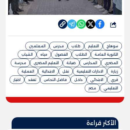
شارك
سوهاج
التعليم
طلاب
مدرس
المعلمين
الثانوية العامة
الطلاب
الفصول
مياه
الشباب
المصري
المدارس
صيانة
التعليم المصرى
مدرسة
زيارة
الادارات التعليمية
نقل
الابتدائية
العملية
قري
الابتدائي
داخل
فاضل النحاس
تفقد
اختيار
التعليمي
مصر
الأكثر قراءة