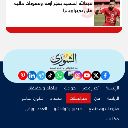
5
عبدالله السعيد يفجر أزمة..وعقوبات مالية
علي بيزيرا وبانزا
pinterest
linkedin
telegram
whatsapp
tiktok
instagram
nabd
youtube
twitter
facebook
الرئيسية
أخبار مصر
حوادث
ملفات وتحقيقات
الرياضة
فن
محافظات
اقتصاد
شئون العالم
منوعات ومجتمع
فيديو و توك شو
العدد الورقي
مقالات