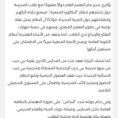
وأجرى مدير عام التعليم العام حوارًا مفتوحًا مع طلاب المدرسة
حول اختيارهم لنظام "البكالوريا المصرية"، استمع خلاله لآرائهم
وانطباعاتهم حول التجربة الجديدة، مؤكدًا أن النظام يمثل نقلة
نوعية في تطوير التعليم المصري، ويسهم في تنمية مهارات
التفكير والإبداع لدى الطلاب، كما يخفف من الأعباء التقليدية لنظام
الثانوية العامة، ويمنح الأسرة المصرية مزيدًا من الاطمئنان على
مستقبل أبنائها.
كما شملت الزيارة تفقد عدد من المدارس الأخرى بقرية بني حرب،
من بينها مدرسة بني حرب الإعدادية المشتركة ومدرسة بني حرب
الابتدائية الجديدة، حيث تفقد الفصول الدراسية وتابع انتظام
الحضور وتسليم الكتب المدرسية، واطمأن على المستوى التحصيلي
للتلاميذ.
وفي ختام جولته شدد "النحاس"، على ضرورة الاهتمام بالنظافة
العامة داخل المدارس، وصيانة دورات المياه والفناء المدرسي،
وتهيئة بيئة تعليمية آمنة وجاذبة للطلاب.