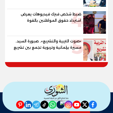
4
ضبط شخص فبرك فيديوهات يعرض
استرداد حقوق المواطنين بالقوة
5
«صوت التربية والتشريع».. صبورة السيد..
مسيرة برلمانية وتربوية تجمع بين تشريع
القوانين وصناعة الأجيال لبناء الإنسان
المصري
pinterest
linkedin
telegram
whatsapp
tiktok
instagram
nabd
youtube
twitter
facebook