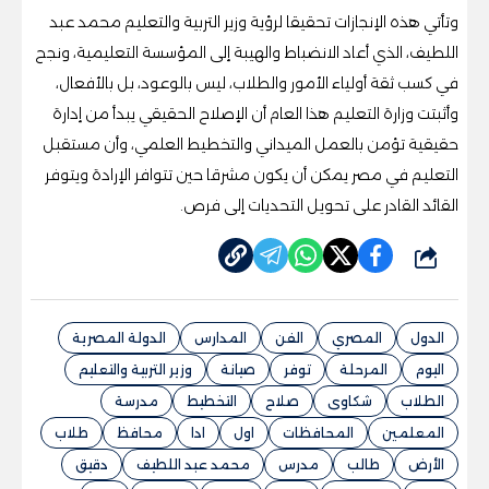
وتأتي هذه الإنجازات تحقيقا لرؤية وزير التربية والتعليم محمد عبد
اللطيف، الذي أعاد الانضباط والهيبة إلى المؤسسة التعليمية، ونجح
في كسب ثقة أولياء الأمور والطلاب، ليس بالوعود، بل بالأفعال،
وأثبتت وزارة التعليم هذا العام أن الإصلاح الحقيقي يبدأ من إدارة
حقيقية تؤمن بالعمل الميداني والتخطيط العلمي، وأن مستقبل
التعليم في مصر يمكن أن يكون مشرقا حين تتوافر الإرادة ويتوفر
القائد القادر على تحويل التحديات إلى فرص.
شارك
الدول
المصري
الفن
المدارس
الدولة المصرية
اليوم
المرحلة
توفر
صيانة
وزير التربية والتعليم
الطلاب
شكاوى
صلاح
التخطيط
مدرسة
المعلمين
المحافظات
اول
ادا
محافظ
طلاب
الأرض
طالب
مدرس
محمد عبد اللطيف
دقيق