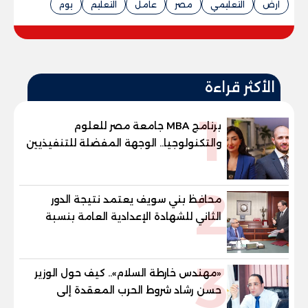
ارض
التعليمي
مصر
عامل
التعليم
يوم
الأكثر قراءة
1
برنامج MBA جامعة مصر للعلوم
والتكنولوجيا.. الوجهة المفضلة للتنفيذيين
وقيادات المؤسسات لصناعة قادة
المستقبل
2
محافظ بني سويف يعتمد نتيجة الدور
الثاني للشهادة الإعدادية العامة بنسبة
79.9% نظامي ...و69.55% منازل.. و70.56%
للمهنية .. و100% للصُم وضعاف السمع
3
والنور للمكفوفين
«مهندس خارطة السلام».. كيف حول الوزير
حسن رشاد شروط الحرب المعقدة إلى
"خارطة طريق" للانسحاب والإعمار؟