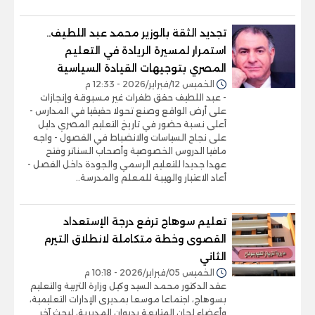
تجديد الثقة بالوزير محمد عبد اللطيف..
استمرار لمسيرة الريادة في التعليم
المصري بتوجيهات القيادة السياسية
الخميس 12/فبراير/2026 - 12:33 م
- عبد اللطيف حقق طفرات غير مسبوقة وإنجازات
على أرض الواقع وصنع تحولا حقيقيا في المدارس -
أعلى نسبة حضور في تاريخ التعليم المصري دليل
على نجاح السياسات والانضباط في الفصول - واجه
مافيا الدروس الخصوصية وأصحاب السناتر وفتح
عهدا جديدا للتعليم الرسمي والجودة داخل الفصل -
أعاد الاعتبار والهيبة للمعلم والمدرسة..
تعليم سوهاج ترفع درجة الإستعداد
القصوى وخطة متكاملة لانطلاق التيرم
الثاني
الخميس 05/فبراير/2026 - 10:18 م
عقد الدكتور محمد السيد وكيل وزارة التربية والتعليم
بسوهاج، اجتماعا موسعا بمديرى الإدارات التعليمية،
وأعضاء لجان المتابعة بديوان المديرية، لبحث آخر