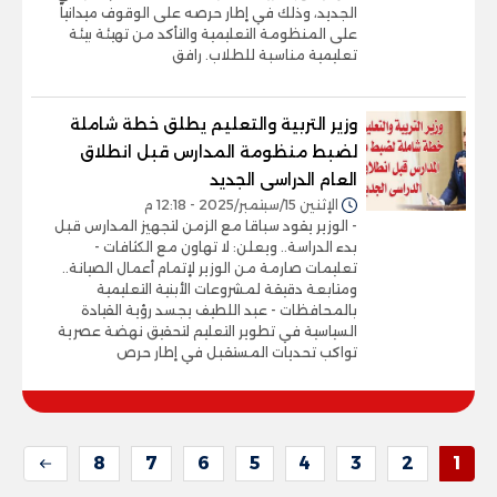
الجديد، وذلك في إطار حرصه على الوقوف ميدانياً
على المنظومة التعليمية والتأكد من تهيئة بيئة
تعليمية مناسبة للطلاب. رافق
وزير التربية والتعليم يطلق خطة شاملة
لضبط منظومة المدارس قبل انطلاق
العام الدراسى الجديد
الإثنين 15/سبتمبر/2025 - 12:18 م
- الوزير يقود سباقا مع الزمن لتجهيز المدارس قبل
بدء الدراسة.. ويعلن: لا تهاون مع الكثافات -
تعليمات صارمة من الوزير لإتمام أعمال الصيانة..
ومتابعة دقيقة لمشروعات الأبنية التعليمية
بالمحافظات - عبد اللطيف يجسد رؤية القيادة
السياسية في تطوير التعليم لتحقيق نهضة عصرية
تواكب تحديات المستقبل في إطار حرص
8
7
6
5
4
3
2
1