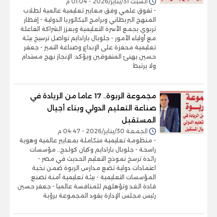
السبت 31/يناير/2026 - 01:04 م
- تفوق علمي وفق معايير تعليمية عالمية لطلاب
المنهج البريطاني وبرامج البكالوريا الدولية - إفطار
تربوي يجمع الأسرة التعليمية ويعزز الشراكة الفاعلة
مع أولياء الأمور - جلوبال بارادايم تواصل ترسيخ بيئة
تعليمية محفزة على الإبداع وصناعة التميز - جعفر
حسين يهنئ المتفوقين ويؤكد: الإنجاز نهج مستدام
ولا يرتبط
مجموعة الربوة.. 17 عاما من الريادة في
صناعة التعليم الدولي وبناء أجيال
المستقبل
الجمعة 30/يناير/2026 - 04:47 م
- منظومة تعليمية متكاملة بمعايير عالمية وهوية
راسخة - جلوبال بارادايم وكيان كولدج.. مؤسسات
رائدة ترسخ نموذج التعليم الحديث في مصر -
اعتمادات دولية تضع مدارس الربوة ضمن نخبة
المؤسسات التعليمية - بيئة تعليمية آمنة تصنع
قادة الغد وتؤهلهم للمنافسة عالميا - جعفر حسين
رئيس مجلس الإدارة يقود المجموعة برؤية