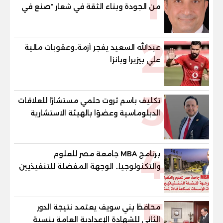
1
من الجودة وبناء الثقة في شعار "صنع في
مصر"
2
عبدالله السعيد يفجر أزمة..وعقوبات مالية
علي بيزيرا وبانزا
3
تكليف باسم ثروت حلمي مستشارًا للعلاقات
الدبلوماسية وعضوًا بالهيئة الاستشارية
العليا لمنظمة «جاد جمينت يوإن»
4
برنامج MBA جامعة مصر للعلوم
والتكنولوجيا.. الوجهة المفضلة للتنفيذيين
وقيادات المؤسسات لصناعة قادة
المستقبل
5
محافظ بني سويف يعتمد نتيجة الدور
الثاني للشهادة الإعدادية العامة بنسبة