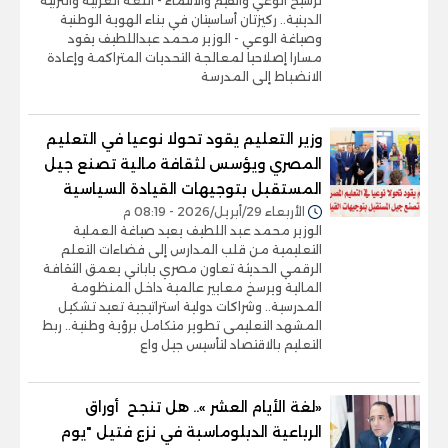
ترسيخ الوعي والقيم والانتماء - اللغة العربية والتربية
الدينية.. ركيزتان أساسيتان في بناء الهوية الوطنية
وصياغة الوعي - الوزير محمد عبداللطيف يقود
مسارا إصلاحيا لمعالجة التحديات المتراكمة وإعادة
الانضباط إلى المدرسة
وزير التعليم يقود تحولا نوعيا في التعليم
المصري ويؤسس لثقافة مالية تصنع جيل
المستقبل بتوجيهات القيادة السياسية
الأربعاء 29/أبريل/2026 - 08:19 م
الوزير محمد عبد اللطيف يعيد صياغة العملية
التعليمية من قلب المدارس إلى فضاءات التعلم
الرقمي الحديثة تعاون مصري ياباني يعمق الثقافة
المالية ويرسخ معايير عالمية داخل المنظومة
المدرسية.. وشراكات دولية استراتيجية تعيد تشكيل
المشهد التعليمى تطوير متكامل برؤية وطنية.. ربط
التعليم بالاقتصاد لتأسيس جيل واع
«لغة الأيام العشر ».. هل تنجح أوراق
الرباعية الدبلوماسبة في نزع فتيل "يوم