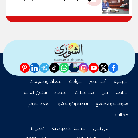
79.9% نظامي ...و69.55% منازل.. و70.56%
للمهنية .. و100% للصُم وضعاف السمع
والنور للمكفوفين
pinterest
linkedin
telegram
whatsapp
tiktok
instagram
nabd
youtube
twitter
facebook
الرئيسية
أخبار مصر
حوادث
ملفات وتحقيقات
الرياضة
فن
محافظات
اقتصاد
شئون العالم
منوعات ومجتمع
فيديو و توك شو
العدد الورقي
مقالات
من نحن
سياسة الخصوصية
اتصل بنا