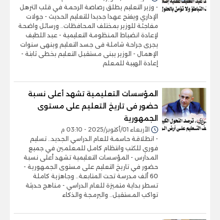
- وزير التعليم يطلق رصاصة الرحمة في قلب الترهل
الإداري ويفتح عهدا جديدا للتعليم الحديث - جولات
مفاجئة للوزير بمختلف المحافظات.. ورسائل واضحة
لإعادة انضباط المنظومة التعليمية - عبد اللطيف
يجرى جراحة شاملة فى جسد التعليم وينهى سنوات
الإهمال - الوزير يبنى مستقبل التعليم بخطى ثابتة -
إعادة الهيبة للمعلم
المؤسسات التعليمية تشهد أعلى نسبة
حضور فى تاريخ التعليم على مستوى
الجمهورية
الأربعاء 01/أكتوبر/2025 - 03:10 م
- انطلاقة حاسمة للعام الدراسي الجديد.. تسليم
فوري للكتب وانتظام كامل للمعلمين في جميع
المدارس - المؤسسات التعليمية تشهد أعلى نسبة
حضور في تاريخ التعليم على مستوى الجمهورية -
60 ألف مدرسة تحت المتابعة.. وجاهزية كاملة
تسطر بداية متميزة للعام الدراسي - مناهج حديثة
تواكب المستقبل.. والبرمجة والذكاء