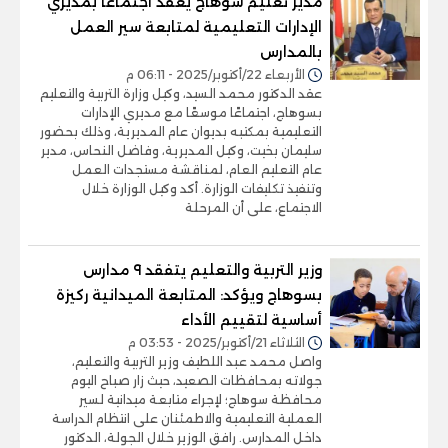
مدير تعليم سوهاج يعقد اجتماعًا بمديري
الإدارات التعليمية لمتابعة سير العمل
بالمدارس
الأربعاء 22/أكتوبر/2025 - 06:11 م
عقد الدكتور محمد السيد، وكيل وزارة التربية والتعليم
بسوهاج، اجتماعًا موسعًا مع مديري الإدارات
التعليمية بمكتبه بديوان عام المديرية، وذلك بحضور
سليمان بخيت، وكيل المديرية، وفاضل النحاس، مدير
عام التعليم العام، لمناقشة مستجدات العمل
وتنفيذ تكليفات الوزارة. أكد وكيل الوزارة خلال
الاجتماع، على أن المرحلة
وزير التربية والتعليم يتفقد ٩ مدارس
بسوهاج ويؤكد: المتابعة الميدانية ركيزة
أساسية لتقييم الأداء
الثلاثاء 21/أكتوبر/2025 - 03:53 م
واصل محمد عبد اللطيف وزير التربية والتعليم،
جولاته بمحافظات الصعيد، حيث زار صباح اليوم
محافظة سوهاج؛ لإجراء متابعة ميدانية لسير
العملية التعليمية والاطمئنان على انتظام الدراسة
داخل المدارس. رافق الوزير خلال الجولة، الدكتور