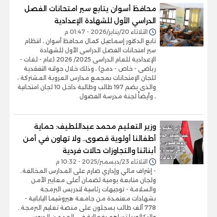
محافظ أسوان يتابع سير امتحانات الفصل
الدراسي الأول للشهادة الإعدادية
الثلاثاء 20/يناير/2026 - 01:47 م
تابع الدكتور إسماعيل كمال محافظ أسوان ، انتظام
سير امتحانات الفصل الدراسى الأول للشهادة
الإعدادية للعام الدراسى 2025/ 2026 (عام - لغات -
رياضى - خاص - دمج) ، وذلك خلال جولته التفقدية
للجان الإمتحانات بمجمع مدارس العروبة المشتركة ،
والذى يضم 197 طالب وطالبة داخل 10 لجان امتحانية
، وأيضاً لجنة مدرسة الفصول
وزير التعليم محمد عبداللطيف: حماية
أطفالنا أولوية قصوى.. ولا تهاون في أمن
أبنائنا والتجاوزات حالات فردية
الثلاثاء 23/ديسمبر/2025 - 10:32 م
- إشراف مالي وإداري صارم على المدارس المخالفة..
ولجان متابعة يومية لضمان أعلى معايير الأمن
والسلامة - توجيهات رئاسية لتدريس البرمجة
بشهادات معتمدة من جامعة هيروشيما اليابانية -
778 ألف طالب يسجلون على منصة تعليم البرمجة..
والبكالوريا تساهم بفعالية في الحد من الدروس