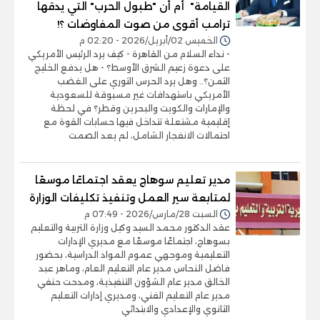
القيامة" أم أن "طبول الحرب" التي يدقها
ترامب أقوى من صوت المفاوضات ؟!
الخميس 02/أبريل/2026 - 02:20 م
- نداء السلام من القاهرة - كيف يرد الرئيس الأمريكي
على دعوة زعيم الشرق الأوسط؟ - هل يدفع الخليج
الثمن؟.. وهل يرد الحرس الثوري على الغضب
الأمريكي باستهدافات غير مسبوقة للسعودية
والإمارات والكويت والبحرين وقطر؟ في لحظة
إقليمية مشتعلة تتداخل فيها حسابات القوة مع
احتمالات الانفجار الشامل، لم يعد الصمت
مدير تعليم سوهاج يعقد اجتماعًا موسعًا
لمتابعة سير العمل وتنفيذ تكليفات الوزارة
السبت 28/مارس/2026 - 07:49 م
عقد الدكتور محمد السيد وكيل وزارة التربية والتعليم
بسوهاج، اجتماعًا موسعًا مع مديري الإدارات
التعليمية وموجهي عموم المواد الدراسية، بحضور
فاضل النحاس مدير عام التعليم العام، وماهر عبد
الخالق مدير عام الشؤون التنفيذية، ومدحت حنفي
مدير عام التعليم الفني، ومديري إدارات التعليم
الثانوي والإعدادي والابتدائي