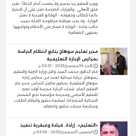
ووزير التعليم يرد بحسم ولا يصمت أمام الخطأ - نقدر
قلق الأهالي.. والقرارات الصارمة دليل على أن الانحياز
دائما للطالب وحقوقه - الوقائع الفردية لا تمثل
الوزارة.. ولا يجب شيطنة منظومة كاملة بسبب
حالات شاذة - الوزارة لا تتستر على الأخطاء وتواجهها
بمنتهى الشفافية
مدير تعليم سوهاج يتابع انتظام الدراسة
بمدارس الإدارة التعليمية
الأحد 14/ديسمبر/2025 - 03:01 م
قام الدكتور محمد السيد، وكيل وزارة التربية والتعليم
بسوهاج، بزيارة ميدانية لعدد من مدارس إدارة
سوهاج التعليمية، بحضور فاضل النحاس، مدير عام
التعليم العام. شملت الزيارة مدرسة أولاد نصير
للتعليم الأساسي ومدرسة مؤسسة نجع الشمندر
الابتدائية المشتركة، لمتابعة حضور وانتظام الطلاب،
ومراجعة سجلات حضور وانصراف
«التعليم».. إرادة.. قيادة وعبقرية تنفيذ
الخميس 11/ديسمبر/2025 - 03:56 م