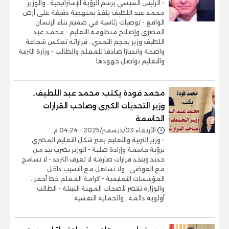
- الرئيس السيسي يرسم الرؤية الإستراتيجية.. والوزير
محمد عبد اللطيف ينفذ بمنهجية دقيقة على أرض
الواقع - توصيات رئاسية في صميم بناء الإنسان
المصري وإصلاح منظومة التعليم - محمد عبد
اللطيف وزير بحجم التحدي.. قراراته تعكس شجاعة
واضحة وانحيازا صادقا للمعلم والطالب - وزارة التربية
والتعليم تواصل جهودها
محمد فودة يكتب: محمد عبد اللطيف..
وزير التحديات الكبرى وصاحب القرارات
الحاسمة
الأربعاء 03/ديسمبر/2025 - 04:24 م
- وزير التربية والتعليم يغير شكل التعليم المصري
برؤية حاسمة وإرادة صلبة - الوزير يضرب بيد من
حديد ويتخذ قرارات صارمة لا تعرف التردد - لا تسامح
مع الفوضى.. ولا تساهل مع التسيب داخل
المؤسسات التعليمية - كرامة المعلم خط أحمر..
والوزارة تنتصر لأصحاب المهنة النبيلة - الطالب
أولوية دائمة.. والحماية النفسية