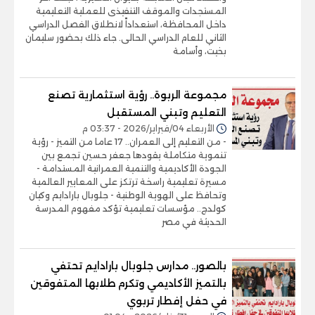
المستجدات والموقف التنفيذى للعملية التعليمية
داخل المحافظة، استعداداً لانطلاق الفصل الدراسي
الثاني للعام الدراسي الحالى. جاء ذلك بحضور سليمان
بخيت، وأسامة
مجموعة الربوة.. رؤية استثمارية تصنع
التعليم وتبني المستقبل
الأربعاء 04/فبراير/2026 - 03:37 م
- من التعليم إلى العمران.. 17 عاما من التميز - رؤية
تنموية متكاملة يقودها جعفر حسين تجمع بين
الجودة الأكاديمية والتنمية العمرانية المستدامة -
مسيرة تعليمية راسخة ترتكز على المعايير العالمية
وتحافظ على الهوية الوطنية - جلوبال بارادايم وكيان
كولدج.. مؤسسات تعليمية تؤكد مفهوم المدرسة
الحديثة في مصر
بالصور.. مدارس جلوبال بارادايم تحتفي
بالتميز الأكاديمي وتكرم طلابها المتفوقين
في حفل إفطار تربوي