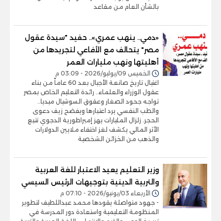
بالشأن العام من مقاعد
«دمي.. ينهب عمري».. حفيد "سيدة عقول
مصر" يتحالف مع الأفاعي لتجريدها من
أهليتها ونهب مليارات العمر
الخميس 09/يوليو/2026 - 03:09 م
اغتيال تاريخ صانعة الأجيال بعد 60 عاماً من بناء
عقول الوزراء والعلماء.. رائدة التعليم الخاص بمصر
تواجه جحود الصغار وعقوق السوشيال ميديا..
والطب النفسي يرد اعتبارها ويفضح زيف دعوى
الحجر. زلزال المليارات يهز إمبراطورية الدجوي تتبع
الأثر المالي يكشف لغز اختفاء ملايين الدولارات
والذهب من الخزائن الشخصية
وزير التعليم يعيد الاعتبار للغة العربية
والتربية الدينية بتوجيهات الرئيس السيسي
الأربعاء 03/يونيو/2026 - 07:10 م
- جهود متواصلة يقودها محمد عبداللطيف لتطوير
المنظومة التعليمية واستعادة دور المدرسة في