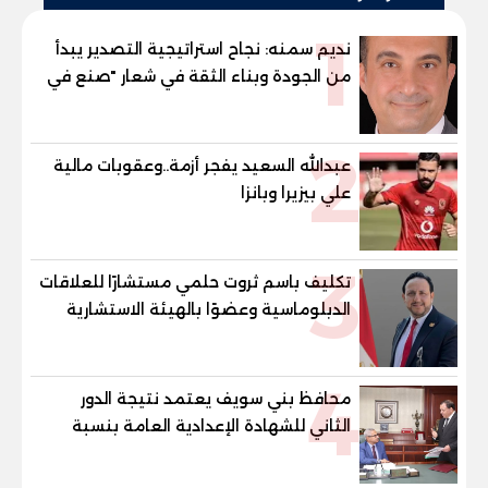
1
نديم سمنه: نجاح استراتيجية التصدير يبدأ
من الجودة وبناء الثقة في شعار "صنع في
مصر"
2
عبدالله السعيد يفجر أزمة..وعقوبات مالية
علي بيزيرا وبانزا
3
تكليف باسم ثروت حلمي مستشارًا للعلاقات
الدبلوماسية وعضوًا بالهيئة الاستشارية
العليا لمنظمة «جاد جمينت يوإن»
4
محافظ بني سويف يعتمد نتيجة الدور
الثاني للشهادة الإعدادية العامة بنسبة
79.9% نظامي ...و69.55% منازل.. و70.56%
للمهنية .. و100% للصُم وضعاف السمع