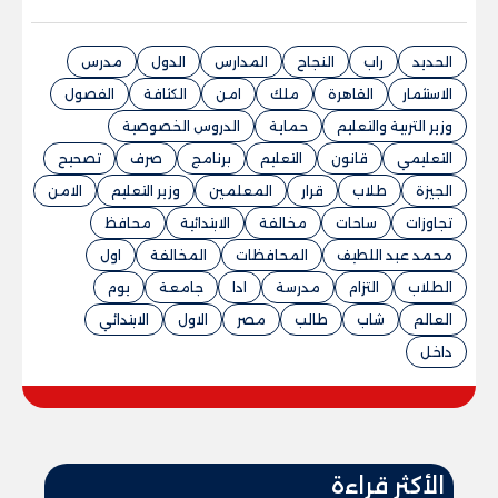
الحديد
راب
النجاح
المدارس
الدول
مدرس
الاستثمار
القاهرة
ملك
امن
الكثافة
الفصول
وزير التربية والتعليم
حماية
الدروس الخصوصية
التعليمي
قانون
التعليم
برنامج
صرف
تصحيح
الجيزة
طلاب
قرار
المعلمين
وزير التعليم
الامن
تجاوزات
ساحات
مخالفة
الابتدائية
محافظ
محمد عبد اللطيف
المحافظات
المخالفة
اول
الطلاب
التزام
مدرسة
ادا
جامعة
يوم
العالم
شاب
طالب
مصر
الاول
الابتدائي
داخل
الأكثر قراءة