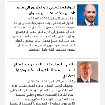
الحوار المجتمعي هو الطريق إلى قانون
"أحوال شخصية" عادل ومتوازن
الخميس 21/مايو/2026 - 03:40 م
- الحوار المجتمعي ليس مجرد إجراء شكلي وإنما
ضرورة حقيقية للوصول إلى أفضل صيغة ممكنة. -
يجب أن نستمع إلى خبراء علم النفس والاجتماع
ورجال القانون والمؤسسات الدينية والمتخصصين. -
نحذر من خلق مناخ يجعل الناس يدخلون الحياة
الزوجية وهم يتوقعون الفشل منذ اليوم الأول. -
تضييق مساحات الثقة داخل العلاقات
عاصم سليمان يكتب: الرئيس عبد الفتاح
السيسي يعيد للقاهرة التاريخية وجهها
الحضاري
الخميس 21/مايو/2026 - 03:34 م
- توجيهات الرئيس لتطوير قاهرة المعز تعكس رؤية
حكيمة لصون الهوية المصرية وإحياء الإرث الحضاري
- إحياء القاهرة القديمة.. مشروع وطني يستعيد
قيمة المكان في الوجدان المصري ويعيد تقديم
التاريخ بروح معاصرة - الجمهورية الجديدة لا تنفصل