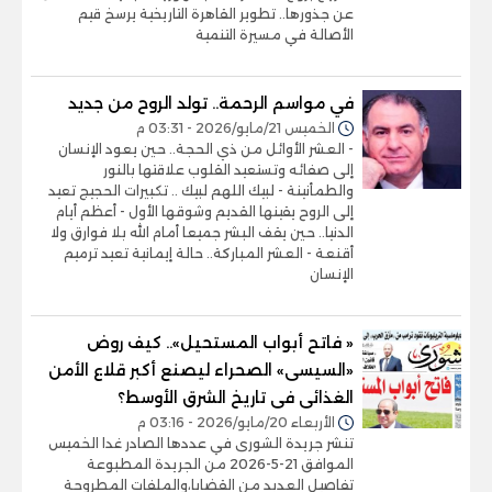
عن جذورها.. تطوير القاهرة التاريخية يرسخ قيم
الأصالة في مسيرة التنمية
في مواسم الرحمة.. تولد الروح من جديد
الخميس 21/مايو/2026 - 03:31 م
- العشر الأوائل من ذي الحجة.. حين يعود الإنسان
إلى صفائه وتستعيد القلوب علاقتها بالنور
والطمأنينة - لبيك اللهم لبيك .. تكبيرات الحجيج تعيد
إلى الروح يقينها القديم وشوقها الأول - أعظم أيام
الدنيا.. حين يقف البشر جميعا أمام الله بلا فوارق ولا
أقنعة - العشر المباركة.. حالة إيمانية تعيد ترميم
الإنسان
« فاتح أبواب المستحيل».. كيف روض
«السيسى» الصحراء ليصنع أكبر قلاع الأمن
الغذائى فى تاريخ الشرق الأوسط؟
الأربعاء 20/مايو/2026 - 03:16 م
تنشر جريدة الشورى في عددها الصادر غدا الخميس
الموافق 21-5-2026 من الجريدة المطبوعة
تفاصيل العديد من القضايا،والملفات المطروحة