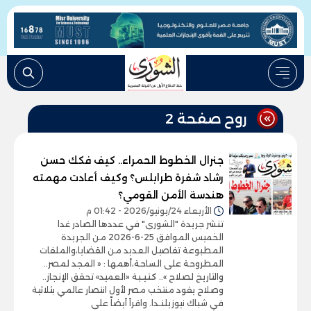
روح صفحة 2
جنرال الخطوط الحمراء.. كيف فكك حسن
رشاد شفرة طرابلس؟ وكيف أعادت مهمته
هندسة الأمن القومي؟
الأربعاء 24/يونيو/2026 - 01:42 م
تنشر جريدة "الشورى" في عددها الصادر غدا
الخميس الموافق 25-6-2026 من الجريدة
المطبوعة تفاصيل العديد من القضايا،والملفات
المطروحة على الساحة،أهمها : « المجد لمصر..
والتاريخ لصلاح ».. كـتـيـبة «العميد» تحقق الإنجاز..
وصلاح يقود منتخب مصر لأول انتصار عالمي بثلاثية
في شباك نيوزيلنـدا. واقرأ أيضاً على