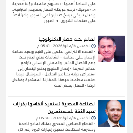
على الساحة،أهمها : « صــروح عالمـية برؤية عصرية
».. «سوديك» ترسم خريطة العقار بمقاييس احترافية..
وإقبال تاريخي يرسخ صدارتها في السوق. واقرأ أيضاً
على صفحات الشورى: ◄ العبور
العالم تحت حصار التكنولوجيا
الخميس 14/مايو/2026 - 05:41 م
- الفضاء الافتراضي يطغى على القيم ويعيد صناعة
الإنسان على مقاسه - الشاشات تبتلع البشر تحت
وهم الاتصال الدائم.. والمعنى الإنساني يتراجع
لصالح السرعة - إدمان الظهور يدفع الإنسان إلى
استعراض حياته بحثا عن التفاعل - السوشيال ميديا
صنعت مجتمعا مرهقا بالمقارنة المستمرة وفقدان
الرضا - العقل يعيش تحت
الصناعة المصرية تستعيد أنفاسها بقرارات
تعيد الثقة للمستثمرين
الخميس 14/مايو/2026 - 05:38 م
- القطاع الصناعي المصري يمتلك نماذج ناجحة
ومشرفة استطاعت تحقيق إنجازات كبيرة رغم كل