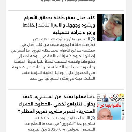
كلب ضال يعقر طفلة بحدائق الأهرام
ويشوه وجهها.. والأسرة تناشد إنقاذها
وإجراء جراحة تجميلية
الخميس 04/يونيو/2026 - 12:16 ص
تعرضت طفلة لهجوم عنيف من كلب ضال في
منطقة حدائق الأهرام بمحافظة الجيزة، ما أسفر عن
إصابتها بجروح وتمزقات بالغة في الوجه أدت إلى
تشوهات واضحة استدعت تدخلاً طبياً عاجلاً. الطفلة
رحاب وبحسب أسرة الطفلة، فإنها عانت من صعوبة
في الحصول على الرعاية الطبية اللازمة عقب
الحادث، حيث تم رفض استقبالها في عدد
« سأفعلها بعيدًا عن السيسي».. كيف
يحاول نتنياهو تخطي «الخطوط الحمراء
المصرية» لتمرير مشروع تفريغ القطاع ؟
الأربعاء 03/يونيو/2026 - 04:06 م
تنشر جريدة "الشورى" في عددها الصادر غدا
الخميس الموافق 4-6-2026 من الجريدة