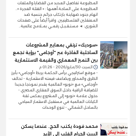
المطبوعة تفاصيل العديد من القضايا،والملفات
المطروحة على الساحة،أهمها : « القتلة الفجرة »..
اتهام جنود صهاينة بارتكاب جرائم جنسية ضد
المعتقلين الفلسطينيين. واقرأ أيضاً على صفحات
الشورى: ◄ مسـتـقـبـل رقمـي بمـلامح عالمية..
«سوديك» ترتقي بمعايير المشروعات
الساحلية الفاخرة عبر "أوجامى" برؤية تجمع
بين التميز المعماري والقيمة الاستثمارية
السبت 30/مايو/2026 - 01:26 م
- موقع استراتيجي برأس الحكمة يربط «أوجامي» بأبرز
الطرق والمحاور ويضاعف قيمته الاستثمارية - تحالف
«أوجامي» مع «نوبو» العالمية يقدم نموذجا جديدا
للضيافة الراقية داخل السوق العقاري المصري -
دخول علامة «نوبو» إلى المشروع يعكس ثقة
الكيانات العالمية في مستقبل الاستثمار السياحي
بالساحل الشمالي - تنوع الوحدات
محمد فودة يكتب: الحج.. عندما يسكن
البيت الحرام القلب إلى الأبد