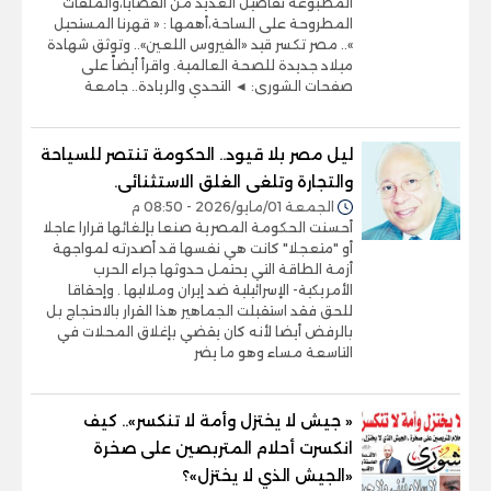
المطبوعة تفاصيل العديد من القضايا،والملفات
المطروحة على الساحة،أهمها : « قهرنا المستحيل
».. مصر تكسر قيد «الفيروس اللعين».. وتوثق شهادة
ميلاد جديدة للصحة العالمية. واقرأ أيضاً على
صفحات الشورى: ◄ التحدي والريادة.. جامعة
ليل مصر بلا قيود.. الحكومة تنتصر للسياحة
والتجارة وتلغى الغلق الاستثنائى.
الجمعة 01/مايو/2026 - 08:50 م
أحسنت الحكومة المصرية صنعا بإلغائها قرارا عاجلا
أو "متعجلا" كانت هي نفسها قد أصدرته لمواجهة
أزمة الطاقة التي يحتمل حدوثها جراء الحرب
الأمريكية- الإسرائيلية ضد إيران وملاليها . وإحقاقا
للحق فقد استقبلت الجماهير هذا القرار بالاحتجاج بل
بالرفض أيضا لأنه كان يقضي بإغلاق المحلات في
التاسعة مساء وهو ما يضر
« جيش لا يختزل وأمة لا تنكسر».. كيف
انكسرت أحلام المتربصين على صخرة
«الجيش الذي لا يختزل»؟