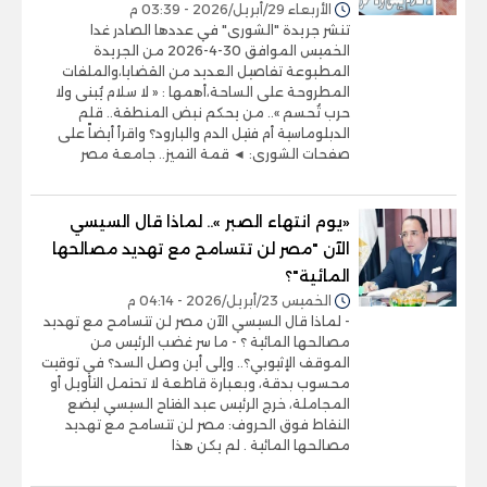
الأربعاء 29/أبريل/2026 - 03:39 م
تنشر جريدة "الشورى" في عددها الصادر غدا
الخميس الموافق 30-4-2026 من الجريدة
المطبوعة تفاصيل العديد من القضايا،والملفات
المطروحة على الساحة،أهمها : « لا سلام يُبنى ولا
حرب تُحسم ».. من يحكم نبض المنطقة.. قلم
الدبلوماسية أم فتيل الدم والبارود؟ واقرأ أيضاً على
صفحات الشورى: ◄ قمة التميز.. جامعة مصر
«يوم انتهاء الصبر ».. لماذا قال السيسي
الآن "مصر لن تتسامح مع تهديد مصالحها
المائية"؟
الخميس 23/أبريل/2026 - 04:14 م
- لماذا قال السيسي الآن مصر لن تتسامح مع تهديد
مصالحها المائية ؟ - ما سر غضب الرئيس من
الموقف الإثيوبي؟.. وإلى أين وصل السد؟ في توقيت
محسوب بدقة، وبعبارة قاطعة لا تحتمل التأويل أو
المجاملة، خرج الرئيس عبد الفتاح السيسي ليضع
النقاط فوق الحروف: مصر لن تتسامح مع تهديد
مصالحها المائية . لم يكن هذا