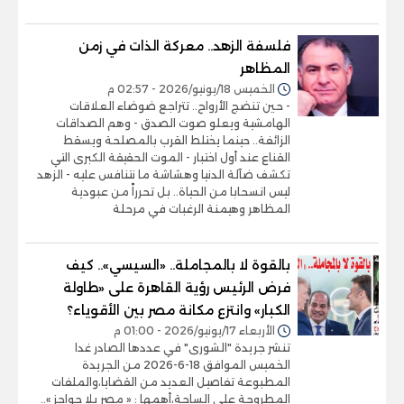
فلسفة الزهد.. معركة الذات في زمن
المظاهر
الخميس 18/يونيو/2026 - 02:57 م
- حين تنضج الأرواح.. تتراجع ضوضاء العلاقات
الهامشية ويعلو صوت الصدق - وهم الصداقات
الزائفة.. حينما يختلط القرب بالمصلحة ويسقط
القناع عند أول اختبار - الموت الحقيقة الكبرى التي
تكشف ضآلة الدنيا وهشاشة ما نتنافس عليه - الزهد
ليس انسحابا من الحياة.. بل تحرراً من عبودية
المظاهر وهيمنة الرغبات في مرحلة
بالقوة لا بالمجاملة.. «السيسي».. كيف
فرض الرئيس رؤية القاهرة على «طاولة
الكبار» وانتزع مكانة مصر بين الأقوياء؟
الأربعاء 17/يونيو/2026 - 01:00 م
تنشر جريدة "الشورى" في عددها الصادر غدا
الخميس الموافق 18-6-2026 من الجريدة
المطبوعة تفاصيل العديد من القضايا،والملفات
المطروحة على الساحة،أهمها : « مصر بلا حواجز »..