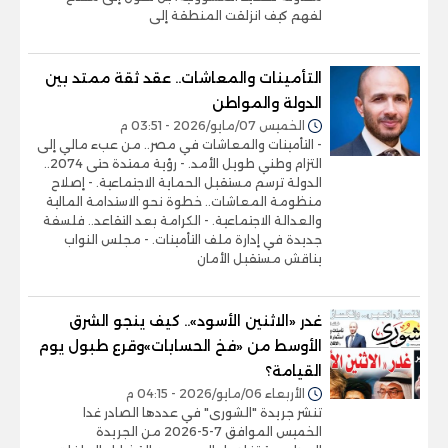
لفهم كيف انزلقت المنطقة إلى
التأمينات والمعاشات.. عقد ثقة ممتد بين
الدولة والمواطن
الخميس 07/مايو/2026 - 03:51 م
- التأمينات والمعاشات في مصر.. من عبء مالي إلى
التزام وطني طويل الأمد. - رؤية ممتدة حتى 2074..
الدولة ترسم مستقبل الحماية الاجتماعية. - إصلاح
منظومة المعاشات.. خطوة نحو الاستدامة المالية
والعدالة الاجتماعية. - الكرامة بعد التقاعد.. فلسفة
جديدة في إدارة ملف التأمينات. - مجلس النواب
يناقش مستقبل الأمان
غدر «الاثنين الأسود».. كيف ينجو الشرق
الأوسط من «فخ الحسابات»وقرع طبول يوم
القيامة؟
الأربعاء 06/مايو/2026 - 04:15 م
تنشر جريدة "الشورى" في عددها الصادر غدا
الخميس الموافق 7-5-2026 من الجريدة