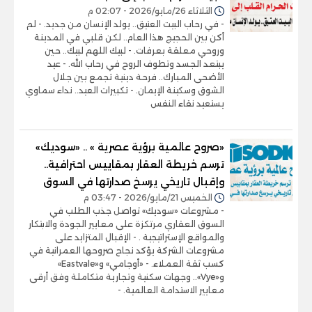
الثلاثاء 26/مايو/2026 - 02:07 م
- في رحاب البيت العتيق.. يولد الإنسان من جديد. - لم
أكن بين الحجيج هذا العام.. لكن قلبي في المدينة
وروحي معلقة بعرفات. - لبيك اللهم لبيك.. حين
يبتعد الجسد وتطوف الروح في رحاب الله. - عيد
الأضحى المبارك.. فرحة دينية تجمع بين جلال
الشوق وسكينة الإيمان. - تكبيرات العيد.. نداء سماوي
يستعيد نقاء النفس
«صروح عالمية برؤية عصرية » .. «سوديك»
ترسم خريطة العقار بمقاييس احترافية..
وإقبال تاريخي يرسخ صدارتها في السوق
الخميس 21/مايو/2026 - 03:47 م
- مشروعات «سوديك» تواصل جذب الطلب في
السوق العقاري مرتكزة على معايير الجودة والابتكار
والمواقع الإستراتيجية . - الإقبال المتزايد على
مشروعات الشركة يؤكد نجاح صروحها العمرانية في
كسب ثقة العملاء. - «أوجامي» و«Eastvale»
و«Vye».. وجهات سكنية وتجارية متكاملة وفق أرقى
معايير الاستدامة العالمية. -