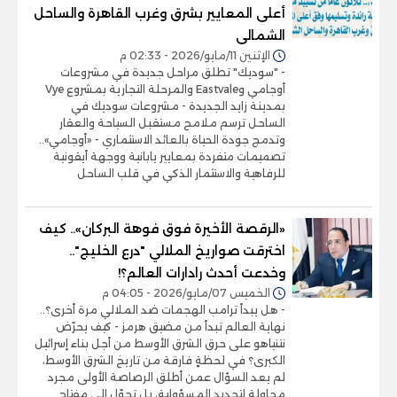
أعلى المعايير بشرق وغرب القاهرة والساحل
الشمالى
الإثنين 11/مايو/2026 - 02:33 م
- "سوديك" تطلق مراحل جديدة في مشروعات
أوجامي وEastvale والمرحلة التجارية بمشروع Vye
بمدينة زايد الجديدة - مشروعات سوديك في
الساحل ترسم ملامح مستقبل السياحة والعقار
وتدمج جودة الحياة بالعائد الاستثماري - «أوجامي»..
تصميمات متفردة بمعايير يابانية ووجهة أيقونية
للرفاهية والاستثمار الذكي في قلب الساحل
«الرقصة الأخيرة فوق فوهة البركان».. كيف
اخترقت صواريخ الملالي "درع الخليج"..
وخدعت أحدث رادارات العالم؟!
الخميس 07/مايو/2026 - 04:05 م
- هل يبدأ ترامب الهجمات ضد الملالي مرة أخرى؟..
نهاية العالم تبدأ من مضيق هرمز - كيف يحرّض
نتنياهو على حرق الشرق الأوسط من أجل بناء إسرائيل
الكبرى؟ في لحظةٍ فارقة من تاريخ الشرق الأوسط،
لم يعد السؤال عمن أطلق الرصاصة الأولى مجرد
محاولة لتحديد المسؤولية، بل تحوّل إلى مفتاح