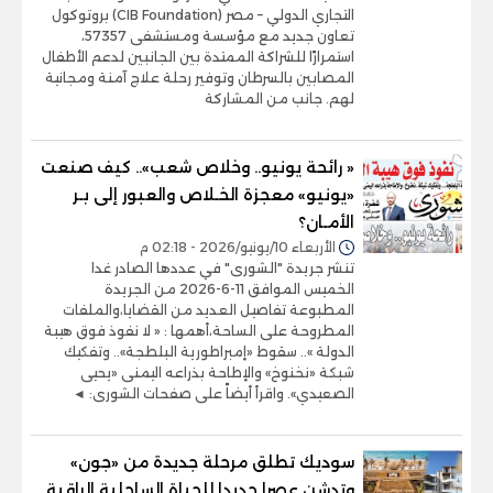
التجاري الدولي – مصر (CIB Foundation) بروتوكول
تعاون جديد مع مؤسسة ومستشفى 57357،
استمرارًا للشراكة الممتدة بين الجانبين لدعم الأطفال
المصابين بالسرطان وتوفير رحلة علاج آمنة ومجانية
لهم. جانب من المشاركة
« رائحة يونيو.. وخلاص شعب».. كيف صنعت
«يونيو» معجزة الخـلاص والعبور إلى بـر
الأمـان؟
الأربعاء 10/يونيو/2026 - 02:18 م
تنشر جريدة "الشورى" في عددها الصادر غدا
الخميس الموافق 11-6-2026 من الجريدة
المطبوعة تفاصيل العديد من القضايا،والملفات
المطروحة على الساحة،أهمها : « لا نفوذ فوق هيبة
الدولة ».. سقوط «إمبراطورية البلطجة».. وتفكيك
شبكة «نخنوخ» والإطاحة بذراعه اليمنى «يحيى
الصعيدي». واقرأ أيضاً على صفحات الشورى: ◄
سوديك تطلق مرحلة جديدة من «جون»
وتدشن عصرا جديدا للحياة الساحلية الراقية