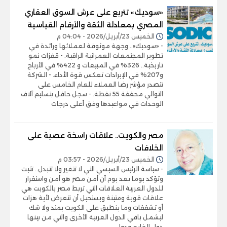
«سوديك» تتربع على عرش السوق العقاري
المصري بمعادلة الثقة والأرقام القياسية
الخميس 23/أبريل/2026 - 04:04 م
- «سوديك».. وجهة موثوقة لعملائها ورائدة في
تطوير المجتمعات العمرانية الراقية. - قفزات نمو
تاريخية.. 326% في المبيعات و 422% في الأرباح
و207% في الإيرادات تعكس قوة الأداء. - الشركة
تتصدر مؤشر رضا العملاء للعام الخامس على
التوالي محققة 55 نقطة. - سجل حافل بتسليم آلاف
الوحدات في مواعيدها وفق أعلى درجات
مصر والكويت.. علاقات راسخة عصية على
الخلافات
الخميس 23/أبريل/2026 - 03:57 م
- سياسة الرئيس السيسي التي لا تتغير ولا تتبدل.. تثبت
وتؤكد يوما بعد يوم أن أمن مصر هو أمن واستقرار
للدول العربية العلاقات التي تربط مصر بالكويت هي
علاقات قوية ومتينة ويستحيل أن تتعرض لأية هزات
أو تشققات وما ينطبق على الكويت يمتد ولا شك
ليشمل باقي الدول العربية الأخرى والتي من بينها
دول الخليج ودول