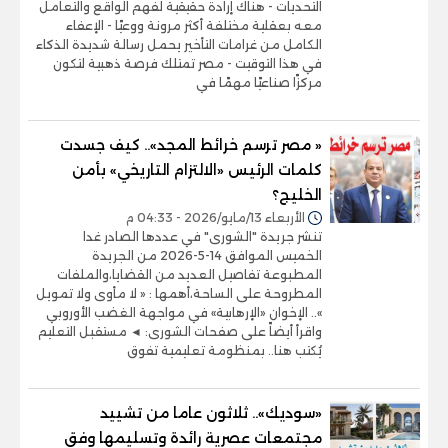
التحديات - هناك إرادة حقيقية لفهم الواقع والتعامل
معه بعقلية مختلفة أكثر مرونة ووعيًا - الإعفاء
الكامل من غرامات التأخير يحمل رسالة شديدة الذكاء
في هذا التوقيت - مصر تمتلك فرصة ذهبية لتكون
مركزًا صناعيًا مهمًا في
« مصر ترسم خرائط المجد».. كيف جسدت
كلمات الرئيس «الالتزام التاريخي» بأمن
الخليج؟
الأربعاء 13/مايو/2026 - 04:33 م
تنشر جريدة "الشورى" في عددها الصادر غدا
الخميس الموافق 14-5-2026 من الجريدة
المطبوعة تفاصيل العديد من القضايا،والملفات
المطروحة على الساحة،أهمها : « لا مأوى ولا تمويل
».. الإخوان «الإرهابية» في مواجهة الغضب الأوروبي
واقرأ أيضاً على صفحات الشورى: ◄ مستقبل التعليم
يُكتب هنا.. بمنظومة تعليمية تفوق
«سوديك».. ثلاثون عاما من تشييد
مجتمعات عصرية رائدة وتسليمها وفق