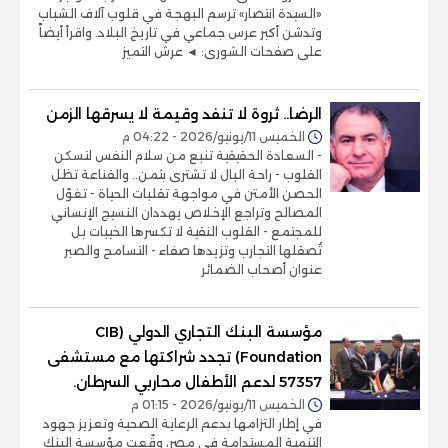
«السيدة انتصار» ترسم البهجة في قلوب آلاف الشباب
وتدشن أكبر عرس جماعي في تاريخ البلاد. واقرأ أيضاً
على صفحات الشورى: ◄ عرش التميز
الرضا.. ثروة لا تنفد وقيمة لا يسرقها الزمن
الخميس 11/يونيو/2026 - 04:22 م
- السعادة الحقيقية تنبع من سلام النفس لتسكن
القلوب - راحة البال لا تشترى بثمن.. والقناعة تظل
الحصن الأمتن في مواجهة تقلبات الحياة - تغوّل
المصالح وتراجع الإخلاص يهددان النسيج الإنساني
للمجتمع - القلوب النقية لا تكسرها الخيبات بل
تُصقلها التجارب وتزيدها صفاء - التسامح والصبر
عنوان أصحاب الضمائر
مؤسسة البنك التجاري الدولي (CIB
Foundation) تجدد شراكتها مع مستشفى
57357 لدعم الأطفال محاربي السرطان.
الخميس 11/يونيو/2026 - 01:15 م
في إطار التزامها بدعم الرعاية الصحية وتعزيز جهود
التنمية المستدامة في مصر، وقّعت مؤسسة البنك