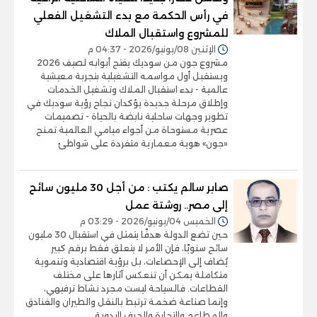
في رأس الحكمة مع بدء التشغيل الفعلي
للمشروع واستقبال الملاك
الإثنين 08/يونيو/2026 - 04:37 م
مشروع جون من سوديك يفتح أبوابه لصيف 2026
ويستقبل أول مواسمه التشغيلية بتجربة معيشية
عالمية - بدء استقبال الملاك وتشغيل الخدمات
وإطلاق مرحلة جديدة يؤكدان نجاح رؤية سوديك في
تطوير وجهات ساحلية نابضة بالحياة - تصميمات
عصرية مستوحاة من أجواء ميامي العالمية تمنح
«جون» هوية معمارية متفردة على شواطئ
صابر سالم يكتب : من أجل 30 مليون سائح
إلى مصر.. روشتة عمل
الخميس 04/يونيو/2026 - 03:29 م
حين تضع الدولة هدفًا يتمثل في استقبال 30 مليون
سائح سنويًا، فإن الأمر لا يتعلق فقط برقم كبير
يُضاف إلى الإحصاءات، بل برؤية اقتصادية وتنموية
متكاملة يمكن أن تنعكس آثارها على مختلف
القطاعات. فالسياحة ليست مجرد نشاط ترفيهي،
وإنما صناعة ضخمة ترتبط بالنقل والطيران والفنادق
والمطاعم والتجارة والحرف اليدوية