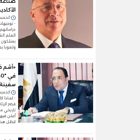
صناعة ا
الأكادي
الخميس 25/يونيو/2026 
- توجيهات
دراساتهم 
العلم الش
يمتلكون أ
ولغويا يع
«أشم ف
سفينة 
الخميس 11/يونيو/2026 
- لماذا ك
تاريخي مش
أعلن فيه
لتظل هذه ا