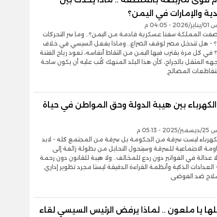
ية والإمارات في اليمن؟
- 04:05 م
صفت المملكة سفنا عسكرية قادمة من اليمن؟.. وما سر التحركات
؟ - هل تتدخل مصر لوقف الصراع.. وماذا يفعل السيسي في خلاف
 في كل مرة يقترب فيها اليمن من التقاط أنفاسه، تعود رياح الفتنة
ه المثقل بالجراح، كأن هذا البلد المنهك كُتب عليه أن يكون ساحة
تقاطعات المصالح
لكهرباء بين هيبة الدولة وحق المواطن في حياة
- 05:13 م
كهرباء ليست سرقة من الحكومة بل سرقة من المجتمع كله - لابد
مة الاجتماعية للسرقة وسيتحول التحايل من بطولة زائفة إلى
 عدالة في الفواتير دون ردع للمخالف.. ولا هيبة للقانون دون رحمة
- العدادات الذكية وأنظمة القراءة الدقيقة ليستا مجرد تطوير إداري
لاح ضد الفوضى
ها يا ملعون .. لماذا يرفض الرئيس السيسي لقاء