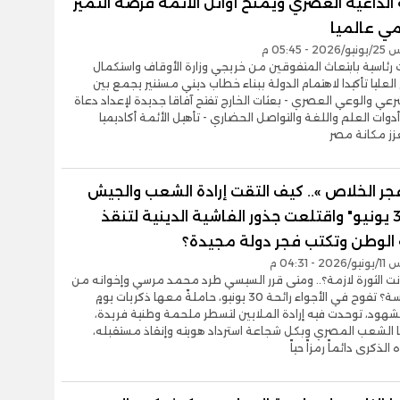
لداعية العصري ويمنح أوائل الأئمة فرصة التميز
مي عالميا
- 05:45 م
 رئاسية بابتعاث المتفوقين من خريجي وزارة الأوقاف واستكمال
العليا تأكيدا لاهتمام الدولة ببناء خطاب ديني مستنير يجمع بين
رعي والوعي العصري - بعثات الخارج تفتح آفاقا جديدة لإعداد دعاة
دوات العلم واللغة والتواصل الحضاري - تأهيل الأئمة أكاديميا
زز مكانة مصر
جر الخلاص ».. كيف التقت إرادة الشعب والجيش
في "30 يونيو" واقتلعت جذور الفاشية الدينية لتنقذ
الوطن وتكتب فجر دولة مجيدة؟
- 04:31 م
انت الثورة لازمة؟.. ومتى قرر السيسي طرد محمد مرسي وإخوانه من
قصر الرئاسة؟ تفوح في الأجواء رائحة 30 يونيو، حاملةً معها ذكريات يومٍ
هود، توحدت فيه إرادة الملايين لتسطر ملحمة وطنية فريدة،
ا الشعب المصري وبكل شجاعة استرداد هويته وإنقاذ مستقبله،
لذكرى دائماً رمزاً حياً