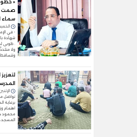
« خطوط
صمت "ال
سماء ا
الخميس 14/مايو/2026 -
- في الإم
شهادة بال
. طوبى لمن
ولا متلذذ
وتتساقط 
لتعزيز 
المدرس
الإثنين 13/أبريل/2026 - 0:22
تواصل مد
برعاية ال
اهتمام وز
محمود دي
المسجد، 