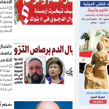
الأحفاد
الخميس 23/يوليو/2026 
حينما تنز
لتطعن ال
ويتحول ا
وبموجب ن
الأبصار وت
«اغتيال
عاصفة 
التلاعب
السبت 18/يوليو/2026 - :22
- نهاية ال
وفضيحة شر
السرية تض
الصوتية 
من فبركة
«مصر تُ