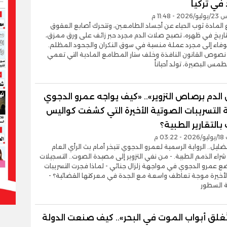
 في تركيا
- 11:48 م
ع المادة ثوب الحياء عن أجساد الطامعين، وتتحرك أصابع العقوق
تاريخ في ظهره، تصبح صلات الدم مجرد حبر زائف على ورق ممزق،
لوفاء إلى مجرد عملة منسية في سوق النكران والجحود المظلم.
صوص القانون النافذة وخلف ستار المطامع المادية التي تعمي
طمس البصيرة، تولد أحياناً
 الدم برصاص التزوير».. «كيف يواجه عمرو الدجوي
التسريبات الصوتية الأخيرة التي كشفت كواليس
 بالتقارير الطبية؟
03 م
تضليل.. الرواية الرسمية لعمرو الدجوي تتبخر أمام بث الرأي العام
اء الذمم الطبية. - من نفي التزوير إلى مصيدة الصوت.. التسجيلات
ع عمرو الدجوي في مواجهة زلزال جنائي - لماذا فجرت التسريبات
الأخيرة موجة تعاطف واسعة مع الجدة في معركتها القضائية؟ -
 السطور
غلق أبواب الموت في البحر».. كيف صنعت الدولة