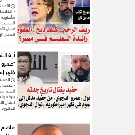
الأحد 05/يوليو/2026 - 09:31 م
- التفاصي
مأساوية ب
غسل الأمو
العمل الإ
أية الش
"عمرو 
ظهر إمب
الخميس 02/يوليو/2026 
- عندما ي
العلم من
سرقة وتشه
للشأن الت
الدكتورة 
عاصم س