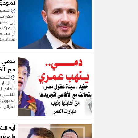
نموذجًا
الخميس 16/يوليو/2026 
- مصر نج
إلى مشروع
بلا مركب
أن معالجة
لمكافحة ا
«دمي..
مع الأف
الخميس 09/يوليو/2026 
التعليم ا
النفسي ير
الدجوي تت
الخزائن 
أية الش
«العقو