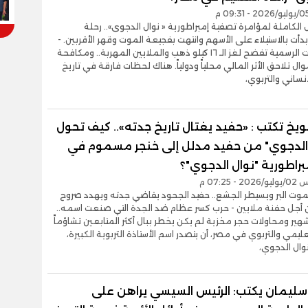
ل الكاملة لمؤامرة تصفية إمبراطورية « نوال الدجوى».. رحلة
دأت بالاستيلاء على الأسهم وانتهت بفجيعة الموت وقهر الأقربين. -
المستندات الرسمية تفضح لغز الـ ١٦ كيلو ذهب والملايين المهربة.. ومكافحة
ال تلاحق الأثر المالي محلياً ودولياً. هناك لحظات فارقة في تاريخ
نساني والتربوي،
ويخ تكتب : «حفيد يغتال تاريخ جدته».. كيف تحول
الدجوي" من حفيد مدلل إلى خنجر مسموم في
راطورية "نوال الدجوي"؟
- 07:25 م
موت البر ويسيطر الجشع.. حفيد الجحود يقاضي جدته ويهدد صروح
 أجل حفنة ملايين - حرب كسر عظام ضد الجدة التي صنعت اسمه..
ير ومحاولات حجر مخزية لم يكن يخطر ببال أكثر المتابعين تشاؤماً
عليمي والتربوي في مصر، أن يتصدر اسم الأستاذة التربوية الكبيرة،
نوال الدجوي،
ليمان يكتب: الرئيس السيسي يراهن على