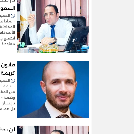
السعود
الخميس 01/يناير/2026 
- لماذا ق
المفاجئة
الأصدقاء؟
لتصفع وجه
مفتوحة ل
قانون ا
كريمة
الخميس 25/ديسمبر/2025 
- سرقة ال
من المقاو
وصمة - لا
بالإنسان 
بل هما س
لن تدخل