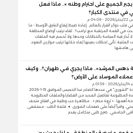
جبر الجميع على احترام وطنه ».. ماذا فعل
 في منتدى الكبار؟
- 04:09 م
في قلب دوائر القرار بالعالم.. إعادة ضبط إيقاع الشرق الأوسط - ما
ث في القمة المرتقبة مع ترامب؟.. لقاء ترتيب أوضاع المنطقة
لا تُدار فيه السياسة بالخطابات وحدها، ولا تُحسم فيه الملفات
ت العلنية، تأتي لحظات بعينها يُعاد خلالها ترتيب موازين النفوذ،
لى هامشها
 دهس المرشد».. ماذا يجري فـي طهران؟.. وكيف
عملاء الموساد على الأرض؟
01:5 م
تنشر جريدة "الشورى" في عددها الصادر غدا الخميس الموافق 15-1-2026
دة المطبوعة تفاصيل العديد من القضايا،والملفات المطروحة
ة،أهمها : « ثروة مصر » .. مظاهـرة حب وطنية في افتتاح متحف
ني. واقرأ أيضاً على صفحات الشورى: ◄ قلعة الطب : مستشفى
فى الجامعي.. صرح طبى متكامل يقدم
دم قوى متربصة بالمنطقة .. ماذا يحدث بين