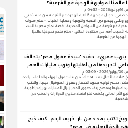
 عالميًا لمواجهة الهجرة غير الشرعية؟
- 04:52 م
حت في تحويل مواجهة ظاهرة الهجرة غير الشرعية من ملف أمني
 وطني يجمع بين التنمية والتوعية وحماية الشباب. - عشر سنوات
 هجرة غير شرعية من السواحل المصرية.. قصة نجاح مصرية أثبتت
 الأسباب أهم من مطاردة النتائج. - مصر تقدم نموذجًا عالميًا
لهجرة غير الشرعية..
 ينهب عمري».. حفيد "سيدة عقول مصر" يتحالف
اعي لتجريدها من أهليتها ونهب مليارات العمر
- 03:09 م
اغتيال تاريخ صانعة الأجيال بعد 60 عاماً من بناء عقول الوزراء والعلماء.. رائدة
لخاص بمصر تواجه جحود الصغار وعقوق السوشيال ميديا.. والطب
د اعتبارها ويفضح زيف دعوى الحجر. زلزال المليارات يهز إمبراطورية
بع الأثر المالي يكشف لغز اختفاء ملايين الدولارات والذهب من
الشخصية
ويخ تكتب بمداد من نار : خريف الرحم.. كيف ذبح
ق» رائدة التعليم في مصر؟