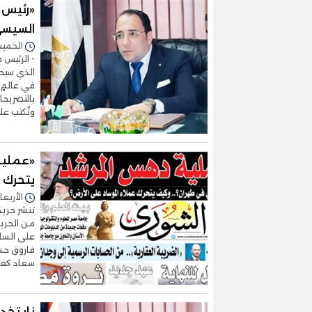
«رئيس ي
السيسي
الخميس 22/يناير/2026 
- الرئيس 
الذي سيحد
في عالمٍ 
بالتصريحا
وتُكتب ع
«عملية
يتحرك 
الأربعاء 14/يناير/2026 - 9
من الجري
على الساح
فاروق حس
سعاد كفا
نار تخ