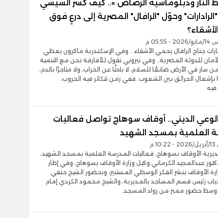
 النار ودبلوماسية الرصاص ».. كيف كسر السيسي
رادارات" وحوّل "الرافال" المصرية إلى درعٍ فوق
لأشقاء؟
 05:55 م
ارات جناح الرافال يحمي الأشقاء .. وفي الإسكندرية ماكرون يعطي
أمان للدولة المصرية.. وفي نيروبي نقول للأفارقة نحن مع التنمية
 سار في الأرض صانعًا للسلام، لا باحثًا عن الخراب، ولا متاجرًا بالدم،
ًا بإشعال الحرائق بين الشعوب. ففي زمن تتكاثر فيه الحروب،
فيه
الوعي الديني.. أوقاف سوهاج تواصل فعاليات
ة العلمية بمسجد الشهيد
1 م
يرية الأوقاف بسوهاج، فعاليات المدرسة العلمية بمسجد الشهيد،
دكتور عبدالمجيد الكرماني وكيل وزارة الأوقاف بسوهاج، وفي إطار
ارة الأوقاف بنشر الفكر الوسطي المستنير، وبحضور الشيخ حنفي
اب رئيس قسم المساجد بالمديرية، والشيخ محمود الكردي إمام
وسط حضور مميز من رواد المسجد.