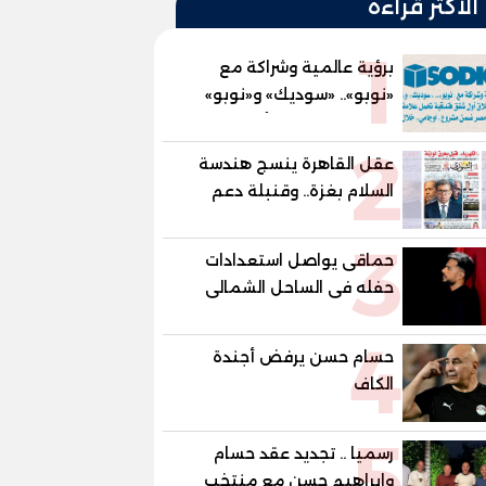
الأكثر قراءة
1
برؤية عالمية وشراكة مع
«نوبو».. «سوديك» و«نوبو»
تستعدان لإطلاق أول شقق
2
فندقية تحمل علامة "نوبو"
عقل القاهرة ينسج هندسة
العالمية في مصر ضمن
السلام بغزة.. وقنبلة دعم
مشروع «أوجامي» خلال أيام
الكهرباء تفجر الموازنة
3
حماقى يواصل استعدادات
حفله فى الساحل الشمالى
الجمعة
4
حسام حسن يرفض أجندة
الكاف
5
رسميا .. تجديد عقد حسام
وابراهيم حسن مع منتخب