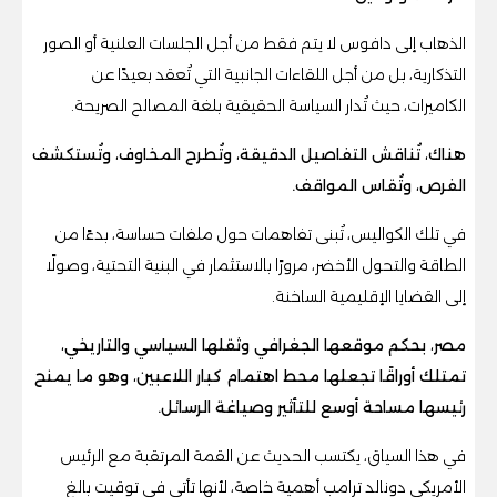
الذهاب إلى دافوس لا يتم فقط من أجل الجلسات العلنية أو الصور
التذكارية، بل من أجل اللقاءات الجانبية التي تُعقد بعيدًا عن
الكاميرات، حيث تُدار السياسة الحقيقية بلغة المصالح الصريحة.
هناك، تُناقش التفاصيل الدقيقة، وتُطرح المخاوف، وتُستكشف
الفرص، وتُقاس المواقف.
في تلك الكواليس، تُبنى تفاهمات حول ملفات حساسة، بدءًا من
الطاقة والتحول الأخضر، مرورًا بالاستثمار في البنية التحتية، وصولًا
إلى القضايا الإقليمية الساخنة.
مصر، بحكم موقعها الجغرافي وثقلها السياسي والتاريخي،
تمتلك أوراقًا تجعلها محط اهتمام كبار اللاعبين، وهو ما يمنح
رئيسها مساحة أوسع للتأثير وصياغة الرسائل.
في هذا السياق، يكتسب الحديث عن القمة المرتقبة مع الرئيس
الأمريكي دونالد ترامب أهمية خاصة، لأنها تأتي في توقيت بالغ