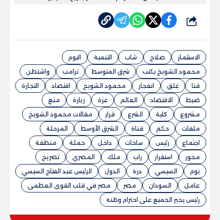
شارك
الاستثمار
صلاح
شاب
التنمية
اليوم
محمود الشويخ يكتب
شرق المتوسط
ترامب
واشنطن
قنا
غلق
انفجار
محمود الشويخ
اقتصاد
التجارة
ضبط
الاقتصاد
العالم
غزة
زيارة
منع
مشروع
كلية
الشرع
قرار
مقالات محمود الشويخ
ملفات
حكم
قناة
الشرق الأوسط
المرحلة
اجتماع
رئيس
ساحات
داخل
حملة
منطقة
محور
استقرار
راب
ملك
المصري
تصريح
يوم
السيسي
درة
الدول
الرئيس عبد الفتاح السيسي
عامل
السودان
مصر
مصر في قلب القوى العظمى
رئيس يجبر الجميع على احترام وطنه