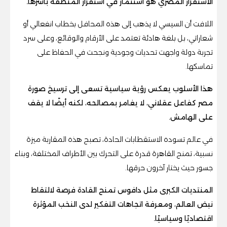
الاستقرار المصري هو استثمار في استقرار المنطقة بأسرها.
اللافت أن السيسي لا يذهب إلى هذه المحافل بخطاب انفعالي أو
شعاراتي، بل بلغة هادئة تعتمد على الأرقام والوقائع، وعلى سرد
تجربة دولة واجهت تحديات وجودية ونجحت في الحفاظ على
تماسكها.
هذا الأسلوب يعكس رؤية سياسية تسعى إلى ترسيخ صورة
مصر كفاعل عقلاني، لا يغامر بمصالحه، لكنه أيضًا لا يقف
على الهامش.
في عالم تسوده الاستقطابات الحادة، تصبح هذه المقاربة ميزة
نسبية، تمنح القاهرة قدرة على التحرك بين الأطراف المختلفة، وبناء
جسور حيث يختار آخرون حرقها.
المنتديات الكبرى مثل دافوس تمنح القادة فرصة لالتقاط
نبض العالم، ومعرفة اتجاهات التفكير لدى النخب المؤثرة
اقتصاديًا وسياسيًا.