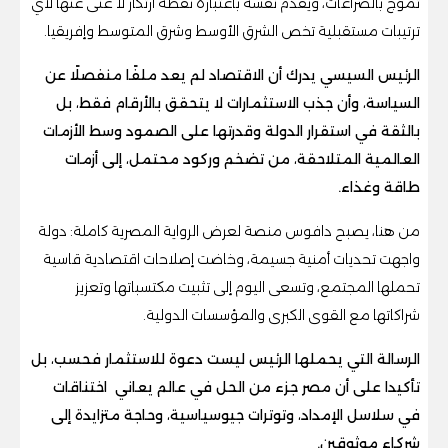
تموج بالصراعات، ويقدم نفسه باعتباره نقطة ارتكاز لا غنى عنها لأي
ترتيبات مستقبلية تخص الشرق الأوسط وشرق المتوسط وإفريقيا.
الرئيس السيسي يدرك أن الاقتصاد لم يعد ملفًا منفصلًا عن
السياسة، وأن جذب الاستثمارات لا يتحقق بالأرقام فقط، بل
بالثقة في استقرار الدولة وقدرتها على الصمود وسط الأزمات
العالمية المتلاحقة، من تضخم وركود محتمل، إلى أزمات
طاقة وغذاء.
من هنا، يصبح دافوس منصة لعرض الرواية المصرية كاملة: دولة
واجهت تحديات أمنية جسيمة، وخاضت إصلاحات اقتصادية قاسية
تحملها المجتمع، وتسعى اليوم إلى تثبيت مكتسباتها وتعزيز
شراكاتها مع القوى الكبرى والمؤسسات الدولية.
الرسالة التي يحملها الرئيس ليست دعوة للاستثمار فحسب، بل
تأكيدا على أن مصر جزء من الحل في عالم يعاني اختناقات
في سلاسل الإمداد، وتوترات جيوسياسية، وحاجة متزايدة إلى
شركاء موثوقين.