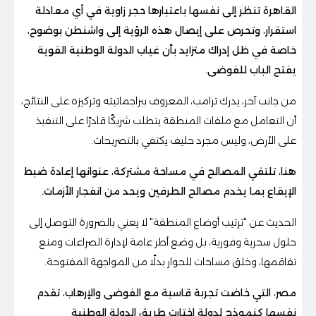
القاهرة تنظر إلى نفسها باعتبارها حجر زاوية في أي معادلة
استقرار، وتحرص على إيصال هذه الرؤية إلى واشنطن بوضوح،
خاصة في ظل إدراك متزايد بأن غياب الدولة الوطنية القوية
يفتح الباب للفوضى.
من جانب آخر، يدرك ترامب، المعروف ببراجماتيته وتركيزه على النتائج،
أن التعامل مع ملفات المنطقة يتطلب شريكًا قادرًا على التنفيذ
على الأرض، وليس مجرد حليف يكتفي بالتصريحات.
هنا، تلتقي المصالح في مساحة مشتركة، عنوانها إعادة ضبط
الإيقاع بما يخدم مصالح الطرفين ويحد من انفجار الأزمات.
الحديث عن "ترتيب أوضاع المنطقة" لا يعني بالضرورة التوصل إلى
حلول سحرية وفورية، بل وضع أطر عامة لإدارة الصراعات ومنع
تفاقمها، وخلق مساحات للحوار بدلًا من المواجهة المفتوحة.
مصر، التي خاضت تجربة قاسية مع الفوضى والإرهاب، تقدم
نفسها كنموذج لدولة اختارت طريق الدولة الوطنية