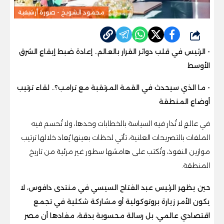
محمود الشويخ - صورة أرشيفية
شارك
- الرئيس في قلب دوائر القرار بالعالم.. إعادة ضبط إيقاع الشرق
الأوسط
- ما الذي سيحدث في القمة المرتقبة مع ترامب؟.. لقاء ترتيب
أوضاع المنطقة
في عالمٍ لا تُدار فيه السياسة بالخطابات وحدها، ولا تُحسم فيه
الملفات بالتصريحات العلنية، تأتي لحظات بعينها يُعاد خلالها ترتيب
موازين النفوذ، وتُكتب على هامشها سطور غير مرئية من تاريخ
المنطقة.
حين يظهر الرئيس عبد الفتاح السيسي في منتدى دافوس، لا
يكون الأمر زيارة بروتوكولية أو مشاركة شكلية في تجمع
اقتصادي عالمي، بل رسالة محسوبة بدقة، مفادها أن مصر