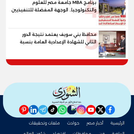
4
برنامج MBA جامعة مصر للعلوم
والتكنولوجيا.. الوجهة المفضلة للتنفيذيين
وقيادات المؤسسات لصناعة قادة
المستقبل
5
محافظ بني سويف يعتمد نتيجة الدور
الثاني للشهادة الإعدادية العامة بنسبة
79.9% نظامي ...و69.55% منازل.. و70.56%
للمهنية .. و100% للصُم وضعاف السمع
والنور للمكفوفين
pinterest
linkedin
telegram
whatsapp
tiktok
instagram
nabd
youtube
twitter
facebook
الرئيسية
أخبار مصر
حوادث
ملفات وتحقيقات
الرياضة
فن
محافظات
اقتصاد
شئون العالم