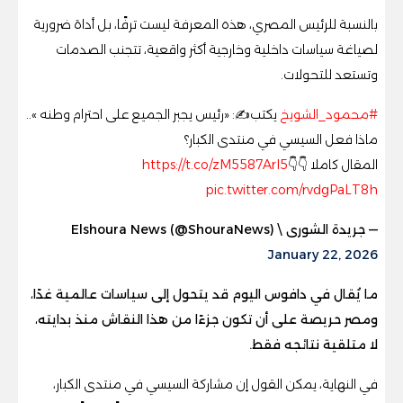
بالنسبة للرئيس المصري، هذه المعرفة ليست ترفًا، بل أداة ضرورية
لصياغة سياسات داخلية وخارجية أكثر واقعية، تتجنب الصدمات
وتستعد للتحولات.
#محمود_الشويخ
يكتب✍️: «رئيس يجبر الجميع على احترام وطنه »..
ماذا فعل السيسي في منتدى الكبار؟
المقال كاملا 👇👇
https://t.co/zM5587Arl5
pic.twitter.com/rvdgPaLT8h
— جريدة الشورى \ Elshoura News (@ShouraNews)
January 22, 2026
ما يُقال في دافوس اليوم قد يتحول إلى سياسات عالمية غدًا،
ومصر حريصة على أن تكون جزءًا من هذا النقاش منذ بدايته،
لا متلقية نتائجه فقط.
في النهاية، يمكن القول إن مشاركة السيسي في منتدى الكبار،