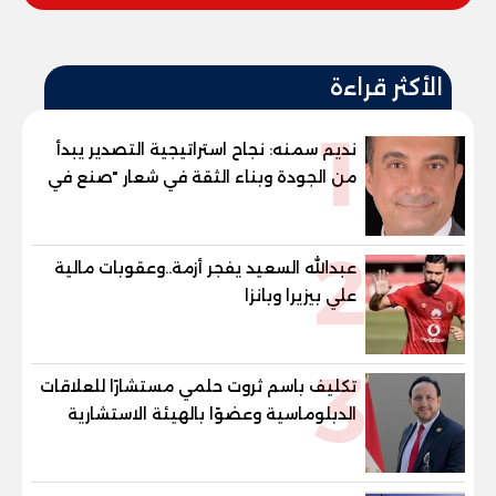
الأكثر قراءة
1
نديم سمنه: نجاح استراتيجية التصدير يبدأ
من الجودة وبناء الثقة في شعار "صنع في
مصر"
2
عبدالله السعيد يفجر أزمة..وعقوبات مالية
علي بيزيرا وبانزا
3
تكليف باسم ثروت حلمي مستشارًا للعلاقات
الدبلوماسية وعضوًا بالهيئة الاستشارية
العليا لمنظمة «جاد جمينت يوإن»