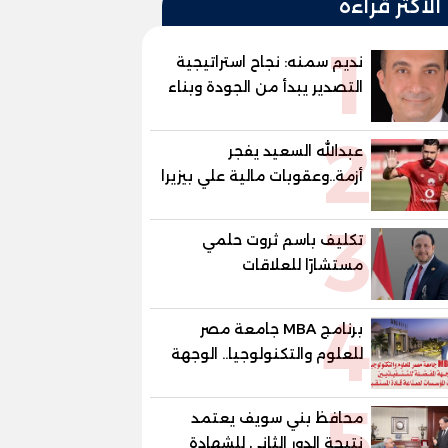
الأكثر قراءة
1
نديم سمنه: نجاح استراتيجية
التصدير يبدأ من الجودة وبناء
الثقة في شعار "صنع في
2
مصر"
عبدالله السعيد يفجر
أزمة..وعقوبات مالية علي بيزيرا
وبانزا
3
تكليف باسم ثروت حلمي
مستشارًا للعلاقات
الدبلوماسية وعضوًا بالهيئة
4
الاستشارية العليا لمنظمة
برنامج MBA جامعة مصر
«جاد جمينت يوإن»
للعلوم والتكنولوجيا.. الوجهة
المفضلة للتنفيذيين وقيادات
5
المؤسسات لصناعة قادة
محافظ بني سويف يعتمد
المستقبل
نتيجة الدور الثاني للشهادة