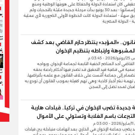
قيقي كان استعادة الدولة والحفاظ على هويتها الوطنية ومنع
تفكيك مؤسساتها - بعد 30 يونيو بدأت مرحلة جديدة مليئة بالتحديات ولم
ق سهلًا - استعادة الدولة كانت الخطوة الأولى الضرورية لأي عملية
ية - الدولة المصرية
قانون.. «المؤبد» ينتظر حازم القاضي بعد كشف
المشبوهة وارتباطه بتنظيم الإخوان
- 03:45 م
م القاضي أحد العناصر الخفية التابعة لجماعة الإخوان، ويواجه
سمية في قضية قيد التحقيق قد تصدر فيها أحكام رادعة بحقه
نضمام إلى جماعة أُسّست على خلاف القانون مع علمه بأغراضها،
تهمة نشر أخبار كاذبة؛ وهي تهم كفيلة بموجب القانون أن تودع به
بان لمدد تصل إلى السجن
ديدة تضرب الإخوان في تركيا.. قيادات هاربة
تبرعات باسم الغلابة وتستولي على الأموال
0 م
 يضرب جماعة الإخوان في الخارج، بعد اتهامات متبادلة بين قيادات
ربة في تركيا بالاستيلاء على أموال تم جمعها بدعوى دعم أسر