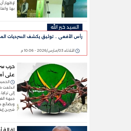
لإظهار أ
بها. واعت
السيد خير الله
رأس الأفعى .. توثيق يكشف السرديات المز
الثلاثاء 03/مارس/2026 - 10:06 م
حرب سرق
على أم
الخميس 08/يناير/2026 
اندلعت حر
إلى تركيا
جبهة القي
وبضائع د
شيرين إي
إقالة أ