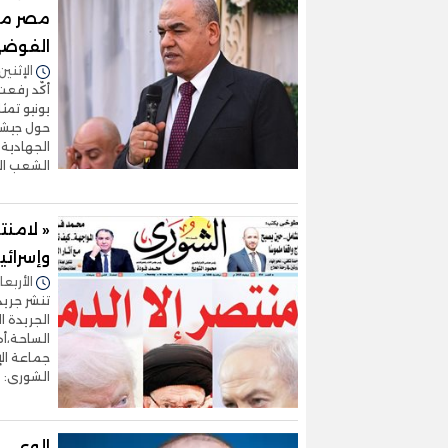
مصر من
الفوض
الإثنين 30/يونيو/2025 - 2:25
يونيو تم
حول جيشه
الجهادية 
الشعب ال
« لامنت
وإسرائي
الأربعاء 18/يونيو/2025 - 8
الجريدة 
الساحة،أه
جماعة الإ
الشورى: ◄
الوعي 