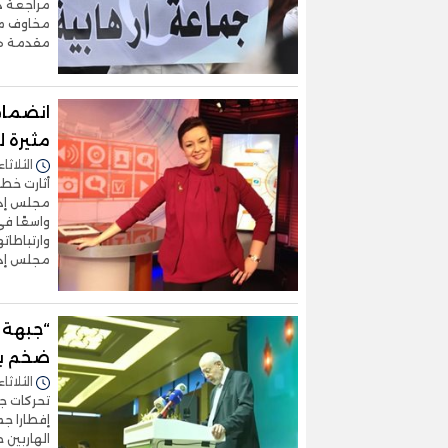
مراجعة دق
مخاوف متز
مقدمة هذ
انضمام
مثيرة 
الثلاثاء 31/مارس/2026 - 3:57
أثارت خطو
مجلس إدار
واسعًا في
وارتباطات
مجلس إدار
“جبهة 
ضخم بت
الثلاثاء 17/مارس/2026 - 6:39
تحركات جد
إفطارا جم
الهاربين 