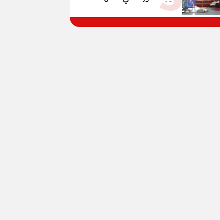
الإعدادية العامة بنسبة
79.9% نظامي ...و69.55%
منازل.. و70.56% للمهنية ..
و100% للصُم وضعاف السمع
والنور للمكفوفين