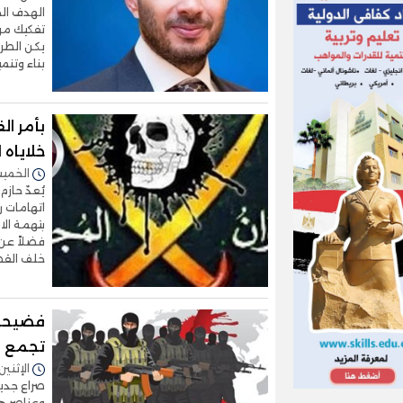
الهدف الح
يكن الطري
بناء وتنم
بأمر ال
خلاياه 
الخميس 25/يونيو/2026 
يُعدّ حاز
اتهامات ر
بتهمة الا
فضلاً عن 
خلف القض
فضيحة ج
تجمع ال
الإثنين 11/مايو/2026 - 3:00
صراع جديد
وعناصر ها