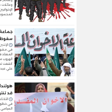
وعائلات 
الإخوانيي
المحسوبي
جماعة ا
سقوط
الإثنين 06/أبريل/2026 - 3:13
في مشهد ي
المعتاد 
الهروب م
كشفت تطور
علي عبدا
هولندا 
قد تنته
الثلاثاء 31/مارس/2026 - 5:34
في خطوة 
السياسي و