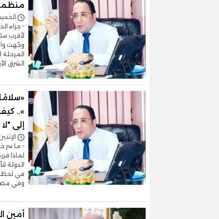
منظمة 
الخميس 27/نوفمبر/2025 
- جزاء ال
لأقرب سلة
وجّهت واش
المرحلة ا
الشرق الأ
«سلامًا
».. كيف
إلى "لا 
الإثنين 30/يونيو/2025 - 4:51
- ما سر خ
لماذا قرر
الدولة لت
في لحظاتٍ
وفي مصر، 