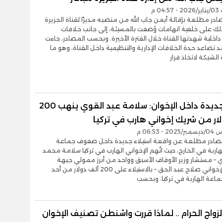
04 م
در مطلعة بإقالة أيمن جاب الله من منصبه مديرًا لقناة الجزيرة
لك على خلفية اتهامات وُصفت بالمسيئة، إلى جانب خلافات
اخلية شهدتها القناة خلال الفترة الأخيرة. وبحسب المصادر، جاءت
عد تصاعد حدة الخلافات الإدارية والتنظيمية داخل القناة، وهو ما
الشبكة لاتخاذ قرار
سرقة جديدة داخل الإخوان: سلامة عبد القوي ينهب 200
ار من شريك إخواني هارب في تركيا
- 06:53 م
در مطلعة عن واقعة استيلاء جديدة داخل صفوف جماعة
لهاربة في الخارج، حيث اتُهم الإخواني الهارب في تركيا سلامة محمد
 – مستشار وزير الأوقاف الأسبق وواحد من أبرز ممولي جبهة
القيادي الإخواني صلاح عبد الحق – بالاستيلاء على 200 ألف دولار من أحد
ماعة الهاربة في تركيا. وبحسب
لزواج الحرام .. لماذا قررت واشنطن تصنيف الإخوان