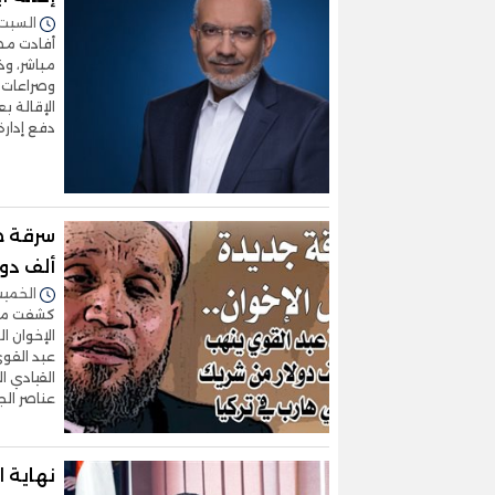
السبت 03/يناير/2026 - :57
أفادت مصا
مباشر، وذ
وصراعات د
الإقالة ب
دفع إدارة 
ألف دول
الخميس 04/ديسمبر/2025 
كشفت مصا
الإخوان ا
عبد القوي
عناصر الج
نهاية ا