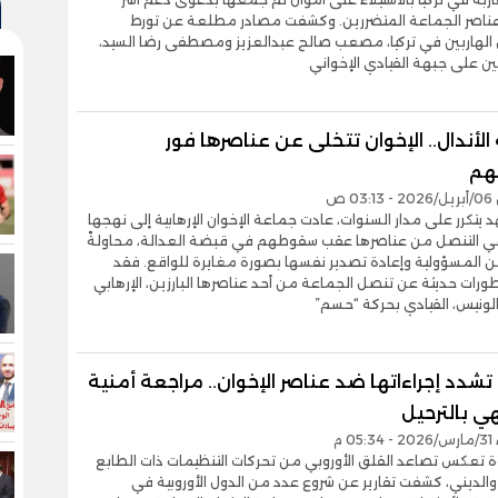
عناصر الجماعة المتضررين. وكشفت مصادر مطلعة عن تورط
ن الهاربين في تركيا، مصعب صالح عبدالعزيز ومصطفى رضا السيد،
ن على جبهة القيادي الإخواني
لأندال.. الإخوان تتخلى عن عناصرها فور
هم
0 ص
تكرر على مدار السنوات، عادت جماعة الإخوان الإرهابية إلى نهجها
في التنصل من عناصرها عقب سقوطهم في قبضة العدالة، محاولةً
ن المسؤولية وإعادة تصدير نفسها بصورة مغايرة للواقع. فقد
ات حديثة عن تنصل الجماعة من أحد عناصرها البارزين، الإرهابي
لونيس، القيادي بحركة “حسم”
تشدد إجراءاتها ضد عناصر الإخوان.. مراجعة أمنية
ي بالترحيل
0 م
تعكس تصاعد القلق الأوروبي من تحركات التنظيمات ذات الطابع
الديني، كشفت تقارير عن شروع عدد من الدول الأوروبية في