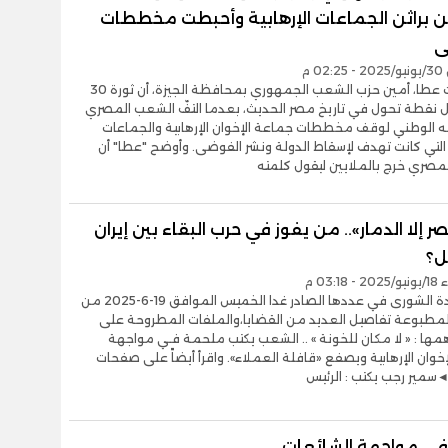
 براثن الجماعات الإرهابية وأحبطت مخططات
ى
0 م
أكّد رفعت عطا، أمين حزب الشعب الجمهوري بمحافظة الجيزة، أن ثورة 30
ثل نقطة تحول في تاريخ مصر الحديث، بعدما التفّ الشعب المصري
 الوطني لوقف مخططات جماعة الإخوان الإرهابية والجماعات
التي كانت تهدف لإسقاط الدولة ونشر الفوضى. وأوضح "عطا" أن
مصري خرج بالملايين ليقول كلمته
صر إلا الدمار».. من يفوز في حرب البقاء بين إيران
ل؟
03:1 م
تنشر جريدة الشورى في عددها الصادر غدا الخميس الموافق 19-6-2025 من
المطبوعة تفاصيل العديد من القضايا،والملفات المطروحة على
مها : « لا مكان للخونة » .. الشعب يكتب ملحمة فـي مواجهة
خوان الإرهابية ويصفع «قافلة العملاء». واقرأ أيضاً على صفحات
سمير رجب يكتب : الرئيس
في مواجهة الشائعات