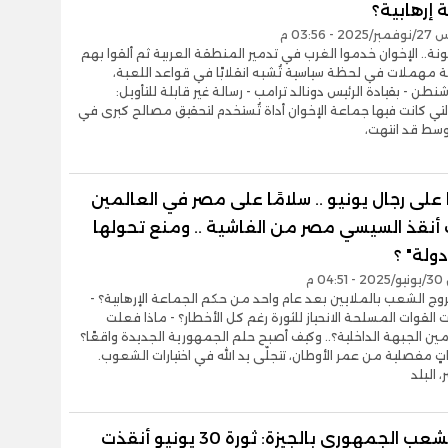
إرهابية؟
- 03:56 م
خونة.. الإخوان خدموا الغرب في تدمير المنطقة العربية ثم ألقوا بهم
 مهملات في لحظة سياسية تُشبه انقلابًا في قواعد اللعبة،
نطن - بقيادة الرئيس دونالد ترامب - رسالة غير قابلة للتأويل:
لتي كانت فيها جماعة الإخوان أداة تُستخدم لتحقيق مصالح كبرى في
وسط قد انتهت،
 على رجال يونيو .. سلامًا على مصر في العالمين
 أنقذ السيسي مصر من الفاشية .. ومنع تحولها
دولة" ؟
0 م
روج الشعب بالملايين بعد عام واحد من حكم الجماعة الإرهابية؟ -
ت القوات المسلحة الانحياز للثورة رغم كل الأخطار؟ - ماذا فعلت
أمين الجبهة الداخلية؟.. وكيف أصبح حلم الجمهورية الجديدة واقعًا؟
 مفصلية من عمر الأوطان، تتجلّى يد الله في اختيارات الشعوب.
البلد
أمين الشعب الجمهوري بالجيزة: ثورة 30 يونيو أنقذت