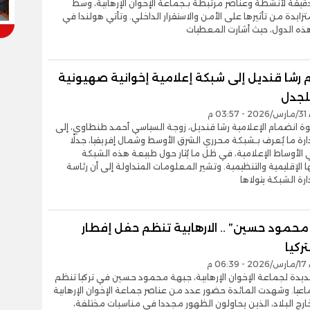
يقة لأنشطة وعناصر مرتبطة بـجماعة الإخوان الإرهابية، وسط
ايدة من تأثيرها على الأمن والاستقرار الداخلي. وتأتي هولندا في
ه الدول، حيث أشارت المعطيات
 رشا قنديل إلى شبكة إعلامية إخوانية صهيونية
للجدل
0 م
ة انضمام الإعلامية رشا قنديل، زوجة السياسي أحمد طنطاوي، إلى
ة ما يُعرف بـشبكة محرري الشرق الأوسط وشمال إفريقيا، جدلًا
 الأوساط الإعلامية، في ظل ما يُثار حول طبيعة هذه الشبكة
ها الإقليمية والتنظيمية. وتشير المعلومات المتداولة إلى أن رئاسة
ة الشبكة يتولاها
محمود حسين” .. الارهابية تنظم حفل إفطار
ركيا
0 م
يدة لجماعة الإخوان الإرهابية، جبهة محمود حسين في تركيا تنظم
اعيا. وشهدت المائدة حضور عدد من عناصر جماعة الإخوان الإرهابية
خارج البلاد، الذين يحاولون الظهور مجددا في مناسبات مختلفة،