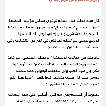
كان سيد قطب قبل انتمائه للإخوان يسمّى مؤسس الجماعة
حسن البنا باسم "حسن الصباح" مؤسس وزعيم ما عرف تاريخيا
باسم حركة الحشاشين، ولعل إطلاق الرجل تلك التسمية
كمرجع عملى هو تشابه الحركتين فى كثير من التكتيكات وفى
تشابه أسلوبى الرجلين البنا والصباح.
جاء ذلك فى مذكرات المستشار "الدمرداش العقيلى" أحد قادة
الجماعة وزوج الداعية الإسلامية "آمنة نصير"، حيث أورد حوارا
مكررا بين سيد قطب وابن شقيقته الإخوانى أحمد محمد
موسى حيث كان قطب يشاغبه كثيرا بالقول: "ماذا فعل بكم
حسن الصباح وجماعته الحشاشون؟".
معروف أن المستشرقين هم الذين أطلقوا على هذه الجماعة
اسم "الحشاشون "(hashashin) ومنها تم اشتقاق كلمة