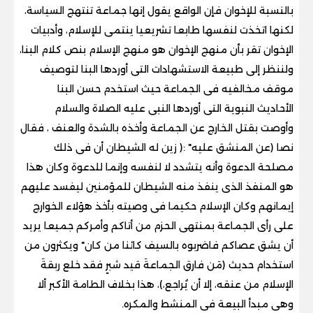
بالنسبة للإخوان فإن الواقع يقول إنها جماعة تنتهج السياسة،
لكنها اتخذت لنفسها طابعا تشريعيا ينتمى للإسلام، وأدبيات
الإخوان تقر بأن منهج الإخوان هو منهج الإسلام بنص كلام البنا،
ولننظر إلى طبيعة الاستشهادات التى أوردها البنا لتوصيف
موقف مخالفيه فى الجماعة حيث استخدم حسن البنا
الأحاديث النبوية التى أوردها النبى عليه الصلاة والسلام
وأوصت بقتل الخارج عن الجماعة وأخذه بالشدة والعنف ، فقال
نصا (عن المنشق عليه" :( زين له الشيطان أن فى ذلك
مصلحة الدعوة وأنه يتشدد لا لنفسه وإنما للدعوة وكان هذا
هو المنفذ الذى ينفذ منه الشيطان للمؤمنين ليفسد عليهم
إيمانهم وكان الإسلام حكيما فى وصيته بأخذ هؤلاء الخوارج
على رأى الجماعة بمنتهى الحزم من أتاكم وأمركم جميعا يريد
أن يشق عصاكم فاضربوه بالسيف كائنا من كان" ويكثرون من
استخدام حديث (مَن فارق الجماعةَ قيد شبرٍ فقد خلع ربقةَ
الإسلام من عنقه، إلا أن يُراجع،)، هذا بخلاف الطامة الأكبر ألا
وهى مبدأ البيعة فى المنشط والمكره.