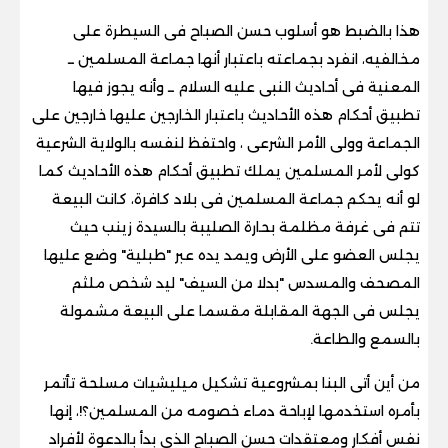
هذا بالضبط هو أسلوب حسن الصباح فى السيطرة على
مخالفيه، انفرد بجماعته باعتبار أنها جماعة المسلمين ــ
المعنية فى أحاديث النبى عليه السلام ــ وأنه يجوز فيها
تطبيق أحكام هذه الأحاديث باعتبار الخارجين عليها خارجين على
الجماعة وولى الأمر الشرعى ، واحتفظ لنفسه بالولاية الشرعية
كولى لأمر المسلمين يملك تطبيق أحكام هذه الأحاديث كما
لو أنه يحكم جماعة المسلمين فى بلاد كافرة، كانت البيعة
تتم فى غرفة مظلمة بحارة الصليبة بالسيدة زينب حيث
يجلس العضو على الأرض ويمد يده عبر "طبلية" وضع عليها
المصحف والمسدس "بدلا من السيف" ليد شخص ملثم
يجلس فى الجهة المقابلة مقسما على البيعة مشمولة
بالسمع والطاعة.
من أين أتى البنا بمشروعية تشكيل ميليشيات مسلحة تأتمر
بأمره استخدمها لإباحة دماء خصومه من المسلمين؟!، إنها
نفس أفكار ومعتقدات حسن الصباح الذى بدأ بالدعوة لأفراد