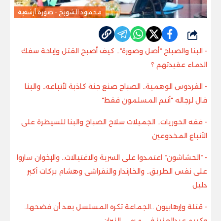
محمود الشويخ - صورة أرشفية
شارك
- البنا والصباح "أصل وصورة".. كيف أصبح القتل وإباحة سفك
الدماء عقيدتهم ؟
- الفردوس الوهمية.. الصباح صنع جنة كاذبة لأتباعه.. والبنا
قال لرجاله "أنتم المسلمون فقط"
- فقه الحوريات.. الجميلات سلاح الصباح والبنا للسيطرة على
الأتباع المخدوعين
- "الحشاشون" اعتمدوا على السرية والاغتيالات.. والإخوان ساروا
على نفس الطريق.. والخازندار والنقراشى وهشام بركات أكبر
دليل
- قتلة وإرهابيون ..الجماعة تكره المسلسل بعد أن فضحها..
وكريم عبدالعزيز فى مرمى النيران