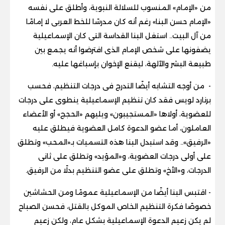
من «الإمام» المنسوب للسلالة النبوية، وأطلق على نفسه
«الإمام حسن البنا» رغم أنه كان مدرسًا للخط العربى لا إمامًا
من آل البيت.. استغل البنا القداسة التى كان الإسماعيلية
يضفونها على شخص الإمام الذى افترضوا أنه يجمع بين
طبيعة البشر والآلهة، ليقنع الإخوان بإسباغها عليه.
- من أوجه التشابه أيضًا التدرج فى درجات التنظيم، فحسب
برنارد لويس فقد كان تنظيم الإسماعيلية ينطوى على درجات
للعضوية، أولاها «المستجيبون» ويليهم «الحجج» أو الأعضاء
العاملون، أما عضو الدعوة كامل العضوية فيطلق عليه
«الرفيق».. وقد استبدل البنا هذه التسميات بـ«المحب» وتطلق
على أولى درجات العضوية، و«المؤيد» وتطلق على ثانى
الدرجات، و«الأخ» وتطلق على عضو التنظيم بدلًا من الرفيق.
- اقتبس البنا أيضًا من الإسماعيلية عمومًا ومن الحشاشين
خصوصًا فكرة التنظيم الخاص الموكل بالقتل، فحسن الصباح
لم يكن زعيم الدعوة الإسماعيلية بشكل عام، ولكن زعيم