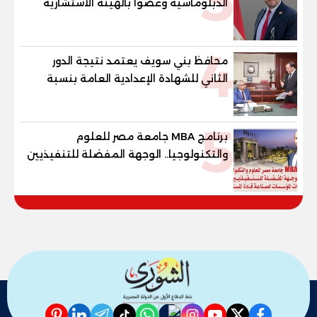
3
الدبلوماسية وعضوًا بالهيئة الاستشارية
العليا لمنظمة «جاد جمينت يوإن»
4
محافظ بني سويف يعتمد نتيجة الدور
الثاني للشهادة الإعدادية العامة بنسبة
79.9% نظامي ...و69.55% منازل.. و70.56%
للمهنية .. و100% للصُم وضعاف السمع
5
والنور للمكفوفين
برنامج MBA جامعة مصر للعلوم
والتكنولوجيا.. الوجهة المفضلة للتنفيذيين
وقيادات المؤسسات لصناعة قادة
المستقبل