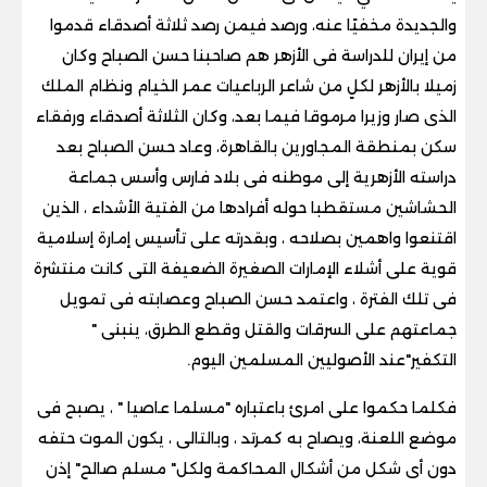
والجديدة مخفيًا عنه، ورصد فيمن رصد ثلاثة أصدقاء قدموا
من إيران للدراسة فى الأزهر هم صاحبنا حسن الصباح وكان
زميلا بالأزهر لكلٍ من شاعر الرباعيات عمر الخيام ونظام الملك
الذى صار وزيرا مرموقا فيما بعد، وكان الثلاثة أصدقاء ورفقاء
سكن بمنطقة المجاورين بالقاهرة، وعاد حسن الصباح بعد
دراسته الأزهرية إلى موطنه فى بلاد فارس وأسس جماعة
الحشاشين مستقطبا حوله أفرادها من الفتية الأشداء ، الذين
اقتنعوا واهمين بصلاحه ، وبقدرته على تأسيس إمارة إسلامية
قوية على أشلاء الإمارات الصغيرة الضعيفة التى كانت منتشرة
فى تلك الفترة ، واعتمد حسن الصباح وعصابته فى تمويل
جماعتهم على السرقات والقتل وقطع الطرق، ينبنى "
التكفير"عند الأصوليين المسلمين اليوم.
فكلما حكموا على امرئ باعتباره "مسلما عاصيا " ، يصبح فى
موضع اللعنة، ويصاح به كمرتد ، وبالتالى ، يكون الموت حتفه
دون أى شكل من أشكال المحاكمة ولكل" مسلم صالح" إذن