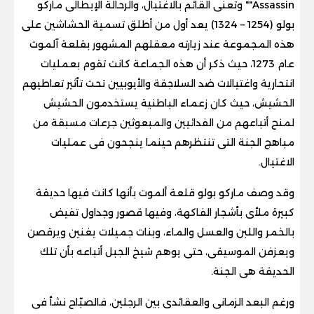
Assassin"" وتعنى القائم بالاغتيال، والرحالة الإيطالى ماركو
بولو (1254 – 1324) يعد أول من أطلق تسمية الحشاشين على
هذه المجموعة عند زيارته معقلهم المشهور بقلعة آلموت
عام 1273، حيث ذكر أن هذه الجماعة كانت تقوم بعمليات
انتحارية واغتيالات ضد السلاجقة والأيوبيين تحت تأثير تعاطيهم
الحشيش، حيث كان زعماء الباطنية يستخدمون الحشيش
لمنح أتباعهم من الفدائيين والمبعوثين جرعات مسبقة من
مباهج الجنة التى تنتظرهم حينما ينجحون فى عمليات
الاغتيال.
وقد وصف ماركو بولو قلعة ألموت بأنها كانت فيها حديقة
كبيرة ملأى بأشجار الفاكهة، وفيها قصور وجداول تفيض
بالخمر واللبن والعسل والماء، وبنات جميلات يغنين ويرقصن
ويعزفن الموسيقى، حتى يوهم شيخ الجبل أتباعه بأن تلك
الحديقة هى الجنة.
ورغم البعد الزمانى والعقائدى بين الرجلين، فالصبّاح نشأ فى