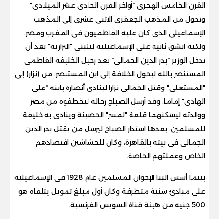
القرن الخامس الهجرى "أواخر القرن الحادى عشر الميلادى"
وتحول من المذهب الجعفرى الاثنى عشرى إلى المذهب
الإسماعيلى الذى كان عليه الفاطميون فى المغرب ومصر،
ولكنه انشق ثانية على الإسماعيلية ليتبنى "النزارية" بعد أن
تدخل الوزير "بدر الدين الجمالى" بعد رحيل الخليفة الفاطمى
المستنصر بالله ليحول الخلافة إلى ابن المستنصر، من (نزار) إلى
"المستعلى" وقتل الجمالى نزارا لينادى أنصاره بابنه "على
الهادى" إماما، وقد أرسل الصباح رجاله ليخطفوه من مصر
ووالدته ليسكنهما قلعة "لمسر" الحصينة وينادى به خليفة
للمسلمين، بعدها استدار الصباح ليرسل من يقتل بدر الدين
الجمالى فى بيته بالقاهرة، وكان للحشاشين اقتصادهم
الخاص وعملتهم الخاصة.
بينما أسس البنا الإخوان المسلمين عام 1928 فى الإسماعيلية
على مبادئ سنية متطرفة وكان أول مبلغ تمويل يتلقاه هو
500 جنيه من هيئة قناة السويس الفرنسية.