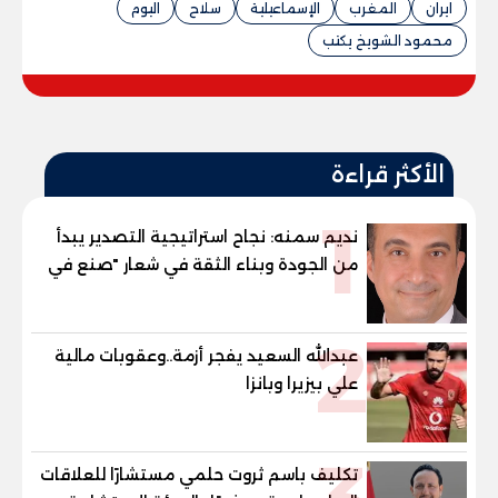
ايران
المغرب
الإسماعيلية
سلاح
اليوم
محمود الشويخ يكتب
الأكثر قراءة
1
نديم سمنه: نجاح استراتيجية التصدير يبدأ
من الجودة وبناء الثقة في شعار "صنع في
مصر"
2
عبدالله السعيد يفجر أزمة..وعقوبات مالية
علي بيزيرا وبانزا
تكليف باسم ثروت حلمي مستشارًا للعلاقات