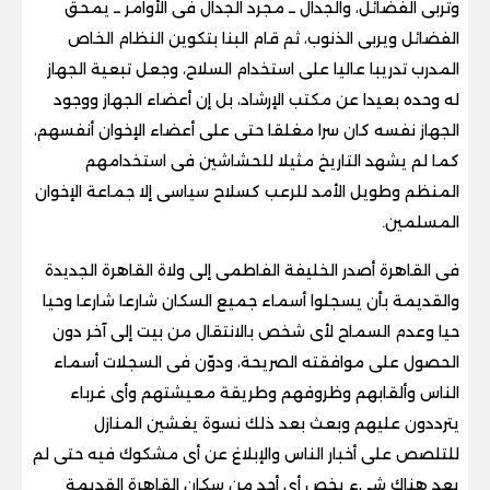
وتربى الفضائل، والجدال ــ مجرد الجدال فى الأوامر ــ يمحق
الفضائل ويربى الذنوب، ثم قام البنا بتكوين النظام الخاص
المدرب تدريبا عاليا على استخدام السلاح، وجعل تبعية الجهاز
له وحده بعيدا عن مكتب الإرشاد، بل إن أعضاء الجهاز ووجود
الجهاز نفسه كان سرا مغلقا حتى على أعضاء الإخوان أنفسهم،
كما لم يشهد التاريخ مثيلا للحشاشين فى استخدامهم
المنظم وطويل الأمد للرعب كسلاح سياسى إلا جماعة الإخوان
المسلمين.
فى القاهرة أصدر الخليفة الفاطمى إلى ولاة القاهرة الجديدة
والقديمة بأن يسجلوا أسماء جميع السكان شارعا شارعا وحيا
حيا وعدم السماح لأى شخص بالانتقال من بيت إلى آخر دون
الحصول على موافقته الصريحة، ودوّن فى السجلات أسماء
الناس وألقابهم وظروفهم وطريقة معيشتهم وأى غرباء
يترددون عليهم وبعث بعد ذلك نسوة يغشين المنازل
للتلصص على أخبار الناس والإبلاغ عن أى مشكوك فيه حتى لم
يعد هناك شيء يخص أى أحد من سكان القاهرة القديمة