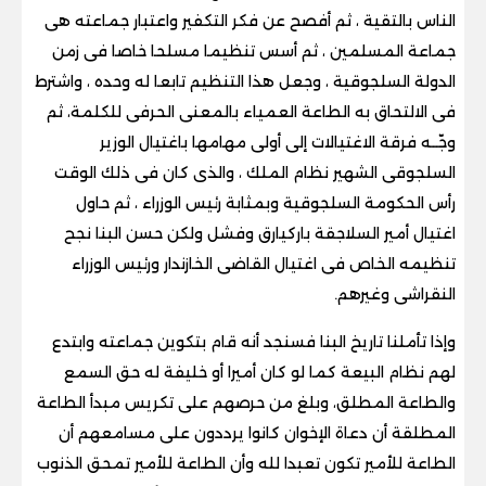
الناس بالتقية ، ثم أفصح عن فكر التكفير واعتبار جماعته هى
جماعة المسلمين ، ثم أسس تنظيما مسلحا خاصا فى زمن
الدولة السلجوقية ، وجعل هذا التنظيم تابعا له وحده ، واشترط
فى الالتحاق به الطاعة العمياء بالمعنى الحرفى للكلمة، ثم
وجّــه فرقة الاغتيالات إلى أولى مهامها باغتيال الوزير
السلجوقى الشهير نظام الملك ، والذى كان فى ذلك الوقت
رأس الحكومة السلجوقية وبمثابة رئيس الوزراء ، ثم حاول
اغتيال أمير السلاجقة باركيارق وفشل ولكن حسن البنا نجح
تنظيمه الخاص فى اغتيال القاضى الخازندار ورئيس الوزراء
النقراشى وغيرهم.
وإذا تأملنا تاريخ البنا فسنجد أنه قام بتكوين جماعته وابتدع
لهم نظام البيعة كما لو كان أميرا أو خليفة له حق السمع
والطاعة المطلق، وبلغ من حرصهم على تكريس مبدأ الطاعة
المطلقة أن دعاة الإخوان كانوا يرددون على مسامعهم أن
الطاعة للأمير تكون تعبدا لله وأن الطاعة للأمير تمحق الذنوب