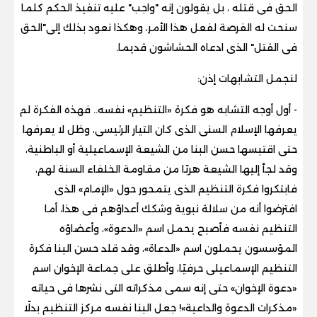
الحق فى قتله ، بل يقولون إنه "واجب" عليه تنفيذ الحكم كلما
سنحت له الفرصة لفعل هذا الأمر، وهكذا نعود بذلك إلى"الحق
فى القتل" الذى ادعاه الحشاشون قديما.
لنجمل التشابهات إذن:
- أول أوجه التشابه هو فكرة «التنظيم» نفسه.. فهذه الفكرة لم
يعرفها الإسلام السنى الذى كان التيار الرئيسى، وظل لا يعرفها
حتى اقتبسها حسن البنا من الشيعة الإسماعيلية أو الباطنية،
وقد لجأ إليها الشيعة هربًا من مقاومة الخلفاء السنة لهم،
فابتكروا فكرة التنظيم الذى يتمحور حول «الإمام» الذى
افترضوا أنه من سلالة نبوية وشكك أعداؤهم فى هذا، أما
التنظيم نفسه فأصبح يحمل اسم «الدعوة»، وأعضاؤه
المؤسسون يحملون اسم «الدعاة»، وقد قلد حسن البنا فكرة
التنظيم الإسماعيلى حرفيًا، وأطلق على جماعة الإخوان اسم
«دعوة الإخوان» حتى إنه سمى مذكراته التى نشرها فى حياته
«مذكرات الدعوة والداعية»! جعل البنا نفسه مركز التنظيم بدلًا