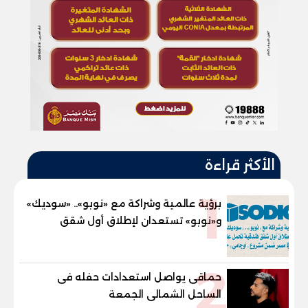
الأكثر قراءة
1
برؤية عالمية وشراكة مع «نوبو».. «سوديك»
و«نوبو» تستعدان لإطلاق أول شقق
فندقية تحمل علامة "نوبو" العالمية في
مصر ضمن مشروع «أوجامي» خلال أيام
2
حماقى يواصل استعدادات حفله فى
الساحل الشمالى الجمعة