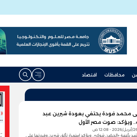
ن
محافظات
اقتصاد
مى محمد فودة يحتفي بعودة شيرين عبد
. ويؤكد: صوت مصر الأول
يد بأغنية «الحضن شوك».. ويؤكد استمرار تألق شيرين وقدرتها على