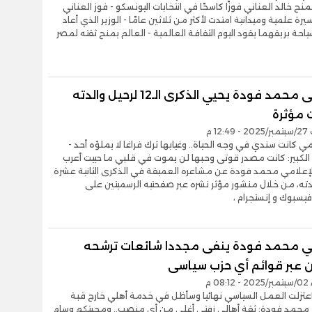
ل 58 تمنح خالد العناني فوزًا كاسحًا في انتخابات اليونسكو - فوز العناني
رة علمية وميدانية امتدت لأكثر من ثلاثين عامًا - الوزير الذي أعاد
لسياحة بريقهما يقود اليوم الثقافة العالمية - العالم يمنح ثقته لمصر
الاعلامى محمد فودة يحيي الذكرى الـ12 لرحيل والدته
 مؤثرة
12 م
مي كانت سندي في وجه الحياة.. وغيابها ترك فراغا لا يملؤه أحد -
الكبير: كانت مصدر قوتى وحبها لن يموت في قلبي ما حييت أعرب
الإعلامي محمد فودة عن مشاعره العميقة في الذكرى الثانية عشرة
دته، من خلال منشور مؤثر نشره عبر صفحتيه الرسميتين على
سبوك و إنستجرام ،
مي محمد فودة ينفى مجددا شائعات ترشحه
ن عبر قوائم أي حزب سياسى
08 م
اعتزلت العمل السياسي نهائيا وسأظل في خدمة أهلي خارج قبة
 - محمد فودة: ثقة أهالي زفتى أغلى من أي منصب.. ومحبتكم وسام