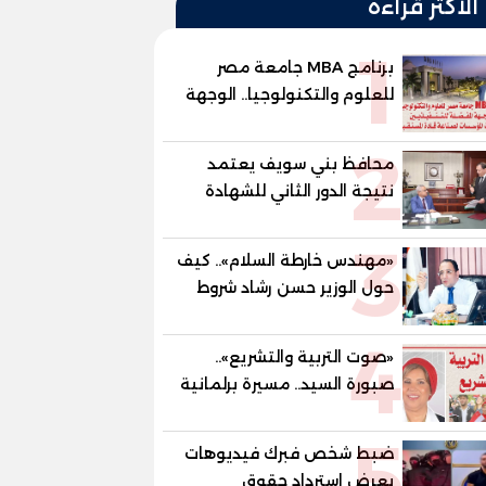
الأكثر قراءة
1
برنامج MBA جامعة مصر
للعلوم والتكنولوجيا.. الوجهة
المفضلة للتنفيذيين وقيادات
2
المؤسسات لصناعة قادة
محافظ بني سويف يعتمد
المستقبل
نتيجة الدور الثاني للشهادة
الإعدادية العامة بنسبة
3
79.9% نظامي ...و69.55%
«مهندس خارطة السلام».. كيف
منازل.. و70.56% للمهنية ..
حول الوزير حسن رشاد شروط
و100% للصُم وضعاف السمع
الحرب المعقدة إلى "خارطة
والنور للمكفوفين
4
طريق" للانسحاب والإعمار؟
«صوت التربية والتشريع»..
صبورة السيد.. مسيرة برلمانية
وتربوية تجمع بين تشريع
5
القوانين وصناعة الأجيال لبناء
ضبط شخص فبرك فيديوهات
الإنسان المصري
يعرض استرداد حقوق