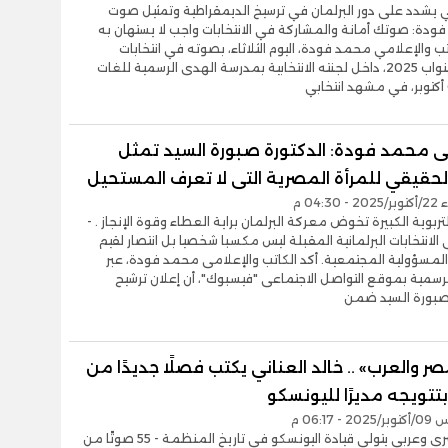
ي يشدد على دور البرلمان في ترسيخ الديمقراطية وتمثيل صوت
ودة: صوتك أمانة والمشاركة في الانتخابات واجب لا يستهان به
تب والإعلامي محمد فودة، اليوم الثلاثاء، بصوته في انتخابات
مجلس النواب 2025، داخل لجنته الانتخابية بمدرسة الهدى الرسمية للغات
مى محمد فودة: الدكتورة صبورة السيد تمثل
لحقيقي للمرأة المصرية التى لا تعرف المستحيل
04:30 م
تربوية الكبيرة تخوض معركة البرلمان براية العطاء وقوة الإنجاز . -
الانتخابات البرلمانية المقبلة ليس مكسبا شخصيا بل انتصار لقيم
لمسؤولية المجتمعية. أكد الكاتب والإعلامى محمد فودة، عبر
سمية بموقع التواصل الاجتماعى "فيسبوك"، أن إعلان ترشيح
 صبورة السيد ضمن
ر والعرب» .. خالد العناني يكتب فصلًا جديدًا من
تتويجه مديرًا لليونسكو
- 06:17 م
- أول مصري وعربي يتولى قيادة اليونسكو في تاريخ المنظمة - 55 صوتًا من