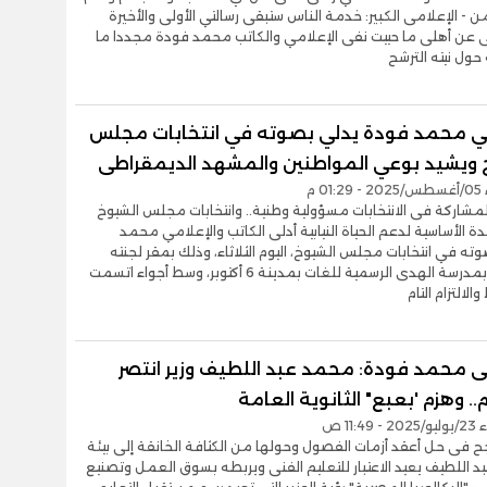
ثمن - الإعلامى الكبير: خدمة الناس ستبقى رسالتي الأولى والأخيرة
ى عن أهلى ما حييت نفى الإعلامي والكاتب محمد فودة مجددا ما
 حول نيته الترشح
مي محمد فودة يدلي بصوته في انتخابات مجلس
 ويشيد بوعي المواطنين والمشهد الديمقراطى
0 م
لمشاركة فى الانتخابات مسؤولية وطنية.. وانتخابات مجلس الشيوخ
دة الأساسية لدعم الحياة النيابية أدلى الكاتب والإعلامي محمد
ته في انتخابات مجلس الشيوخ، اليوم الثلاثاء، وذلك بمقر لجنته
الانتخابية بمدرسة الهدى الرسمية للغات بمدينة 6 أكتوبر، وسط أجواء اتسمت
الالتزام التام
مى محمد فودة: محمد عبد اللطيف وزير انتصر
.. وهزم 'بعبع" الثانوية العامة
11:4 ص
نجح فى حل أعقد أزمات الفصول وحولها من الكثافة الخانقة إلى بيئة
بد اللطيف يعيد الاعتبار للتعليم الفنى ويربطه بسوق العمل وتصنيع