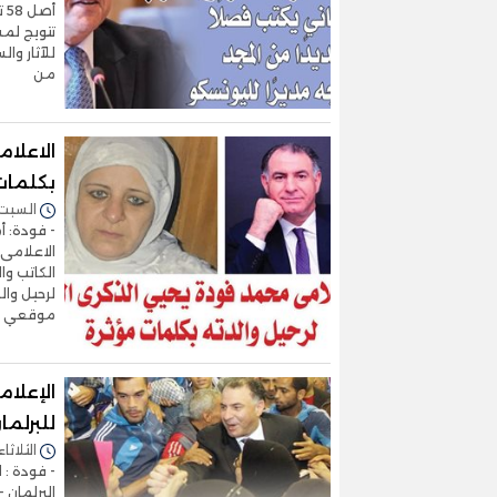
أص
تتويج لمسي
للآثار وا
من
بكلمات
السبت 27/سبتمبر/2025 - :49
- فودة: أ
الاعلامى 
الكاتب و
لرحيل وال
موقعي في
الإعلا
للبرلما
الثلاثاء 02/سبتمبر/2025 - :12
- فودة : 
البرلمان