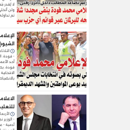
لا يُقدر ب
ولن أتخل
تم تداوله
الإعلا
الشيوخ
الثلاثاء 05/أغسطس/2025 - 1:29
- فودة: ا
أحد الأعم
فودة، بصو
بالانضباط و
الاعلا
للتعليم
الأربعاء 23/يوليو/2025 - 9
- الوزير 
آدمية - ع