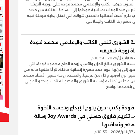
لقلوب حرص الكاتب والإعلامي محمد فودة على توجيه التهنئة
رين عبد الوهاب بمناسبة عودتها إلى الساحة الغنائية من جديد،
 طرح أحدث أعمالها «الحضن شوك»، التي تمثل بداية مرحلة فنية
مشوارها. الكاتب والإعلامى
الشورى تنعى الكاتب والإعلامى محمد فودة
ة زوجة شقيقه
10 م
ة الشورى ببالغ الحزن والأسى، زوجة الحاج محمود فودة، التى
ا إلى بارئها اليوم، بعد مسيرة إنسانية حافلة، تاركًا خلفها حالة من
ميق بين أسرتها وكل من عرفها. والفقيدة زوجة شقيق الأستاذ محمد
يس مجلس أمناء مؤسسة الشورى والعضو المنتدب. وندعو المولى
ن يتغمدها بواسع
دة يكتب: حين يتوج الإبداع وتجسد الأخوة
العربية… تكريم فاروق حسني في Joy Awards رسالة
لمصر وثقافتها
10 م