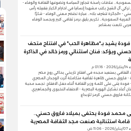
سعودية… علاقات راسخة تتجاوز السياسة وتصوغها الثقافة والوفاء -
تركي آل الشيخ يكتب مشهدا إنسانيا في احترام الكبار بتقبيله رأس
ي - «الجائزة تتشرف بك»… عبارة تختصر معنى الوفاء - شكرًا
لعربية السعودية… تكريم يليق برمز ثقافي كبير ويجسد الوفاء
لعربي تابعت بمشاعر
ودة يشيد بـ"مظاهرة الحب" في افتتاح متحف
سني ويؤكد: فنان استثنائي ورمز خالد في الذاكرة
ة
01:1 م
الثقافي يستعيد مجده في افتتاح تاريخي يحاكي روح مصر
 - فاروق حسني ظاهرة ثقافية متكاملة أثرت الوجدان المصري
 فودة يثنى على كلمة وزير الثقافة أثناء حفل الافتتاح: تجسد محبة
ان أعاد تشكيل الهوية البصرية - الاحتفاء النخبوى والجماهيري
نة فاروق حسني كرمز للإبداع
مى محمد فودة يحتفى بميلاد فاروق حسني..
 قامة استثنائية صنعت مجد الثقافة المصرية
11:0 ص