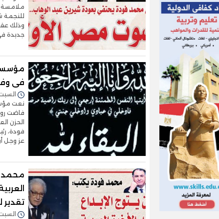
ملامسة ا
للنجمة شي
وذلك عقب
جديدة في 
مؤسسة 
فى وفا
السبت 04/أبريل/2026 - :59
نعت مؤسس
فاضت روحه
الحزن الع
فودة، رئ
عز وجل أ
محمد فو
تقدير 
السبت 17/يناير/2026 - :33