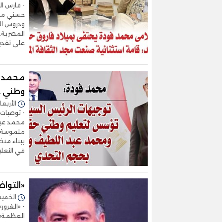
- فارس ال
حسني مدر
ودروس ال
المصرية..
على تقديم 
محمد ف
وطني ح
الأربعاء 10/ديسمبر/2025 - 
- توصيات 
محمد عبد 
ملموسة - 
ببناء من
في التعل
«التوا
الخميس 20/نوفمبر/2025 
- «الغرور
العظمة» 