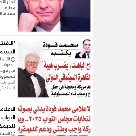
الفائز الأ
مظاهر - «
معناها ا
"الافتت
السينما
الأربعاء 12/نوفمبر/2025 - 
- دعوات ع
فى مهب ال
للمسؤولية
السينمائي
الاعلا
للديمق
الثلاثاء 11/نوفمبر/2025 - :00