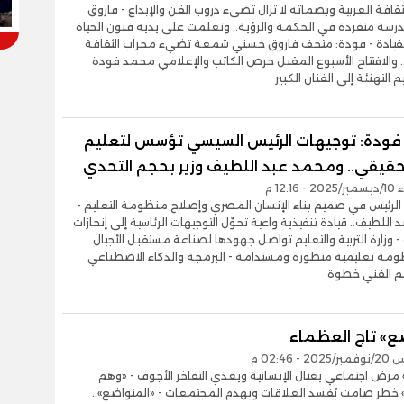
ثقافة العربية وبصماته لا تزال تضىء دروب الفن والإبداع - فاروق
سة متفردة في الحكمة والرؤية.. وتعلمت على يديه فنون الحياة
قيادة - فودة: متحف فاروق حسني شمعة تضيء محراب الثقافة
 والافتتاح الأسبوع المقبل حرص الكاتب والإعلامي محمد فودة
التهنئة إلى الفنان الكبير
ودة: توجيهات الرئيس السيسي تؤسس لتعليم
قيقي.. ومحمد عبد اللطيف وزير بحجم التحدي
12:16 م
الرئيس في صميم بناء الإنسان المصري وإصلاح منظومة التعليم -
اللطيف.. قيادة تنفيذية واعية تحوّل التوجيهات الرئاسية إلى إنجازات
وزارة التربية والتعليم تواصل جهودها لصناعة مستقبل الأجيال
ظومة تعليمية متطورة ومستدامة - البرمجة والذكاء الاصطناعي
يم الفني خطوة
ضع» تاج العظماء
- 02:46 م
» مرض اجتماعي يغتال الإنسانية ويغذي التفاخر الأجوف - «وهم
خطر صامت يُفسد العلاقات ويهدم المجتمعات - «المتواضع»..