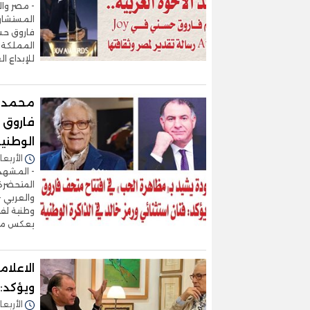
- مصر وال
المستشار 
فاروق حسن
المملكة ا
للإبداع ا
محمد ف
فاروق ح
الوطني
الأربعاء 14/يناير/2026 - 6
- المشهد 
المتحضرة
والعربي -
وطنية لفن
يعكس مكا
الاعلا
ويؤكد:
الأربعاء 07/يناير/2026 - 6