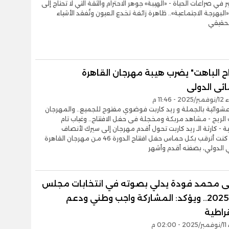
كبر في صراعات الحياة - «الهيبة» جوهر الاحترام والثقة التي لا تحتاج إلى
البهرجة الاجتماعية».. ظاهرة زائفة تخدع العيون وتُفقد الأشياء
لحقيقي
اح الباهت" يضرب هيبة مهرجان القاهرة
ئى الدولى
11:46 م
شوائية بالجملة و ريد كاربت فوضوي مفتوح للجميع.. والمهرجان
ريح - مشاهد مربكة ومخجلة فى حفل الافتتاح.. وغياب تام
 - كارثة الـ ريد كاربت تحول أقدم مهرجان إلى سيرك لأنصاف
المواهب كنت أترقب بكل حماس حفل افتتاح الدورة 46 من مهرجان القاهرة
 الدولي، بصفته أقدم وأشهر
مى محمد فودة يدلي بصوته في انتخابات مجلس
النواب 2025.. ويؤكد: المشاركة واجب وطني ودعم
راطية
02 م