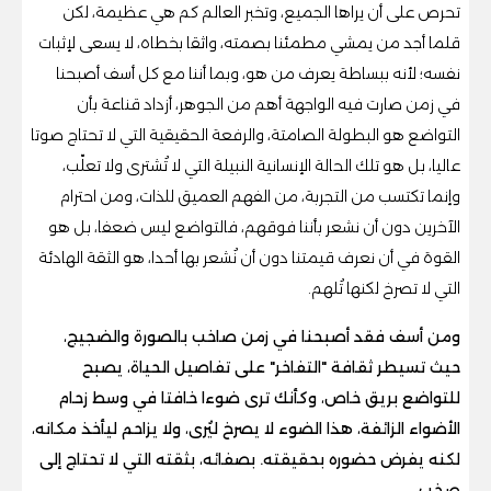
تحرص على أن يراها الجميع، وتخبر العالم كم هي عظيمة، لكن
قلما أجد من يمشي مطمئنا بصمته، واثقا بخطاه، لا يسعى لإثبات
نفسه؛ لأنه ببساطة يعرف من هو، وبما أننا مع كل أسف أصبحنا
في زمن صارت فيه الواجهة أهم من الجوهر، أزداد قناعة بأن
التواضع هو البطولة الصامتة، والرفعة الحقيقية التي لا تحتاج صوتا
عاليا، بل هو تلك الحالة الإنسانية النبيلة التي لا تُشترى ولا تعلّب،
وإنما تكتسب من التجربة، من الفهم العميق للذات، ومن احترام
الآخرين دون أن نشعر بأننا فوقهم، فالتواضع ليس ضعفا، بل هو
القوة في أن نعرف قيمتنا دون أن نُشعر بها أحدا، هو الثقة الهادئة
التي لا تصرخ لكنها تُلهم.
ومن أسف فقد أصبحنا في زمن صاخب بالصورة والضجيج،
حيث تسيطر ثقافة "التفاخر" على تفاصيل الحياة، يصبح
للتواضع بريق خاص، وكأنك ترى ضوءا خافتا في وسط زحام
الأضواء الزائفة، هذا الضوء لا يصرخ ليُرى، ولا يزاحم ليأخذ مكانه،
لكنه يفرض حضوره بحقيقته. بصفائه، بثقته التي لا تحتاج إلى
صخب.