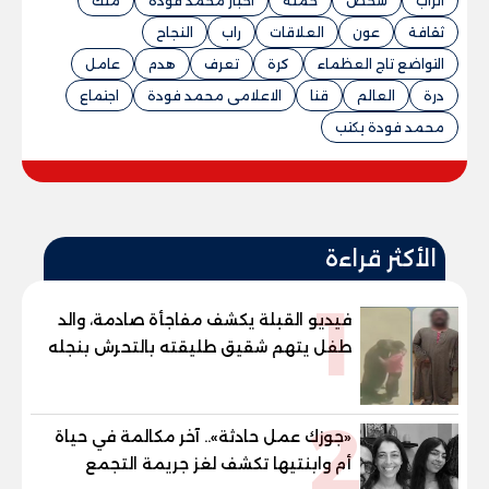
الراب
شخص
حملة
اخبار محمد فودة
ملك
ثقافة
عون
العلاقات
راب
النجاح
التواضع تاج العظماء
كرة
تعرف
هدم
عامل
درة
العالم
قنا
الاعلامى محمد فودة
اجتماع
محمد فودة يكتب
الأكثر قراءة
1
فيديو القبلة يكشف مفاجأة صادمة، والد
طفل يتهم شقيق طليقته بالتحرش بنجله
في القليوبية
2
«جوزك عمل حادثة».. آخر مكالمة في حياة
أم وابنتيها تكشف لغز جريمة التجمع