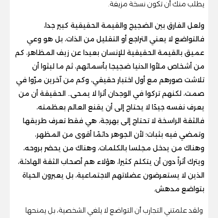
يطلب منك أن تكون نسخة مزيفة.
ولعل الفارق بين الضجيج والقيمة الحقيقية كبير جدا،
فالتواضع لا يعني التراجع أو التقليل من الذات، بل هو وعي
عميق بالقيمة الحقيقية للإنسان بعيدا عن زيف المظاهر، كم
من أشخاص ملأوا الدنيا ضجيجا بأسمائهم، ثم ما لبثوا أن
تلاشت صورهم مع أول اختبار حقيقي، وكم من آخرين مرّوا في
صمت، لكنهم تركوا في الوجدان أثرا لا يمحى.. الحقيقة أن من
يعرف نفسه جيدًا لا يحتاج إلى أن يقنع العالم بعظمته،
فالثقة الراسخة لا تحتاج إلى بهرجة، هي فقط تعرف طريقها
وتمضي فيه بثبات؛ لأن الجوهر دائمًا أقوى من المظهر،
وهناك من يدخل مجلسا بالكلمات، وهناك من يحضر بروحه،
ويترك أثراً دون أن يتكلم كثيرا، هؤلاء هم أصحاب الثقة الهادئة،
الذين لا يستعرضون عضلاتهم الاجتماعية، بل يعبرون الحياة
بتواضع مدهش.
ولقد علمتني التجارب أن التواضع لا يلغي الشخصية، بل يمنحها