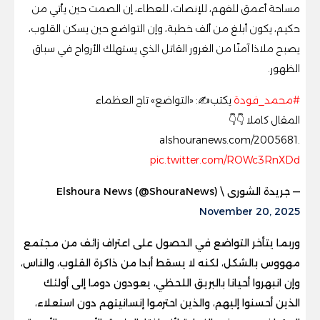
مساحة أعمق للفهم، للإنصات، للعطاء، إن الصمت حين يأتي من
حكيم، يكون أبلغ من ألف خطبة، وإن التواضع حين يسكن القلوب،
يصبح ملاذا آمنًا من الغرور القاتل الذي يستهلك الأرواح في سباق
الظهور.
#محمد_فودة
يكتب✍️: «التواضع» تاج العظماء
المقال كاملا 👇👇
.alshouranews.com/2005681
pic.twitter.com/ROWc3RnXDd
— جريدة الشورى \ Elshoura News (@ShouraNews)
November 20, 2025
وربما يتأخر التواضع في الحصول على اعتراف زائف من مجتمع
مهووس بالشكل، لكنه لا يسقط أبدا من ذاكرة القلوب، والناس،
وإن انبهروا أحيانا بالبريق اللحظي، يعودون دوما إلى أولئك
الذين أحسنوا إليهم، والذين احترموا إنسانيتهم دون استعلاء،