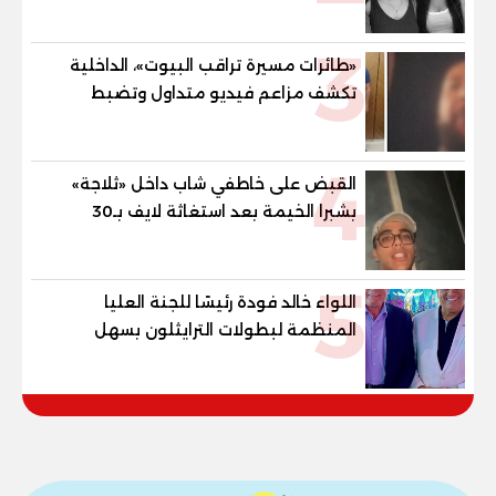
الخامس
3
«طائرات مسيرة تراقب البيوت»، الداخلية
تكشف مزاعم فيديو متداول وتضبط
صاحبه المريض نفسيا
4
القبض على خاطفي شاب داخل «ثلاجة»
بشبرا الخيمة بعد استغاثة لايف بـ30
دقيقة
5
اللواء خالد فودة رئيسًا للجنة العليا
المنظمة لبطولات الترايثلون بسهل
حشيش