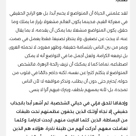
لقد علمتني الحياة أن المتواضع لا يخسر أبدا، بل هو الرابح الحقيقي
في معركة القيم، فحينما يكون العالم مشغولا بإبراز ما يملك وما
حقق، يكون المتواضع منشغلا بما يمكن أن يقدمه، لا بما يقال
عنه، لا يبحث عن تصفيق، ولا ينتظر تصنيفا، فقط يعمل في صمت،
ويمر من بين الناس بابتسامة خفيفة، وظهر مفرود، لا تحمله الغرور،
بل ترفعه الكرامة، ولعل أجمل ما في التواضع أنه لا يمكن
اصطناعه، تماما كما لا يمكنك أن تزيف رائحة الزهرة، فالشخص
المتواضع لا يتكلم كثيرا عن نفسه، لكنه حاضر دائمًا في قلوب من
حوله، يُحترم حتى دون أن يطلب، وتذكر مواقفه لا؛ لأن الناس
تمجده، بل؛ لأنه يمسهم بلطف، ويترك فيهم أثرا لا ينسى.
وإحقاقا للحق فإني في حياتي الشخصية، لم أشعر أبدا بانجذاب
حقيقي إلا تجاه أولئك الذين يخفون عظمتهم تحت طبقات
من البساطة، الذين كلما اقتربت منهم، ازددت احتراما، وكلما
تعاملت معهم، أدركت أنهم من طينة نادرة، هؤلاء هم الذين