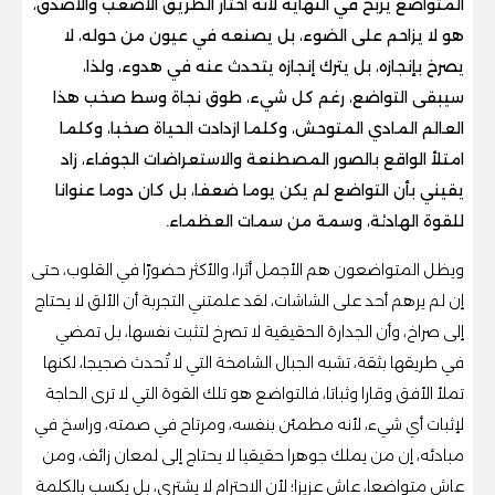
المتواضع يربح في النهاية لأنه اختار الطريق الأصعب والأصدق،
هو لا يزاحم على الضوء، بل يصنعه في عيون من حوله، لا
يصرخ بإنجازه، بل يترك إنجازه يتحدث عنه في هدوء، ولذا،
سيبقى التواضع، رغم كل شيء، طوق نجاة وسط صخب هذا
العالم المادي المتوحش، وكلما ازدادت الحياة صخبا، وكلما
امتلأ الواقع بالصور المصطنعة والاستعراضات الجوفاء، زاد
يقيني بأن التواضع لم يكن يوما ضعفا، بل كان دوما عنوانا
للقوة الهادئة، وسمة من سمات العظماء.
ويظل المتواضعون هم الأجمل أثرا، والأكثر حضورًا في القلوب، حتى
إن لم يرهم أحد على الشاشات، لقد علمتني التجربة أن الألق لا يحتاج
إلى صراخ، وأن الجدارة الحقيقية لا تصرخ لتثبت نفسها، بل تمضي
في طريقها بثقة، تشبه الجبال الشامخة التي لا تُحدث ضجيجا، لكنها
تملأ الأفق وقارا وثباتا، فالتواضع هو تلك القوة التي لا ترى الحاجة
لإثبات أي شيء، لأنه مطمئن بنفسه، ومرتاح في صمته، وراسخ في
مبادئه، إن من يملك جوهرا حقيقيا لا يحتاج إلى لمعان زائف، ومن
عاش متواضعا، عاش عزيزا؛ لأن الاحترام لا يشترى، بل يكسب بالكلمة