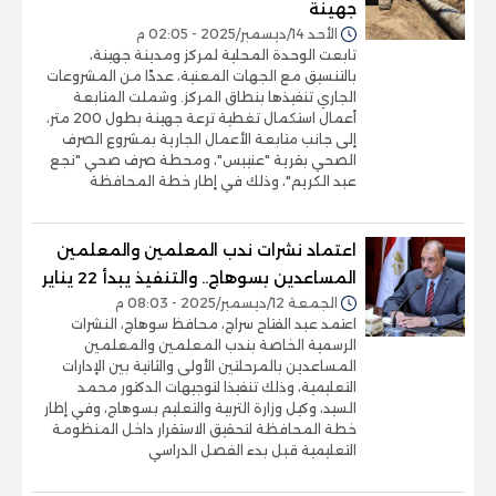
جهينة
الأحد 14/ديسمبر/2025 - 02:05 م
تابعت الوحدة المحلية لمركز ومدينة جهينة،
بالتنسيق مع الجهات المعنية، عددًا من المشروعات
الجاري تنفيذها بنطاق المركز. وشملت المتابعة
أعمال استكمال تغطية ترعة جهينة بطول 200 متر،
إلى جانب متابعة الأعمال الجارية بمشروع الصرف
الصحي بقرية "عنيبس"، ومحطة صرف صحي "نجع
عبد الكريم"، وذلك في إطار خطة المحافظة
اعتماد نشرات ندب المعلمين والمعلمين
المساعدين بسوهاج.. والتنفيذ يبدأ 22 يناير
الجمعة 12/ديسمبر/2025 - 08:03 م
اعتمد عبد الفتاح سراج، محافظ سوهاج، النشرات
الرسمية الخاصة بندب المعلمين والمعلمين
المساعدين بالمرحلتين الأولى والثانية بين الإدارات
التعليمية، وذلك تنفيذا لتوجيهات الدكتور محمد
السيد، وكيل وزارة التربية والتعليم بسوهاج، وفي إطار
خطة المحافظة لتحقيق الاستقرار داخل المنظومة
التعليمية قبل بدء الفصل الدراسي