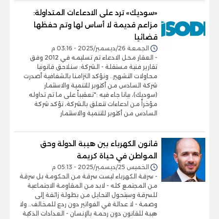
«سوديك» ترد على الادعاءات المتداولة:
مزاعم قديمة لا أساس لها وتم حفظها
قضائيا
الجمعة 26/ديسمبر/2025 - 03:16 م
- العقار محل الادعاء تم تسليمه في 2012 وفق
تقارير فنية مستقلة - الشركة: سنلاحق قانونيا
محاولات التشهير.. ونؤكد التزامنا بالشفافية أصدرت
شركة السادس من أكتوبر للتنمية والاستثمار
(سوديك)، بيانا جاء فيه :"تعقيباً على ما تم تداوله
مؤخراً من ادعاءات تتعلق بالشركة، تؤكد شركة
السادس من أكتوبر للتنمية والاستثمار
قانون الكهرباء بين هيبة الدولة وحق
المواطن في حياة كريمة
الخميس 25/ديسمبر/2025 - 05:13 م
- سرقة الكهرباء ليست سرقة من الحكومة بل سرقة
من المجتمع كله - لابد من المقاومة الاجتماعية
للسرقة وسيتحول التحايل من بطولة زائفة إلى
وصمة - لا عدالة في الفواتير دون ردع للمخالف.. ولا
هيبة للقانون دون رحمة بالإنسان - العدادات الذكية