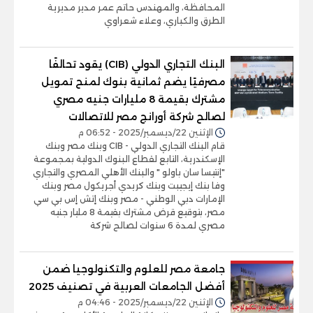
المحافظة، والمهندس حاتم عمر مدير مديرية
الطرق والكباري، وعلاء شعراوي
البنك التجاري الدولي (CIB) يقود تحالفًا
مصرفيًا يضم ثمانية بنوك لمنح تمويل
مشترك بقيمة 8 مليارات جنيه مصري
لصالح شركة أورانج مصر للاتصالات
الإثنين 22/ديسمبر/2025 - 06:52 م
قام البنك التجاري الدولي - CIB وبنك مصر وبنك
الإسكندرية، التابع لقطاع البنوك الدولية بمجموعة
"إنتيسا سان باولو " والبنك الأهلي المصري والتجاري
وفا بنك إيجيبت وبنك كريدي أجريكول مصر وبنك
الإمارات دبي الوطني - مصر وبنك إتش إس بي سي
مصر، بتوقيع قرض مشترك بقيمة 8 مليار جنيه
مصري لمدة 6 سنوات لصالح شركة
جامعة مصر للعلوم والتكنولوجيا ضمن
أفضل الجامعات العربية في تصنيف 2025
الإثنين 22/ديسمبر/2025 - 04:46 م