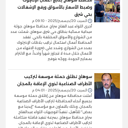
وضبط الأسعار بالأسواق ورفع الإشغالات
بحي شرق
السبت 20/ديسمبر/2025 - 09:10 م
أجرى اللواء عبد الفتاح سراج، محافظ سوهاج، جولة
ميدانية مسائية بنطاق حي شرق سوهاج، شملت عدد
من الشوارع والأسواق المختلفة بالحي. تفقد
المحافظ أعمال استكمال تركيب بلاطات الإنترلوك
بعدد من الشوارع، وشدد على ضرورة الانتهاء من
الأعمال خلال مدة لا تتجاوز شهراً واحداً، مع الالتزام
بمعايير الجودة، ووجّه بتوفير
سوهاج تطلق حملة موسعة لتركيب
الأطراف الصناعية لذوي الإعاقة بالمجان
السبت 20/ديسمبر/2025 - 04:01 م
أعلنت محافظة سوهاج عن إطلاق حملة موسعة
بجميع أنحاء المحافظة لتركيب الأطراف الصناعية
بالمجان، وذلك بالتعاون مع مؤسسة "إيدينا مع
بعض" للتأهيل، تنفيذًا لتوجيهات اللواء عبدالفتاح
سراج محافظ سوهاج، بسرعة تنفيذ قافلة متكاملة
لتركيب الأطراف الصناعية لذوي الإعاقة بالمجان،