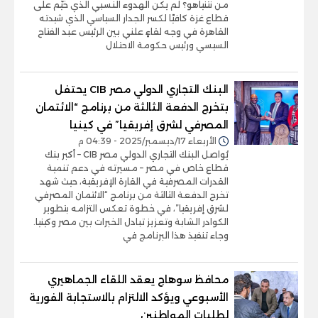
من نتنياهو؟ لم يكن الهدوء النسبي الذي خيّم على
قطاع غزة كافيًا لكسر الجدار السياسي الذي شيدته
القاهرة في وجه لقاءٍ علني بين الرئيس عبد الفتاح
السيسي ورئيس حكومة الاحتلال
البنك التجاري الدولي مصر CIB يحتفل
بتخرج الدفعة الثالثة من برنامج “الائتمان
المصرفي لشرق إفريقيا” في كينيا
الأربعاء 17/ديسمبر/2025 - 04:39 م
يُواصل البنك التجاري الدولي مصر CIB – أكبر بنك
قطاع خاص في مصر – مسيرته في دعم تنمية
القدرات المصرفية في القارة الإفريقية، حيث شهد
تخرج الدفعة الثالثة من برنامج “الائتمان المصرفي
لشرق إفريقيا”، في خطوة تعكس التزامه بتطوير
الكوادر الشابة وتعزيز تبادل الخبرات بين مصر وكينيا.
وجاء تنفيذ هذا البرنامج في
محافظ سوهاج يعقد اللقاء الجماهيري
الأسبوعي ويؤكد الالتزام بالاستجابة الفورية
لطلبات المواطنين