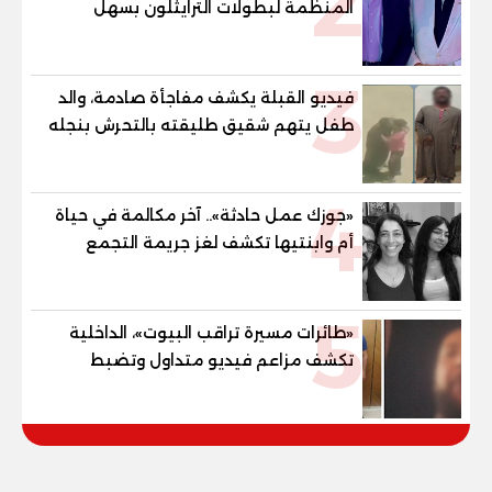
2
المنظمة لبطولات الترايثلون بسهل
حشيش
3
فيديو القبلة يكشف مفاجأة صادمة، والد
طفل يتهم شقيق طليقته بالتحرش بنجله
في القليوبية
4
«جوزك عمل حادثة».. آخر مكالمة في حياة
أم وابنتيها تكشف لغز جريمة التجمع
الخامس
5
«طائرات مسيرة تراقب البيوت»، الداخلية
تكشف مزاعم فيديو متداول وتضبط
صاحبه المريض نفسيا