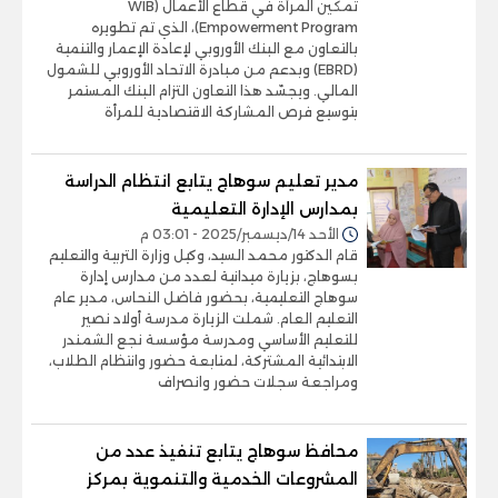
تمكين المرأة في قطاع الأعمال (WIB
Empowerment Program)، الذي تم تطويره
بالتعاون مع البنك الأوروبي لإعادة الإعمار والتنمية
(EBRD) وبدعم من مبادرة الاتحاد الأوروبي للشمول
المالي. ويجسّد هذا التعاون التزام البنك المستمر
بتوسيع فرص المشاركة الاقتصادية للمرأة
مدير تعليم سوهاج يتابع انتظام الدراسة
بمدارس الإدارة التعليمية
الأحد 14/ديسمبر/2025 - 03:01 م
قام الدكتور محمد السيد، وكيل وزارة التربية والتعليم
بسوهاج، بزيارة ميدانية لعدد من مدارس إدارة
سوهاج التعليمية، بحضور فاضل النحاس، مدير عام
التعليم العام. شملت الزيارة مدرسة أولاد نصير
للتعليم الأساسي ومدرسة مؤسسة نجع الشمندر
الابتدائية المشتركة، لمتابعة حضور وانتظام الطلاب،
ومراجعة سجلات حضور وانصراف
محافظ سوهاج يتابع تنفيذ عدد من
المشروعات الخدمية والتنموية بمركز