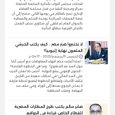
انتخابات مجلس النواب بالدائرة السابعة الملغاة
بمركز ومدينة البلينا من قبل محكمة القضاء
الإداري تسير بانتظام في يومها الثاني، مشيرا إلى أن
غرفة العمليات المركزية بوحدة التحكم والسيطرة
بالديوان العام لم تتلقى أي شكاوى تخص العمل
باللجان الفرعية بنطاق الدائرة،
لا تختبروا صبر مصر .. كيف يكتب الحبشي
الملعون نهاية إثيوبيا؟
الخميس 11/ديسمبر/2025 - 04:17 م
- لماذا أعلنت مصر انتهاء المفاوضات مع أديس أبابا
حول السد غير المشروع؟.. وما هي الخطوة القادمة؟
- الجنون الإثيوبي يبلغ النهاية.. أديس بابا تعلن الحرب
على السد العالي! في لحظات معينة من التاريخ،
تتكثف الأحداث وتتقاطع الخطوط لتصنع لحظة فارقة
لا يمكن الرجوع بعدها إلى الوراء. وفي ملف سد
النهضة، وصلت المنطقة
صابر سالم يكتب: طرح المطارات المصرية
للقطاع الخاص: قراءة في الدوافع