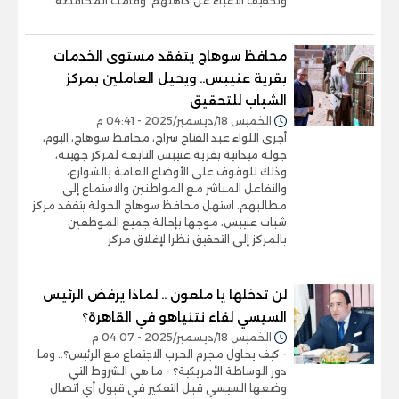
وتخفيف الأعباء عن كاهلهم. وقامت المحافظة
محافظ سوهاج يتفقد مستوى الخدمات
بقرية عنيبس.. ويحيل العاملين بمركز
الشباب للتحقيق
الخميس 18/ديسمبر/2025 - 04:41 م
أجرى اللواء عبد الفتاح سراج، محافظ سوهاج، اليوم،
جولة ميدانية بقرية عنيبس التابعة لمركز جهينة،
وذلك للوقوف على الأوضاع العامة بالشوارع،
والتفاعل المباشر مع المواطنين والاستماع إلى
مطالبهم. استهل محافظ سوهاج الجولة بتفقد مركز
شباب عنيبس، موجها بإحالة جميع الموظفين
بالمركز إلى التحقيق نظرا لإغلاق مركز
لن تدخلها يا ملعون .. لماذا يرفض الرئيس
السيسي لقاء نتنياهو في القاهرة؟
الخميس 18/ديسمبر/2025 - 04:07 م
- كيف يحاول مجرم الحرب الاجتماع مع الرئيس؟.. وما
دور الوساطة الأمريكية؟ - ما هي الشروط التي
وضعها السيسي قبل التفكير في قبول أي اتصال