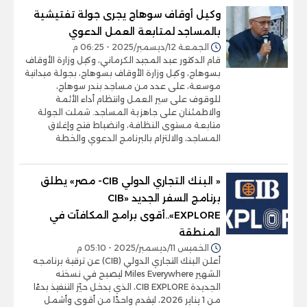
وكيل أوقاف سوهاج يجرى جولة تفتيشية
بالمساجد لمتابعة العمل الدعوي
الجمعة 12/ديسمبر/2025 - 06:25 م
قام الدكتور عبد المجيد الكرماني، وكيل وزارة الأوقاف
بسوهاج، وكيل وزارة الأوقاف بسوهاج، بجولة ميدانية
موسعة، على عدد من مساجد بندر سوهاج،
للوقوف على سير العمل وانتظام أداء الأئمة
والاطمئنان على جاهزية المساجد. شملت الجولة
متابعة مستوى النظافة، وانضباط فتح وإغلاق
المساجد، والالتزام بالبرنامج الدعوي والخطة
« البنك التجاري الدولي CIB- مصر» يطلق
برنامج السفر الجديد «CIB
EXPLORE»..أقوى برامج المكافآت في
المنطقة
الخميس 11/ديسمبر/2025 - 05:10 م
أعلن البنك التجاري الدولي (CIB) عن ترقية برنامجه
الشهير Miles Everywhere ليصبح في نسخته
الجديدة CIB EXPLORE، الذي يدخل حيّز التنفيذ بدءًا
من 1 يناير 2026، ليقدم واحدًا من أقوى وأشمل