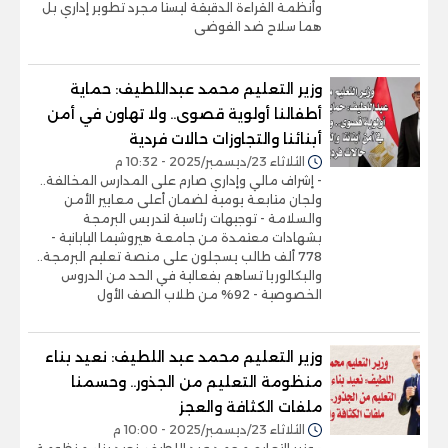
وأنظمة القراءة الدقيقة ليستا مجرد تطوير إداري بل
هما سلاح ضد الفوضى
وزير التعليم محمد عبداللطيف: حماية
أطفالنا أولوية قصوى.. ولا تهاون في أمن
أبنائنا والتجاوزات حالات فردية
الثلاثاء 23/ديسمبر/2025 - 10:32 م
- إشراف مالي وإداري صارم على المدارس المخالفة..
ولجان متابعة يومية لضمان أعلى معايير الأمن
والسلامة - توجيهات رئاسية لتدريس البرمجة
بشهادات معتمدة من جامعة هيروشيما اليابانية -
778 ألف طالب يسجلون على منصة تعليم البرمجة..
والبكالوريا تساهم بفعالية في الحد من الدروس
الخصوصية - 92% من طلاب الصف الأول
وزير التعليم محمد عبد اللطيف: نعيد بناء
منظومة التعليم من الجذور.. وحسمنا
ملفات الكثافة والعجز
الثلاثاء 23/ديسمبر/2025 - 10:00 م