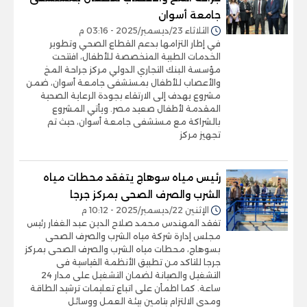
جامعة أسوان
الثلاثاء 23/ديسمبر/2025 - 03:16 م
في إطار التزامها بدعم القطاع الصحي وتطوير
الخدمات الطبية المتخصصة للأطفال، افتتحت
مؤسسة البنك التجاري الدولي مركز جراحة المخ
والأعصاب للأطفال بمستشفى جامعة أسوان، ضمن
مشروع يهدف إلى الارتقاء بجودة الرعاية الصحية
المقدمة لأطفال صعيد مصر. ويأتي المشروع
بالشراكة مع مستشفى جامعة أسوان، حيث تم
تجهيز مركز
رئيس مياه سوهاج يتفقد محطات مياه
الشرب والصرف الصحى بمركز جرجا
الإثنين 22/ديسمبر/2025 - 10:12 م
تفقد المهندس محمد صلاح الدين عبد الغفار رئيس
مجلس إدارة شركة مياه الشرب والصرف الصحى
بسوهاج، محطات مياه الشرب والصرف الصحى بمركز
جرجا للتاكد من تطبيق الأنظمة القياسية فى
التشغيل والصيانة لضمان التشغيل على مدار 24
ساعة. كما اطمأن على اتباع تعليمات ترشيد الطاقة
ومدى الالتزام بتامين بيئة العمل ووسائل