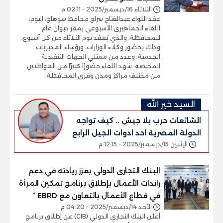
الثلاثاء 16/ديسمبر/2025 - 02:11 م
عقد اللواء عبدالفتاح سراج محافظ سوهاج، اليوم،
اللقاء الجماهيري الأسبوعي بمقر ديوان عام
للمحافظة، والذي يُعقد يوم الثلاثاء من كل أسبوع،
وذلك بحضور وكلاء الوزارات، ورؤساء المديريات
الخدمية، وعدد من ممثلي الجهات التنفيذية
المختصة. شهد اللقاء حضورًا كبيرًا من المواطنين
من مختلف مراكز ومدن وقرى المحافظة،
السيد خير الله
الشائعات حرب بلا جيش .. كيف تواجه
الدولة المصرية احد ادوات الجيل الرابع
الإثنين 15/ديسمبر/2025 - 12:15 م
للحروب
البنك التجارى الدولى يعزز ريادته في دعم
رائدات الأعمال بإطلاق برنامج تمكين المرأة
في قطاع الأعمال بالتعاون مع EBRD ”
الأحد 14/ديسمبر/2025 - 04:20 م
أعلن البنك التجاري الدولي (CIB) عن إطلاق برنامج