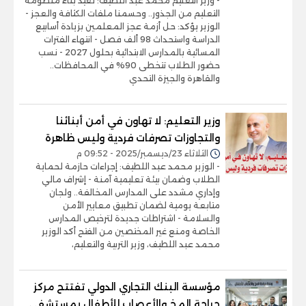
- وزير التعليم محمد عبد اللطيف: نعيد بناء منظومة
التعليم من الجذور.. وحسمنا ملفات الكثافة والعجز -
الوزير يؤكد: حل أزمة عجز المعلمين بزيادة أسابيع
الدراسة واستحداث 98 ألف فصل - انتهاء الفترات
المسائية بالمدارس الابتدائية بحلول 2027 - نسب
حضور الطلاب تتخطى 90% في المحافظات..
والقاهرة والجيزة التحدي
وزير التعليم: لا تهاون في أمن أبنائنا
والتجاوزات تصرفات فردية وليس ظاهرة
الثلاثاء 23/ديسمبر/2025 - 09:52 م
- الوزير محمد عبد اللطيف: إجراءات حازمة لحماية
الطلاب وضمان بيئة تعليمية آمنة - إشراف مالي
وإداري مشدد على المدارس المخالفة.. ولجان
متابعة يومية لضمان تطبيق معايير الأمن
والسلامة - اشتراطات جديدة لترخيص المدارس
الخاصة ومنع غير المختصين من الفتح أكد الوزير
محمد عبد اللطيف، وزير التربية والتعليم،
مؤسسة البنك التجاري الدولي تفتتح مركز
جراحة المخ والأعصاب للأطفال بمستشفى