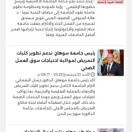
- إنجاز جديد يعزز مكانة الجامعة الأكاديمية ويرسخ
حضورها الإقليمي - رؤية طموحة ومنظومة تطوير
شاملة تقود الجامعة إلى مصاف النخبة عربيا - د.
هالة المنوفي: التصنيف العربي تتويج مستحق
لمسيرة من العمل الجاد والالتزام حققت جامعة
مصر للعلوم والتكنولوجيا، إنجازا جديدا بإدراجها ضمن
أفضل الجامعات العربية، وفقا
رئيس جامعة سوهاج: ندعم تطوير كليات
التمريض لمواكبة احتياجات سوق العمل
الصحي
الأحد 21/ديسمبر/2025 - 08:17 م
أكد رئيس جامعة سوهاج، الدكتور حسان النعماني،
التزام الجامعة الكامل بدعم تطوير كليات التمريض
والارتقاء بالعملية التعليمية والتدريبية، بما يواكب
احتياجات سوق العمل ويعزز جودة الخدمات الصحية.
جاء ذلك، اليوم، خلال استقباله أعضاء لجنة قطاع
التمريض بالمجلس الأعلى للجامعات، برئاسة
الدكتورة سهير بدر الدين
محافظ سوهاج يتابع أعمال الإنترلوك