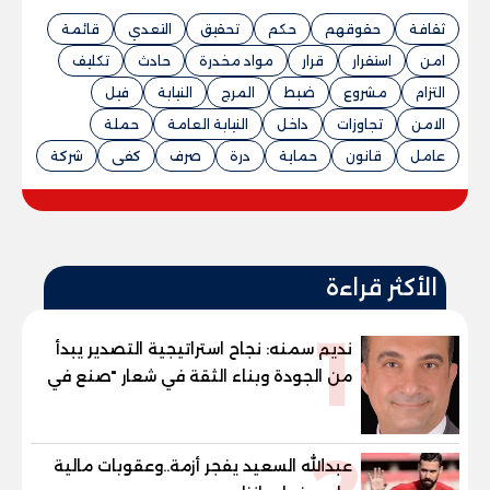
ثقافة
حقوقهم
حكم
تحقيق
التعدي
قائمة
امن
استقرار
قرار
مواد مخدرة
حادث
تكليف
التزام
مشروع
ضبط
المرج
النيابة
فيل
الامن
تجاوزات
داخل
النيابة العامة
حملة
عامل
قانون
حماية
درة
صرف
كفى
شركة
الأكثر قراءة
1
نديم سمنه: نجاح استراتيجية التصدير يبدأ
من الجودة وبناء الثقة في شعار "صنع في
مصر"
عبدالله السعيد يفجر أزمة..وعقوبات مالية