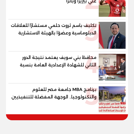
2
علي بيزيرا وبانزا
3
تكليف باسم ثروت حلمي مستشارًا للعلاقات
الدبلوماسية وعضوًا بالهيئة الاستشارية
العليا لمنظمة «جاد جمينت يوإن»
4
محافظ بني سويف يعتمد نتيجة الدور
الثاني للشهادة الإعدادية العامة بنسبة
79.9% نظامي ...و69.55% منازل.. و70.56%
للمهنية .. و100% للصُم وضعاف السمع
5
والنور للمكفوفين
برنامج MBA جامعة مصر للعلوم
والتكنولوجيا.. الوجهة المفضلة للتنفيذيين
وقيادات المؤسسات لصناعة قادة
المستقبل